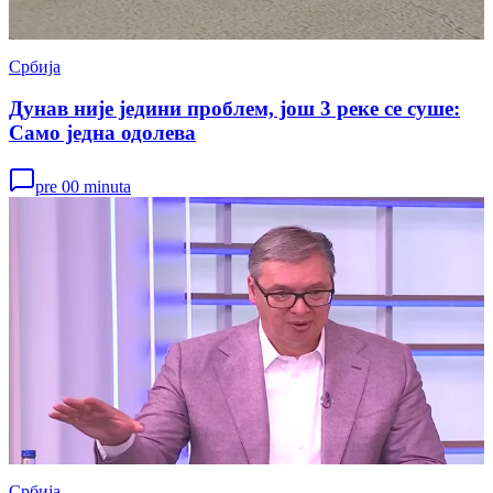
Србија
Дунав није једини проблем, још 3 реке се суше:
Само једна одолева
pre 00 minuta
Србија