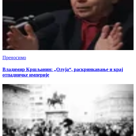
Преносимо
Владимир Кршљанин: „Олуја“, раскринкавање и крај
отпадничке империје