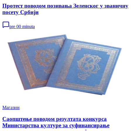
Протест поводом позивања Зеленског у званичну
посету Србији
pre 00 minuta
Магазин
Саопштење поводом резултата конкурса
Министарства културе за суфинансирање