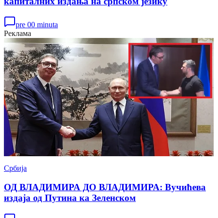
капиталних издања на српском језику
pre 00 minuta
Реклама
Србија
ОД ВЛАДИМИРА ДО ВЛАДИМИРА: Вучићева
издаја од Путина ка Зеленском