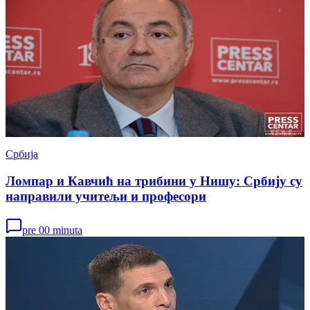
Србија
Ломпар и Кавчић на трибини у Нишу: Србију су
направили учитељи и професори
pre 00 minuta