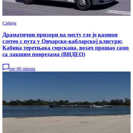
Србија
Драматични призори на месту где је камион
слетео с пута у Овчарско-кабларској клисури:
Кабина теретњака смрскана, возач прошао само
са лакшим повредама (ВИДЕО)
pre 00 minuta