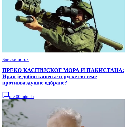
Блиски исток
ПРЕКО КАСПИЈСКОГ МОРА И ПАКИСТАНА:
Иран је добио кинеске и руске системе
противваздушне одбране?
pre 00 minuta