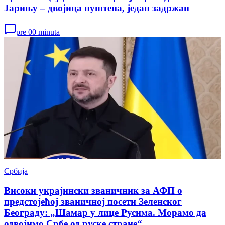
Јарињу – двојица пуштена, један задржан
pre 00 minuta
Србија
Високи украјински званичник за АФП о
предстојећој званичној посети Зеленског
Београду: „Шамар у лице Русима. Морамо да
одвојимо Србе од руске стране“