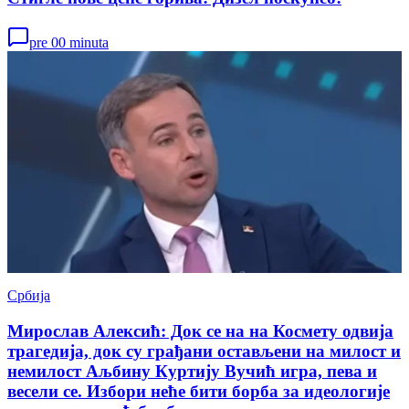
pre 00 minuta
Србија
Мирослав Алексић: Док се на на Космету одвија
трагедија, док су грађани остављени на милост и
немилост Аљбину Куртију Вучић игра, пева и
весели се. Избори неће бити борба за идеологије