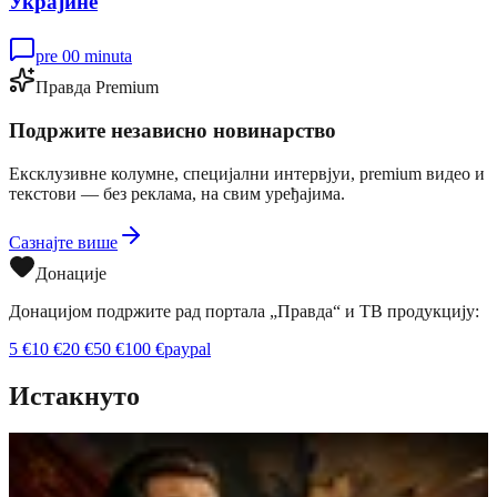
Украјине
pre 00 minuta
Правда Premium
Подржите независно новинарство
Ексклузивне колумне, специјални интервјуи, premium видео и
текстови — без реклама, на свим уређајима.
Сазнајте више
Донације
Донацијом подржите рад портала „Правда“ и ТВ продукцију:
5
€
10
€
20
€
50
€
100
€
paypal
Истакнуто