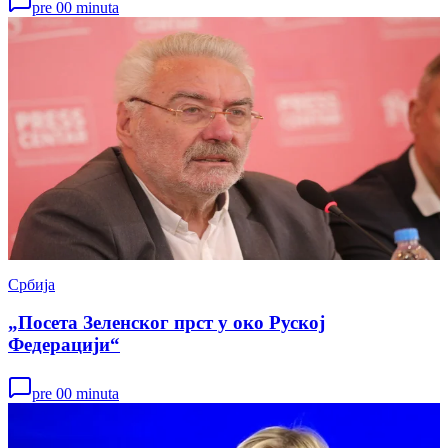
pre 00 minuta
Србија
„Посета Зеленског прст у око Руској
Федерацији“
pre 00 minuta