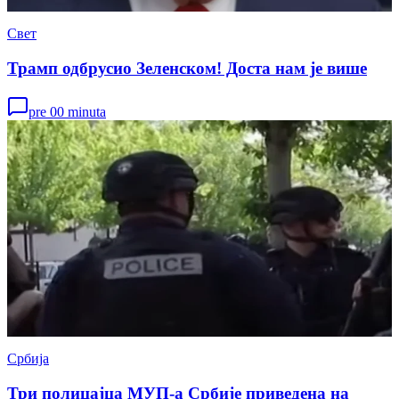
Свет
Трамп одбрусио Зеленском! Доста нам је више
pre 00 minuta
Србија
Три полицајца МУП-а Србије приведена на