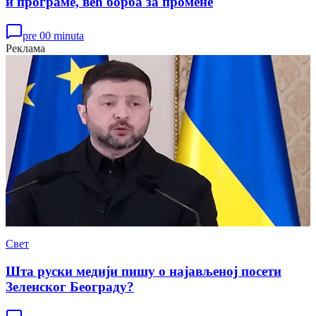
и програме, већ борба за промене
pre 00 minuta
Реклама
Свет
Шта руски медији пишу о најављеној посети
Зеленског Београду?