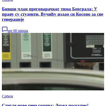
Бивши члан преговарачког тима Београда: У
праву су студенти, Вучићу издао си Косово за све
генерације
pre 00 minuta
Србија
Стигле нове цене горива: Дизел поскупео!