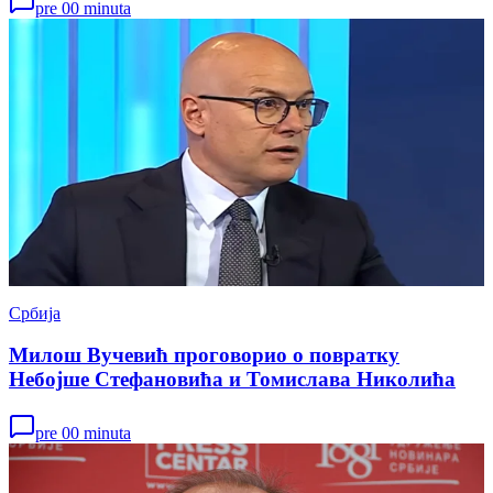
pre 00 minuta
Србија
Милош Вучевић проговорио о повратку
Небојше Стефановића и Томислава Николића
pre 00 minuta