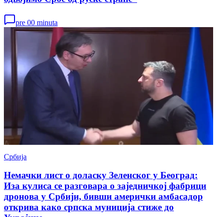
pre 00 minuta
Србија
Немачки лист о доласку Зеленског у Београд:
Иза кулиса се разговара о заједничкој фабрици
дронова у Србији, бивши амерички амбасадор
открива како српска муниција стиже до