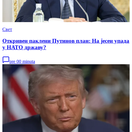
Свет
Откривен паклени Путинов план: На јесен упада
у НАТО државу?
pre 00 minuta