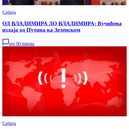
Србија
ОД ВЛАДИМИРА ДО ВЛАДИМИРА: Вучићева
издаја од Путина ка Зеленском
pre 00 minuta
Србија