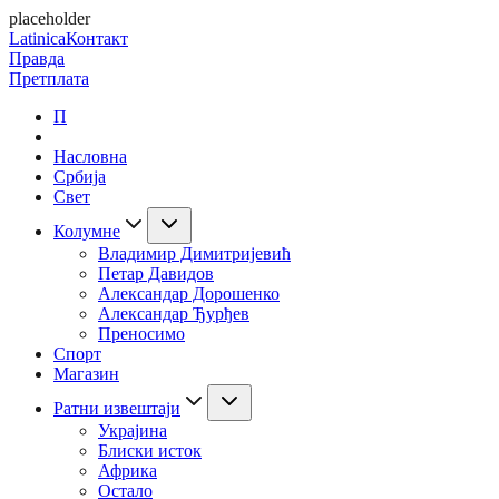
placeholder
Latinica
Контакт
Правда
Претплата
П
Насловна
Србија
Свет
Колумне
Владимир Димитријевић
Петар Давидов
Александар Дорошенко
Александар Ђурђев
Преносимо
Спорт
Магазин
Ратни извештаји
Украјина
Блиски исток
Африка
Остало