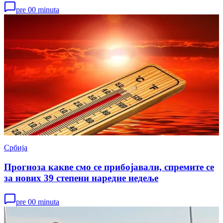
pre 00 minuta
Србија
Прогноза какве смо се прибојавали, спремите се
за нових 39 степени наредне недеље
pre 00 minuta