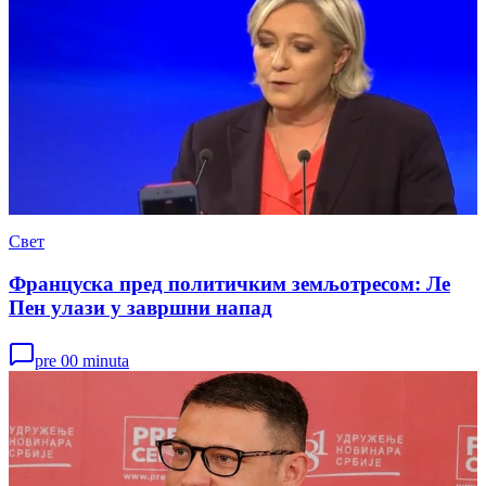
Свет
Француска пред политичким земљотресом: Ле
Пен улази у завршни напад
pre 00 minuta