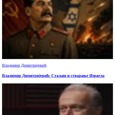
Владимир Димитријевић
Владимир Димитријевић: Стаљин и стварање Израела