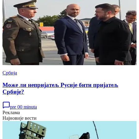
Србија
Може ли непријатељ Русије бити пријатељ
Србије?
pre 00 minuta
Реклама
Најновије вести