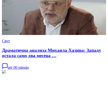
Свет
Драматична анализа Михаила Хазина: Западу
остала само два месеца …
pre 00 minuta