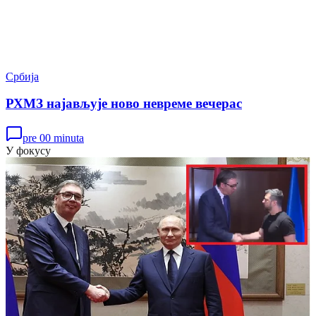
Србија
РХМЗ најављује ново невреме вечерас
pre 00 minuta
У фокусу