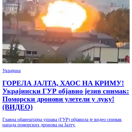
Украјина
ГОРЕЛА ЈАЛТА, ХАОС НА КРИМУ!
Украјински ГУР објавио језив снимак:
Поморски дронови улетели у луку!
(ВИДЕО)
Главна обавештајна управа (ГУР) објавила је видео снимак
напада поморских дронова на Јалту.