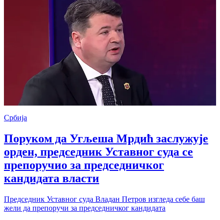
Србија
Поруком да Угљеша Мрдић заслужује
орден, председник Уставног суда се
препоручио за председничког
кандидата власти
Председник Уставног суда Владан Петров изгледа себе баш
жели да препоручи за председничког кандидата