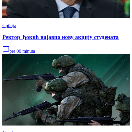
Србија
Ректор Ђокић најавио нову акцију студената
pre 00 minuta