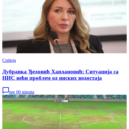
Србија
Дубравка Ђедовић Хандановић: Ситуација са
НИС већи проблем од ниских водостаја
pre 00 minuta