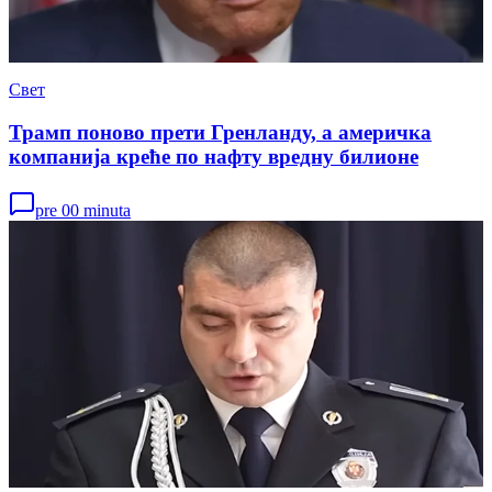
Свет
Трамп поново прети Гренланду, а америчка
компанија креће по нафту вредну билионе
pre 00 minuta