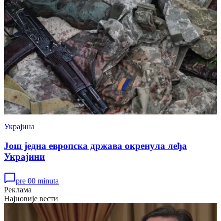
Украјина
Још једна европска држава окренула леђа
Украјини
pre 00 minuta
Реклама
Најновије вести