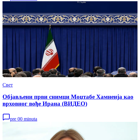
Свет
Објављени први снимци Моџтабе Хамнеија као
врховног вође Ирана (ВИДЕО)
pre 00 minuta