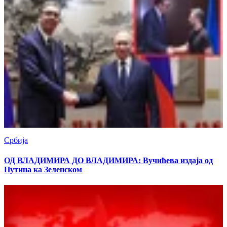
Србија
ОД ВЛАДИМИРА ДО ВЛАДИМИРА: Вучићева издаја од
Путина ка Зеленском