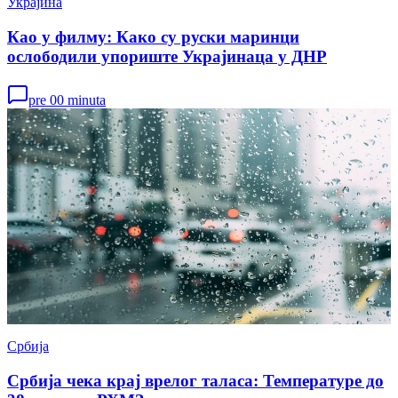
Украјина
Као у филму: Како су руски маринци
ослободили упориште Украјинаца у ДНР
pre 00 minuta
Србија
Србија чека крај врелог таласа: Температуре до