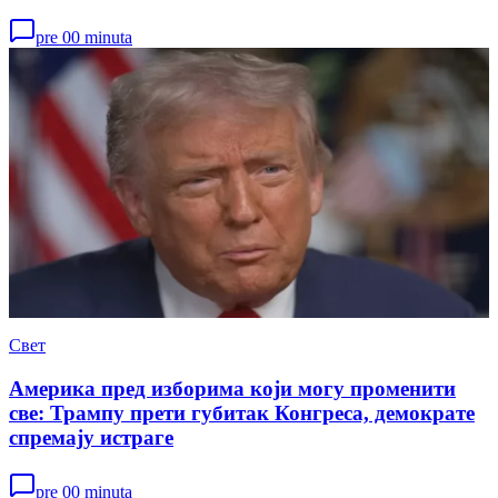
pre 00 minuta
Свет
Америка пред изборима који могу променити
све: Трампу прети губитак Конгреса, демократе
спремају истраге
pre 00 minuta