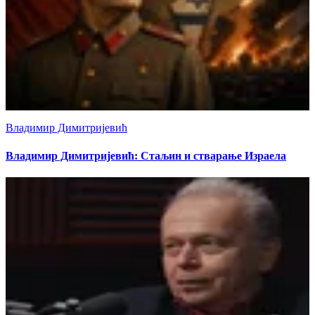
Владимир Димитријевић
Владимир Димитријевић: Стаљин и стварање Израела