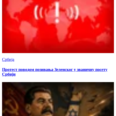
Србија
Протест поводом позивања Зеленског у званичну посету
Србији