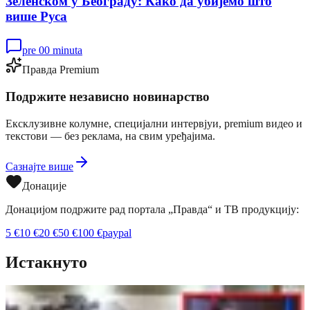
Зеленском у Београду: Како да убијемо што
више Руса
pre 00 minuta
Правда Premium
Подржите независно новинарство
Ексклузивне колумне, специјални интервјуи, premium видео и
текстови — без реклама, на свим уређајима.
Сазнајте више
Донације
Донацијом подржите рад портала „Правда“ и ТВ продукцију:
5
€
10
€
20
€
50
€
100
€
paypal
Истакнуто