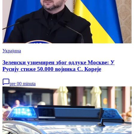
Украјина
Зеленски узнемирен због одлуке Москве: У
Русију стиже 50.000 војника С. Кореје
pre 00 minuta