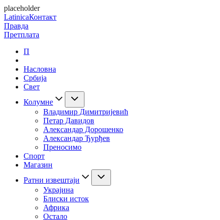
placeholder
Latinica
Контакт
Правда
Претплата
П
Насловна
Србија
Свет
Колумне
Владимир Димитријевић
Петар Давидов
Александар Дорошенко
Александар Ђурђев
Преносимо
Спорт
Магазин
Ратни извештаји
Украјина
Блиски исток
Африка
Остало