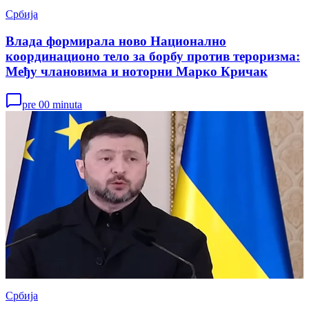
Србија
Влада формирала ново Национално
координационо тело за борбу против тероризма:
Међу члановима и ноторни Марко Кричак
pre 00 minuta
Србија