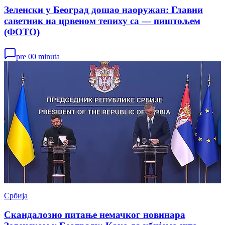
Зеленски у Београд дошао наоружан: Главни
саветник на црвеном тепиху са — пиштољем
(ФОТО)
pre 00 minuta
Србија
Скандалозно питање немачког новинара