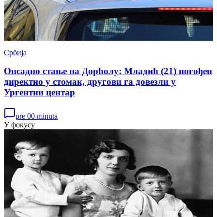
Србија
Опсадно стање на Дорћолу: Младић (21) погођен
директно у стомак, другови га довезли у
Ургентни центар
pre 00 minuta
У фокусу