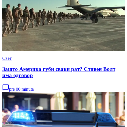
Свет
Зашто Америка губи сваки рат? Стивен Волт
има одговор
pre 00 minuta