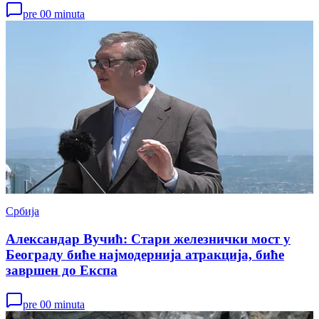
pre 00 minuta
Србија
Александар Вучић: Стари железнички мост у
Београду биће најмодернија атракција, биће
завршен до Експа
pre 00 minuta