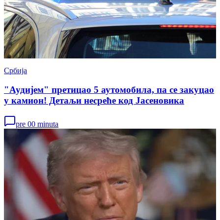
Србија
"Аудијем" претицао 5 аутомобила, па се закуцао
у камион! Детаљи несреће код Јасеновика
pre 00 minuta