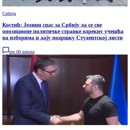
Србија
Костић: Једини спас за Србију да се све
опозиционе политичке странке одрекну учешћа
на изборима и дају подршку Студентској листи
pre 00 minuta