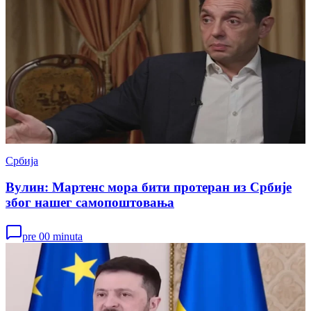
Србија
Вулин: Мартенс мора бити протеран из Србије
због нашег самопоштовања
pre 00 minuta