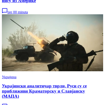
нису из Америке
pre 00 minuta
Украјина
Украјински аналитичар тврди, Руси су се
приближиви Краматорску и Славјанску
(МАПА)