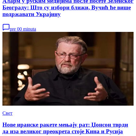
Аларм у руским медијима после посете Зеленског
Београду: Што су избори ближи, Вучић ће више
подржавати Украјину
pre 00 minuta
Свет
Нове иранске ракете мењају рат: Џонсон тврди
да иза великог преокрета стоје Кина и Русија