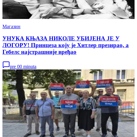
Магазин
УНУКА КЊАЗА НИКОЛЕ УБИЈЕНА ЈЕ У
ЛОГОРУ! Принцеза коју је Хитлер презирао, а
Гебелс најстрашније вређао
pre 00 minuta