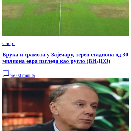
Спорт
Брука и срамота у Зајечару, терен стадиона од 30
милиона евра изгледа као ругло (ВИДЕО)
pre 00 minuta