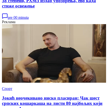
38 степени, РХМЗ издао упозорења, ево када
стиже освежење
pre 00 minuta
Реклама
Спорт
Јокић неочекивано ниско пласиран: Чак шест
српских кошаркаша на листи 80 најбољих који