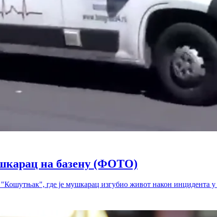
шкарац на базену (ФОТО)
а "Кошутњак", где је мушкарац изгубио живот након инцидента у