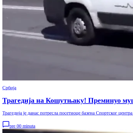
Србија
Трагедија на Кошутњаку! Преминуо му
Трагедија је данас потресла посетиоце базена Спортског центр
pre 00 minuta