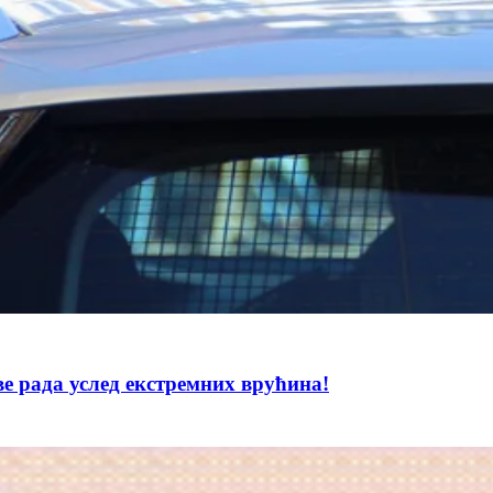
е рада услед екстремних врућина!