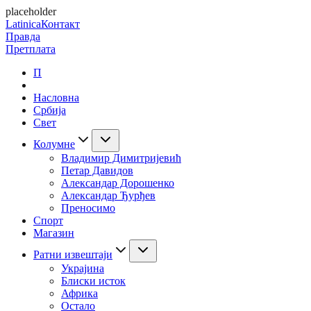
placeholder
Latinica
Контакт
Правда
Претплата
П
Насловна
Србија
Свет
Колумне
Владимир Димитријевић
Петар Давидов
Александар Дорошенко
Александар Ђурђев
Преносимо
Спорт
Магазин
Ратни извештаји
Украјина
Блиски исток
Африка
Остало