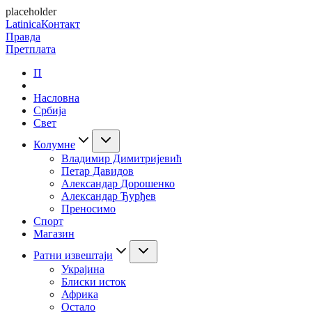
placeholder
Latinica
Контакт
Правда
Претплата
П
Насловна
Србија
Свет
Колумне
Владимир Димитријевић
Петар Давидов
Александар Дорошенко
Александар Ђурђев
Преносимо
Спорт
Магазин
Ратни извештаји
Украјина
Блиски исток
Африка
Остало