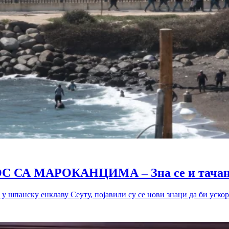
СА МАРОКАНЦИМА – Зна се и тачан 
у шпанску енклаву Сеуту, појавили су се нови знаци да би ускоро