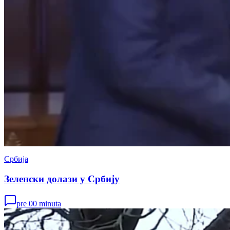
Србија
Зеленски долази у Србију
pre 00 minuta