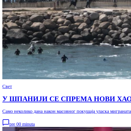
Свет
У ШПАНИЈИ СЕ СПРЕМА НОВИ ХАОС 
Само неколико дана након масовног покушаја уласка миграната 
pre 00 minuta