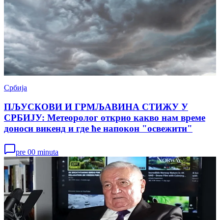
Србија
ПЉУСКОВИ И ГРМЉАВИНА СТИЖУ У
СРБИЈУ: Метеоролог открио какво нам време
доноси викенд и где ће напокон "освежити"
pre 00 minuta