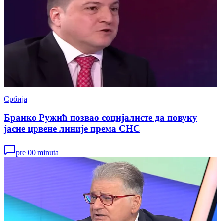
Србија
Бранко Ружић позвао социјалисте да повуку
јасне црвене линије према СНС
pre 00 minuta