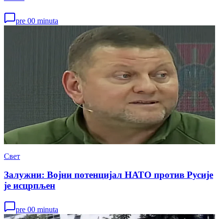
pre 00 minuta
Свет
Залужни: Војни потенцијал НАТО против Русије
је исцрпљен
pre 00 minuta