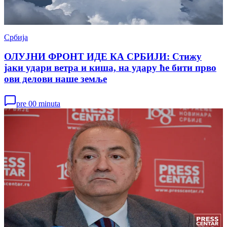
Србија
ОЛУЈНИ ФРОНТ ИДЕ КА СРБИЈИ: Стижу
јаки удари ветра и киша, на удару ће бити прво
ови делови наше земље
pre 00 minuta