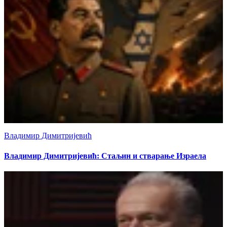
Владимир Димитријевић
Владимир Димитријевић: Стаљин и стварање Израела