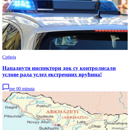
Србија
Нападнути инспектори док су контролисали
услове рада услед екстремних врућина!
pre 00 minuta