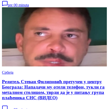
pre 00 minuta
Србија
Редитељ Стеван Филиповић претучен у центру
Београда: Нападачи му отели телефон, тукли га
металном столицом, тврди да је у питању група
плаћеника СНС (ВИДЕО)