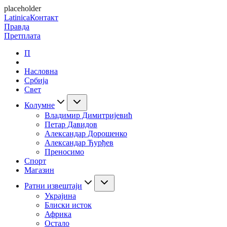
placeholder
Latinica
Контакт
Правда
Претплата
П
Насловна
Србија
Свет
Колумне
Владимир Димитријевић
Петар Давидов
Александар Дорошенко
Александар Ђурђев
Преносимо
Спорт
Магазин
Ратни извештаји
Украјина
Блиски исток
Африка
Остало