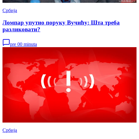
Србија
Ломпар упутио поруку Вучићу: Шта треба
разликовати?
pre 00 minuta
Србија