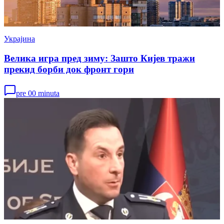
Украјина
Велика игра пред зиму: Зашто Кијев тражи
прекид борби док фронт гори
pre 00 minuta