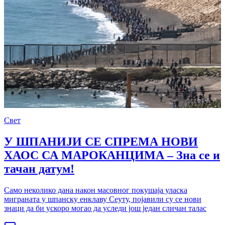
Свет
У ШПАНИЈИ СЕ СПРЕМА НОВИ
ХАОС СА МАРОКАНЦИМА – Зна се и
тачан датум!
Само неколико дана након масовног покушаја уласка
миграната у шпанску енклаву Сеуту, појавили су се нови
знаци да би ускоро могао да уследи још један сличан талас