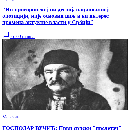
"Ни проевропској ни десној, националној
опозицији, није основни циљ а ни интерес
промена актуелне власти у Србији"
pre 00 minuta
Магазин
ГОСПОДАР ВУЧИЋ: Први српски "прелетач"