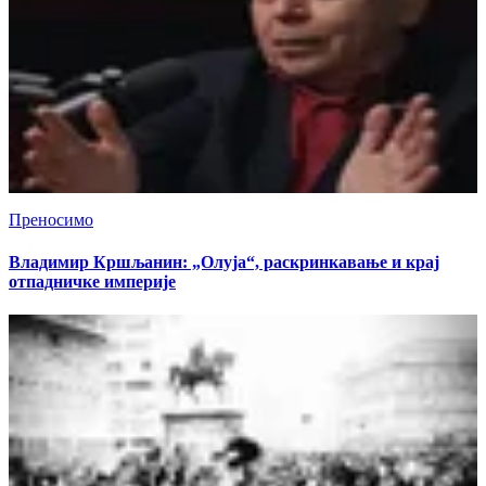
Преносимо
Владимир Кршљанин: „Олуја“, раскринкавање и крај
отпадничке империје