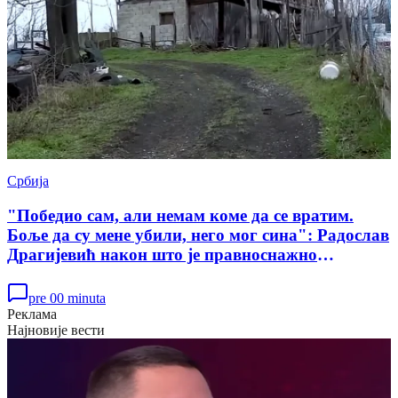
Србија
"Победио сам, али немам коме да се вратим.
Боље да су мене убили, него мог сина": Радослав
Драгијевић након што је правноснажно
ослобођен у случају убиства Данке Илић
pre 00 minuta
Реклама
Најновије вести