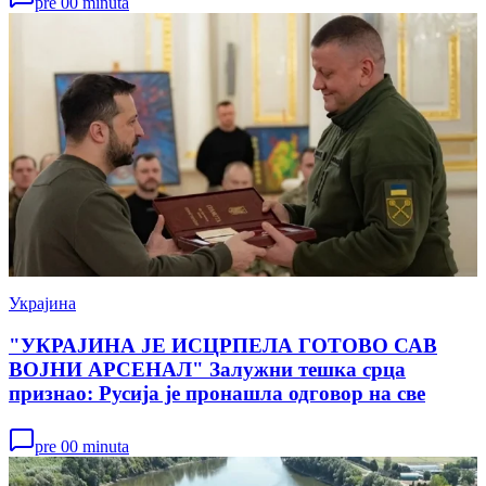
pre 00 minuta
Украјина
"УКРАЈИНА ЈЕ ИСЦРПЕЛА ГОТОВО САВ
ВОЈНИ АРСЕНАЛ" Залужни тешка срца
признао: Русија је пронашла одговор на све
pre 00 minuta