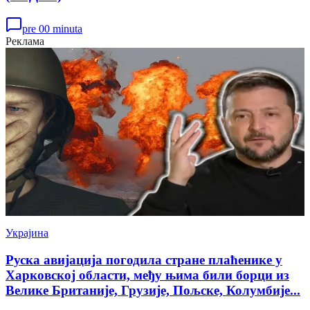
pre 00 minuta
Реклама
Украјина
Руска авијација погодила стране плаћенике у
Харковској области, међу њима били борци из
Велике Британије, Грузије, Пољске, Колумбије...