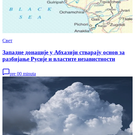
Свет
Западне донације у Абхазији стварају основ за
разбијање Русије и властите независтности
pre 00 minuta