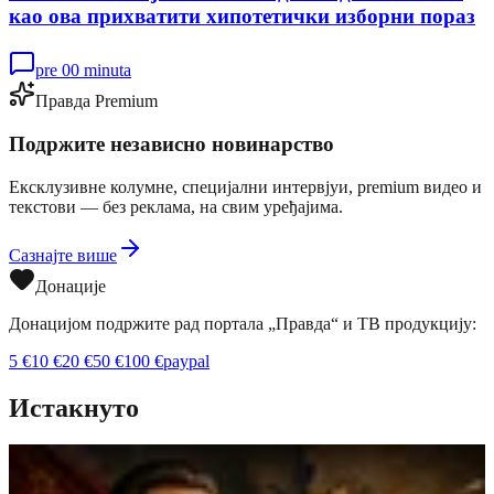
као ова прихватити хипотетички изборни пораз
pre 00 minuta
Правда Premium
Подржите независно новинарство
Ексклузивне колумне, специјални интервјуи, premium видео и
текстови — без реклама, на свим уређајима.
Сазнајте више
Донације
Донацијом подржите рад портала „Правда“ и ТВ продукцију:
5
€
10
€
20
€
50
€
100
€
paypal
Истакнуто