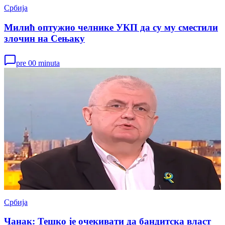
Србија
Милић оптужио челнике УКП да су му сместили
злочин на Сењаку
pre 00 minuta
Србија
Чанак: Тешко је очекивати да бандитска власт