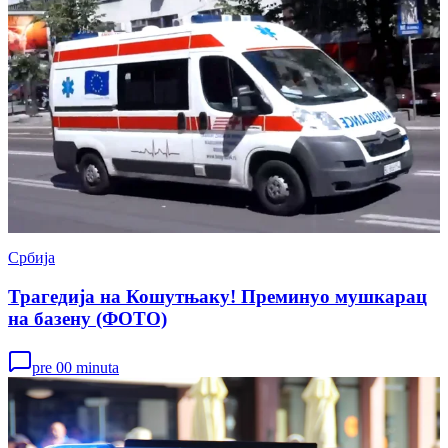
Србија
Трагедија на Кошутњаку! Преминуо мушкарац
на базену (ФОТО)
pre 00 minuta