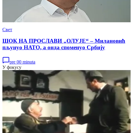
Свет
ШОК НА ПРОСЛАВИ „ОЛУЈЕ“ – Милановић
пљунуо НАТО, а онда споменуо Србију
pre 00 minuta
У фокусу