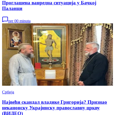
Проглашена ванредна ситуација у Бачкој
Паланци
pre 00 minuta
Србија
Највећи скандал владике Григорија? Признао
неканонску Украјинску православну цркву
(ВИДЕО)