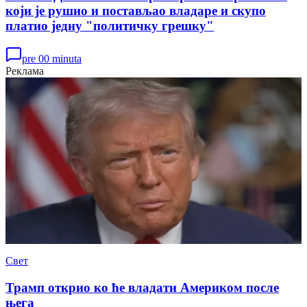
који је рушио и постављао владаре и скупо
платио једну "политичку грешку"
pre 00 minuta
Реклама
Свет
Трамп открио ко ће владати Америком после
њега