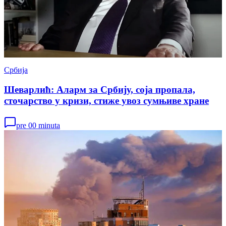
Србија
Шеварлић: Аларм за Србију, соја пропала,
сточарство у кризи, стиже увоз сумњиве хране
pre 00 minuta