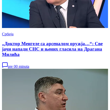
Србија
„Доктор Менгеле са арсеналом оружја…“: Све
јачи напади СНС и њених гласила на Драгана
Милића
pre 00 minuta