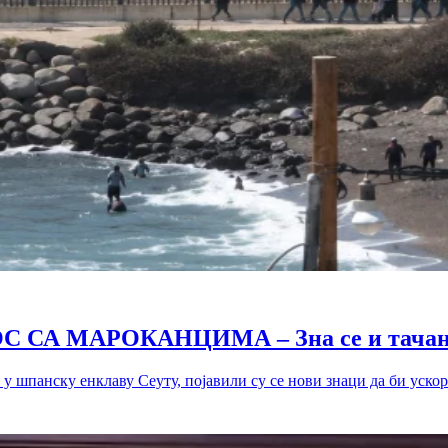
СА МАРОКАНЦИМА – Зна се и тачан 
у шпанску енклаву Сеуту, појавили су се нови знаци да би ускоро