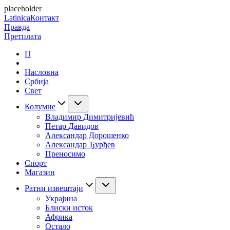
placeholder
Latinica
Контакт
Правда
Претплата
П
Насловна
Србија
Свет
Колумне
Владимир Димитријевић
Петар Давидов
Александар Дорошенко
Александар Ђурђев
Преносимо
Спорт
Магазин
Ратни извештаји
Украјина
Блиски исток
Африка
Остало