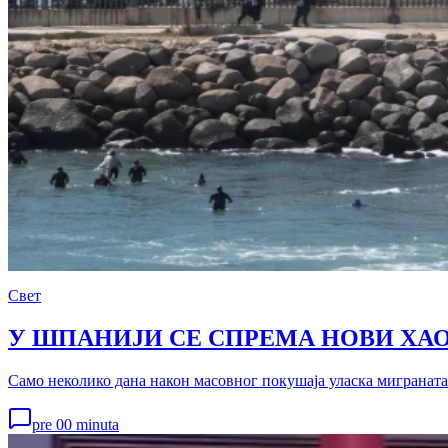
Свет
У ШПАНИЈИ СЕ СПРЕМА НОВИ ХАОС 
Само неколико дана након масовног покушаја уласка миграната 
pre 00 minuta