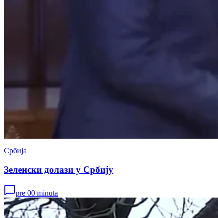
Србија
Зеленски долази у Србију
pre 00 minuta