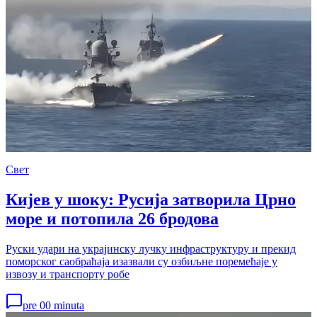
Свет
Кијев у шоку: Русија затворила Црно
море и потопила 26 бродова
Руски удари на украјинску лучку инфраструктуру и прекид
поморског саобраћаја изазвали су озбиљне поремећаје у
извозу и транспорту робе
pre 00 minuta