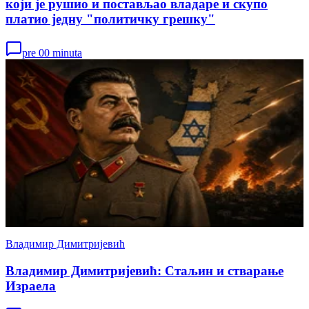
који је рушио и постављао владаре и скупо
платио једну "политичку грешку"
pre 00 minuta
Владимир Димитријевић
Владимир Димитријевић: Стаљин и стварање
Израела