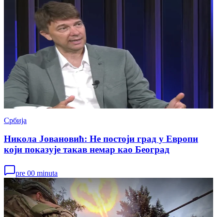
Србија
Никола Јовановић: Не постоји град у Европи
који показује такав немар као Београд
pre 00 minuta