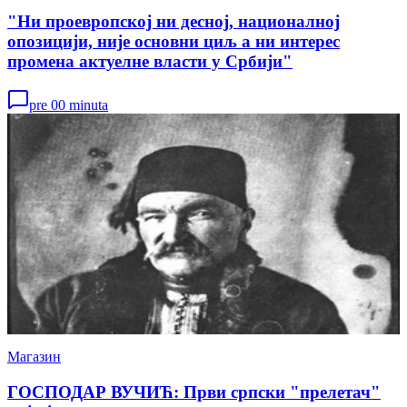
"Ни проевропској ни десној, националној
опозицији, није основни циљ а ни интерес
промена актуелне власти у Србији"
pre 00 minuta
Магазин
ГОСПОДАР ВУЧИЋ: Први српски "прелетач"