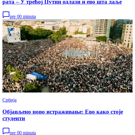
рата – У трећој Путин одлази и ево шта даље
pre 00 minuta
Србија
Објављено ново истраживање: Ево како стоје
студенти
pre 00 minuta