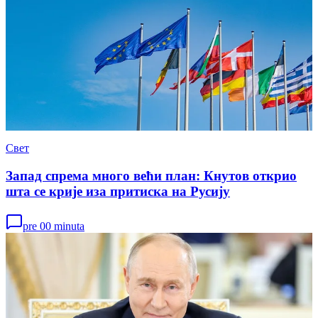
Свет
Запад спрема много већи план: Кнутов открио
шта се крије иза притиска на Русију
pre 00 minuta