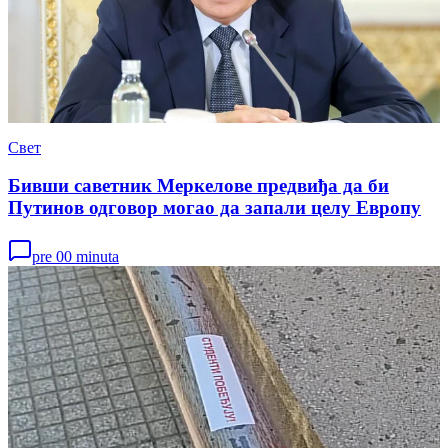
Свет
Бивши саветник Меркелове предвиђа да би
Путинов одговор могао да запали целу Европу
pre 00 minuta