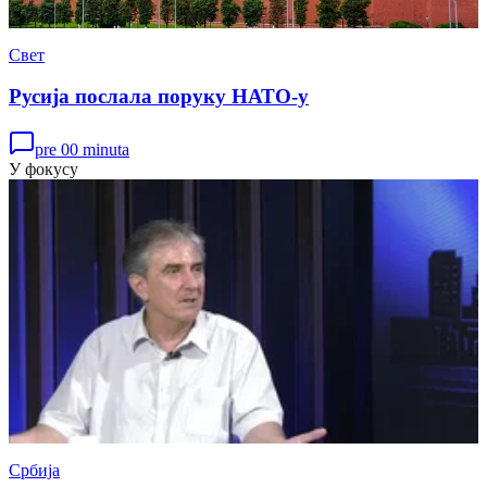
Свет
Русија послала поруку НАТО-у
pre 00 minuta
У фокусу
Србија