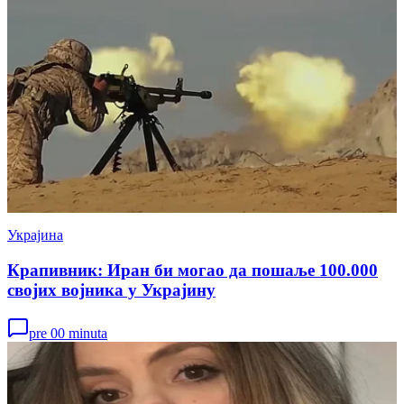
Украјина
Крапивник: Иран би могао да пошаље 100.000
својих војника у Украјину
pre 00 minuta