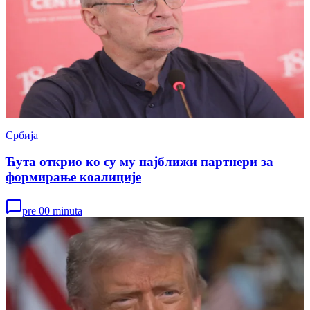
Србија
Ћута открио ко су му најближи партнери за
формирање коалиције
pre 00 minuta