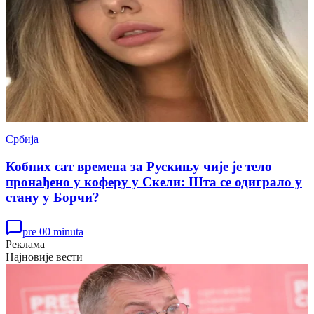
Србија
Кобних сат времена за Рускињу чије је тело
пронађено у коферу у Скели: Шта се одиграло у
стану у Борчи?
pre 00 minuta
Реклама
Најновије вести