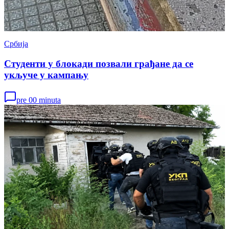
Србија
Студенти у блокади позвали грађане да се
укључе у кампању
pre 00 minuta