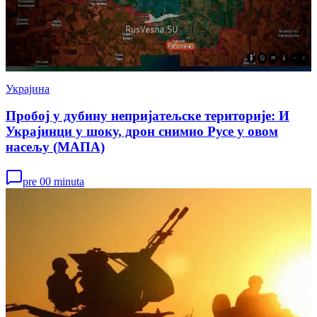
Украјина
Пробој у дубину непријатељске територије: И
Украјинци у шоку, дрон снимио Русе у овом
насељу (МАПА)
pre 00 minuta