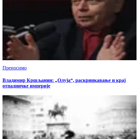
Преносимо
Владимир Кршљанин: „Олуја“, раскринкавање и крај
отпадничке империје