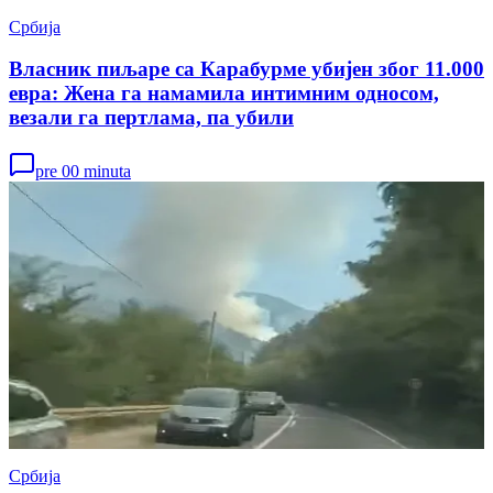
Србија
Власник пиљаре са Карабурме убијен због 11.000
евра: Жена га намамила интимним односом,
везали га пертлама, па убили
pre 00 minuta
Србија