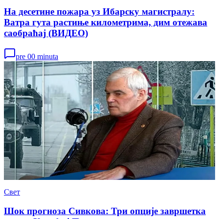
На десетине пожара уз Ибарску магистралу:
Ватра гута растиње километрима, дим отежава
саобраћај (ВИДЕО)
pre 00 minuta
Свет
Шок прогноза Сивкова: Три опције завршетка