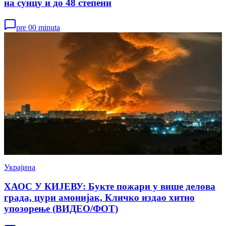
на сунцу и до 48 степени
pre 00 minuta
Украјина
ХАОС У КИЈЕВУ: Букте пожари у више делова
града, цури амонијак, Кличко издао хитно
упозорење (ВИДЕО/ФОТ)