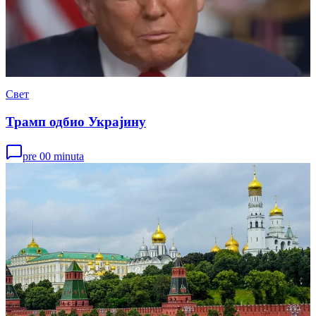
Свет
Трамп одбио Украјину
pre 00 minuta