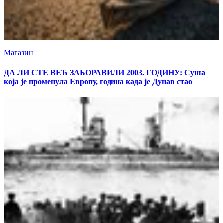
Магазин
ДА ЛИ СТЕ ВЕЋ ЗАБОРАВИЛИ 2003. ГОДИНУ: Суша
која је променула Европу, година када је Дунав стао