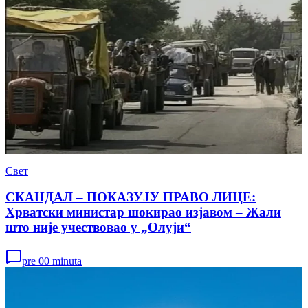
Свет
СКАНДАЛ – ПОКАЗУЈУ ПРАВО ЛИЦЕ:
Хрватски министар шокирао изјавом – Жали
што није учествовао у „Олуји“
pre 00 minuta