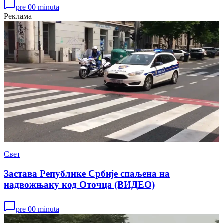
pre 00 minuta
Реклама
Свет
Застава Републике Србије спаљена на
надвожњаку код Оточца (ВИДЕО)
pre 00 minuta