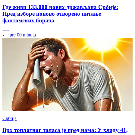
Где живи 133.000 нових држављана Србије:
Пред изборе поново отворено питање
фантомских бирача
pre 00 minuta
Србија
Врх топлотног таласа је пред нама: У хладу 41,