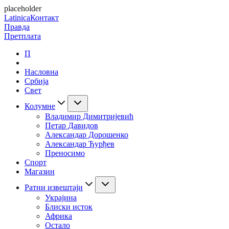
placeholder
Latinica
Контакт
Правда
Претплата
П
Насловна
Србија
Свет
Колумне
Владимир Димитријевић
Петар Давидов
Александар Дорошенко
Александар Ђурђев
Преносимо
Спорт
Магазин
Ратни извештаји
Украјина
Блиски исток
Африка
Остало