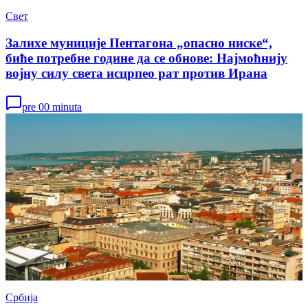
Свет
Залихе муниције Пентагона „опасно ниске“,
биће потребне године да се обнове: Најмоћнију
војну силу света исцрпео рат против Ирана
pre 00 minuta
Србија