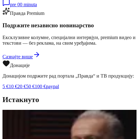
pre 00 minuta
Правда Premium
Подржите независно новинарство
Ексклузивне колумне, специјални интервјуи, premium видео и
текстови — без реклама, на свим уређајима.
Сазнајте више
Донације
Донацијом подржите рад портала „Правда“ и ТВ продукцију:
5
€
10
€
20
€
50
€
100
€
paypal
Истакнуто