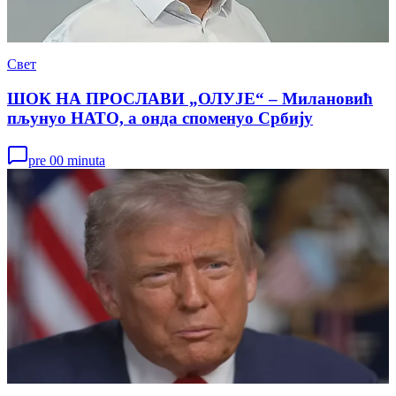
Свет
ШОК НА ПРОСЛАВИ „ОЛУЈЕ“ – Милановић
пљунуо НАТО, а онда споменуо Србију
pre 00 minuta