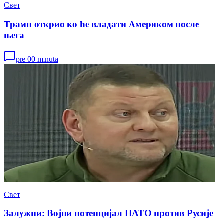
Свет
Трамп открио ко ће владати Америком после
њега
pre 00 minuta
Свет
Залужни: Војни потенцијал НАТО против Русије