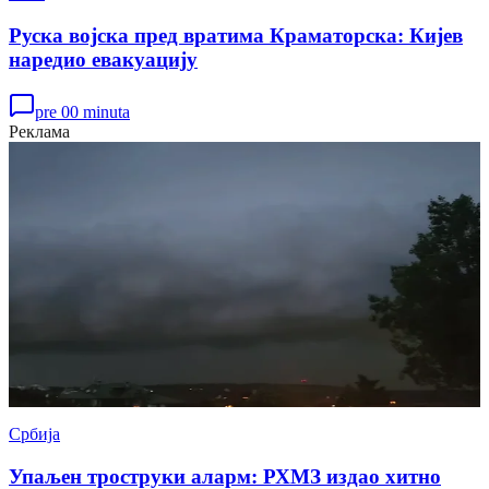
Руска војска пред вратима Краматорска: Кијев
наредио евакуацију
pre 00 minuta
Реклама
Србија
Упаљен троструки аларм: РХМЗ издао хитно