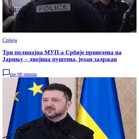
Србија
Три полицајца МУП-а Србије приведена на
Јарињу – двојица пуштена, један задржан
pre 00 minuta