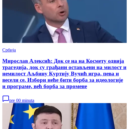
Србија
Мирослав Алексић: Док се на на Космету одвија
трагедија, док су грађани остављени на милост и
немилост Аљбину Куртију Вучић игра, пева и
весели се. Избори неће бити борба за идеологије
и програме, већ борба за промене
pre 00 minuta