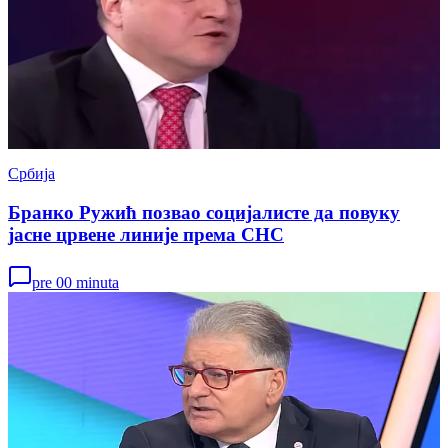
Србија
Бранко Ружић позвао социјалисте да повуку
јасне црвене линије према СНС
pre 00 minuta