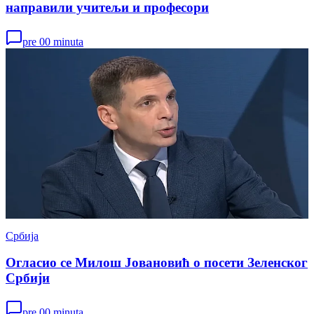
направили учитељи и професори
pre 00 minuta
Србија
Огласио се Милош Јовановић о посети Зеленског
Србији
pre 00 minuta