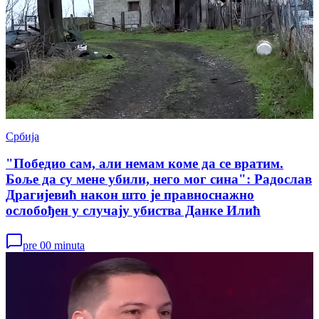
Србија
"Победио сам, али немам коме да се вратим.
Боље да су мене убили, него мог сина": Радослав
Драгијевић након што је правноснажно
ослобођен у случају убиства Данке Илић
pre 00 minuta