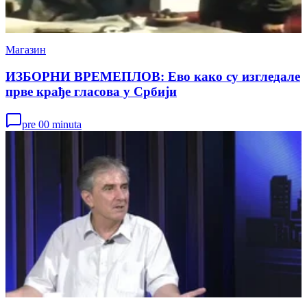
Магазин
ИЗБОРНИ ВРЕМЕПЛОВ: Ево како су изгледале
прве крађе гласова у Србији
pre 00 minuta