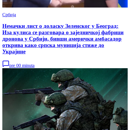
Србија
Немачки лист о доласку Зеленског у Београд:
Иза кулиса се разговара о заједничкој фабрици
дронова у Србији, бивши амерички амбасадор
открива како српска муниција стиже до
Украјине
pre 00 minuta