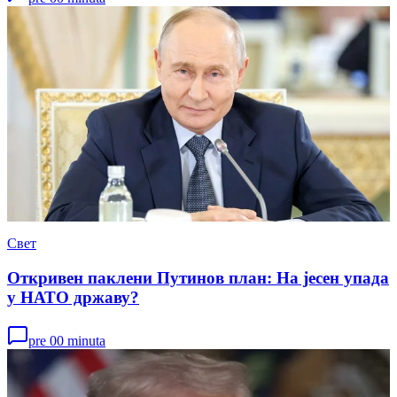
Свет
Откривен паклени Путинов план: На јесен упада
у НАТО државу?
pre 00 minuta