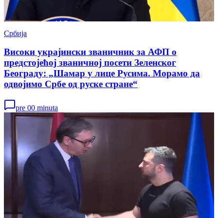
Србија
Високи украјински званичник за АФП о
предстојећој званичној посети Зеленског
Београду: „Шамар у лице Русима. Морамо да
одвојимо Србе од руске стране“
pre 00 minuta