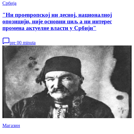
Србија
"Ни проевропској ни десној, националној
опозицији, није основни циљ а ни интерес
промена актуелне власти у Србији"
pre 00 minuta
Магазин