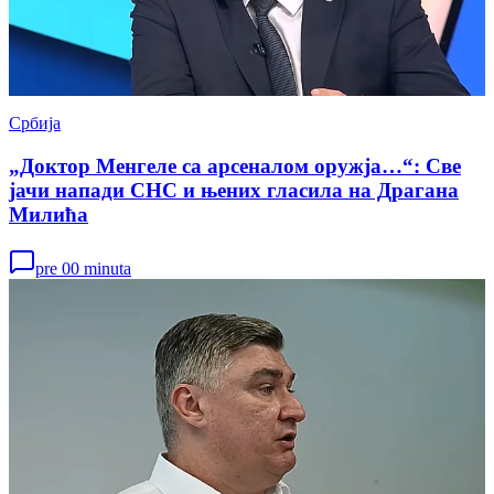
Србија
„Доктор Менгеле са арсеналом оружја…“: Све
јачи напади СНС и њених гласила на Драгана
Милића
pre 00 minuta