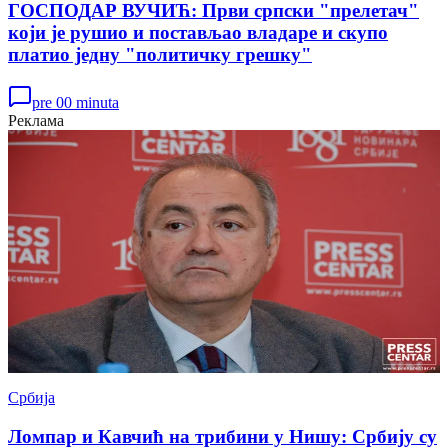
ГОСПОДАР ВУЧИЋ: Први српски "прелетач"
који је рушио и постављао владаре и скупо
платио једну "политичку грешку"
pre 00 minuta
Реклама
Србија
Ломпар и Кавчић на трибини у Нишу: Србију су