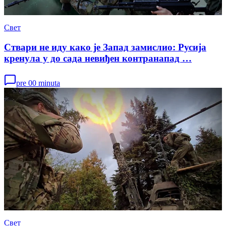
Свет
Ствари не иду како је Запад замислио: Русија
кренула у до сада невиђен контранапад …
pre 00 minuta
Свет