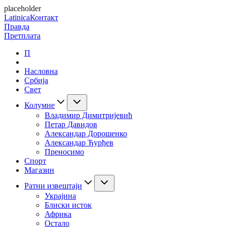
placeholder
Latinica
Контакт
Правда
Претплата
П
Насловна
Србија
Свет
Колумне
Владимир Димитријевић
Петар Давидов
Александар Дорошенко
Александар Ђурђев
Преносимо
Спорт
Магазин
Ратни извештаји
Украјина
Блиски исток
Африка
Остало