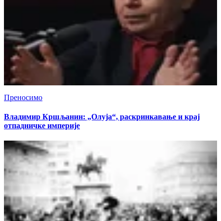
Преносимо
Владимир Кршљанин: „Олуја“, раскринкавање и крај
отпадничке империје