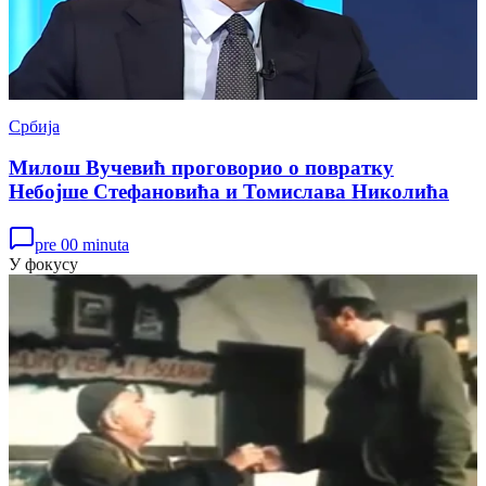
Србија
Милош Вучевић проговорио о повратку
Небојше Стефановића и Томислава Николића
pre 00 minuta
У фокусу