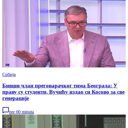
Србија
Бивши члан преговарачког тима Београда: У
праву су студенти, Вучићу издао си Косово за све
генерације
pre 00 minuta