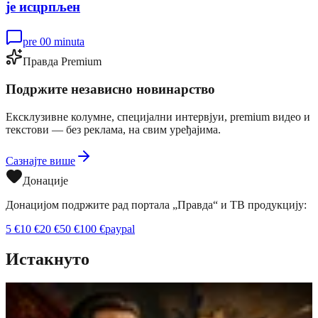
је исцрпљен
pre 00 minuta
Правда Premium
Подржите независно новинарство
Ексклузивне колумне, специјални интервјуи, premium видео и
текстови — без реклама, на свим уређајима.
Сазнајте више
Донације
Донацијом подржите рад портала „Правда“ и ТВ продукцију:
5
€
10
€
20
€
50
€
100
€
paypal
Истакнуто