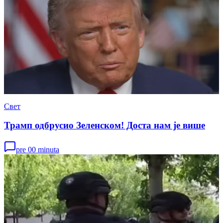
Свет
Трамп одбрусио Зеленском! Доста нам је више
pre 00 minuta