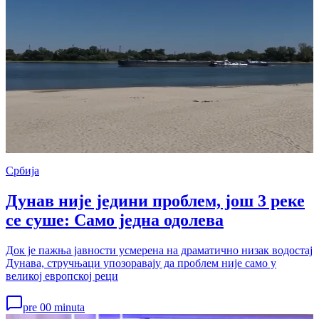
Србија
Дунав није једини проблем, још 3 реке
се суше: Само једна одолева
Док је пажња јавности усмерена на драматично низак водостај
Дунава, стручњаци упозоравају да проблем није само у
великој европској реци
pre 00 minuta