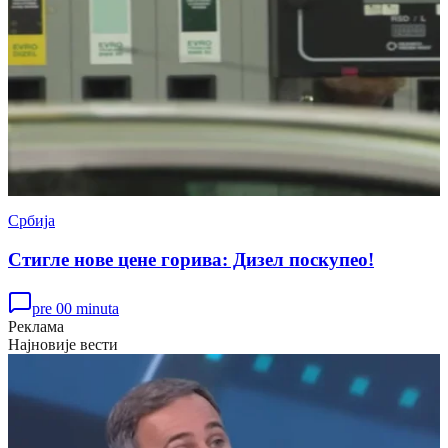
Србија
Стигле нове цене горива: Дизел поскупео!
pre 00 minuta
Реклама
Најновије вести