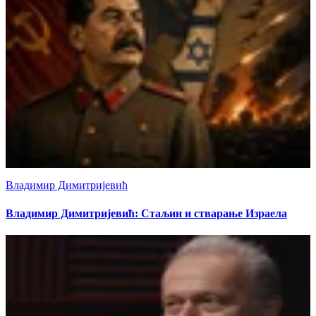
Владимир Димитријевић
Владимир Димитријевић: Стаљин и стварање Израела