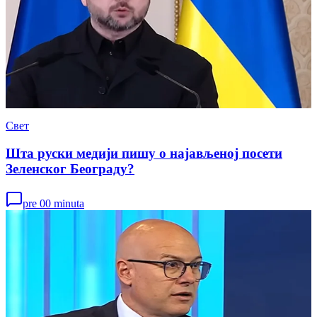
Свет
Шта руски медији пишу о најављеној посети
Зеленског Београду?
pre 00 minuta