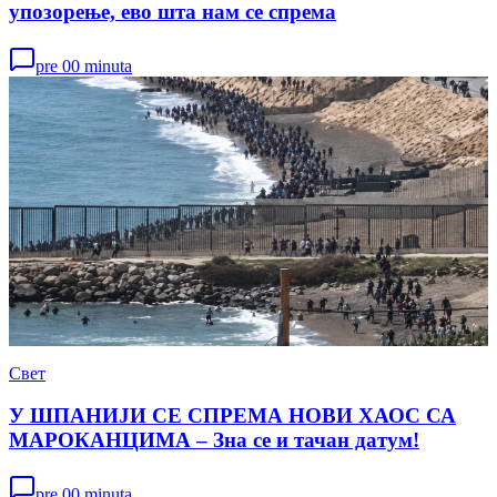
упозорење, ево шта нам се спрема
pre 00 minuta
Свет
У ШПАНИЈИ СЕ СПРЕМА НОВИ ХАОС СА
МАРОКАНЦИМА – Зна се и тачан датум!
pre 00 minuta