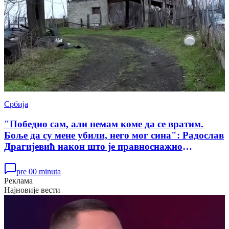
Србија
"Победио сам, али немам коме да се вратим.
Боље да су мене убили, него мог сина": Радослав
Драгијевић након што је правноснажно
ослобођен у случају убиства Данке Илић
pre 00 minuta
Реклама
Најновије вести