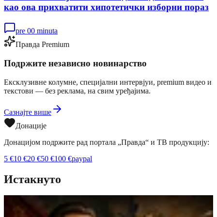
као ова прихватити хипотетички изборни пораз
pre 00 minuta
Правда Premium
Подржите независно новинарство
Ексклузивне колумне, специјални интервјуи, premium видео и
текстови — без реклама, на свим уређајима.
Сазнајте више
Донације
Донацијом подржите рад портала „Правда“ и ТВ продукцију:
5
€
10
€
20
€
50
€
100
€
paypal
Истакнуто