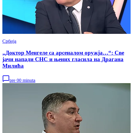
Србија
„Доктор Менгеле са арсеналом оружја…“: Све
јачи напади СНС и њених гласила на Драгана
Милића
pre 00 minuta