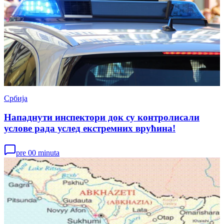
Србија
Нападнути инспектори док су контролисали
услове рада услед екстремних врућина!
pre 00 minuta