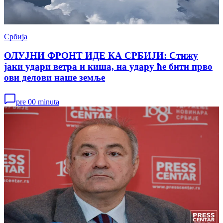
Србија
ОЛУЈНИ ФРОНТ ИДЕ КА СРБИЈИ: Стижу
јаки удари ветра и киша, на удару ће бити прво
ови делови наше земље
pre 00 minuta