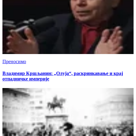
Преносимо
Владимир Кршљанин: „Олуја“, раскринкавање и крај
отпадничке империје