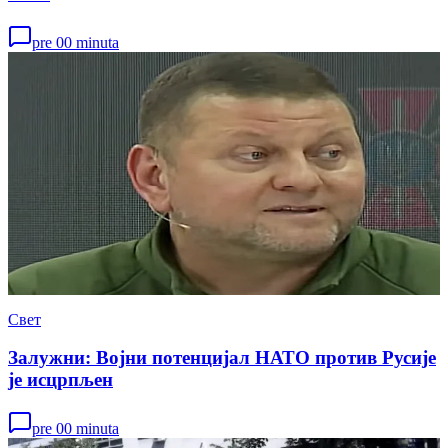
pre 00 minuta
Свет
Залужни: Војни потенцијал НАТО против Русије
је исцрпљен
pre 00 minuta