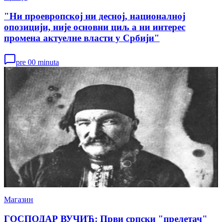
"Ни проевропској ни десној, националној
опозицији, није основни циљ а ни интерес
промена актуелне власти у Србији"
pre 00 minuta
Магазин
ГОСПОДАР ВУЧИЋ: Први српски "прелетач"