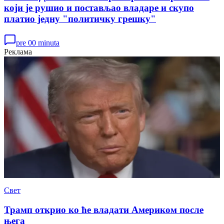
који је рушио и постављао владаре и скупо
платио једну "политичку грешку"
pre 00 minuta
Реклама
Свет
Трамп открио ко ће владати Америком после
њега