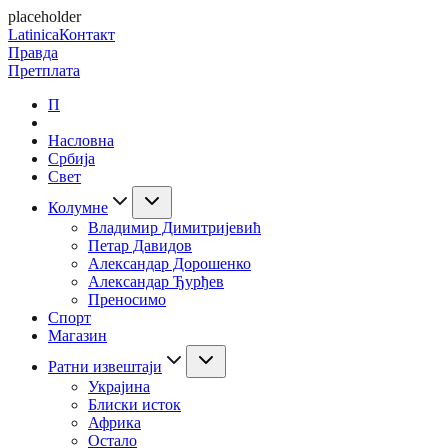
placeholder
Latinica
Контакт
Правда
Претплата
П
Насловна
Србија
Свет
Колумне
Владимир Димитријевић
Петар Давидов
Александар Дорошенко
Александар Ђурђев
Преносимо
Спорт
Магазин
Ратни извештаји
Украјина
Блиски исток
Африка
Остало