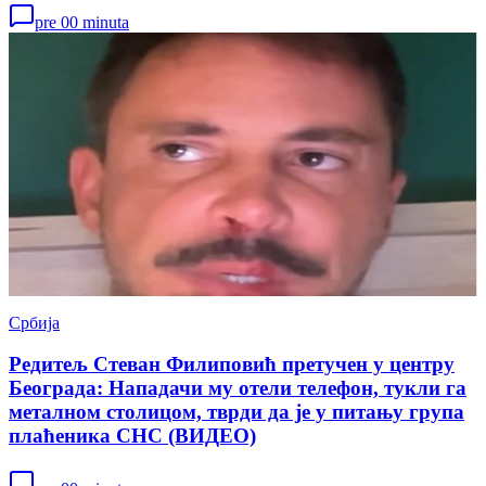
pre 00 minuta
Србија
Редитељ Стеван Филиповић претучен у центру
Београда: Нападачи му отели телефон, тукли га
металном столицом, тврди да је у питању група
плаћеника СНС (ВИДЕО)