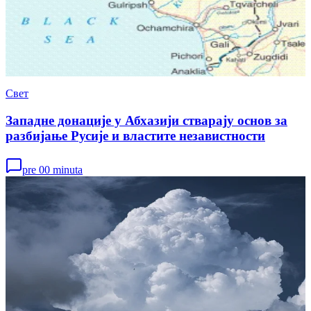
Свет
Западне донације у Абхазији стварају основ за
разбијање Русије и властите независтности
pre 00 minuta