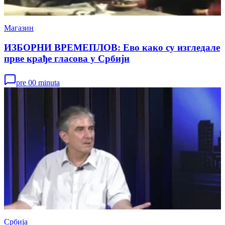
Магазин
ИЗБОРНИ ВРЕМЕПЛОВ: Ево како су изгледале
прве крађе гласова у Србији
pre 00 minuta
Србија