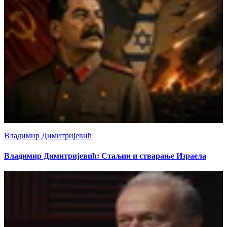
Владимир Димитријевић
Владимир Димитријевић: Стаљин и стварање Израела