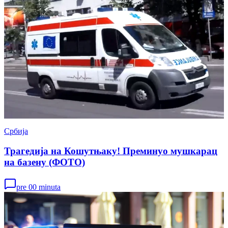
Србија
Трагедија на Кошутњаку! Преминуо мушкарац
на базену (ФОТО)
pre 00 minuta