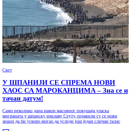
Свет
У ШПАНИЈИ СЕ СПРЕМА НОВИ
ХАОС СА МАРОКАНЦИМА – Зна се и
тачан датум!
Само неколико дана након масовног покушаја уласка
миграната у шпанску енклаву Сеуту, појавили су се нови
знаци да би ускоро могао да уследи још један сличан талас