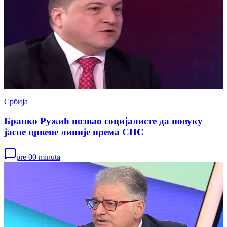
Србија
Бранко Ружић позвао социјалисте да повуку
јасне црвене линије према СНС
pre 00 minuta