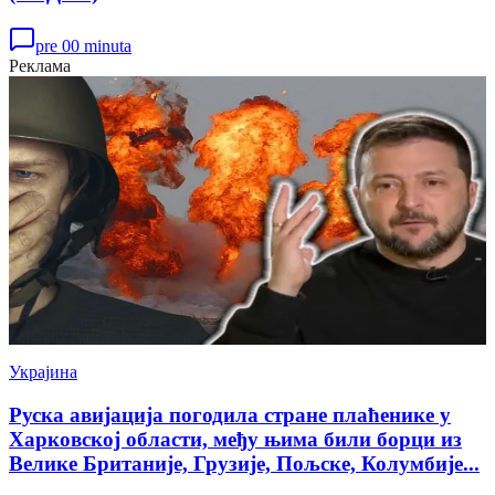
pre 00 minuta
Реклама
Украјина
Руска авијација погодила стране плаћенике у
Харковској области, међу њима били борци из
Велике Британије, Грузије, Пољске, Колумбије...