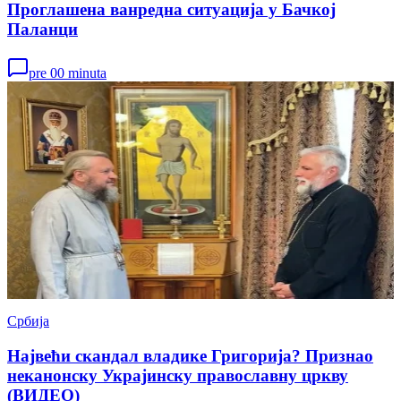
Проглашена ванредна ситуација у Бачкој
Паланци
pre 00 minuta
Србија
Највећи скандал владике Григорија? Признао
неканонску Украјинску православну цркву
(ВИДЕО)