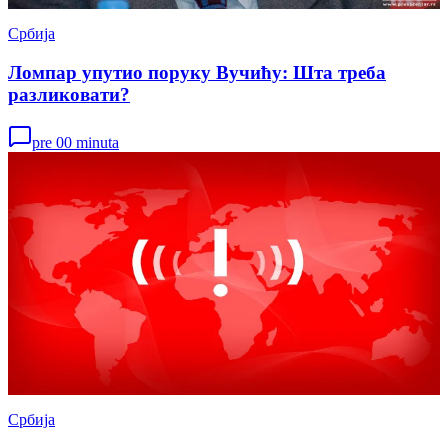
Србија
Ломпар упутио поруку Вучићу: Шта треба
разликовати?
pre 00 minuta
Србија