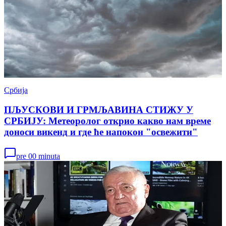
Србија
ПЉУСКОВИ И ГРМЉАВИНА СТИЖУ У
СРБИЈУ: Метеоролог открио какво нам време
доноси викенд и где ће напокон "освежити"
pre 00 minuta