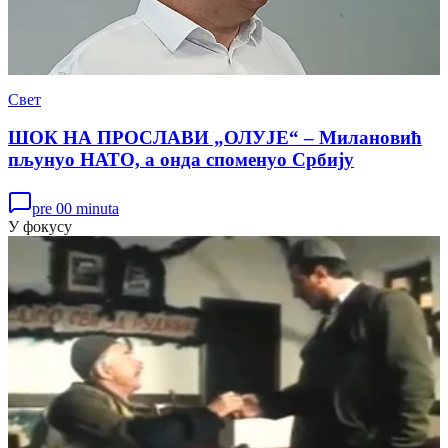
Свет
ШОК НА ПРОСЛАВИ „ОЛУЈЕ“ – Милановић
пљунуо НАТО, а онда споменуо Србију
pre 00 minuta
У фокусу