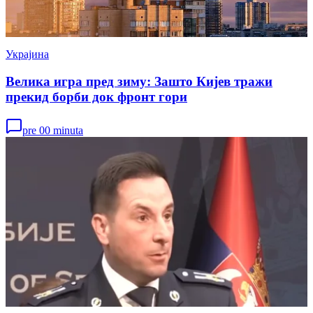
Украјина
Велика игра пред зиму: Зашто Кијев тражи
прекид борби док фронт гори
pre 00 minuta