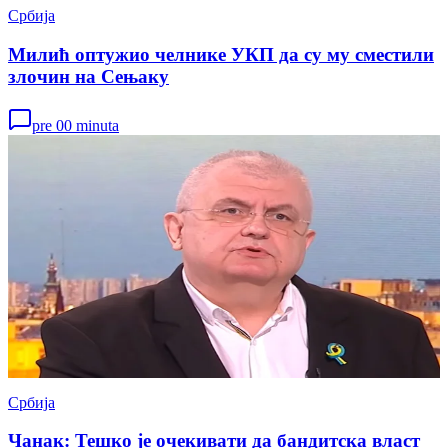
Србија
Милић оптужио челнике УКП да су му сместили
злочин на Сењаку
pre 00 minuta
Србија
Чанак: Тешко је очекивати да бандитска власт