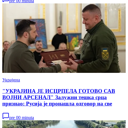
pre 00 minuta
Украјина
"УКРАЈИНА ЈЕ ИСЦРПЕЛА ГОТОВО САВ
ВОЈНИ АРСЕНАЛ" Залужни тешка срца
признао: Русија је пронашла одговор на све
pre 00 minuta