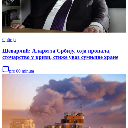
Србија
Шеварлић: Аларм за Србију, соја пропала,
сточарство у кризи, стиже увоз сумњиве хране
pre 00 minuta