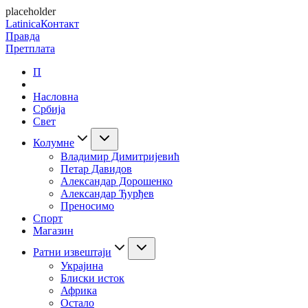
placeholder
Latinica
Контакт
Правда
Претплата
П
Насловна
Србија
Свет
Колумне
Владимир Димитријевић
Петар Давидов
Александар Дорошенко
Александар Ђурђев
Преносимо
Спорт
Магазин
Ратни извештаји
Украјина
Блиски исток
Африка
Остало