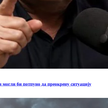
и могли би потпуно да преокрену ситуацију