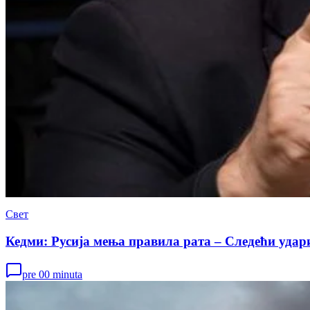
Свет
Кедми: Русија мења правила рата – Следећи удар
pre 00 minuta