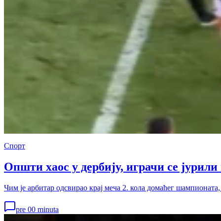
Спорт
Општи хаос у дербију, играчи се јурил
Чим је арбитар одсвирао крај меча 2. кола домаћег шампионата,
pre 00 minuta