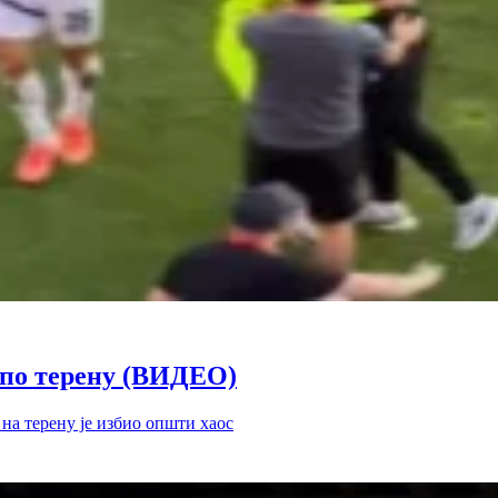
и по терену (ВИДЕО)
 на терену је избио општи хаос