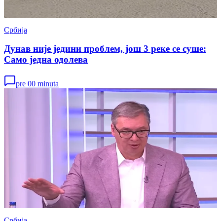
Србија
Дунав није једини проблем, још 3 реке се суше:
Само једна одолева
pre 00 minuta
Србија