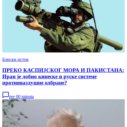
Блиски исток
ПРЕКО КАСПИЈСКОГ МОРА И ПАКИСТАНА:
Иран је добио кинеске и руске системе
противваздушне одбране?
pre 00 minuta