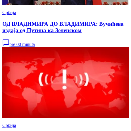
Србија
ОД ВЛАДИМИРА ДО ВЛАДИМИРА: Вучићева
издаја од Путина ка Зеленском
pre 00 minuta
Србија