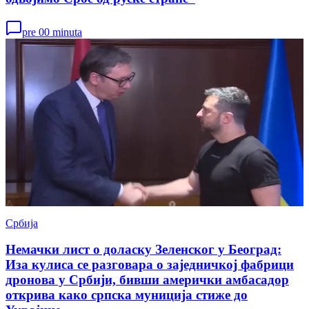
pre 00 minuta
Србија
Немачки лист о доласку Зеленског у Београд:
Иза кулиса се разговара о заједничкој фабрици
дронова у Србији, бивши амерички амбасадор
открива како српска муниција стиже до