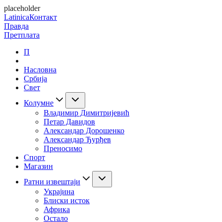
placeholder
Latinica
Контакт
Правда
Претплата
П
Насловна
Србија
Свет
Колумне
Владимир Димитријевић
Петар Давидов
Александар Дорошенко
Александар Ђурђев
Преносимо
Спорт
Магазин
Ратни извештаји
Украјина
Блиски исток
Африка
Остало