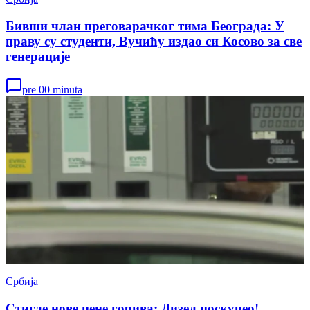
Бивши члан преговарачког тима Београда: У
праву су студенти, Вучићу издао си Косово за све
генерације
pre 00 minuta
Србија
Стигле нове цене горива: Дизел поскупео!