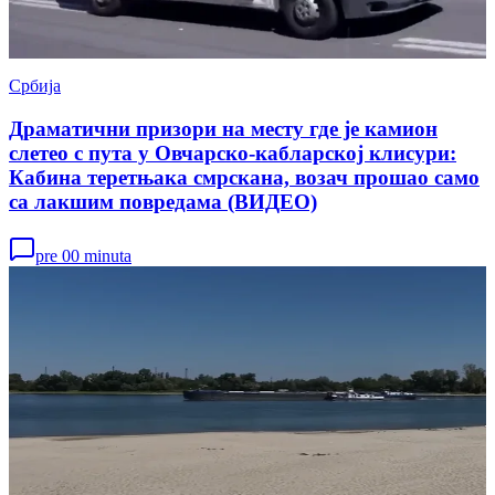
Србија
Драматични призори на месту где је камион
слетео с пута у Овчарско-кабларској клисури:
Кабина теретњака смрскана, возач прошао само
са лакшим повредама (ВИДЕО)
pre 00 minuta