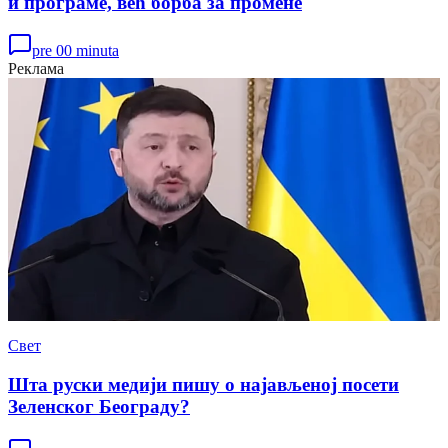
и програме, већ борба за промене
pre 00 minuta
Реклама
Свет
Шта руски медији пишу о најављеној посети
Зеленског Београду?