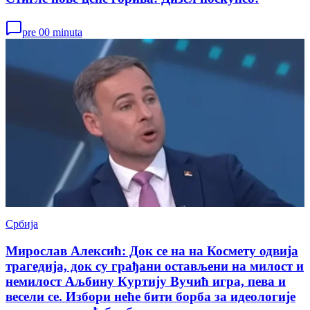
pre 00 minuta
Србија
Мирослав Алексић: Док се на на Космету одвија
трагедија, док су грађани остављени на милост и
немилост Аљбину Куртију Вучић игра, пева и
весели се. Избори неће бити борба за идеологије