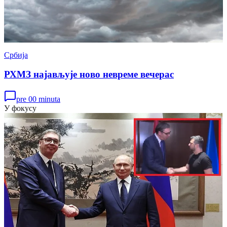
Србија
РХМЗ најављује ново невреме вечерас
pre 00 minuta
У фокусу