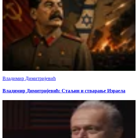
Владимир Димитријевић
Владимир Димитријевић: Стаљин и стварање Израела