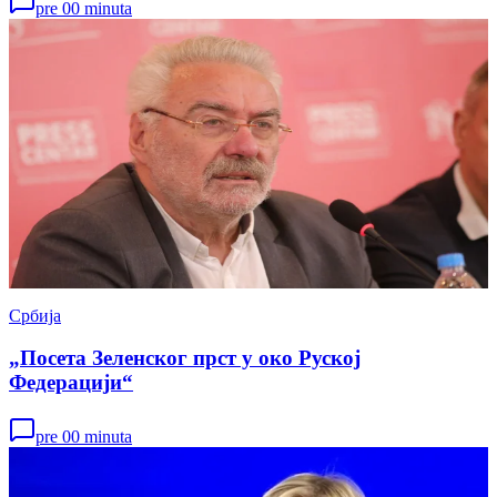
pre 00 minuta
Србија
„Посета Зеленског прст у око Руској
Федерацији“
pre 00 minuta