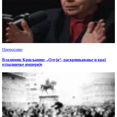
Преносимо
Владимир Кршљанин: „Олуја“, раскринкавање и крај
отпадничке империје