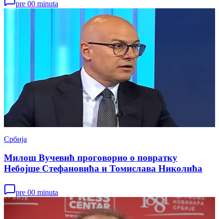
pre 00 minuta
Србија
Милош Вучевић проговорио о повратку
Небојше Стефановића и Томислава Николића
pre 00 minuta