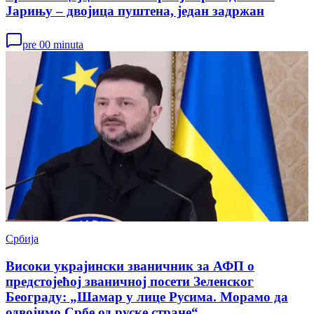
Јарињу – двојица пуштена, један задржан
pre 00 minuta
Србија
Високи украјински званичник за АФП о
предстојећој званичној посети Зеленског
Београду: „Шамар у лице Русима. Морамо да
одвојимо Србе од руске стране“