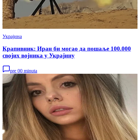
Украјина
Крапивник: Иран би могао да пошаље 100.000
својих војника у Украјину
pre 00 minuta