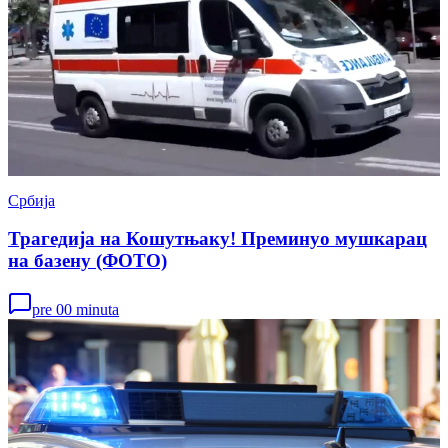
Србија
Трагедија на Кошутњаку! Преминуо мушкарац
на базену (ФОТО)
pre 00 minuta