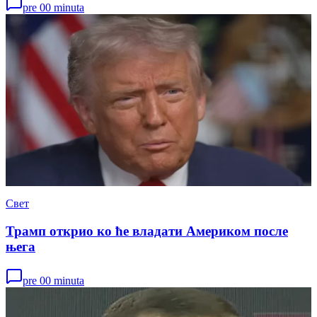
pre 00 minuta
Свет
Трамп открио ко ће владати Америком после
њега
pre 00 minuta