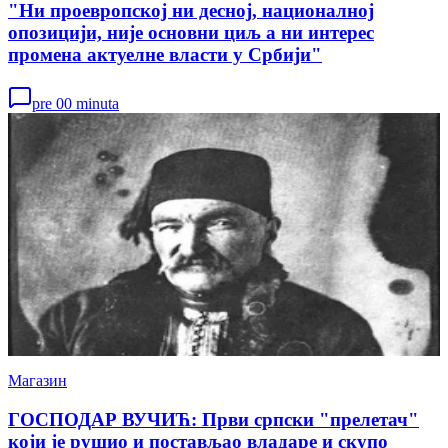
"Ни проевропској ни десној, националној
опозицији, није основни циљ а ни интерес
промена актуелне власти у Србији"
pre 00 minuta
Магазин
ГОСПОДАР ВУЧИЋ: Први српски "прелетач"
који је рушио и постављао владаре и скупо