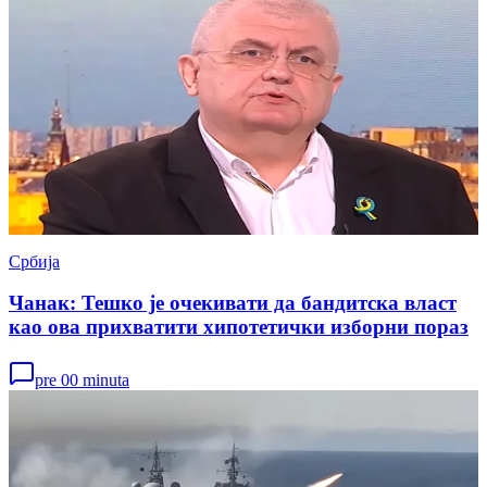
Србија
Чанак: Тешко је очекивати да бандитска власт
као ова прихватити хипотетички изборни пораз
pre 00 minuta