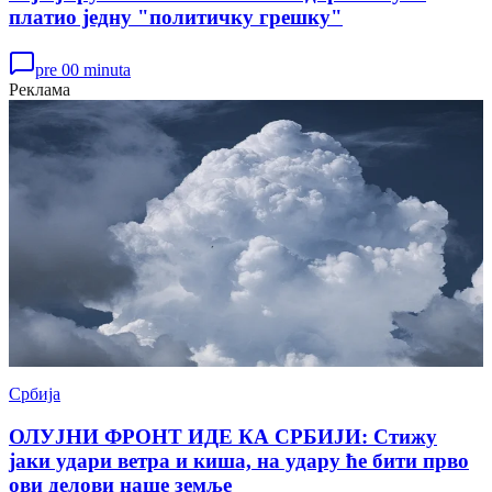
платио једну "политичку грешку"
pre 00 minuta
Реклама
Србија
ОЛУЈНИ ФРОНТ ИДЕ КА СРБИЈИ: Стижу
јаки удари ветра и киша, на удару ће бити прво
ови делови наше земље