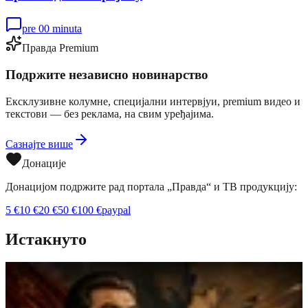
pre 00 minuta
Правда Premium
Подржите независно новинарство
Ексклузивне колумне, специјални интервјуи, premium видео и
текстови — без реклама, на свим уређајима.
Сазнајте више
Донације
Донацијом подржите рад портала „Правда“ и ТВ продукцију:
5
€
10
€
20
€
50
€
100
€
paypal
Истакнуто