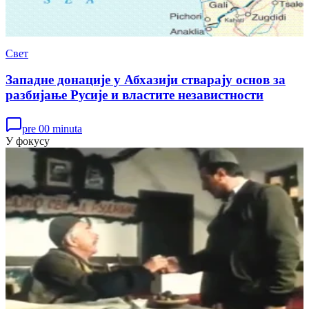
Свет
Западне донације у Абхазији стварају основ за
разбијање Русије и властите независтности
pre 00 minuta
У фокусу