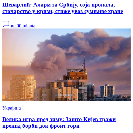
Шеварлић: Аларм за Србију, соја пропала,
сточарство у кризи, стиже увоз сумњиве хране
pre 00 minuta
Украјина
Велика игра пред зиму: Зашто Кијев тражи
прекид борби док фронт гори