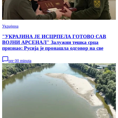
Украјина
"УКРАЈИНА ЈЕ ИСЦРПЕЛА ГОТОВО САВ
ВОЈНИ АРСЕНАЛ" Залужни тешка срца
признао: Русија је пронашла одговор на све
pre 00 minuta