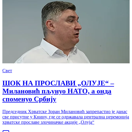
Свет
ШОК НА ПРОСЛАВИ „ОЛУЈЕ“ –
Милановић пљунуо НАТО, а онда
споменуо Србију
Председник Хрватске Зоран Милановић запрепастио је данас
све присутне у Книну, где се одржавала централна церемонија
хрватске прославе злочиначке акције „Олуја“