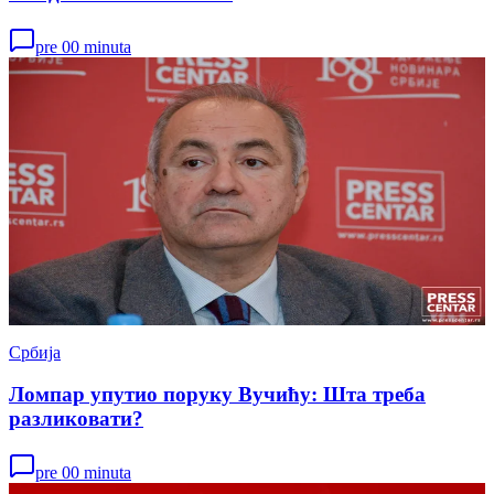
pre 00 minuta
Србија
Ломпар упутио поруку Вучићу: Шта треба
разликовати?
pre 00 minuta