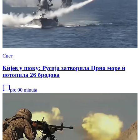
Свет
Кијев у шоку: Русија затворила Црно море и
потопила 26 бродова
pre 00 minuta