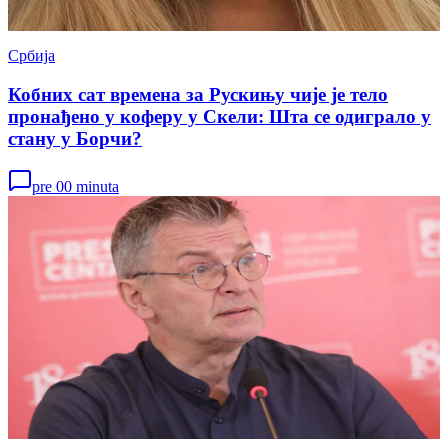
Србија
Кобних сат времена за Рускињу чије је тело
пронађено у коферу у Скели: Шта се одиграло у
стану у Борчи?
pre 00 minuta