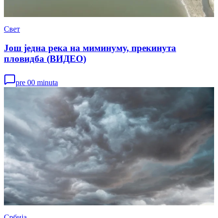
Свет
Још једна река на миминуму, прекинута
пловидба (ВИДЕО)
pre 00 minuta
Србија