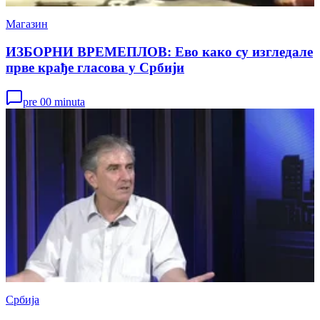
Магазин
ИЗБОРНИ ВРЕМЕПЛОВ: Ево како су изгледале
прве крађе гласова у Србији
pre 00 minuta
Србија