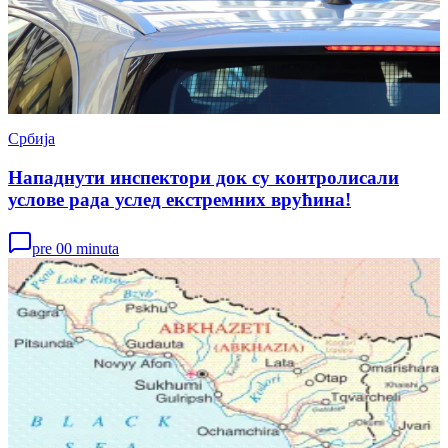
Србија
Нападнути инспектори док су контролисали
услове рада услед екстремних врућина!
pre 00 minuta