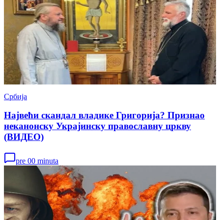
Србија
Највећи скандал владике Григорија? Признао
неканонску Украјинску православну цркву
(ВИДЕО)
pre 00 minuta