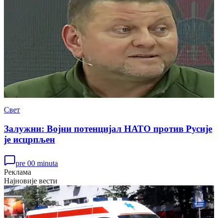
Свет
Залужни: Војни потенцијал НАТО против Русије
је исцрпљен
pre 00 minuta
Реклама
Најновије вести