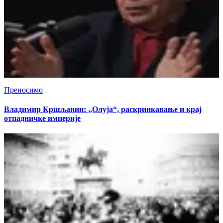
Преносимо
Владимир Кршљанин: „Олуја“, раскринкавање и крај
отпадничке империје