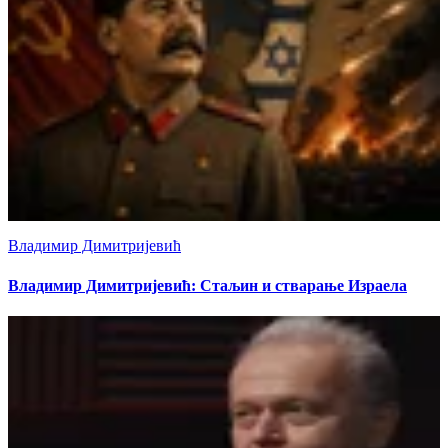
Владимир Димитријевић
Владимир Димитријевић: Стаљин и стварање Израела