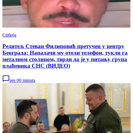
Србија
Редитељ Стеван Филиповић претучен у центру
Београда: Нападачи му отели телефон, тукли га
металном столицом, тврди да је у питању група
плаћеника СНС (ВИДЕО)
pre 00 minuta