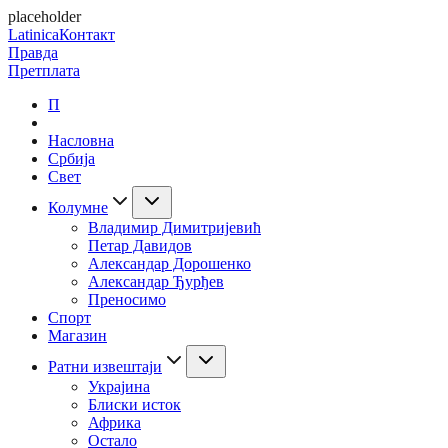
placeholder
Latinica
Контакт
Правда
Претплата
П
Насловна
Србија
Свет
Колумне
Владимир Димитријевић
Петар Давидов
Александар Дорошенко
Александар Ђурђев
Преносимо
Спорт
Магазин
Ратни извештаји
Украјина
Блиски исток
Африка
Остало