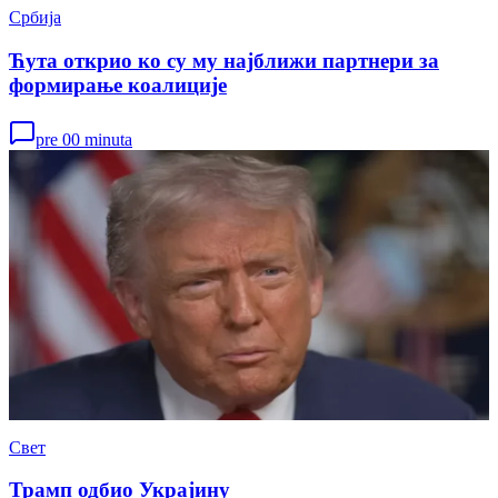
Србија
Ћута открио ко су му најближи партнери за
формирање коалиције
pre 00 minuta
Свет
Трамп одбио Украјину