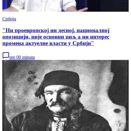
Србија
"Ни проевропској ни десној, националној
опозицији, није основни циљ а ни интерес
промена актуелне власти у Србији"
pre 00 minuta