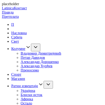
placeholder
Latinica
Контакт
Правда
Претплата
П
Насловна
Србија
Свет
Колумне
Владимир Димитријевић
Петар Давидов
Александар Дорошенко
Александар Ђурђев
Преносимо
Спорт
Магазин
Ратни извештаји
Украјина
Блиски исток
Африка
Остало