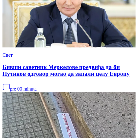
Свет
Бивши саветник Меркелове предвиђа да би
Путинов одговор могао да запали целу Европу
pre 00 minuta