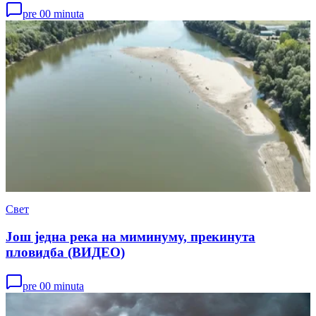
pre 00 minuta
Свет
Још једна река на миминуму, прекинута
пловидба (ВИДЕО)
pre 00 minuta