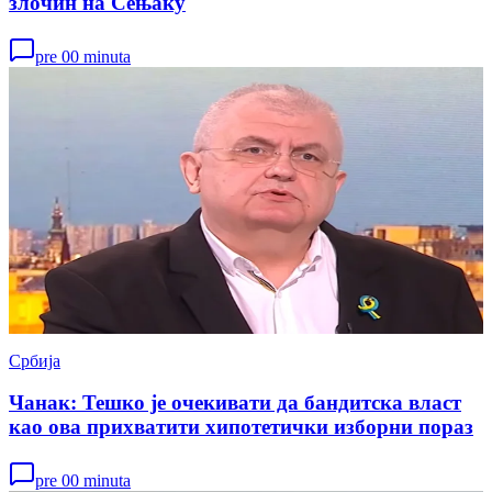
злочин на Сењаку
pre 00 minuta
Србија
Чанак: Тешко је очекивати да бандитска власт
као ова прихватити хипотетички изборни пораз
pre 00 minuta