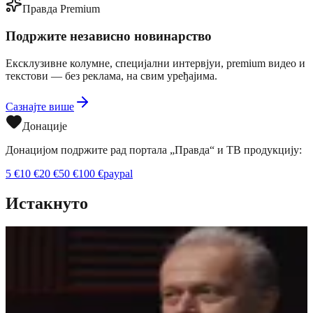
Правда Premium
Подржите независно новинарство
Ексклузивне колумне, специјални интервјуи, premium видео и
текстови — без реклама, на свим уређајима.
Сазнајте више
Донације
Донацијом подржите рад портала „Правда“ и ТВ продукцију:
5
€
10
€
20
€
50
€
100
€
paypal
Истакнуто