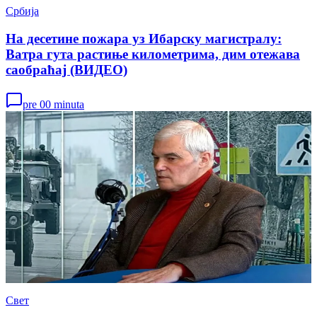
Србија
На десетине пожара уз Ибарску магистралу:
Ватра гута растиње километрима, дим отежава
саобраћај (ВИДЕО)
pre 00 minuta
Свет