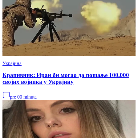
Украјина
Крапивник: Иран би могао да пошаље 100.000
својих војника у Украјину
pre 00 minuta