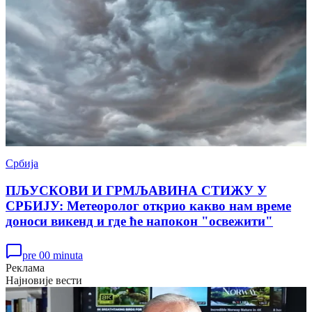
Србија
ПЉУСКОВИ И ГРМЉАВИНА СТИЖУ У
СРБИЈУ: Метеоролог открио какво нам време
доноси викенд и где ће напокон "освежити"
pre 00 minuta
Реклама
Најновије вести