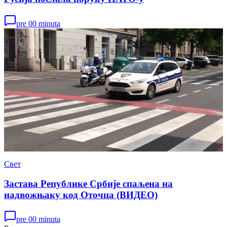
pre 00 minuta
Свет
Застава Републике Србије спаљена на
надвожњаку код Оточца (ВИДЕО)
pre 00 minuta