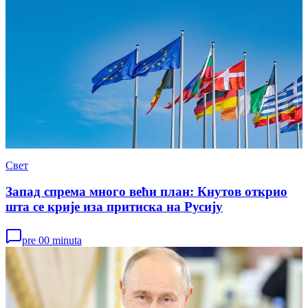
Свет
Запад спрема много већи план: Кнутов открио
шта се крије иза притиска на Русију
pre 00 minuta