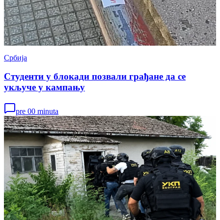
Србија
Студенти у блокади позвали грађане да се
укључе у кампању
pre 00 minuta