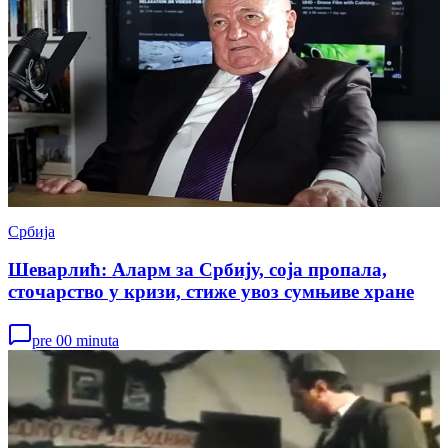
Србија
Шеварлић: Аларм за Србију, соја пропала,
сточарство у кризи, стиже увоз сумњиве хране
pre 00 minuta