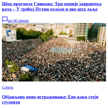
Шок прогноза Сивкова: Три опције завршетка
рата – У трећој Путин одлази и ево шта даље
pre 00 minuta
Србија
Објављено ново истраживање: Ево како стоје
студенти