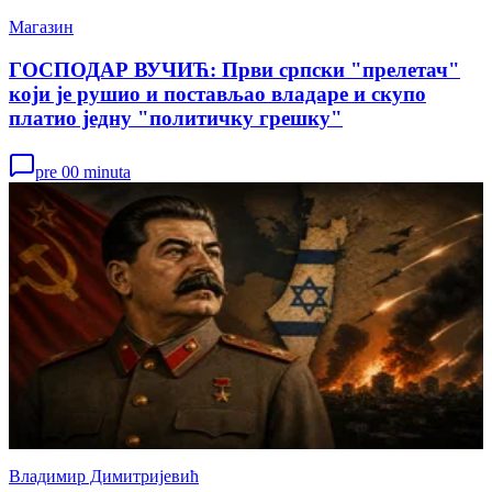
Магазин
ГОСПОДАР ВУЧИЋ: Први српски "прелетач"
који је рушио и постављао владаре и скупо
платио једну "политичку грешку"
pre 00 minuta
Владимир Димитријевић