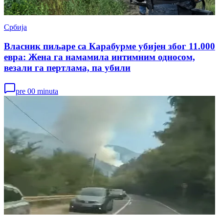
Србија
Власник пиљаре са Карабурме убијен због 11.000
евра: Жена га намамила интимним односом,
везали га пертлама, па убили
pre 00 minuta