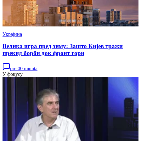
Украјина
Велика игра пред зиму: Зашто Кијев тражи
прекид борби док фронт гори
pre 00 minuta
У фокусу