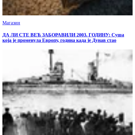
Магазин
ДА ЛИ СТЕ ВЕЋ ЗАБОРАВИЛИ 2003. ГОДИНУ: Суша
која је променула Европу, година када је Дунав стао