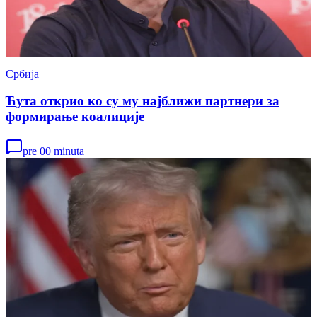
Србија
Ћута открио ко су му најближи партнери за
формирање коалиције
pre 00 minuta