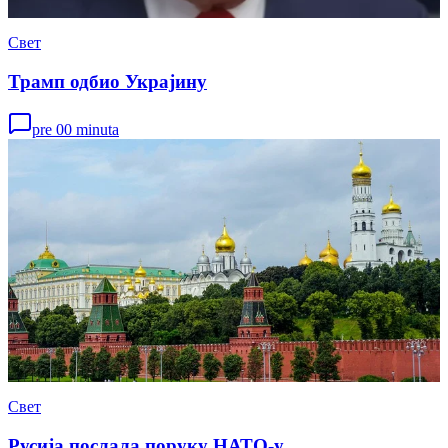
Свет
Трамп одбио Украјину
pre 00 minuta
Свет
Русија послала поруку НАТО-у