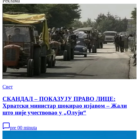
Реклама
Свет
СКАНДАЛ – ПОКАЗУЈУ ПРАВО ЛИЦЕ:
Хрватски министар шокирао изјавом – Жали
што није учествовао у „Олуји“
pre 00 minuta