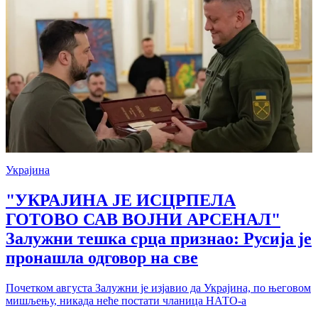
Украјина
"УКРАЈИНА ЈЕ ИСЦРПЕЛА
ГОТОВО САВ ВОЈНИ АРСЕНАЛ"
Залужни тешка срца признао: Русија је
пронашла одговор на све
Почетком августа Залужни је изјавио да Украјина, по његовом
мишљењу, никада неће постати чланица НАТО-а