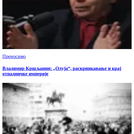
Преносимо
Владимир Кршљанин: „Олуја“, раскринкавање и крај
отпадничке империје