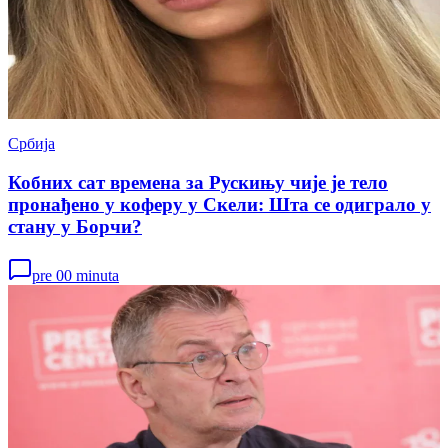
Србија
Кобних сат времена за Рускињу чије је тело
пронађено у коферу у Скели: Шта се одиграло у
стану у Борчи?
pre 00 minuta