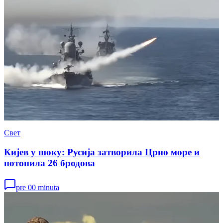
Свет
Кијев у шоку: Русија затворила Црно море и
потопила 26 бродова
pre 00 minuta