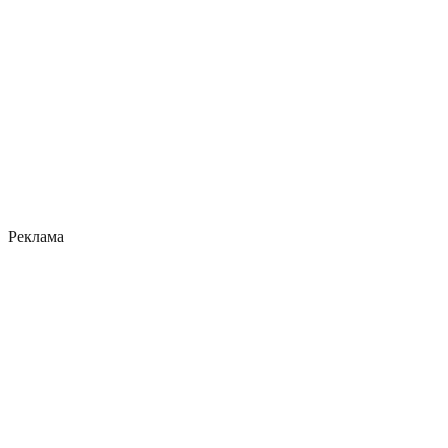
Реклама