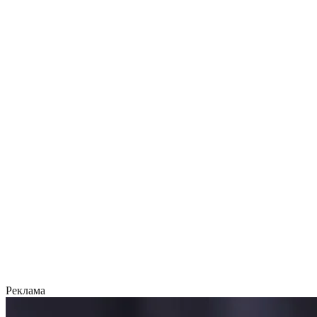
Реклама