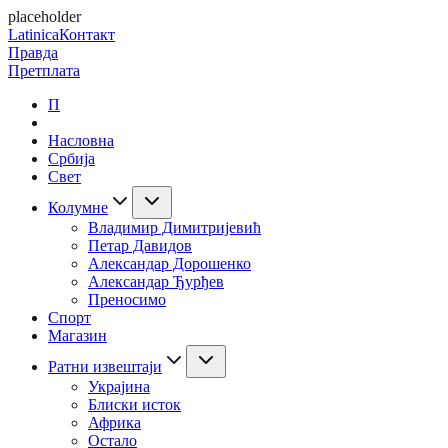
placeholder
Latinica
Контакт
Правда
Претплата
П
Насловна
Србија
Свет
Колумне
Владимир Димитријевић
Петар Давидов
Александар Дорошенко
Александар Ђурђев
Преносимо
Спорт
Магазин
Ратни извештаји
Украјина
Блиски исток
Африка
Остало