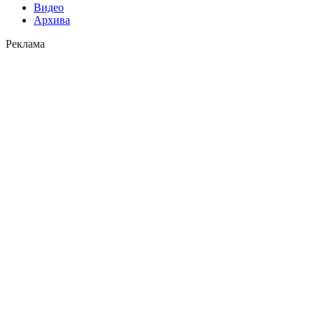
Видео
Архива
Реклама