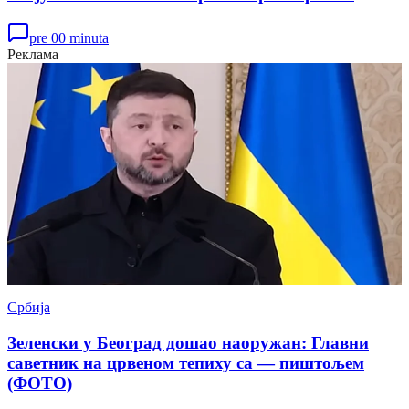
pre 00 minuta
Реклама
Србија
Зеленски у Београд дошао наоружан: Главни
саветник на црвеном тепиху са — пиштољем
(ФОТО)