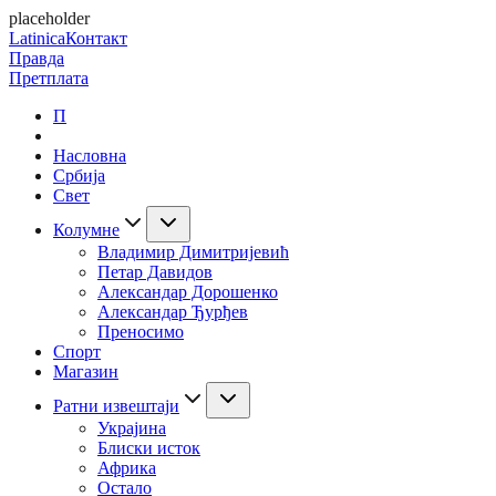
placeholder
Latinica
Контакт
Правда
Претплата
П
Насловна
Србија
Свет
Колумне
Владимир Димитријевић
Петар Давидов
Александар Дорошенко
Александар Ђурђев
Преносимо
Спорт
Магазин
Ратни извештаји
Украјина
Блиски исток
Африка
Остало