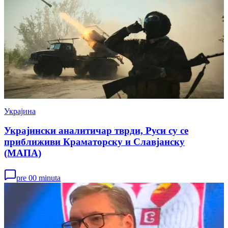
Украјина
Украјински аналитичар тврди, Руси су се
приближиви Краматорску и Славјанску
(МАПА)
pre 00 minuta