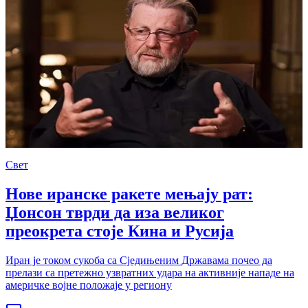
Свет
Нове иранске ракете мењају рат:
Џонсон тврди да иза великог
преокрета стоје Кина и Русија
Иран је током сукоба са Сједињеним Државама почео да
прелази са претежно узвратних удара на активније нападе на
америчке војне положаје у региону