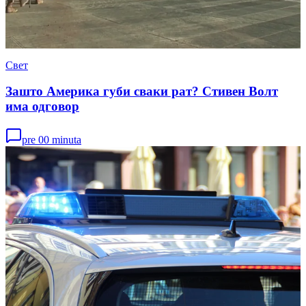
Свет
Зашто Америка губи сваки рат? Стивен Волт
има одговор
pre 00 minuta