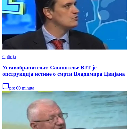
Србија
Уставобранитељи: Саопштење ВЈТ је
опструкција истине о смрти Владимира Цвијана
pre 00 minuta