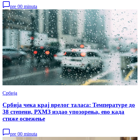
pre 00 minuta
Србија
Србија чека крај врелог таласа: Температуре до
38 степени, РХМЗ издао упозорења, ево када
стиже освежење
pre 00 minuta