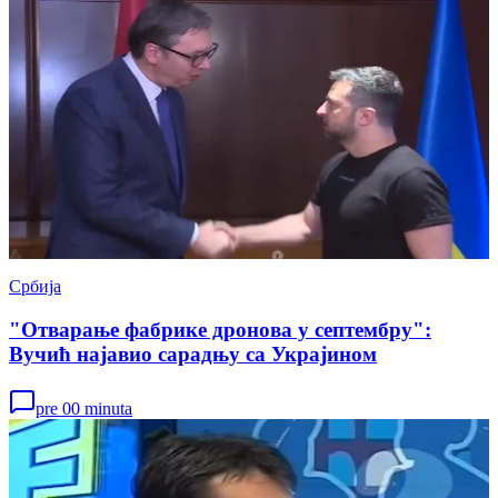
Србија
"Отварање фабрике дронова у септембру":
Вучић најавио сарадњу са Украјином
pre 00 minuta