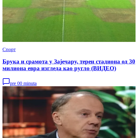
Спорт
Брука и срамота у Зајечару, терен стадиона од 30
милиона евра изгледа као ругло (ВИДЕО)
pre 00 minuta