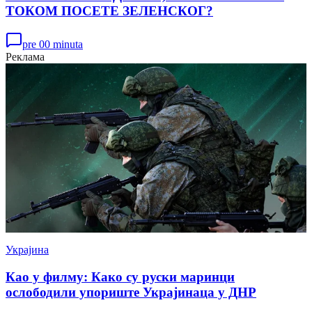
ТОКОМ ПОСЕТЕ ЗЕЛЕНСКОГ?
pre 00 minuta
Реклама
Украјина
Као у филму: Како су руски маринци
ослободили упориште Украјинаца у ДНР