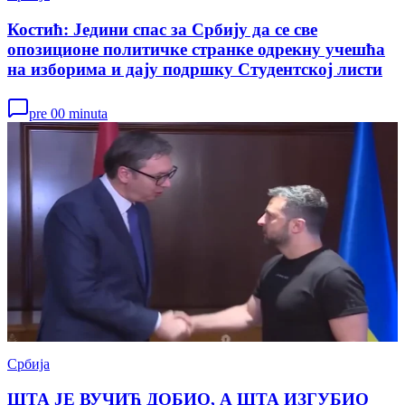
Костић: Једини спас за Србију да се све
опозиционе политичке странке одрекну учешћа
на изборима и дају подршку Студентској листи
pre 00 minuta
Србија
ШТА ЈЕ ВУЧИЋ ДОБИО, А ШТА ИЗГУБИО