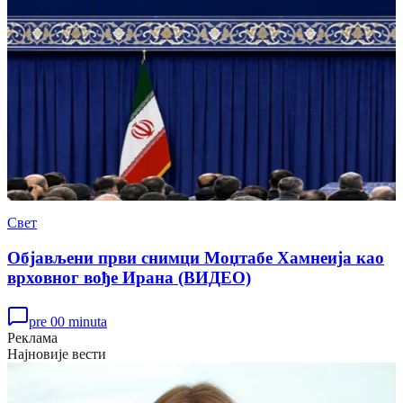
Свет
Објављени први снимци Моџтабе Хамнеија као
врховног вође Ирана (ВИДЕО)
pre 00 minuta
Реклама
Најновије вести