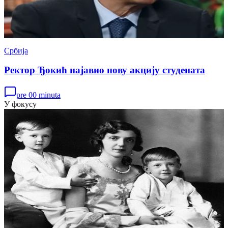
Србија
Ректор Ђокић најавио нову акцију студената
pre 00 minuta
У фокусу