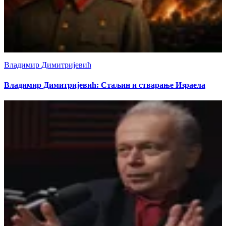
Владимир Димитријевић
Владимир Димитријевић: Стаљин и стварање Израела