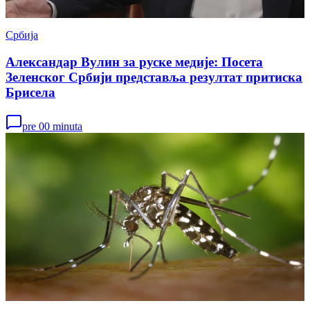
Србија
Александар Вулин за руске медије: Посета
Зеленског Србији представља резултат притиска
Брисела
pre 00 minuta