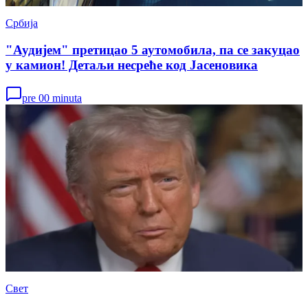
Србија
"Аудијем" претицао 5 аутомобила, па се закуцао
у камион! Детаљи несреће код Јасеновика
pre 00 minuta
Свет