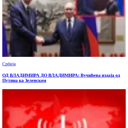
Србија
ОД ВЛАДИМИРА ДО ВЛАДИМИРА: Вучићева издаја од
Путина ка Зеленском