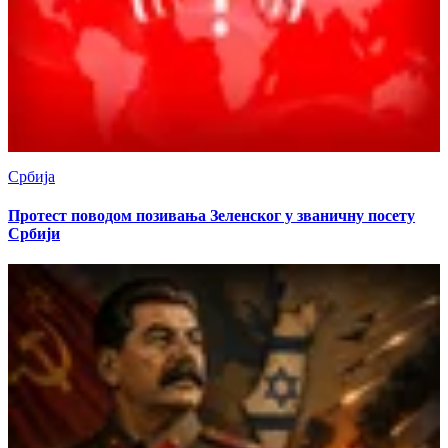
Србија
Протест поводом позивања Зеленског у званичну посету
Србији