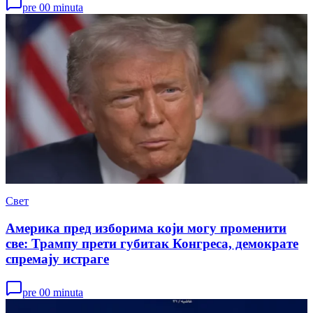
pre 00 minuta
Свет
Америка пред изборима који могу променити
све: Трампу прети губитак Конгреса, демократе
спремају истраге
pre 00 minuta