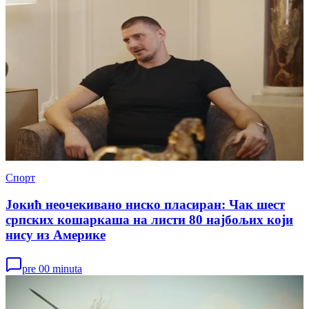
Спорт
Јокић неочекивано ниско пласиран: Чак шест
српских кошаркаша на листи 80 најбољих који
нису из Америке
pre 00 minuta