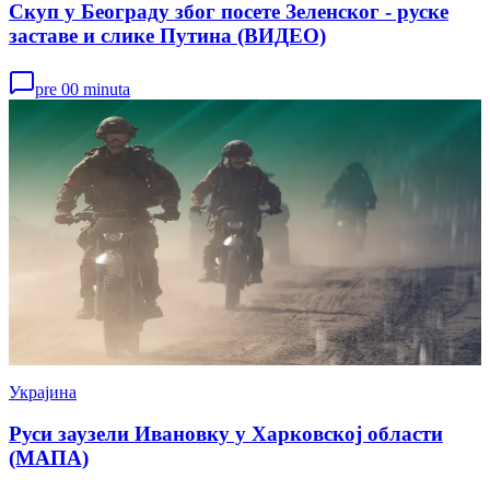
Скуп у Београду због посете Зеленског - руске
заставе и слике Путина (ВИДЕО)
pre 00 minuta
Украјина
Руси заузели Ивановку у Харковској области
(МАПА)