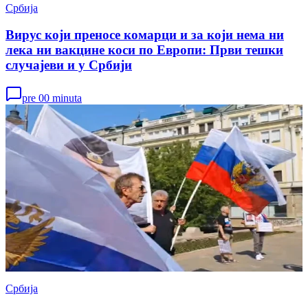
Србија
Вирус који преносе комарци и за који нема ни
лека ни вакцине коси по Европи: Први тешки
случајеви и у Србији
pre 00 minuta
Србија