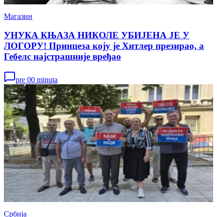
Магазин
УНУКА КЊАЗА НИКОЛЕ УБИЈЕНА ЈЕ У
ЛОГОРУ! Принцеза коју је Хитлер презирао, а
Гебелс најстрашније вређао
pre 00 minuta
Србија