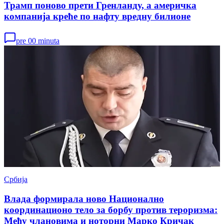
Трамп поново прети Гренланду, а америчка
компанија креће по нафту вредну билионе
pre 00 minuta
Србија
Влада формирала ново Национално
координационо тело за борбу против тероризма:
Међу члановима и ноторни Марко Кричак