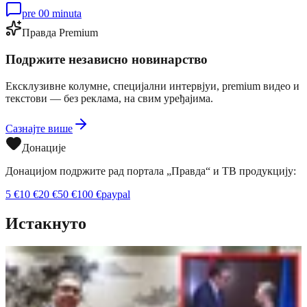
pre 00 minuta
Правда Premium
Подржите независно новинарство
Ексклузивне колумне, специјални интервјуи, premium видео и
текстови — без реклама, на свим уређајима.
Сазнајте више
Донације
Донацијом подржите рад портала „Правда“ и ТВ продукцију:
5
€
10
€
20
€
50
€
100
€
paypal
Истакнуто