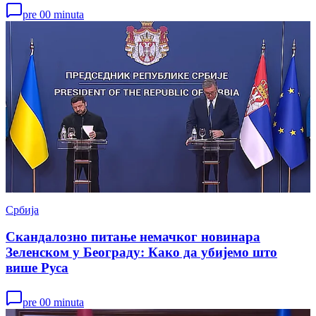
pre 00 minuta
Србија
Скандалозно питање немачког новинара
Зеленском у Београду: Како да убијемо што
више Руса
pre 00 minuta