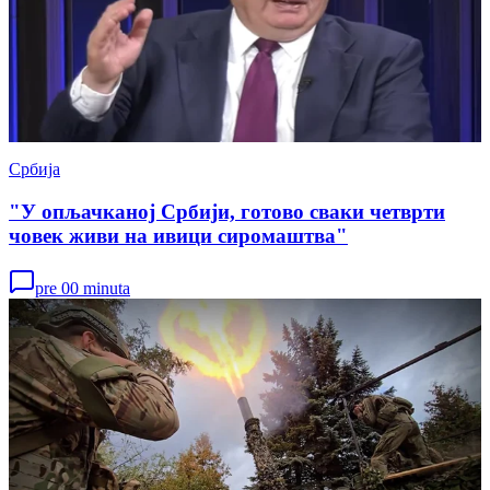
Србија
"У опљачканој Србији, готово сваки четврти
човек живи на ивици сиромаштва"
pre 00 minuta