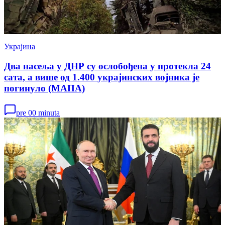
Украјина
Два насеља у ДНР су ослобођена у протекла 24
сата, а више од 1.400 украјинских војника је
погинуло (МАПА)
pre 00 minuta