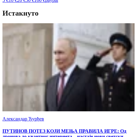
5
€
10
€
20
€
50
€
100
€
paypal
Истакнуто
Александар Ђурђев
ПУТИНОВ ПОТЕЗ КОЈИ МЕЊА ПРАВИЛА ИГРЕ: Од
дронова до квантног интернета – настаје нови светски