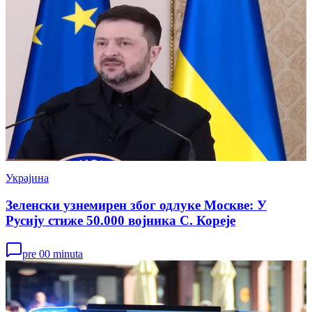
Украјина
Зеленски узнемирен због одлуке Москве: У
Русију стиже 50.000 војника С. Кореје
pre 00 minuta