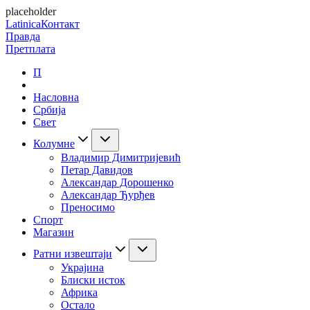
placeholder
Latinica
Контакт
Правда
Претплата
П
Насловна
Србија
Свет
Колумне
Владимир Димитријевић
Петар Давидов
Александар Дорошенко
Александар Ђурђев
Преносимо
Спорт
Магазин
Ратни извештаји
Украјина
Блиски исток
Африка
Остало