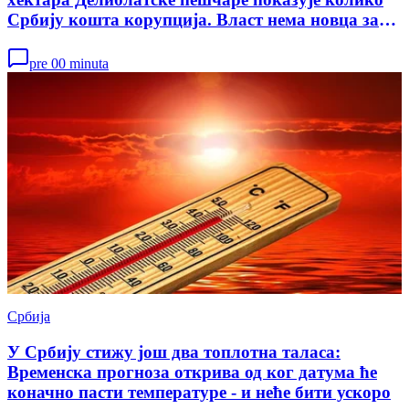
Србију кошта корупција. Власт нема новца за
противпожарну опрему, а за стадионе издваја
милионе евра
pre 00 minuta
Србија
У Србију стижу још два топлотна таласа:
Временска прогноза открива од ког датума ће
коначно пасти температуре - и неће бити ускоро