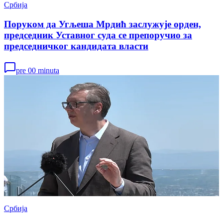
Србија
Поруком да Угљеша Мрдић заслужује орден,
председник Уставног суда се препоручио за
председничког кандидата власти
pre 00 minuta
Србија