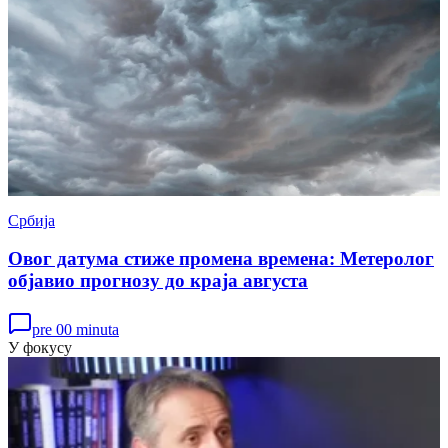
Србија
Овог датума стиже промена времена: Метеролог
објавио прогнозу до краја августа
pre 00 minuta
У фокусу