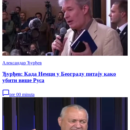
Александар Ђурђев
Ђурђев: Када Немци у Београду питају како
убити више Руса
pre 00 minuta