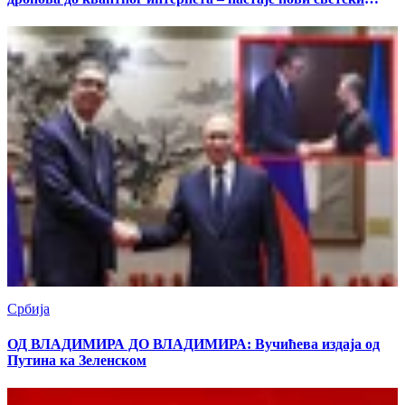
поредак
Србија
ОД ВЛАДИМИРА ДО ВЛАДИМИРА: Вучићева издаја од
Путина ка Зеленском