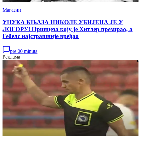
Магазин
УНУКА КЊАЗА НИКОЛЕ УБИЈЕНА ЈЕ У
ЛОГОРУ! Принцеза коју је Хитлер презирао, а
Гебелс најстрашније вређао
pre 00 minuta
Реклама