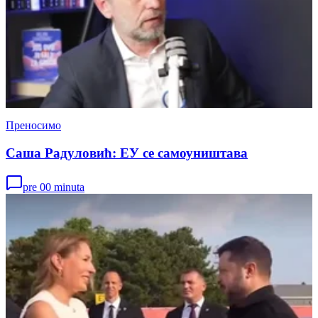
Преносимо
Саша Радуловић: ЕУ се самоуништава
pre 00 minuta