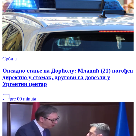
Србија
Опсадно стање на Дорћолу: Младић (21) погођен
директно у стомак, другови га довезли у
Ургентни центар
pre 00 minuta