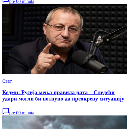
pre 00 minuta
Свет
Кедми: Русија мења правила рата – Следећи
удари могли би потпуно да преокрену ситуацију
pre 00 minuta