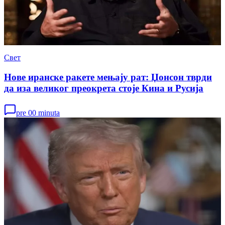
Свет
Нове иранске ракете мењају рат: Џонсон тврди
да иза великог преокрета стоје Кина и Русија
pre 00 minuta