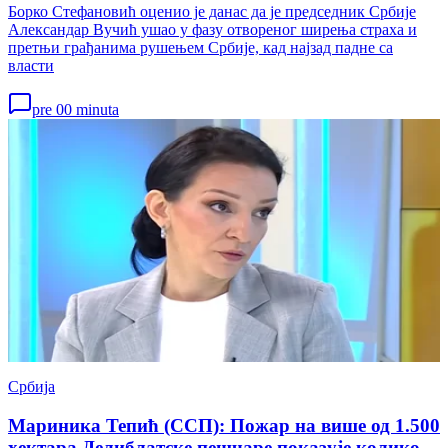
Борко Стефановић оценио је данас да је председник Србије
Александар Вучић ушао у фазу отвореног ширења страха и
претњи грађанима рушењем Србије, кад најзад падне са
власти
pre 00 minuta
Србија
Мариника Тепић (ССП): Пожар на више од 1.500
хектара Делиблатске пешчаре показује колико