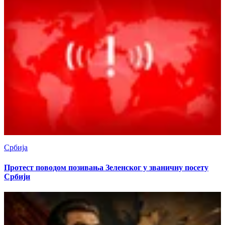
Србија
Протест поводом позивања Зеленског у званичну посету
Србији