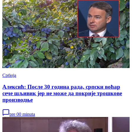
Србија
Алексић: После 30 година рада, српски воћар
сече шљивик јер не може да покрије трошкове
производњe
pre 00 minuta