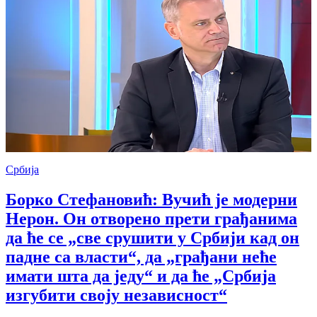
Србија
Борко Стефановић: Вучић је модерни
Нерон. Он отворено прети грађанима
да ће се „све срушити у Србији кад он
падне са власти“, да „грађани неће
имати шта да једу“ и да ће „Србија
изгубити своју независност“