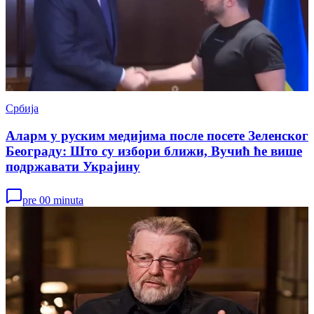
Србија
Аларм у руским медијима после посете Зеленског
Београду: Што су избори ближи, Вучић ће више
подржавати Украјину
pre 00 minuta