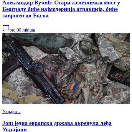
Александар Вучић: Стари железнички мост у
Београду биће најмодернија атракција, биће
завршен до Експа
pre 00 minuta
Украјина
Још једна европска држава окренула леђа
Украјини