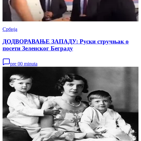
Србија
ДОДВОРАВАЊЕ ЗАПАДУ: Руски стручњак о
посети Зеленског Беграду
pre 00 minuta