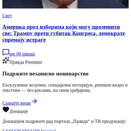
Свет
Америка пред изборима који могу променити
све: Трампу прети губитак Конгреса, демократе
спремају истраге
pre 00 minuta
Правда Premium
Подржите независно новинарство
Ексклузивне колумне, специјални интервјуи, premium видео и
текстови — без реклама, на свим уређајима.
Сазнајте више
Донације
Донацијом подржите рад портала „Правда“ и ТВ продукцију: