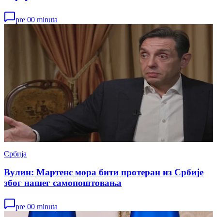
pre 00 minuta
Србија
Вулин: Мартенс мора бити протеран из Србије
због нашег самопоштовања
pre 00 minuta