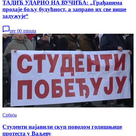
ТАДИЋ УДАРИО НА ВУЧИЋА: „Грађанима
продаје бољу будућност, а заправо их све више
задужује“
pre 00 minuta
Србија
Студенти најавили скуп поводом годишњице
протеста у Ваљеву