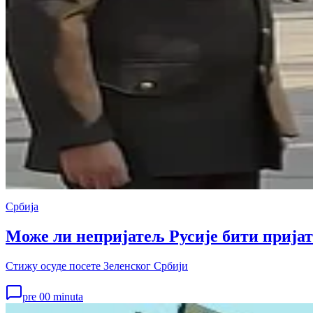
Србија
Може ли непријатељ Русије бити прија
Стижу осуде посете Зеленског Србији
pre 00 minuta