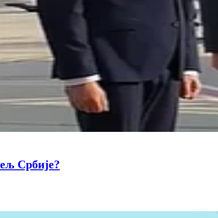
тељ Србије?