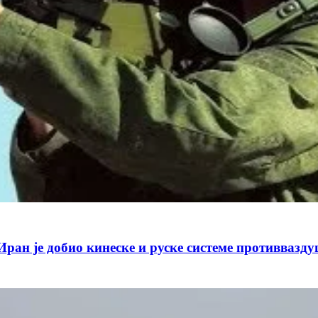
 добио кинеске и руске системе противваздуш