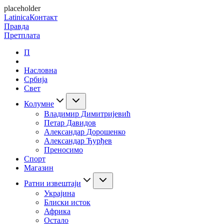
placeholder
Latinica
Контакт
Правда
Претплата
П
Насловна
Србија
Свет
Колумне
Владимир Димитријевић
Петар Давидов
Александар Дорошенко
Александар Ђурђев
Преносимо
Спорт
Магазин
Ратни извештаји
Украјина
Блиски исток
Африка
Остало