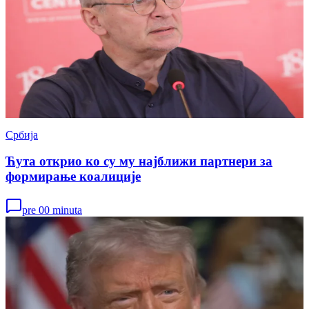
Србија
Ћута открио ко су му најближи партнери за
формирање коалиције
pre 00 minuta