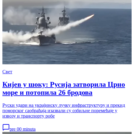
Свет
Кијев у шоку: Русија затворила Црно
море и потопила 26 бродова
Руски удари на украјинску лучку инфраструктуру и прекид
поморског саобраћаја изазвали су озбиљне поремећаје у
извозу и транспорту робе
pre 00 minuta