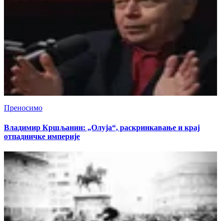
Преносимо
Владимир Кршљанин: „Олуја“, раскринкавање и крај
отпадничке империје