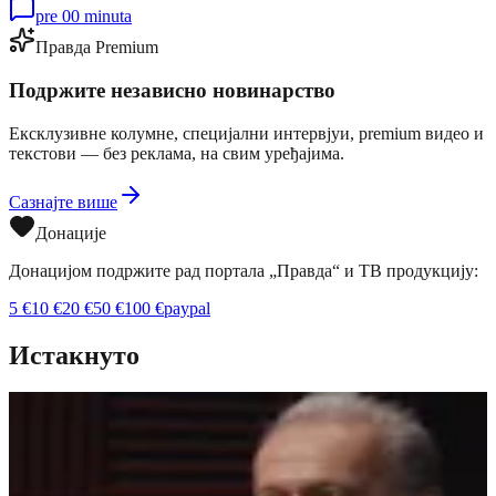
pre 00 minuta
Правда Premium
Подржите независно новинарство
Ексклузивне колумне, специјални интервјуи, premium видео и
текстови — без реклама, на свим уређајима.
Сазнајте више
Донације
Донацијом подржите рад портала „Правда“ и ТВ продукцију:
5
€
10
€
20
€
50
€
100
€
paypal
Истакнуто