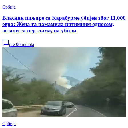
Србија
Власник пиљаре са Карабурме убијен због 11.000
евра: Жена га намамила интимним односом,
везали га пертлама, па убили
pre 00 minuta
Србија