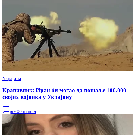
Украјина
Крапивник: Иран би могао да пошаље 100.000
својих војника у Украјину
pre 00 minuta