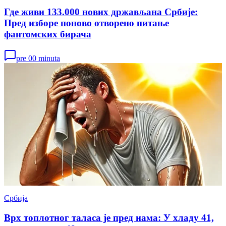
Где живи 133.000 нових држављана Србије:
Пред изборе поново отворено питање
фантомских бирача
pre 00 minuta
Србија
Врх топлотног таласа је пред нама: У хладу 41,