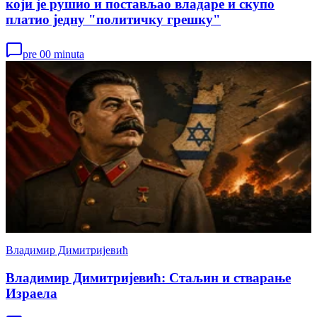
који је рушио и постављао владаре и скупо
платио једну "политичку грешку"
pre 00 minuta
Владимир Димитријевић
Владимир Димитријевић: Стаљин и стварање
Израела