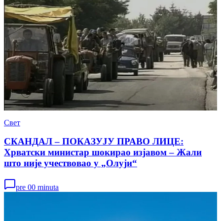
Свет
СКАНДАЛ – ПОКАЗУЈУ ПРАВО ЛИЦЕ:
Хрватски министар шокирао изјавом – Жали
што није учествовао у „Олуји“
pre 00 minuta