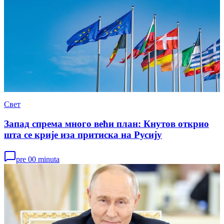
Свет
Запад спрема много већи план: Кнутов открио
шта се крије иза притиска на Русију
pre 00 minuta