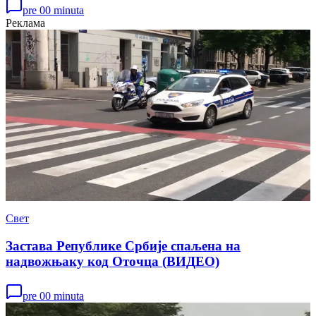
pre 00 minuta
Реклама
Свет
Застава Републике Србије спаљена на
надвожњаку код Оточца (ВИДЕО)
pre 00 minuta