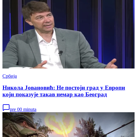
Србија
Никола Јовановић: Не постоји град у Европи
који показује такав немар као Београд
pre 00 minuta