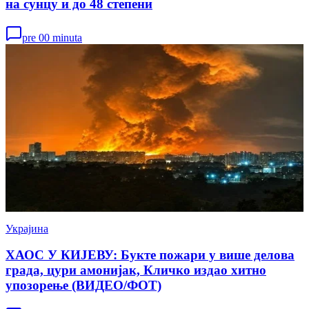
на сунцу и до 48 степени
pre 00 minuta
Украјина
ХАОС У КИЈЕВУ: Букте пожари у више делова
града, цури амонијак, Кличко издао хитно
упозорење (ВИДЕО/ФОТ)