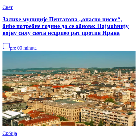
Свет
Залихе муниције Пентагона „опасно ниске“,
биће потребне године да се обнове: Најмоћнију
војну силу света исцрпео рат против Ирана
pre 00 minuta
Србија