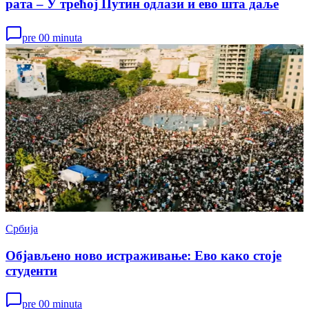
рата – У трећој Путин одлази и ево шта даље
pre 00 minuta
Србија
Објављено ново истраживање: Ево како стоје
студенти
pre 00 minuta