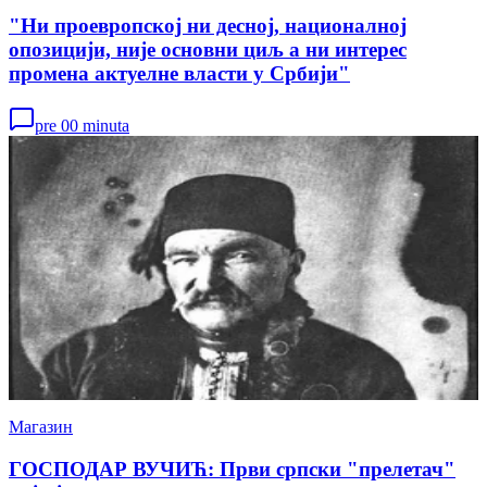
"Ни проевропској ни десној, националној
опозицији, није основни циљ а ни интерес
промена актуелне власти у Србији"
pre 00 minuta
Магазин
ГОСПОДАР ВУЧИЋ: Први српски "прелетач"