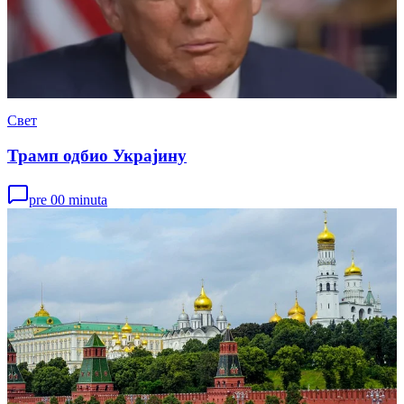
Свет
Трамп одбио Украјину
pre 00 minuta