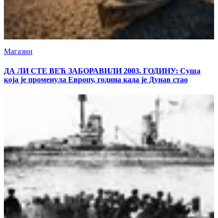
Магазин
ДА ЛИ СТЕ ВЕЋ ЗАБОРАВИЛИ 2003. ГОДИНУ: Суша
која је променула Европу, година када је Дунав стао