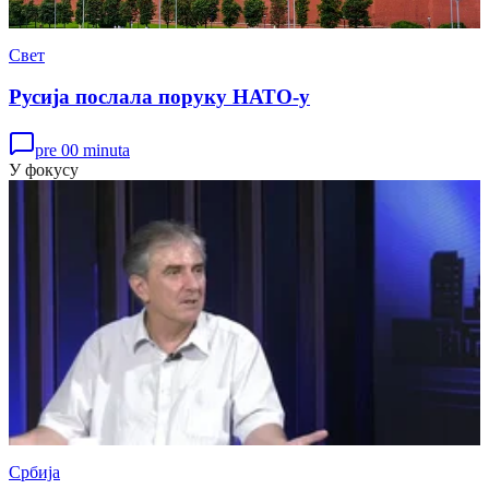
Свет
Русија послала поруку НАТО-у
pre 00 minuta
У фокусу
Србија