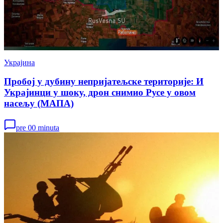
Украјина
Пробој у дубину непријатељске територије: И
Украјинци у шоку, дрон снимио Русе у овом
насељу (МАПА)
pre 00 minuta