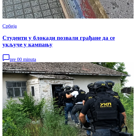
Србија
Студенти у блокади позвали грађане да се
укључе у кампању
pre 00 minuta