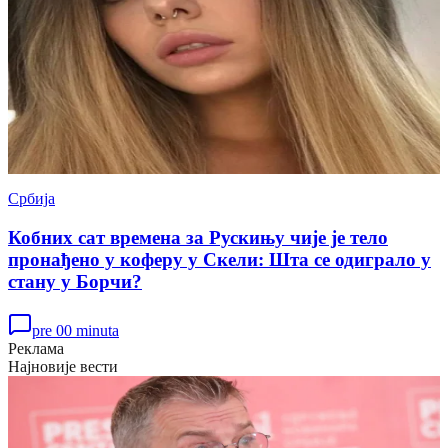
Србија
Кобних сат времена за Рускињу чије је тело
пронађено у коферу у Скели: Шта се одиграло у
стану у Борчи?
pre 00 minuta
Реклама
Најновије вести