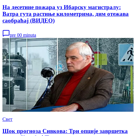
На десетине пожара уз Ибарску магистралу:
Ватра гута растиње километрима, дим отежава
саобраћај (ВИДЕО)
pre 00 minuta
Свет
Шок прогноза Сивкова: Три опције завршетка