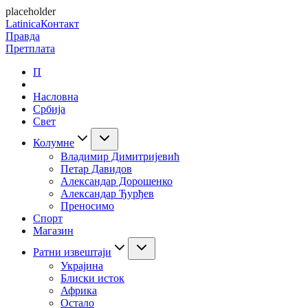
placeholder
Latinica
Контакт
Правда
Претплата
П
Насловна
Србија
Свет
Колумне
Владимир Димитријевић
Петар Давидов
Александар Дорошенко
Александар Ђурђев
Преносимо
Спорт
Магазин
Ратни извештаји
Украјина
Блиски исток
Африка
Остало