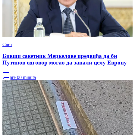
Свет
Бивши саветник Меркелове предвиђа да би
Путинов одговор могао да запали целу Европу
pre 00 minuta