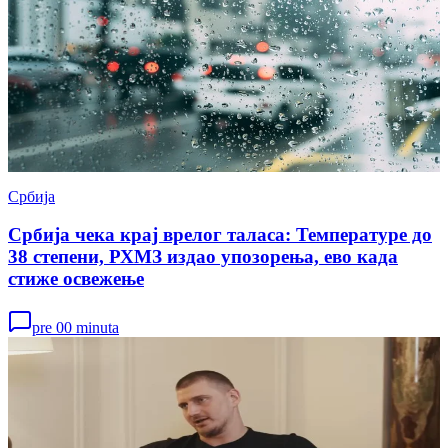
Србија
Србија чека крај врелог таласа: Температуре до
38 степени, РХМЗ издао упозорења, ево када
стиже освежење
pre 00 minuta