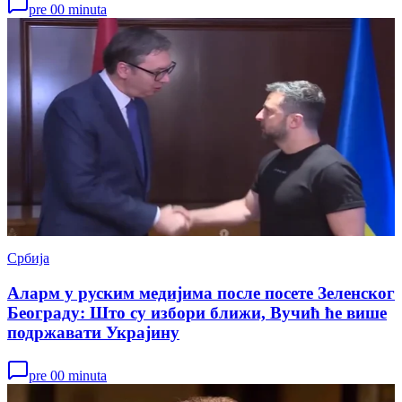
pre 00 minuta
Србија
Аларм у руским медијима после посете Зеленског
Београду: Што су избори ближи, Вучић ће више
подржавати Украјину
pre 00 minuta