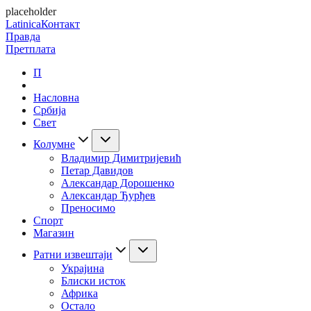
placeholder
Latinica
Контакт
Правда
Претплата
П
Насловна
Србија
Свет
Колумне
Владимир Димитријевић
Петар Давидов
Александар Дорошенко
Александар Ђурђев
Преносимо
Спорт
Магазин
Ратни извештаји
Украјина
Блиски исток
Африка
Остало