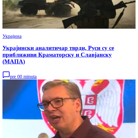
Украјина
Украјински аналитичар тврди, Руси су се
приближиви Краматорску и Славјанску
(МАПА)
pre 00 minuta