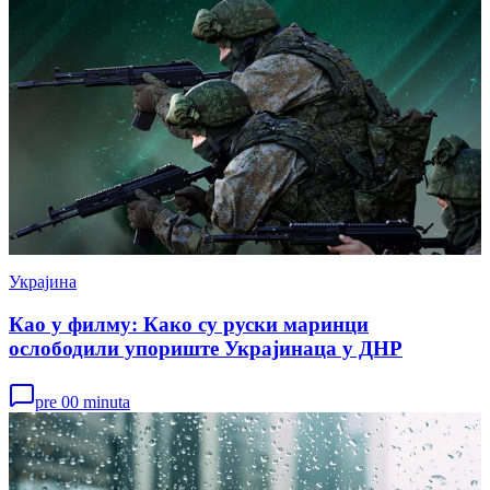
Украјина
Као у филму: Како су руски маринци
ослободили упориште Украјинаца у ДНР
pre 00 minuta