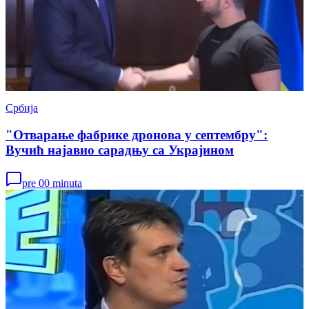
Србија
"Отварање фабрике дронова у септембру":
Вучић најавио сарадњу са Украјином
pre 00 minuta