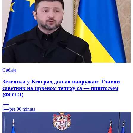
Србија
Зеленски у Београд дошао наоружан: Главни
саветник на црвеном тепиху са — пиштољем
(ФОТО)
pre 00 minuta