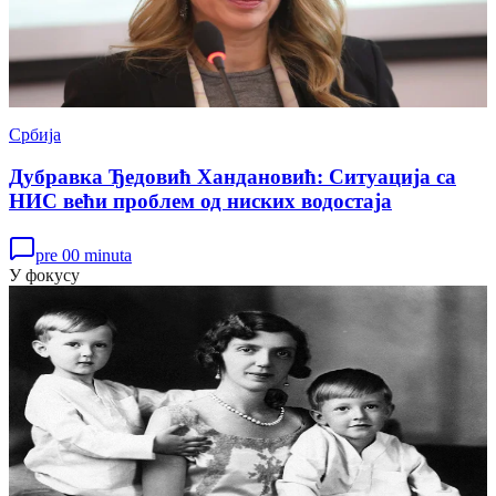
Србија
Дубравка Ђедовић Хандановић: Ситуација са
НИС већи проблем од ниских водостаја
pre 00 minuta
У фокусу