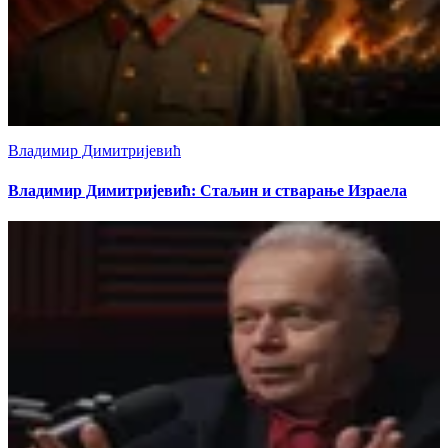
Владимир Димитријевић
Владимир Димитријевић: Стаљин и стварање Израела