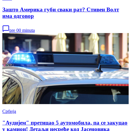
Зашто Америка губи сваки рат? Стивен Волт
има одговор
pre 00 minuta
Србија
"Аудијем" претицао 5 аутомобила, па се закуцао
у камион! Детаљи несреће код Јасеновика