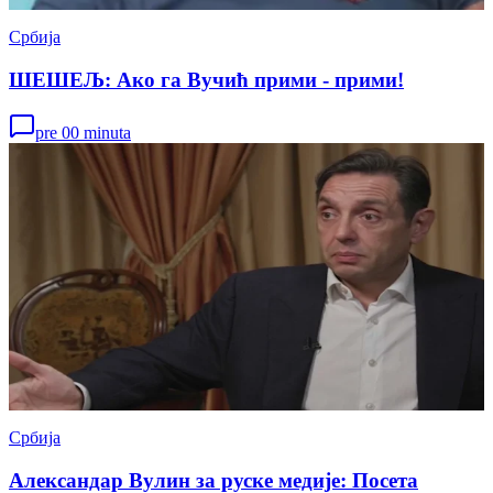
Србија
ШЕШЕЉ: Ако га Вучић прими - прими!
pre 00 minuta
Србија
Александар Вулин за руске медије: Посета