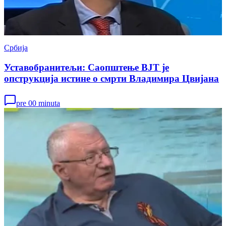
Србија
Уставобранитељи: Саопштење ВЈТ је
опструкција истине о смрти Владимира Цвијана
pre 00 minuta