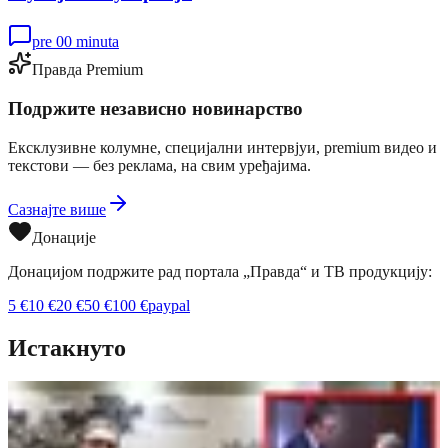
pre 00 minuta
Правда Premium
Подржите независно новинарство
Ексклузивне колумне, специјални интервјуи, premium видео и
текстови — без реклама, на свим уређајима.
Сазнајте више
Донације
Донацијом подржите рад портала „Правда“ и ТВ продукцију:
5
€
10
€
20
€
50
€
100
€
paypal
Истакнуто