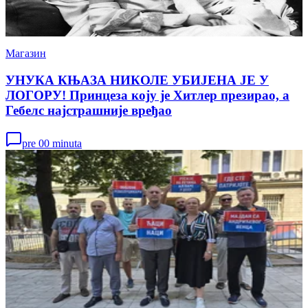
Магазин
УНУКА КЊАЗА НИКОЛЕ УБИЈЕНА ЈЕ У
ЛОГОРУ! Принцеза коју је Хитлер презирао, а
Гебелс најстрашније вређао
pre 00 minuta