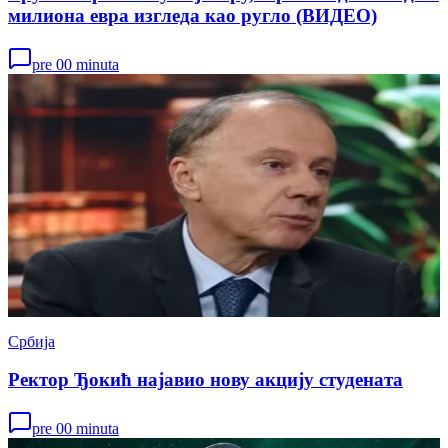
милиона евра изгледа као ругло (ВИДЕО)
pre 00 minuta
Србија
Ректор Ђокић најавио нову акцију студената
pre 00 minuta