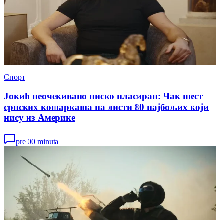
Спорт
Јокић неочекивано ниско пласиран: Чак шест
српских кошаркаша на листи 80 најбољих који
нису из Америке
pre 00 minuta