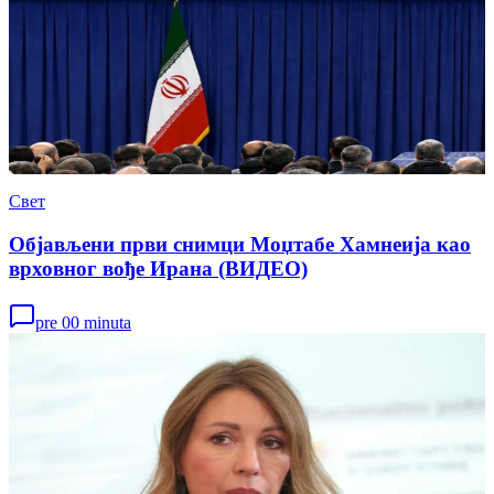
Свет
Објављени први снимци Моџтабе Хамнеија као
врховног вође Ирана (ВИДЕО)
pre 00 minuta