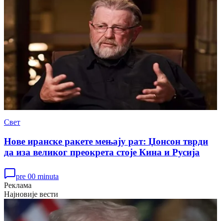
Свет
Нове иранске ракете мењају рат: Џонсон тврди
да иза великог преокрета стоје Кина и Русија
pre 00 minuta
Реклама
Најновије вести