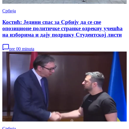
Србија
Костић: Једини спас за Србију да се све
опозиционе политичке странке одрекну учешћа
на изборима и дају подршку Студентској листи
pre 00 minuta
Србија