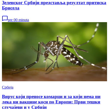
Зеленског Србији представља резултат притиска
Брисела
pre 00 minuta
Србија
Вирус који преносе комарци и за који нема ни
лека ни вакцине коси по Европи: Први тешки
случајеви и у Србији