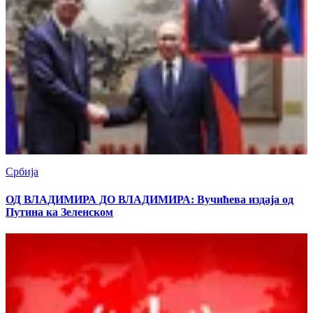
Србија
ОД ВЛАДИМИРА ДО ВЛАДИМИРА: Вучићева издаја од
Путина ка Зеленском