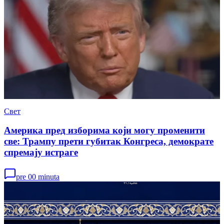
Свет
Америка пред изборима који могу променити
све: Трампу прети губитак Конгреса, демократе
спремају истраге
pre 00 minuta