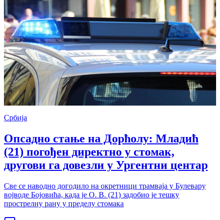
Србија
Опсадно стање на Дорћолу: Младић
(21) погођен директно у стомак,
другови га довезли у Ургентни центар
Све се наводно догодило на окретници трамваја у Булевару
војводе Бојовића, када је О. В. (21) задобио је тешку
прострелну рану у пределу стомака