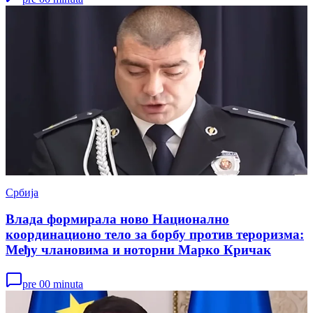
Србија
Влада формирала ново Национално
координационо тело за борбу против тероризма:
Међу члановима и ноторни Марко Кричак
pre 00 minuta