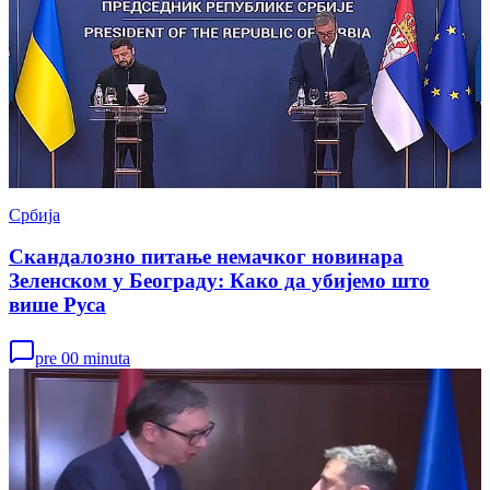
Србија
Скандалозно питање немачког новинара
Зеленском у Београду: Како да убијемо што
више Руса
pre 00 minuta