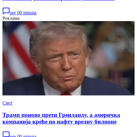
pre 00 minuta
Реклама
Свет
Трамп поново прети Гренланду, а америчка
компанија креће по нафту вредну билионе
pre 00 minuta