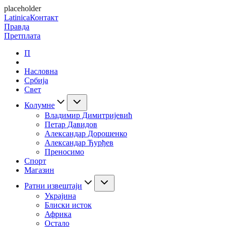
placeholder
Latinica
Контакт
Правда
Претплата
П
Насловна
Србија
Свет
Колумне
Владимир Димитријевић
Петар Давидов
Александар Дорошенко
Александар Ђурђев
Преносимо
Спорт
Магазин
Ратни извештаји
Украјина
Блиски исток
Африка
Остало