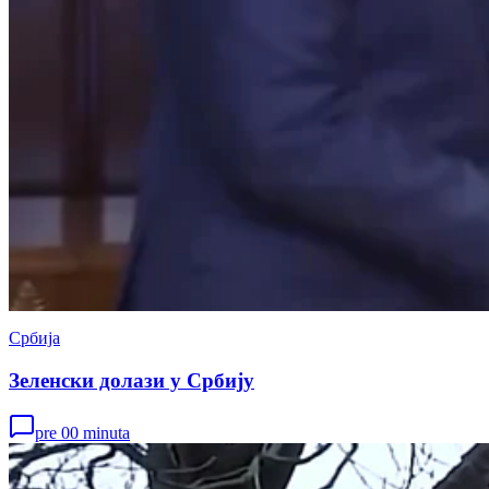
Србија
Зеленски долази у Србију
pre 00 minuta