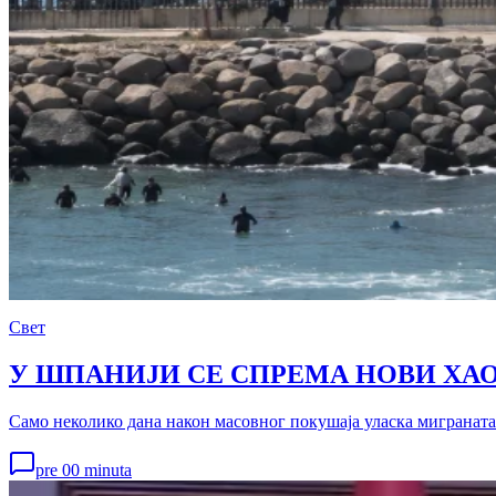
Свет
У ШПАНИЈИ СЕ СПРЕМА НОВИ ХАОС 
Само неколико дана након масовног покушаја уласка миграната 
pre 00 minuta