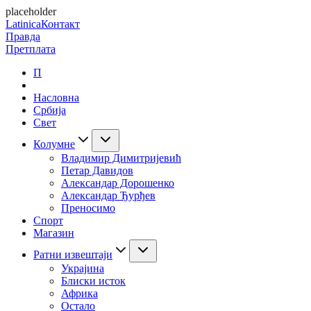
placeholder
Latinica
Контакт
Правда
Претплата
П
Насловна
Србија
Свет
Колумне
Владимир Димитријевић
Петар Давидов
Александар Дорошенко
Александар Ђурђев
Преносимо
Спорт
Магазин
Ратни извештаји
Украјина
Блиски исток
Африка
Остало