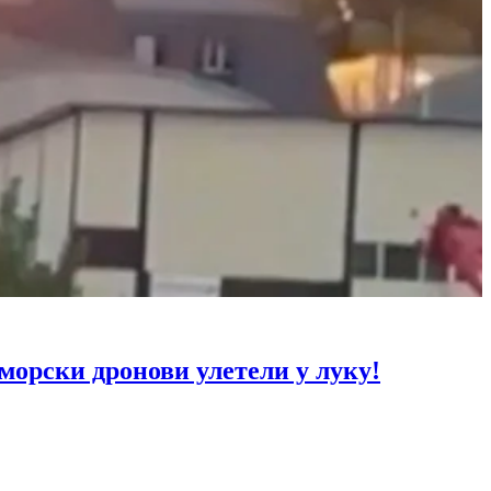
рски дронови улетели у луку!