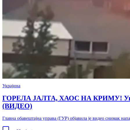
Украјина
ГОРЕЛА ЈАЛТА, ХАОС НА КРИМУ! Украј
(ВИДЕО)
Главна обавештајна управа (ГУР) објавила је видео снимак нап