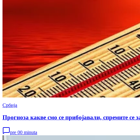
Србија
Прогноза какве смо се прибојавали, спремите се з
pre 00 minuta