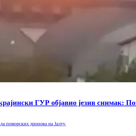
ински ГУР објавио језив снимак: Помо
ада поморских дронова на Јалту.