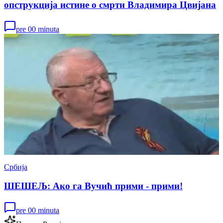
опструкција истине о смрти Владимира Цвијана
pre 00 minuta
Србија
ШЕШЕЉ: Ако га Вучић прими - прими!
pre 00 minuta