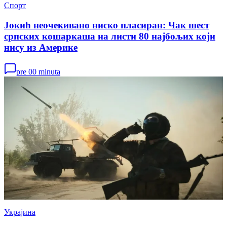
Спорт
Јокић неочекивано ниско пласиран: Чак шест
српских кошаркаша на листи 80 најбољих који
нису из Америке
pre 00 minuta
Украјина