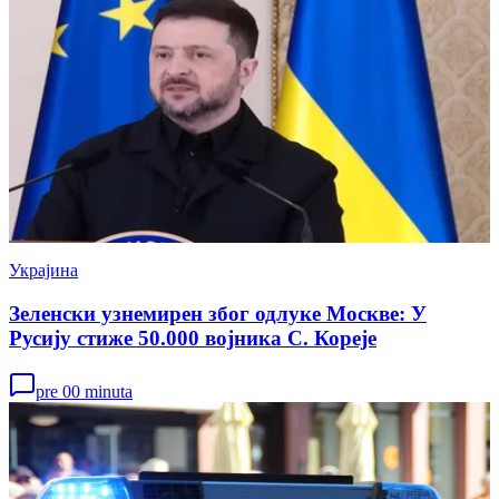
Украјина
Зеленски узнемирен због одлуке Москве: У
Русију стиже 50.000 војника С. Кореје
pre 00 minuta