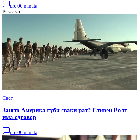
pre 00 minuta
Реклама
Свет
Зашто Америка губи сваки рат? Стивен Волт
има одговор
pre 00 minuta