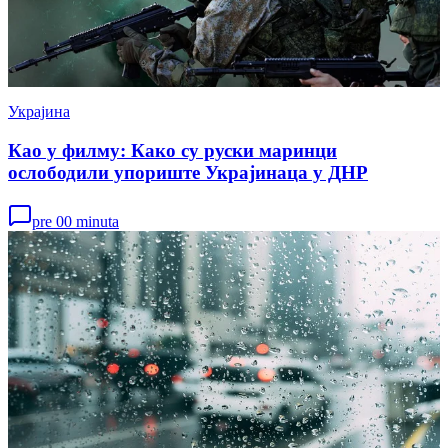
Украјина
Као у филму: Како су руски маринци
ослободили упориште Украјинаца у ДНР
pre 00 minuta