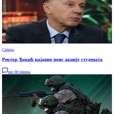
Србија
Ректор Ђокић најавио нову акцију студената
pre 00 minuta