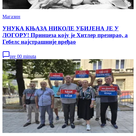
Магазин
УНУКА КЊАЗА НИКОЛЕ УБИЈЕНА ЈЕ У
ЛОГОРУ! Принцеза коју је Хитлер презирао, а
Гебелс најстрашније вређао
pre 00 minuta