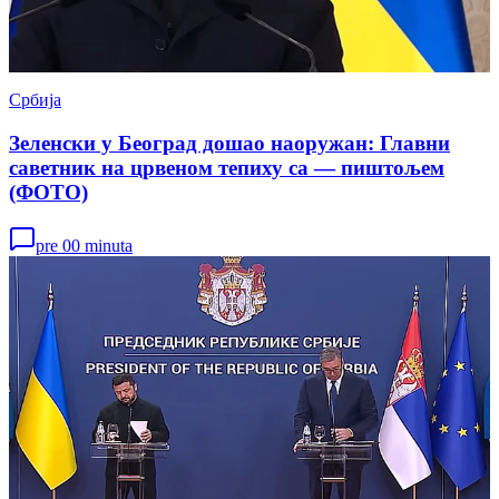
Србија
Зеленски у Београд дошао наоружан: Главни
саветник на црвеном тепиху са — пиштољем
(ФОТО)
pre 00 minuta