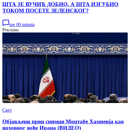
ШТА ЈЕ ВУЧИЋ ДОБИО, А ШТА ИЗГУБИО
ТОКОМ ПОСЕТЕ ЗЕЛЕНСКОГ?
pre 00 minuta
Реклама
Свет
Објављени први снимци Моџтабе Хамнеија као
врховног вође Ирана (ВИДЕО)