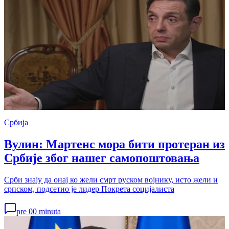
Србија
Вулин: Мартенс мора бити протеран из
Србије због нашег самопоштовања
Срби знају да онај ко жели смрт руском војнику, исто жели и
српском, подсетио је лидер Покрета социјалиста
pre 00 minuta