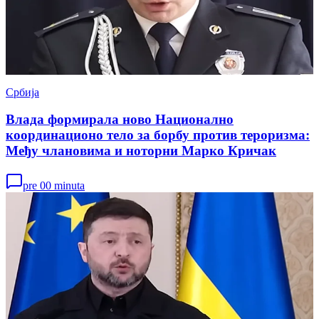
Србија
Влада формирала ново Национално
координационо тело за борбу против тероризма:
Међу члановима и ноторни Марко Кричак
pre 00 minuta