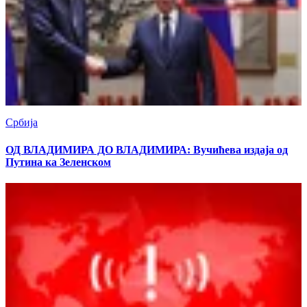
Србија
ОД ВЛАДИМИРА ДО ВЛАДИМИРА: Вучићева издаја од
Путина ка Зеленском