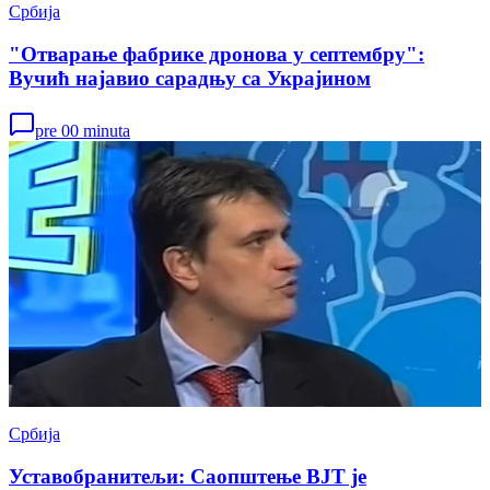
Србија
"Отварање фабрике дронова у септембру":
Вучић најавио сарадњу са Украјином
pre 00 minuta
Србија
Уставобранитељи: Саопштење ВЈТ је