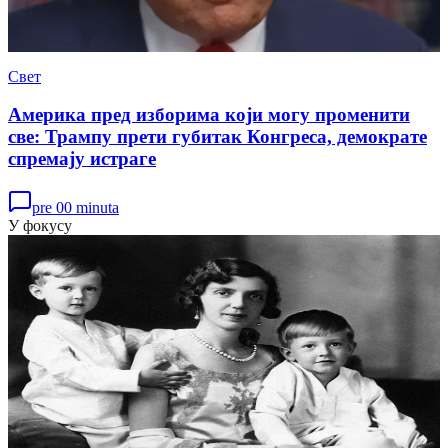
Свет
Америка пред изборима који могу променити
све: Трампу прети губитак Конгреса, демократе
спремају истраге
pre 00 minuta
У фокусу