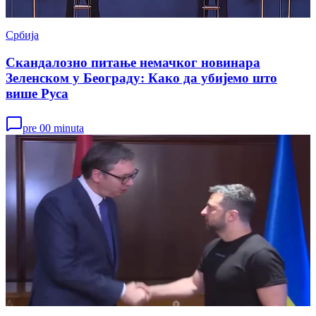
Србија
Скандалозно питање немачког новинара
Зеленском у Београду: Како да убијемо што
више Руса
pre 00 minuta