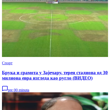
Спорт
Брука и срамота у Зајечару, терен стадиона од 30
милиона евра изгледа као ругло (ВИДЕО)
pre 00 minuta