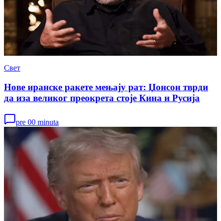
Свет
Нове иранске ракете мењају рат: Џонсон тврди
да иза великог преокрета стоје Кина и Русија
pre 00 minuta