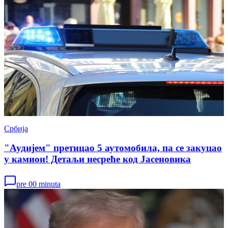
Србија
"Аудијем" претицао 5 аутомобила, па се закуцао
у камион! Детаљи несреће код Јасеновика
pre 00 minuta