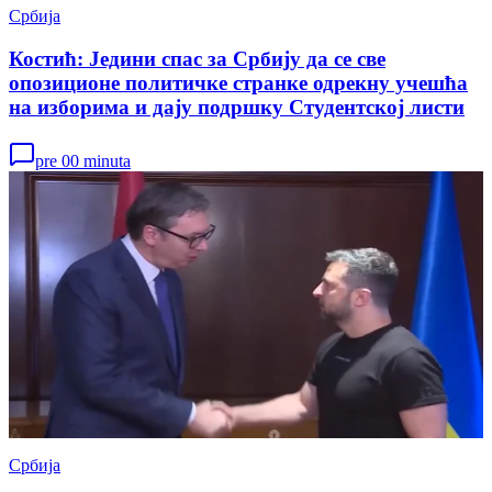
Србија
Костић: Једини спас за Србију да се све
опозиционе политичке странке одрекну учешћа
на изборима и дају подршку Студентској листи
pre 00 minuta
Србија