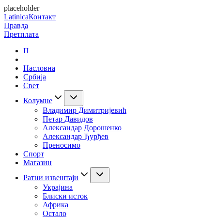
placeholder
Latinica
Контакт
Правда
Претплата
П
Насловна
Србија
Свет
Колумне
Владимир Димитријевић
Петар Давидов
Александар Дорошенко
Александар Ђурђев
Преносимо
Спорт
Магазин
Ратни извештаји
Украјина
Блиски исток
Африка
Остало