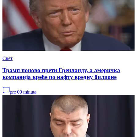
Свет
Трамп поново прети Гренланду, а америчка
компанија креће по нафту вредну билионе
pre 00 minuta