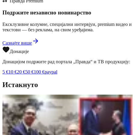
Правда Premium
Подржите независно новинарство
Ексклузивне колумне, специјални интервјуи, premium видео и
текстови — без реклама, на свим уређајима.
Сазнајте више
Донације
Донацијом подржите рад портала „Правда“ и ТВ продукцију:
5
€
10
€
20
€
50
€
100
€
paypal
Истакнуто