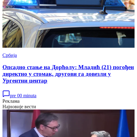
Србија
Опсадно стање на Дорћолу: Младић (21) погођен
директно у стомак, другови га довезли у
Ургентни центар
pre 00 minuta
Реклама
Најновије вести