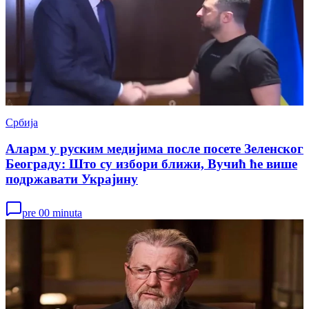
Србија
Аларм у руским медијима после посете Зеленског
Београду: Што су избори ближи, Вучић ће више
подржавати Украјину
pre 00 minuta