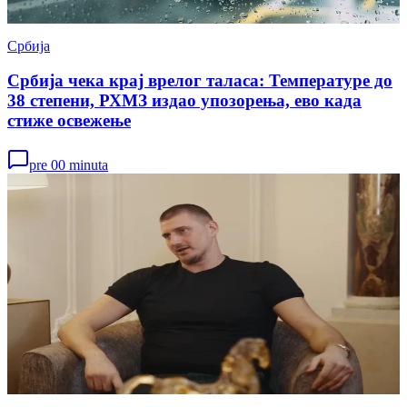
Србија
Србија чека крај врелог таласа: Температуре до
38 степени, РХМЗ издао упозорења, ево када
стиже освежење
pre 00 minuta