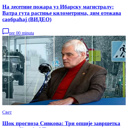
На десетине пожара уз Ибарску магистралу:
Ватра гута растиње километрима, дим отежава
саобраћај (ВИДЕО)
pre 00 minuta
Свет
Шок прогноза Сивкова: Три опције завршетка