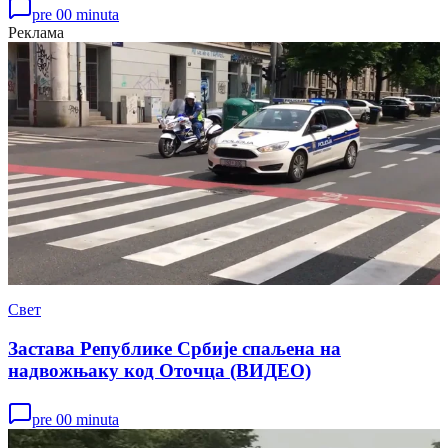
pre 00 minuta
Реклама
Свет
Застава Републике Србије спаљена на
надвожњаку код Оточца (ВИДЕО)
pre 00 minuta