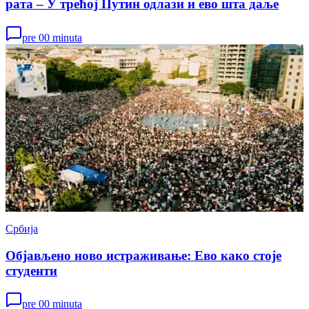
рата – У трећој Путин одлази и ево шта даље
pre 00 minuta
Србија
Објављено ново истраживање: Ево како стоје
студенти
pre 00 minuta