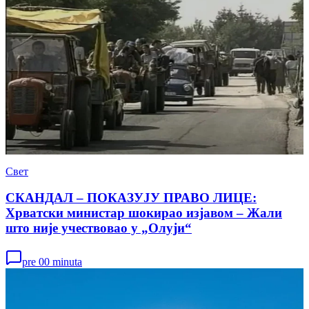
Свет
СКАНДАЛ – ПОКАЗУЈУ ПРАВО ЛИЦЕ:
Хрватски министар шокирао изјавом – Жали
што није учествовао у „Олуји“
pre 00 minuta