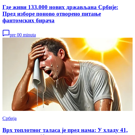
Где живи 133.000 нових држављана Србије:
Пред изборе поново отворено питање
фантомских бирача
pre 00 minuta
Србија
Врх топлотног таласа је пред нама: У хладу 41,