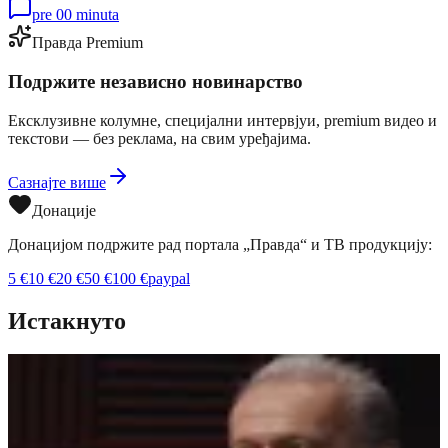
pre 00 minuta
Правда Premium
Подржите независно новинарство
Ексклузивне колумне, специјални интервјуи, premium видео и
текстови — без реклама, на свим уређајима.
Сазнајте више
Донације
Донацијом подржите рад портала „Правда“ и ТВ продукцију:
5
€
10
€
20
€
50
€
100
€
paypal
Истакнуто