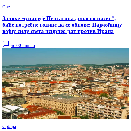
Свет
Залихе муниције Пентагона „опасно ниске“,
биће потребне године да се обнове: Најмоћнију
војну силу света исцрпео рат против Ирана
pre 00 minuta
Србија