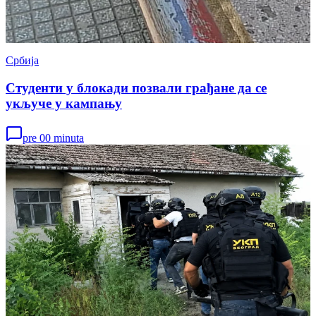
Србија
Студенти у блокади позвали грађане да се
укључе у кампању
pre 00 minuta