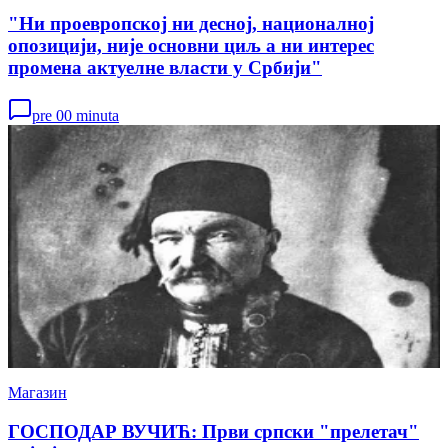
"Ни проевропској ни десној, националној
опозицији, није основни циљ а ни интерес
промена актуелне власти у Србији"
pre 00 minuta
Магазин
ГОСПОДАР ВУЧИЋ: Први српски "прелетач"