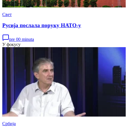
Свет
Русија послала поруку НАТО-у
pre 00 minuta
У фокусу
Србија