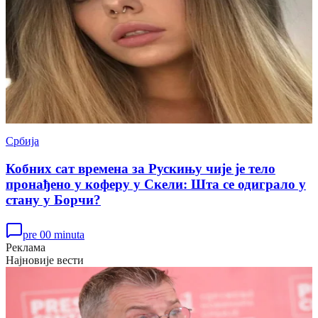
Србија
Кобних сат времена за Рускињу чије је тело
пронађено у коферу у Скели: Шта се одиграло у
стану у Борчи?
pre 00 minuta
Реклама
Најновије вести