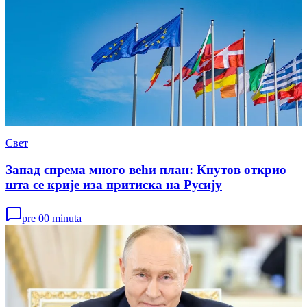
Свет
Запад спрема много већи план: Кнутов открио
шта се крије иза притиска на Русију
pre 00 minuta