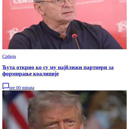
Србија
Ћута открио ко су му најближи партнери за
формирање коалиције
pre 00 minuta