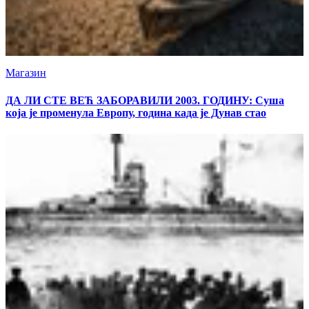
Магазин
ДА ЛИ СТЕ ВЕЋ ЗАБОРАВИЛИ 2003. ГОДИНУ: Суша
која је променула Европу, година када је Дунав стао