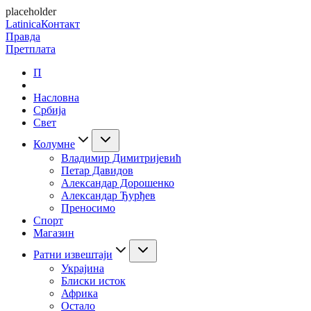
placeholder
Latinica
Контакт
Правда
Претплата
П
Насловна
Србија
Свет
Колумне
Владимир Димитријевић
Петар Давидов
Александар Дорошенко
Александар Ђурђев
Преносимо
Спорт
Магазин
Ратни извештаји
Украјина
Блиски исток
Африка
Остало