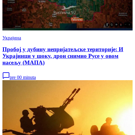
Украјина
Пробој у дубину непријатељске територије: И
Украјинци у шоку, дрон снимио Русе у овом
насељу (МАПА)
pre 00 minuta