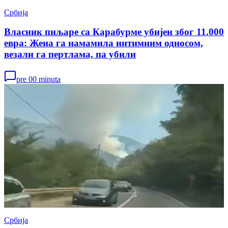
Србија
Власник пиљаре са Карабурме убијен због 11.000
евра: Жена га намамила интимним односом,
везали га пертлама, па убили
pre 00 minuta
Србија