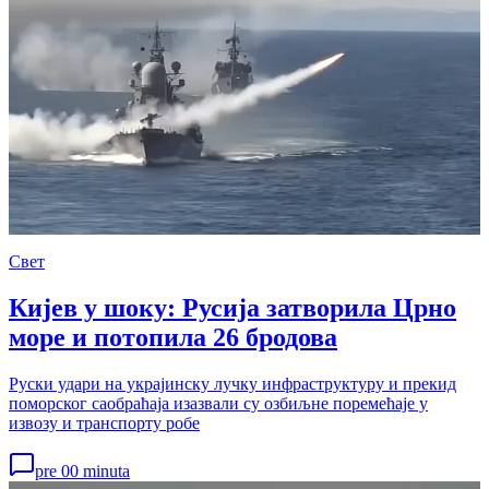
Свет
Кијев у шоку: Русија затворила Црно
море и потопила 26 бродова
Руски удари на украјинску лучку инфраструктуру и прекид
поморског саобраћаја изазвали су озбиљне поремећаје у
извозу и транспорту робе
pre 00 minuta