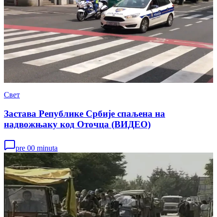
Свет
Застава Републике Србије спаљена на
надвожњаку код Оточца (ВИДЕО)
pre 00 minuta