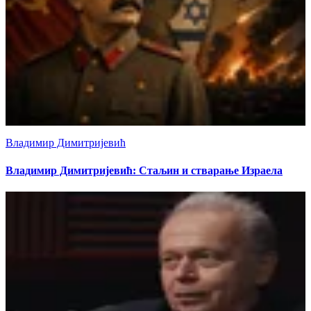
Владимир Димитријевић
Владимир Димитријевић: Стаљин и стварање Израела