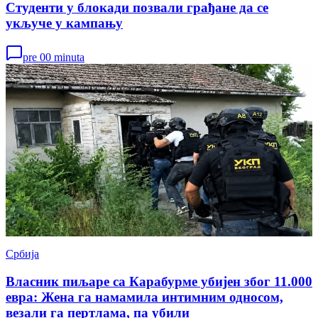
Студенти у блокади позвали грађане да се
укључе у кампању
pre 00 minuta
Србија
Власник пиљаре са Карабурме убијен због 11.000
евра: Жена га намамила интимним односом,
везали га пертлама, па убили