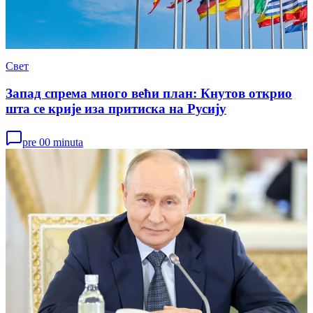
Свет
Запад спрема много већи план: Кнутов открио
шта се крије иза притиска на Русију
pre 00 minuta