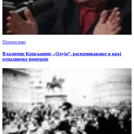
Преносимо
Владимир Кршљанин: „Олуја“, раскринкавање и крај
отпадничке империје