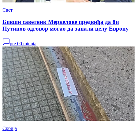
Свет
Бивши саветник Меркелове предвиђа да би
Путинов одговор могао да запали целу Европу
pre 00 minuta
Србија