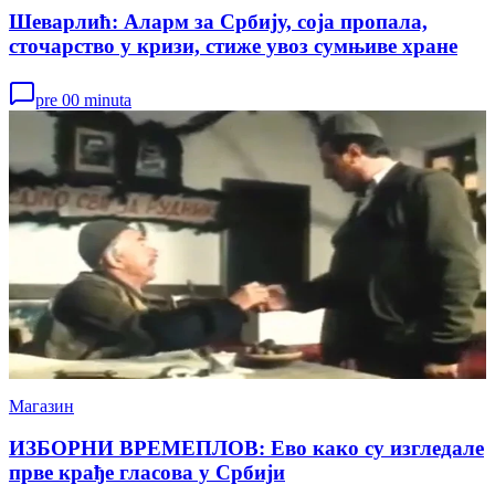
Шеварлић: Аларм за Србију, соја пропала,
сточарство у кризи, стиже увоз сумњиве хране
pre 00 minuta
Магазин
ИЗБОРНИ ВРЕМЕПЛОВ: Ево како су изгледале
прве крађе гласова у Србији