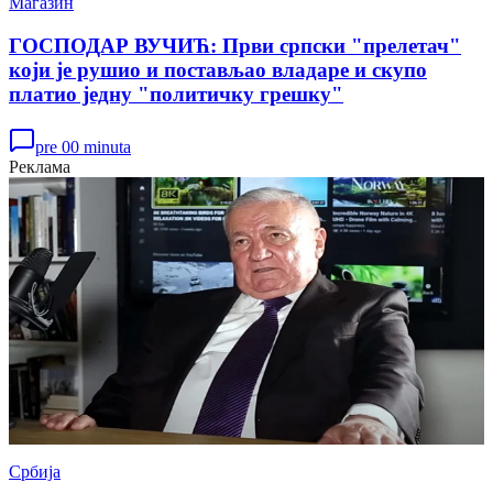
Магазин
ГОСПОДАР ВУЧИЋ: Први српски "прелетач"
који је рушио и постављао владаре и скупо
платио једну "политичку грешку"
pre 00 minuta
Реклама
Србија