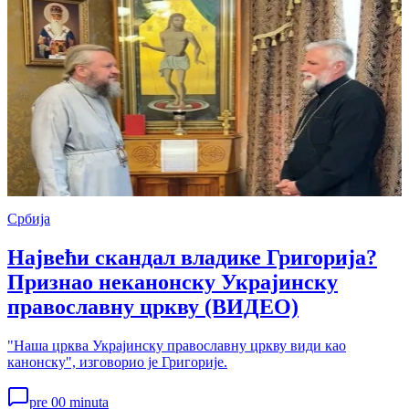
Србија
Највећи скандал владике Григорија?
Признао неканонску Украјинску
православну цркву (ВИДЕО)
"Наша црква Украјинску православну цркву види као
канонску", изговорио је Григорије.
pre 00 minuta