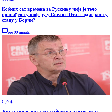
Кобних сат времена за Рускињу чије је тело
пронађено у коферу у Скели: Шта се одиграло у
стану у Борчи?
pre 00 minuta
Србија
Ћута открио ко су му најближи партнери за