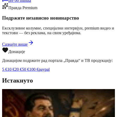
pre 00 minuta
Правда Premium
Подржите независно новинарство
Ексклузивне колумне, специјални интервјуи, premium видео и
текстови — без реклама, на свим уређајима.
Сазнајте више
Донације
Донацијом подржите рад портала „Правда“ и ТВ продукцију:
5
€
10
€
20
€
50
€
100
€
paypal
Истакнуто