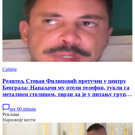
Србија
Редитељ Стеван Филиповић претучен у центру
Београда: Нападачи му отели телефон, тукли га
металном столицом, тврди да је у питању група
плаћеника СНС (ВИДЕО)
pre 00 minuta
Реклама
Најновије вести