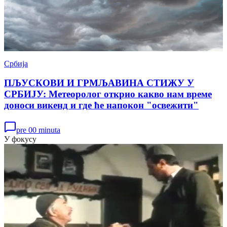
Србија
ПЉУСКОВИ И ГРМЉАВИНА СТИЖУ У
СРБИЈУ: Метеоролог открио какво нам време
доноси викенд и где ће напокон "освежити"
pre 00 minuta
У фокусу