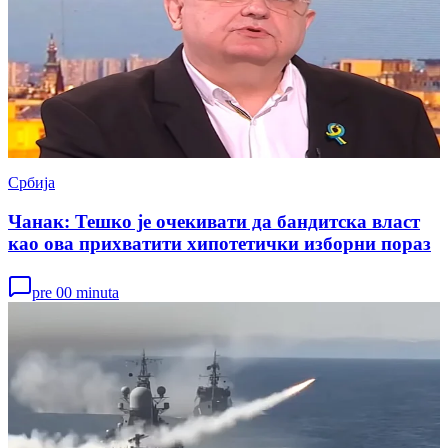
Србија
Чанак: Тешко је очекивати да бандитска власт
као ова прихватити хипотетички изборни пораз
pre 00 minuta