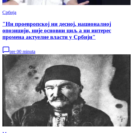
Србија
"Ни проевропској ни десној, националној
опозицији, није основни циљ а ни интерес
промена актуелне власти у Србији"
pre 00 minuta