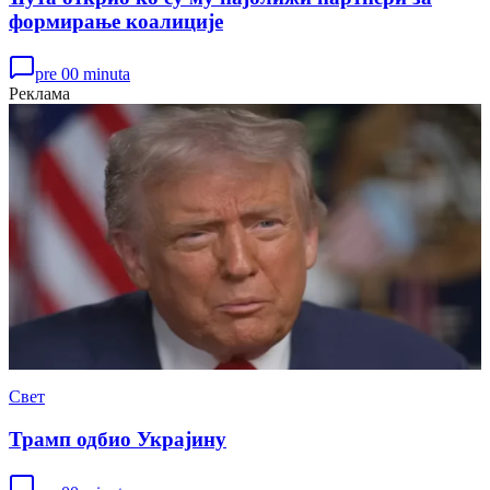
формирање коалиције
pre 00 minuta
Реклама
Свет
Трамп одбио Украјину