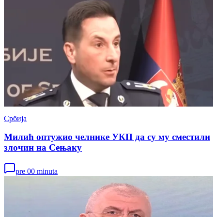
Србија
Милић оптужио челнике УКП да су му сместили
злочин на Сењаку
pre 00 minuta