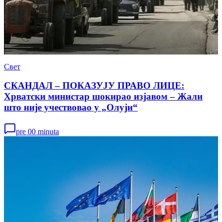
Свет
СКАНДАЛ – ПОКАЗУЈУ ПРАВО ЛИЦЕ:
Хрватски министар шокирао изјавом – Жали
што није учествовао у „Олуји“
pre 00 minuta