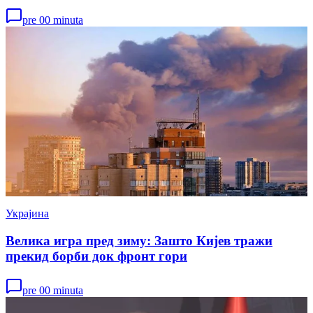
pre 00 minuta
Украјина
Велика игра пред зиму: Зашто Кијев тражи
прекид борби док фронт гори
pre 00 minuta