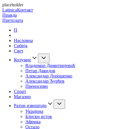
placeholder
Latinica
Контакт
Правда
Претплата
П
Насловна
Србија
Свет
Колумне
Владимир Димитријевић
Петар Давидов
Александар Дорошенко
Александар Ђурђев
Преносимо
Спорт
Магазин
Ратни извештаји
Украјина
Блиски исток
Африка
Остало