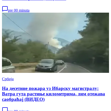
pre 00 minuta
Србија
На десетине пожара уз Ибарску магистралу:
Ватра гута растиње километрима, дим отежава
саобраћај (ВИДЕО)