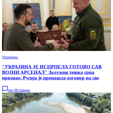
Украјина
"УКРАЈИНА ЈЕ ИСЦРПЕЛА ГОТОВО САВ
ВОЈНИ АРСЕНАЛ" Залужни тешка срца
признао: Русија је пронашла одговор на све
pre 00 minuta