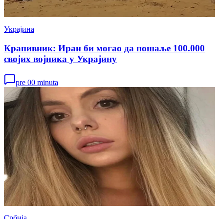
Украјина
Крапивник: Иран би могао да пошаље 100.000
својих војника у Украјину
pre 00 minuta
Србија