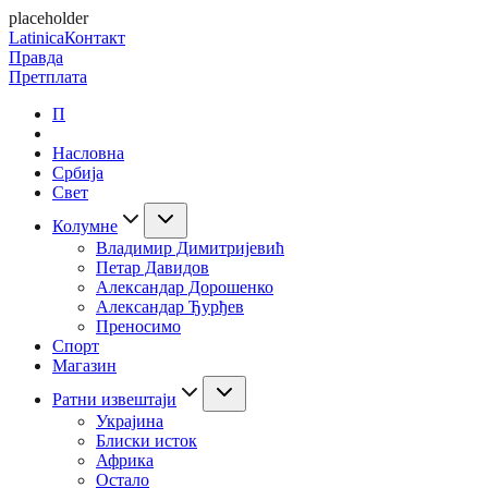
placeholder
Latinica
Контакт
Правда
Претплата
П
Насловна
Србија
Свет
Колумне
Владимир Димитријевић
Петар Давидов
Александар Дорошенко
Александар Ђурђев
Преносимо
Спорт
Магазин
Ратни извештаји
Украјина
Блиски исток
Африка
Остало