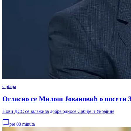
Србија
Огласио се Милош Јовановић о посети 
Нови ДСС се залаже за добре односе Србије и Украјине
pre 00 minuta