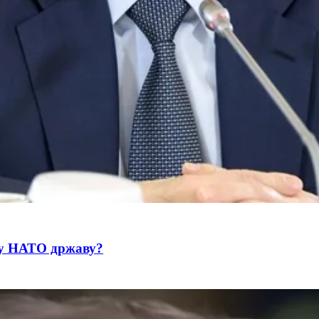
 у НАТО државу?