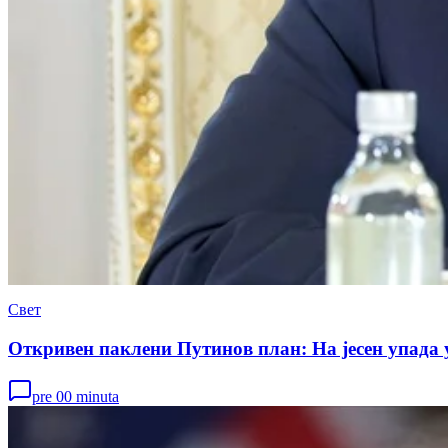
Свет
Откривен паклени Путинов план: На јесен упада
pre 00 minuta