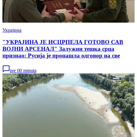
Украјина
"УКРАЈИНА ЈЕ ИСЦРПЕЛА ГОТОВО САВ
ВОЈНИ АРСЕНАЛ" Залужни тешка срца
признао: Русија је пронашла одговор на све
pre 00 minuta