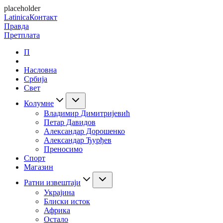
placeholder
Latinica
Контакт
Правда
Претплата
П
Насловна
Србија
Свет
Колумне
Владимир Димитријевић
Петар Давидов
Александар Дорошенко
Александар Ђурђев
Преносимо
Спорт
Магазин
Ратни извештаји
Украјина
Блиски исток
Африка
Остало