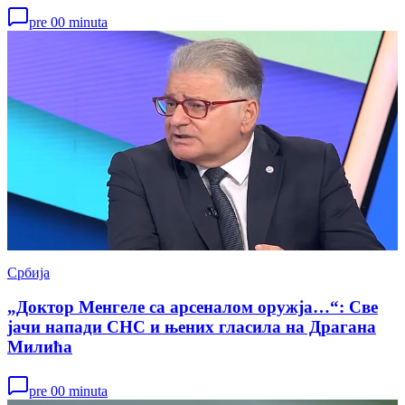
pre 00 minuta
Србија
„Доктор Менгеле са арсеналом оружја…“: Све
јачи напади СНС и њених гласила на Драгана
Милића
pre 00 minuta