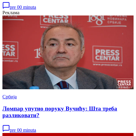
pre 00 minuta
Реклама
Србија
Ломпар упутио поруку Вучићу: Шта треба
разликовати?
pre 00 minuta