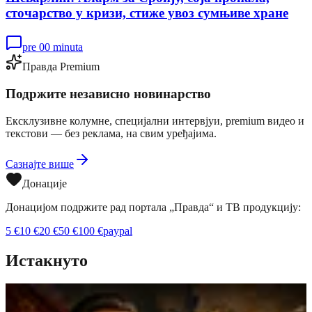
сточарство у кризи, стиже увоз сумњиве хране
pre 00 minuta
Правда Premium
Подржите независно новинарство
Ексклузивне колумне, специјални интервјуи, premium видео и
текстови — без реклама, на свим уређајима.
Сазнајте више
Донације
Донацијом подржите рад портала „Правда“ и ТВ продукцију:
5
€
10
€
20
€
50
€
100
€
paypal
Истакнуто