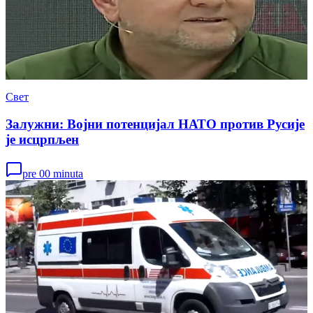
Свет
Залужни: Војни потенцијал НАТО против Русије
је исцрпљен
pre 00 minuta