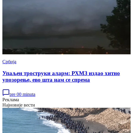
Србија
Упаљен троструки аларм: РХМЗ издао хитно
упозорење, ево шта нам се спрема
pre 00 minuta
Реклама
Најновије вести