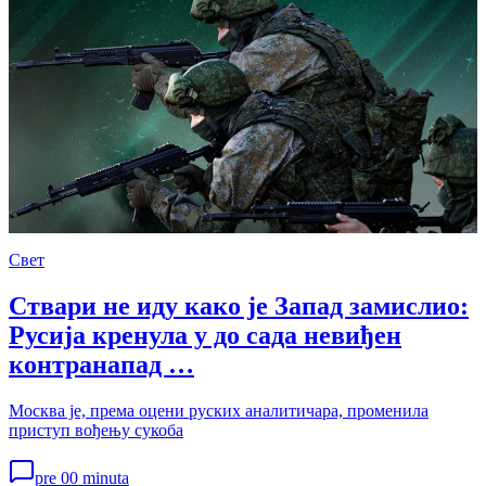
Свет
Ствари не иду како је Запад замислио:
Русија кренула у до сада невиђен
контранапад …
Москва је, према оцени руских аналитичара, променила
приступ вођењу сукоба
pre 00 minuta