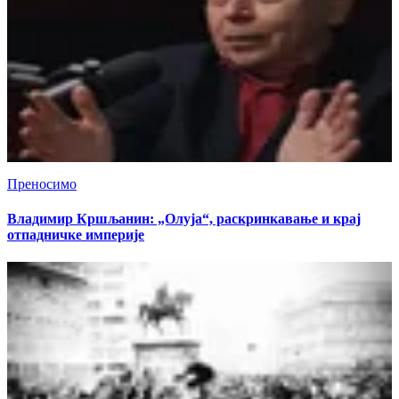
Преносимо
Владимир Кршљанин: „Олуја“, раскринкавање и крај
отпадничке империје