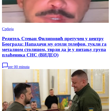
Србија
Редитељ Стеван Филиповић претучен у центру
Београда: Нападачи му отели телефон, тукли га
металном столицом, тврди да је у питању група
плаћеника СНС (ВИДЕО)
pre 00 minuta