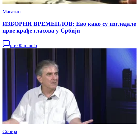
Магазин
ИЗБОРНИ ВРЕМЕПЛОВ: Ево како су изгледале
прве крађе гласова у Србији
pre 00 minuta
Србија