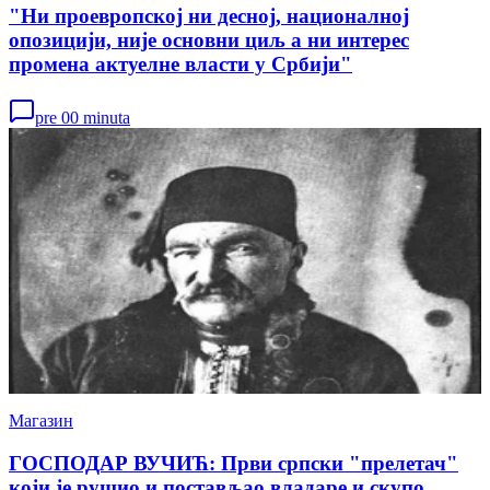
"Ни проевропској ни десној, националној
опозицији, није основни циљ а ни интерес
промена актуелне власти у Србији"
pre 00 minuta
Магазин
ГОСПОДАР ВУЧИЋ: Први српски "прелетач"
који је рушио и постављао владаре и скупо