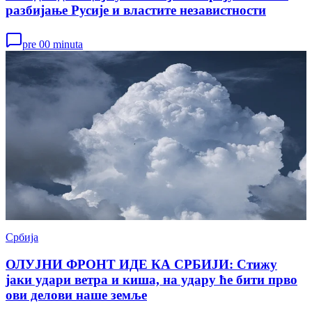
разбијање Русије и властите независтности
pre 00 minuta
Србија
ОЛУЈНИ ФРОНТ ИДЕ КА СРБИЈИ: Стижу
јаки удари ветра и киша, на удару ће бити прво
ови делови наше земље