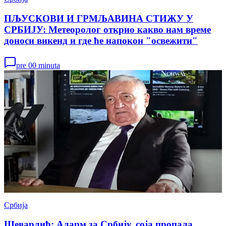
ПЉУСКОВИ И ГРМЉАВИНА СТИЖУ У
СРБИЈУ: Метеоролог открио какво нам време
доноси викенд и где ће напокон "освежити"
pre 00 minuta
Србија
Шеварлић: Аларм за Србију, соја пропала,