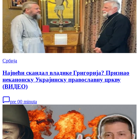
Србија
Највећи скандал владике Григорија? Признао
неканонску Украјинску православну цркву
(ВИДЕО)
pre 00 minuta