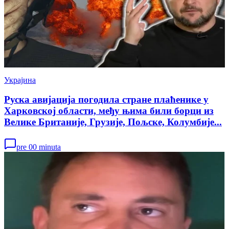
Украјина
Руска авијација погодила стране плаћенике у
Харковској области, међу њима били борци из
Велике Британије, Грузије, Пољске, Колумбије...
pre 00 minuta