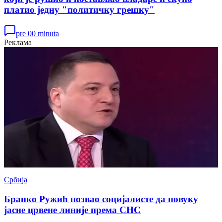
платио једну "политичку грешку"
pre 00 minuta
Реклама
Србија
Бранко Ружић позвао социјалисте да повуку
јасне црвене линије према СНС