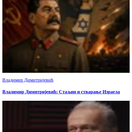
Владимир Димитријевић
Владимир Димитријевић: Стаљин и стварање Израела