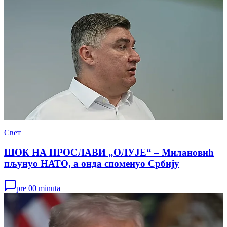
Свет
ШОК НА ПРОСЛАВИ „ОЛУЈЕ“ – Милановић
пљунуо НАТО, а онда споменуо Србију
pre 00 minuta