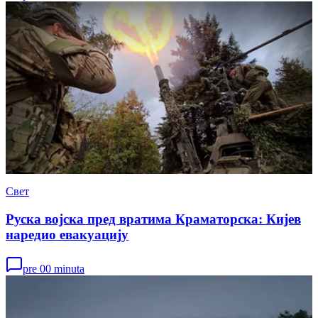
Свет
Руска војска пред вратима Краматорска: Кијев
наредио евакуацију
pre 00 minuta