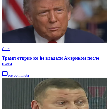
Свет
Трамп открио ко ће владати Америком после
њега
pre 00 minuta