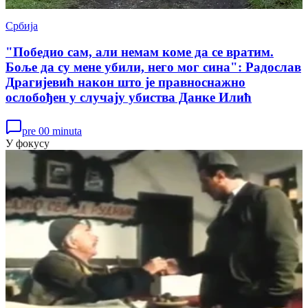
Србија
"Победио сам, али немам коме да се вратим.
Боље да су мене убили, него мог сина": Радослав
Драгијевић након што је правноснажно
ослобођен у случају убиства Данке Илић
pre 00 minuta
У фокусу