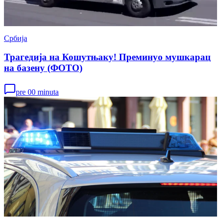
Србија
Трагедија на Кошутњаку! Преминуо мушкарац
на базену (ФОТО)
pre 00 minuta