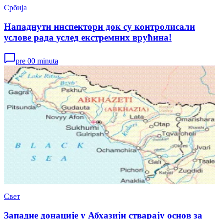
Србија
Нападнути инспектори док су контролисали
услове рада услед екстремних врућина!
pre 00 minuta
Свет
Западне донације у Абхазији стварају основ за