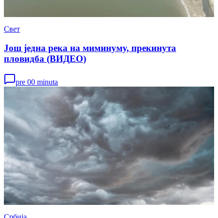
Свет
Још једна река на миминуму, прекинута
пловидба (ВИДЕО)
pre 00 minuta
Србија