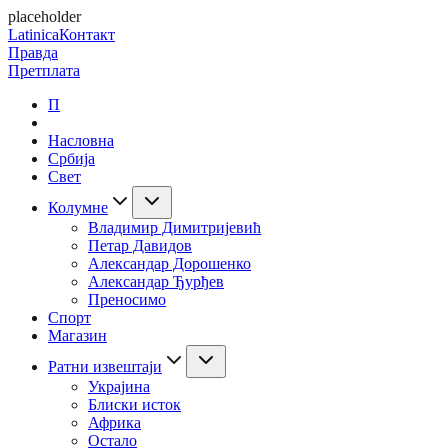
placeholder
Latinica
Контакт
Правда
Претплата
П
Насловна
Србија
Свет
Колумне
Владимир Димитријевић
Петар Давидов
Александар Дорошенко
Александар Ђурђев
Преносимо
Спорт
Магазин
Ратни извештаји
Украјина
Блиски исток
Африка
Остало