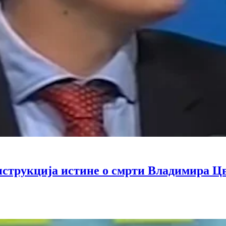
струкција истине о смрти Владимира Ц