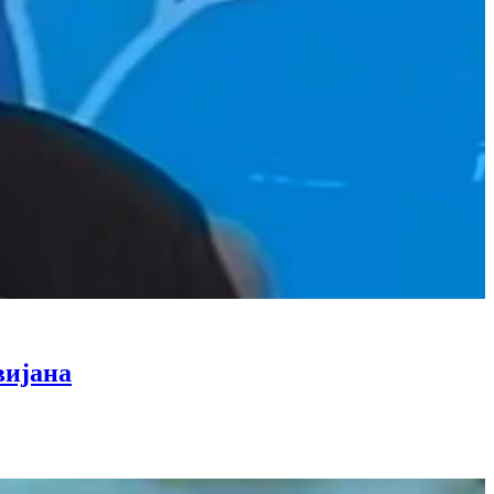
вијана