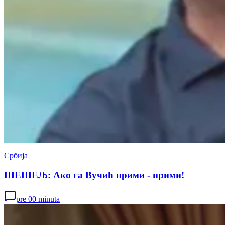
Србија
ШЕШЕЉ: Ако га Вучић прими - прими!
pre 00 minuta