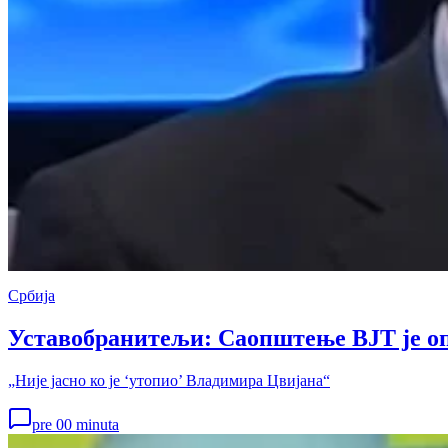
Србија
Уставобранитељи: Саопштење ВЈТ је оп
„Није јасно ко је ‘утопио’ Владимира Цвијана“
pre 00 minuta