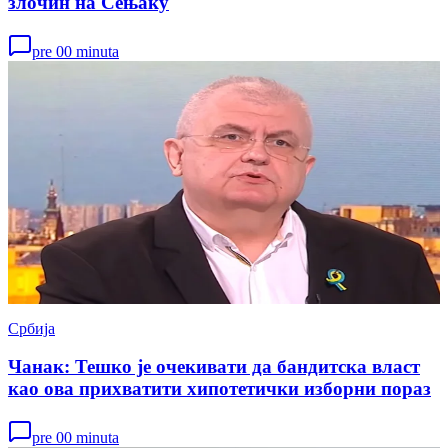
злочин на Сењаку
pre 00 minuta
Србија
Чанак: Тешко је очекивати да бандитска власт
као ова прихватити хипотетички изборни пораз
pre 00 minuta