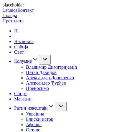
placeholder
Latinica
Контакт
Правда
Претплата
П
Насловна
Србија
Свет
Колумне
Владимир Димитријевић
Петар Давидов
Александар Дорошенко
Александар Ђурђев
Преносимо
Спорт
Магазин
Ратни извештаји
Украјина
Блиски исток
Африка
Остало