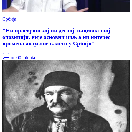
Србија
"Ни проевропској ни десној, националној
опозицији, није основни циљ а ни интерес
промена актуелне власти у Србији"
pre 00 minuta