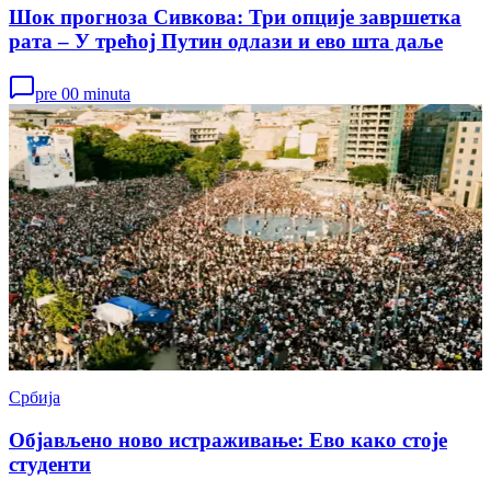
Шок прогноза Сивкова: Три опције завршетка
рата – У трећој Путин одлази и ево шта даље
pre 00 minuta
Србија
Објављено ново истраживање: Ево како стоје
студенти