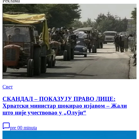
Реклама
Свет
СКАНДАЛ – ПОКАЗУЈУ ПРАВО ЛИЦЕ:
Хрватски министар шокирао изјавом – Жали
што није учествовао у „Олуји“
pre 00 minuta