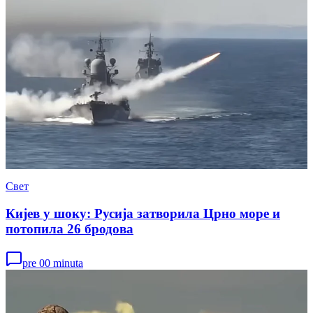
Свет
Кијев у шоку: Русија затворила Црно море и
потопила 26 бродова
pre 00 minuta