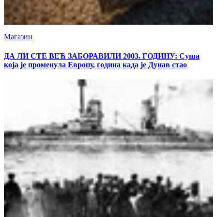
Магазин
ДА ЛИ СТЕ ВЕЋ ЗАБОРАВИЛИ 2003. ГОДИНУ: Суша
која је променула Европу, година када је Дунав стао