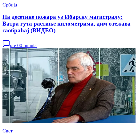
Србија
На десетине пожара уз Ибарску магистралу:
Ватра гута растиње километрима, дим отежава
саобраћај (ВИДЕО)
pre 00 minuta
Свет