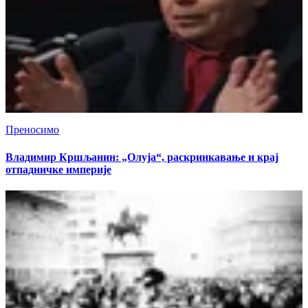
Преносимо
Владимир Кршљанин: „Олуја“, раскринкавање и крај
отпадничке империје