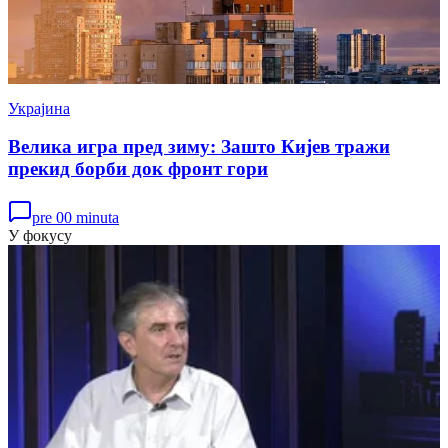
Украјина
Велика игра пред зиму: Зашто Кијев тражи
прекид борби док фронт гори
pre 00 minuta
У фокусу