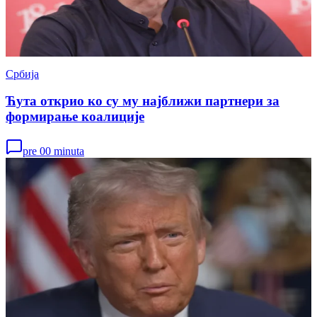
Србија
Ћута открио ко су му најближи партнери за
формирање коалиције
pre 00 minuta