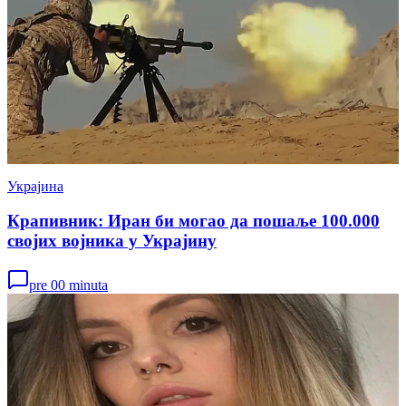
Украјина
Крапивник: Иран би могао да пошаље 100.000
својих војника у Украјину
pre 00 minuta