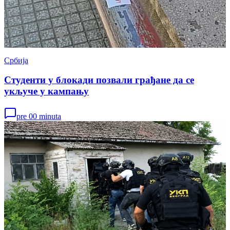
Србија
Студенти у блокади позвали грађане да се
укључе у кампању
pre 00 minuta