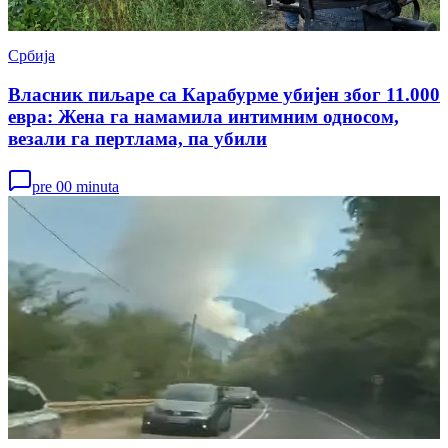
Србија
Власник пиљаре са Карабурме убијен због 11.000
евра: Жена га намамила интимним односом,
везали га пертлама, па убили
pre 00 minuta