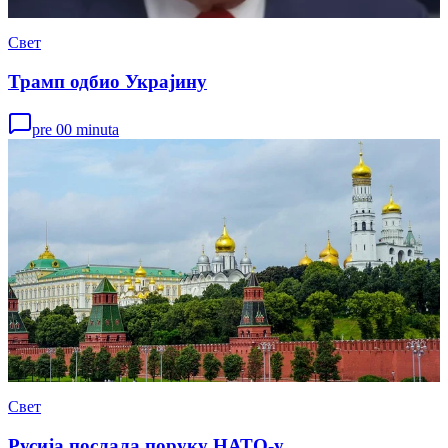
Свет
Трамп одбио Украјину
pre 00 minuta
Свет
Русија послала поруку НАТО-у