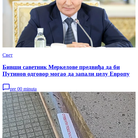
Свет
Бивши саветник Меркелове предвиђа да би
Путинов одговор могао да запали целу Европу
pre 00 minuta