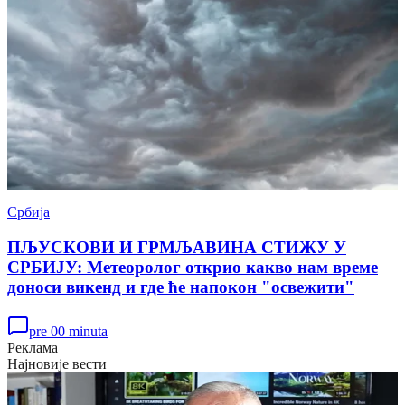
Србија
ПЉУСКОВИ И ГРМЉАВИНА СТИЖУ У
СРБИЈУ: Метеоролог открио какво нам време
доноси викенд и где ће напокон "освежити"
pre 00 minuta
Реклама
Најновије вести