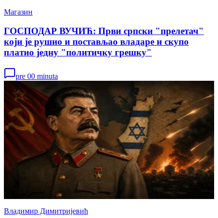
Магазин
ГОСПОДАР ВУЧИЋ: Први српски "прелетач"
који је рушио и постављао владаре и скупо
платио једну "политичку грешку"
pre 00 minuta
Владимир Димитријевић