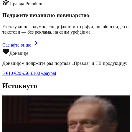
Правда Premium
Подржите независно новинарство
Ексклузивне колумне, специјални интервјуи, premium видео и
текстови — без реклама, на свим уређајима.
Сазнајте више
Донације
Донацијом подржите рад портала „Правда“ и ТВ продукцију:
5
€
10
€
20
€
50
€
100
€
paypal
Истакнуто