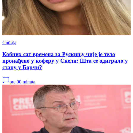
Србија
Кобних сат времена за Рускињу чије је тело
пронађено у коферу у Скели: Шта се одиграло у
стану у Борчи?
pre 00 minuta