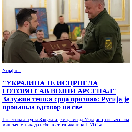
Украјина
"УКРАЈИНА ЈЕ ИСЦРПЕЛА
ГОТОВО САВ ВОЈНИ АРСЕНАЛ"
Залужни тешка срца признао: Русија је
пронашла одговор на све
Почетком августа Залужни је изјавио да Украјина, по његовом
мишљењу, никада неће постати чланица НАТО-а