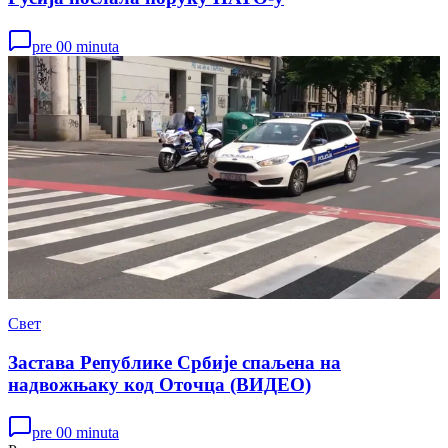
pre 00 minuta
Свет
Застава Републике Србије спаљена на
надвожњаку код Оточца (ВИДЕО)
pre 00 minuta