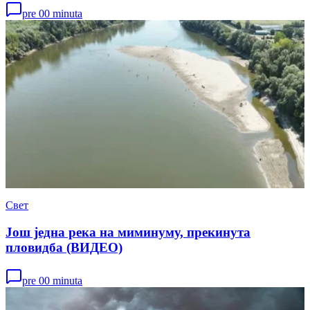
pre 00 minuta
Свет
Још једна река на миминуму, прекинута
пловидба (ВИДЕО)
pre 00 minuta