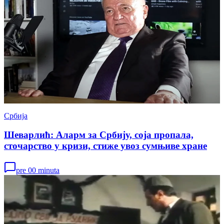
Србија
Шеварлић: Аларм за Србију, соја пропала,
сточарство у кризи, стиже увоз сумњиве хране
pre 00 minuta