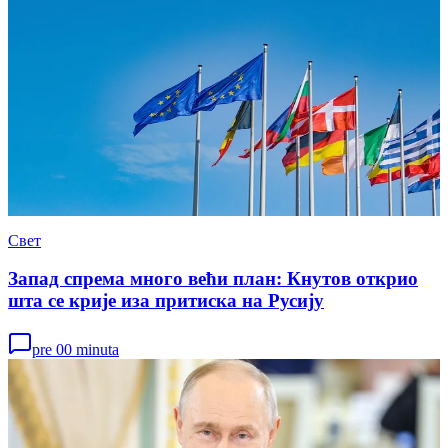
Свет
Запад спрема много већи план: Кнутов открио
шта се крије иза притиска на Русију
pre 00 minuta