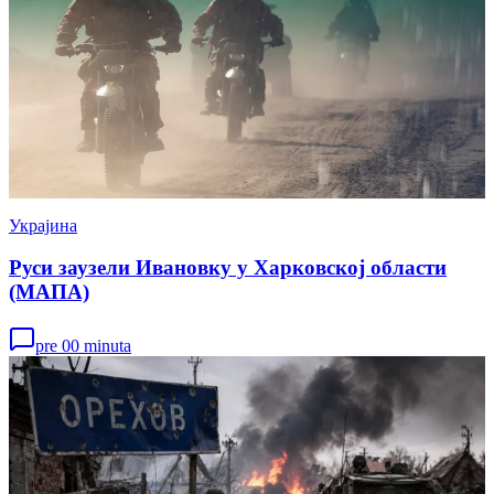
Украјина
Руси заузели Ивановку у Харковској области
(МАПА)
pre 00 minuta