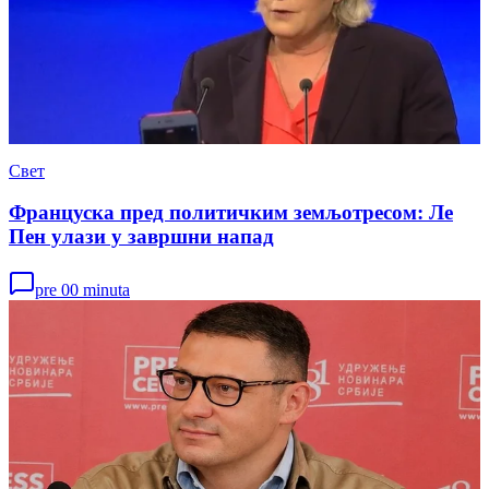
Свет
Француска пред политичким земљотресом: Ле
Пен улази у завршни напад
pre 00 minuta