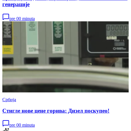
генерације
pre 00 minuta
Србија
Стигле нове цене горива: Дизел поскупео!
pre 00 minuta