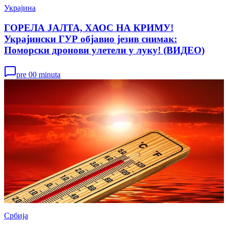
Украјина
ГОРЕЛА ЈАЛТА, ХАОС НА КРИМУ!
Украјински ГУР објавио језив снимак:
Поморски дронови улетели у луку! (ВИДЕО)
pre 00 minuta
Србија