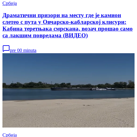
Србија
Драматични призори на месту где је камион
слетео с пута у Овчарско-кабларској клисури:
Кабина теретњака смрскана, возач прошао само
са лакшим повредама (ВИДЕО)
pre 00 minuta
Србија