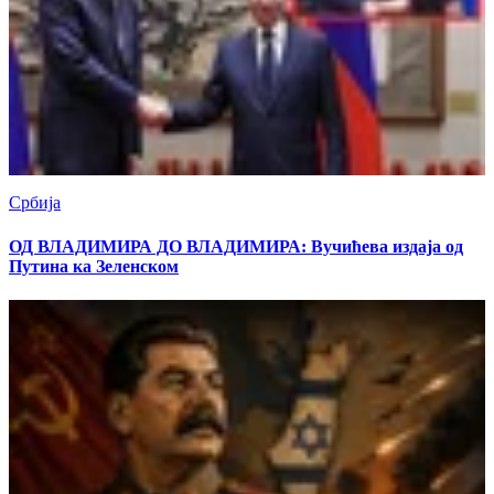
Србија
ОД ВЛАДИМИРА ДО ВЛАДИМИРА: Вучићева издаја од
Путина ка Зеленском