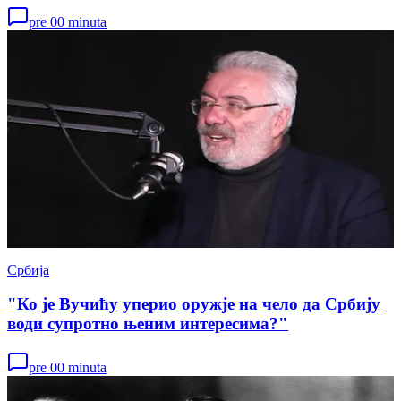
pre 00 minuta
Србија
"Ко је Вучићу уперио оружје на чело да Србију
води супротно њеним интересима?"
pre 00 minuta