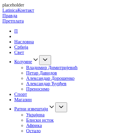
placeholder
Latinica
Контакт
Правда
Претплата
П
Насловна
Србија
Свет
Колумне
Владимир Димитријевић
Петар Давидов
Александар Дорошенко
Александар Ђурђев
Преносимо
Спорт
Магазин
Ратни извештаји
Украјина
Блиски исток
Африка
Остало