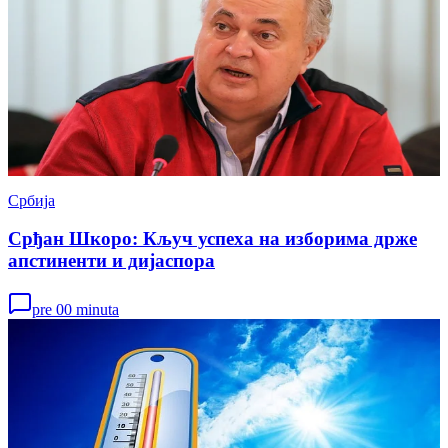
Србија
Срђан Шкоро: Кључ успеха на изборима држе
апстиненти и дијаспора
pre 00 minuta