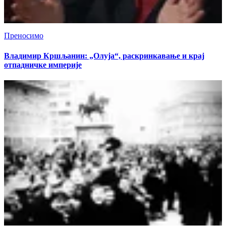
Преносимо
Владимир Кршљанин: „Олуја“, раскринкавање и крај
отпадничке империје