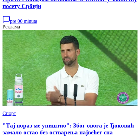
посету Србији
pre 00 minuta
Реклама
Спорт
"Тај пораз ме уништио": Због овога је Ђоковић
замало остао без остварења највећег сна