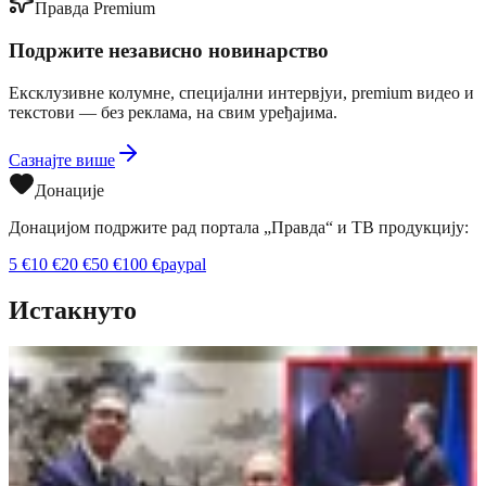
Правда Premium
Подржите независно новинарство
Ексклузивне колумне, специјални интервјуи, premium видео и
текстови — без реклама, на свим уређајима.
Сазнајте више
Донације
Донацијом подржите рад портала „Правда“ и ТВ продукцију:
5
€
10
€
20
€
50
€
100
€
paypal
Истакнуто