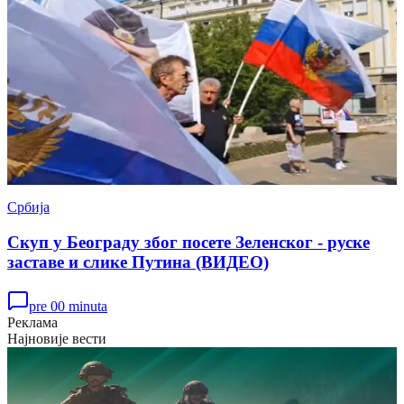
Србија
Скуп у Београду због посете Зеленског - руске
заставе и слике Путина (ВИДЕО)
pre 00 minuta
Реклама
Најновије вести