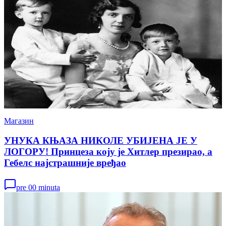
Магазин
УНУКА КЊАЗА НИКОЛЕ УБИЈЕНА ЈЕ У
ЛОГОРУ! Принцеза коју је Хитлер презирао, а
Гебелс најстрашније вређао
pre 00 minuta