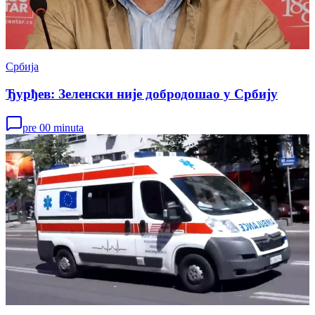
Србија
Ђурђев: Зеленски није добродошао у Србију
pre 00 minuta