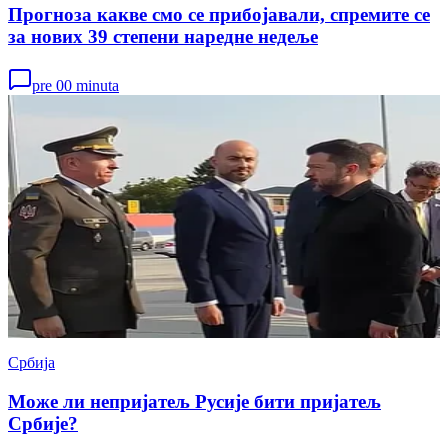
Прогноза какве смо се прибојавали, спремите се
за нових 39 степени наредне недеље
pre 00 minuta
Србија
Може ли непријатељ Русије бити пријатељ
Србије?