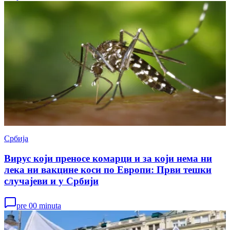
Србија
Вирус који преносе комарци и за који нема ни
лека ни вакцине коси по Европи: Први тешки
случајеви и у Србији
pre 00 minuta