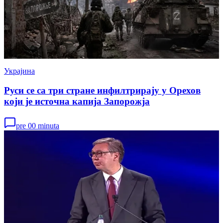
Украјина
Руси се са три стране инфилтрирају у Орехов
који је источна капија Запорожја
pre 00 minuta