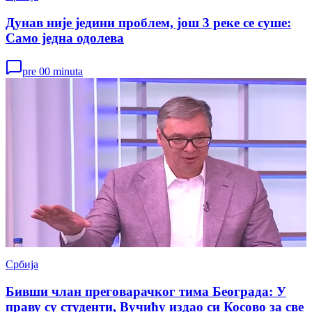
Дунав није једини проблем, још 3 реке се суше:
Само једна одолева
pre 00 minuta
Србија
Бивши члан преговарачког тима Београда: У
праву су студенти, Вучићу издао си Косово за све