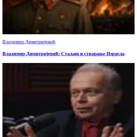
Владимир Димитријевић
Владимир Димитријевић: Стаљин и стварање Израела