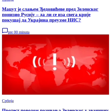
Мацут је слањем Ђедовићеве пред Зеленског
понизио Русију – да ли се иза свега крије
покушај да Украјина преузме НИС?
pre 00 minuta
Србија
Протест поводом позивања Зеленског у званичну