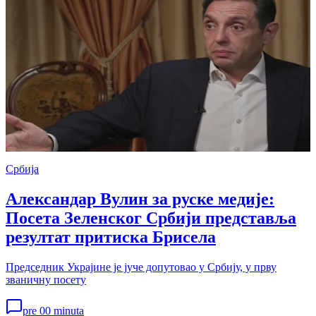
Србија
Александар Вулин за руске медије:
Посета Зеленског Србији представља
резултат притиска Брисела
Председник Украјине је јуче допутовао у Србију, у прву
званичну посету
pre 00 minuta