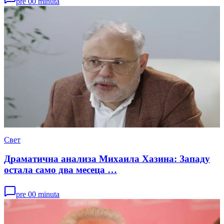
pre 00 minuta
Свет
Драматична анализа Михаила Хазина: Западу
остала само два месеца …
pre 00 minuta