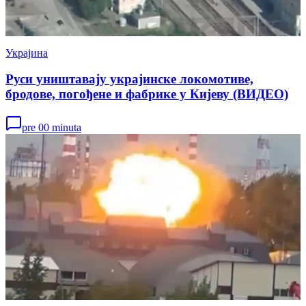
Украјина
Руси уништавају украјинске локомотиве,
бродове, погођене и фабрике у Кијеву (ВИДЕО)
pre 00 minuta