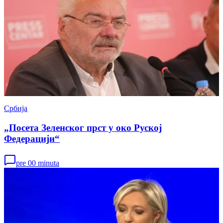
Србија
„Посета Зеленског прст у око Руској
Федерацији“
pre 00 minuta