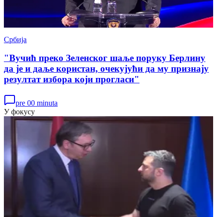
Србија
"Вучић преко Зеленског шаље поруку Берлину
да је и даље користан, очекујући да му признају
резултат избора који прогласи"
pre 00 minuta
У фокусу