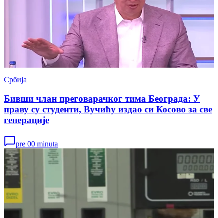
Србија
Бивши члан преговарачког тима Београда: У
праву су студенти, Вучићу издао си Косово за све
генерације
pre 00 minuta