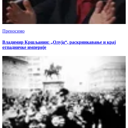
Преносимо
Владимир Кршљанин: „Олуја“, раскринкавање и крај
отпадничке империје