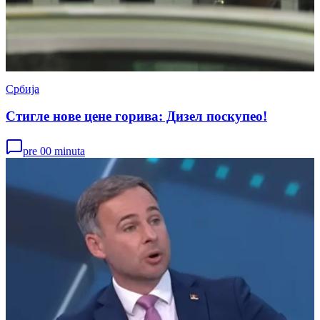
Србија
Стигле нове цене горива: Дизел поскупео!
pre 00 minuta