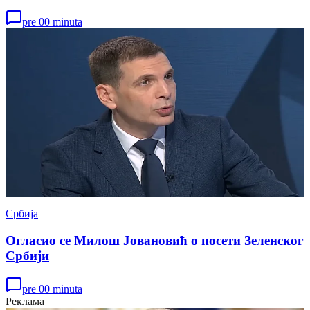
pre 00 minuta
Србија
Огласио се Милош Јовановић о посети Зеленског
Србији
pre 00 minuta
Реклама