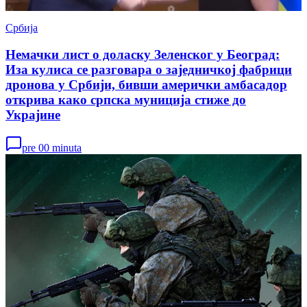
Србија
Немачки лист о доласку Зеленског у Београд:
Иза кулиса се разговара о заједничкој фабрици
дронова у Србији, бивши амерички амбасадор
открива како српска муниција стиже до
Украјине
pre 00 minuta