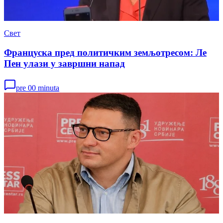
Свет
Француска пред политичким земљотресом: Ле
Пен улази у завршни напад
pre 00 minuta