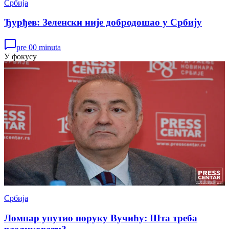
Србија
Ђурђев: Зеленски није добродошао у Србију
pre 00 minuta
У фокусу
Србија
Ломпар упутио поруку Вучићу: Шта треба