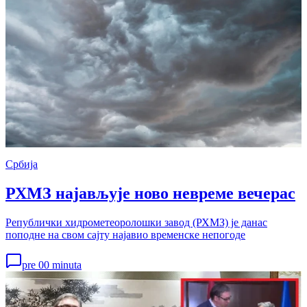
Србија
РХМЗ најављује ново невреме вечерас
Републички хидрометеоролошки завод (РХМЗ) је данас
поподне на свом сајту најавио временске непогоде
pre 00 minuta