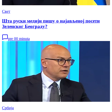
Свет
Шта руски медији пишу о најављеној посети
Зеленског Београду?
pre 00 minuta
Србија