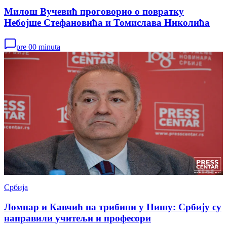
Милош Вучевић проговорио о повратку
Небојше Стефановића и Томислава Николића
pre 00 minuta
Србија
Ломпар и Кавчић на трибини у Нишу: Србију су
направили учитељи и професори