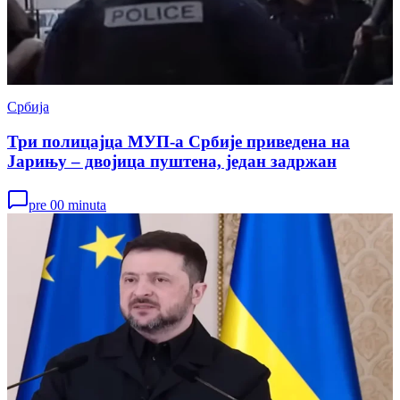
Србија
Три полицајца МУП-а Србије приведена на
Јарињу – двојица пуштена, један задржан
pre 00 minuta