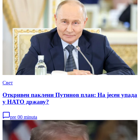
Свет
Откривен паклени Путинов план: На јесен упада
у НАТО државу?
pre 00 minuta