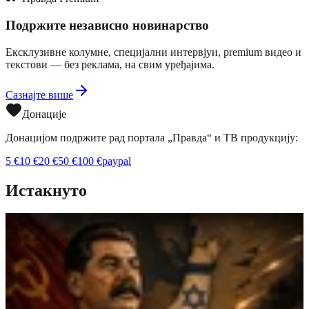
Подржите независно новинарство
Ексклузивне колумне, специјални интервјуи, premium видео и
текстови — без реклама, на свим уређајима.
Сазнајте више
Донације
Донацијом подржите рад портала „Правда“ и ТВ продукцију:
5
€
10
€
20
€
50
€
100
€
paypal
Истакнуто