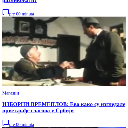
разликовати?
pre 00 minuta
Магазин
ИЗБОРНИ ВРЕМЕПЛОВ: Ево како су изгледале
прве крађе гласова у Србији
pre 00 minuta