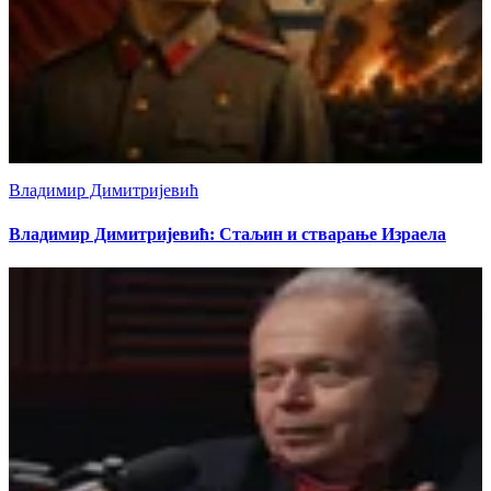
Владимир Димитријевић
Владимир Димитријевић: Стаљин и стварање Израела