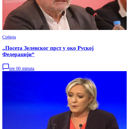
Србија
„Посета Зеленског прст у око Руској
Федерацији“
pre 00 minuta