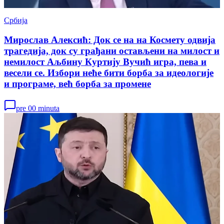
Србија
Мирослав Алексић: Док се на на Космету одвија
трагедија, док су грађани остављени на милост и
немилост Аљбину Куртију Вучић игра, пева и
весели се. Избори неће бити борба за идеологије
и програме, већ борба за промене
pre 00 minuta