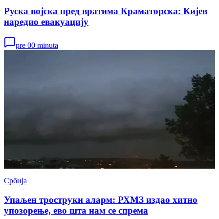
Руска војска пред вратима Краматорска: Кијев
наредио евакуацију
pre 00 minuta
Србија
Упаљен троструки аларм: РХМЗ издао хитно
упозорење, ево шта нам се спрема