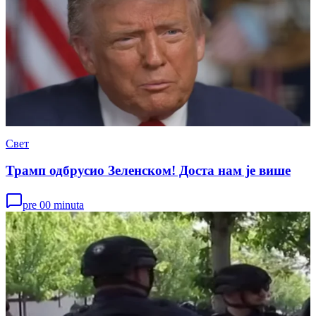
Свет
Трамп одбрусио Зеленском! Доста нам је више
pre 00 minuta