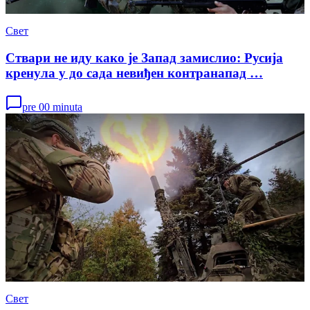
Свет
Ствари не иду како је Запад замислио: Русија
кренула у до сада невиђен контранапад …
pre 00 minuta
Свет