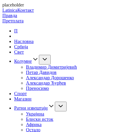
placeholder
Latinica
Контакт
Правда
Претплата
П
Насловна
Србија
Свет
Колумне
Владимир Димитријевић
Петар Давидов
Александар Дорошенко
Александар Ђурђев
Преносимо
Спорт
Магазин
Ратни извештаји
Украјина
Блиски исток
Африка
Остало