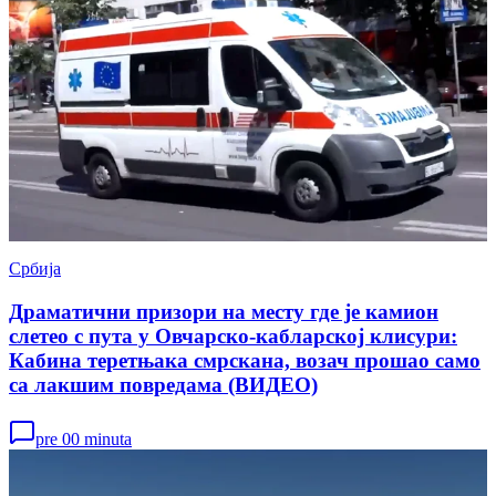
Србија
Драматични призори на месту где је камион
слетео с пута у Овчарско-кабларској клисури:
Кабина теретњака смрскана, возач прошао само
са лакшим повредама (ВИДЕО)
pre 00 minuta