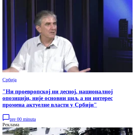
Србија
"Ни проевропској ни десној, националној
опозицији, није основни циљ а ни интерес
промена актуелне власти у Србији"
pre 00 minuta
Реклама