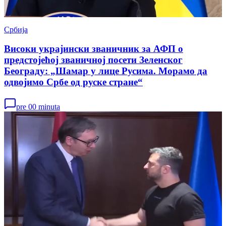
Србија
Високи украјински званичник за АФП о
предстојећој званичној посети Зеленског
Београду: „Шамар у лице Русима. Морамо да
одвојимо Србе од руске стране“
pre 00 minuta