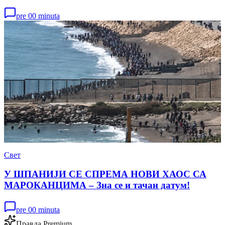
pre 00 minuta
Свет
У ШПАНИЈИ СЕ СПРЕМА НОВИ ХАОС СА
МАРОКАНЦИМА – Зна се и тачан датум!
pre 00 minuta
Правда Premium