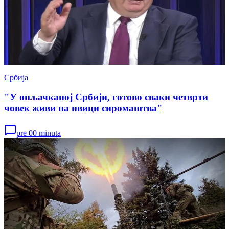
Србија
"У опљачканој Србији, готово сваки четврти
човек живи на ивици сиромаштва"
pre 00 minuta