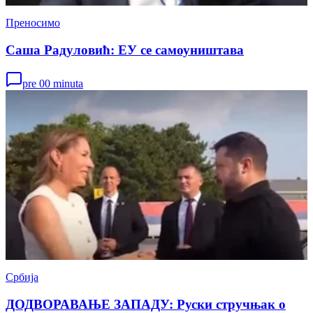
Преносимо
Саша Радуловић: ЕУ се самоуништава
pre 00 minuta
Србија
ДОДВОРАВАЊЕ ЗАПАДУ: Руски стручњак о