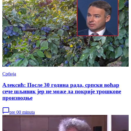
Србија
Алексић: После 30 година рада, српски воћар
сече шљивик јер не може да покрије трошкове
производњe
pre 00 minuta