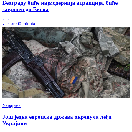
Београду биће најмодернија атракција, биће
завршен до Експа
pre 00 minuta
Украјина
Још једна европска држава окренула леђа
Украјини