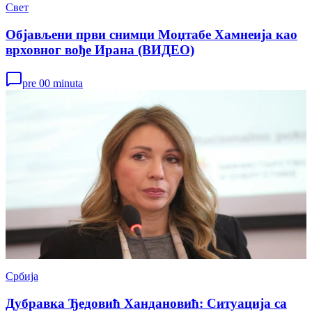
Свет
Објављени први снимци Моџтабе Хамнеија као
врховног вође Ирана (ВИДЕО)
pre 00 minuta
Србија
Дубравка Ђедовић Хандановић: Ситуација са