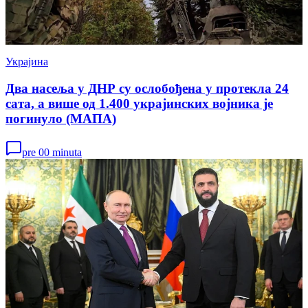
Украјина
Два насеља у ДНР су ослобођена у протекла 24
сата, а више од 1.400 украјинских војника је
погинуло (МАПА)
pre 00 minuta