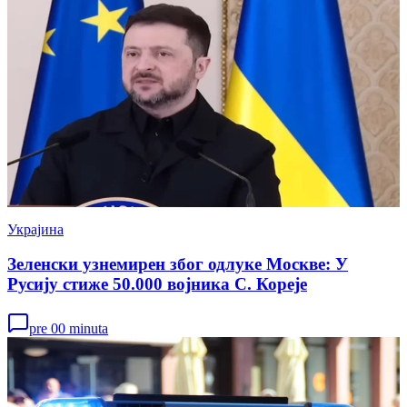
Украјина
Зеленски узнемирен због одлуке Москве: У
Русију стиже 50.000 војника С. Кореје
pre 00 minuta