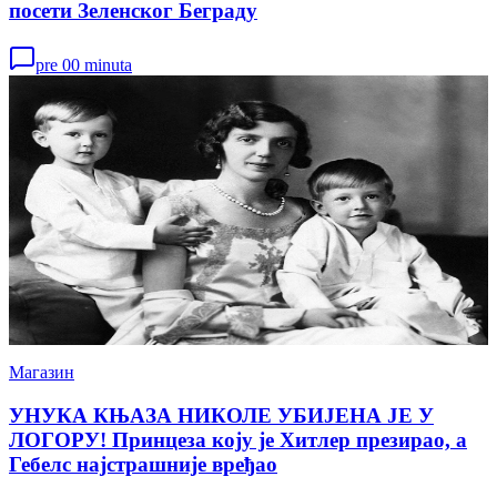
посети Зеленског Беграду
pre 00 minuta
Магазин
УНУКА КЊАЗА НИКОЛЕ УБИЈЕНА ЈЕ У
ЛОГОРУ! Принцеза коју је Хитлер презирао, а
Гебелс најстрашније вређао