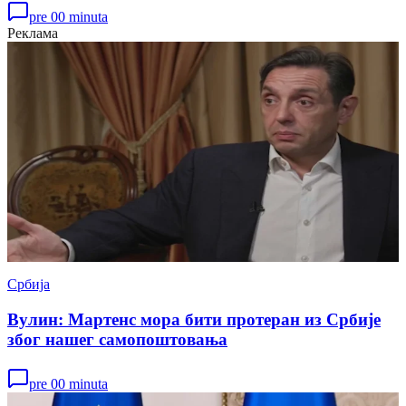
pre 00 minuta
Реклама
Србија
Вулин: Мартенс мора бити протеран из Србије
због нашег самопоштовања
pre 00 minuta