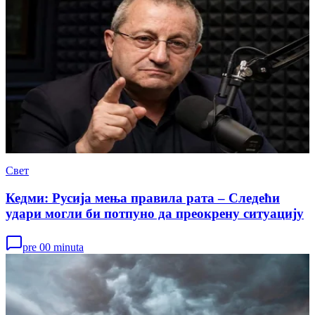
Свет
Кедми: Русија мења правила рата – Следећи
удари могли би потпуно да преокрену ситуацију
pre 00 minuta