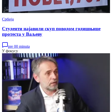
Србија
Студенти најавили скуп поводом годишњице
протеста у Ваљеву
pre 00 minuta
У фокусу