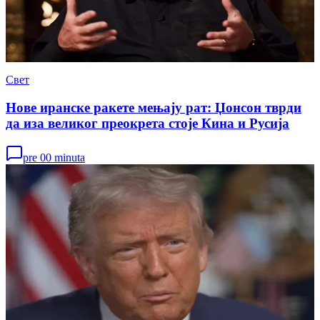
Свет
Нове иранске ракете мењају рат: Џонсон тврди
да иза великог преокрета стоје Кина и Русија
pre 00 minuta