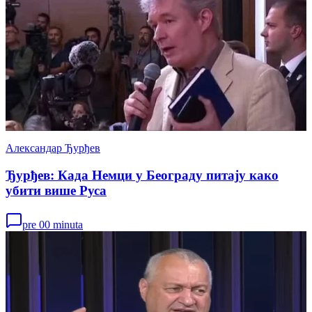
Александар Ђурђев
Ђурђев: Када Немци у Београду питају како
убити више Руса
pre 00 minuta