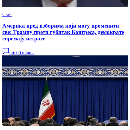
Свет
Америка пред изборима који могу променити
све: Трампу прети губитак Конгреса, демократе
спремају истраге
pre 00 minuta