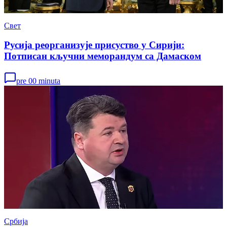
Свет
Русија реорганизује присуство у Сирији:
Потписан кључни меморандум са Дамаском
pre 00 minuta
Србија