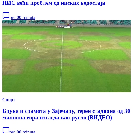
НИС већи проблем од ниских водостаја
pre 00 minuta
Спорт
Брука и срамота у Зајечару, терен стадиона од 30
милиона евра изгледа као ругло (ВИДЕО)
pre 00 minuta