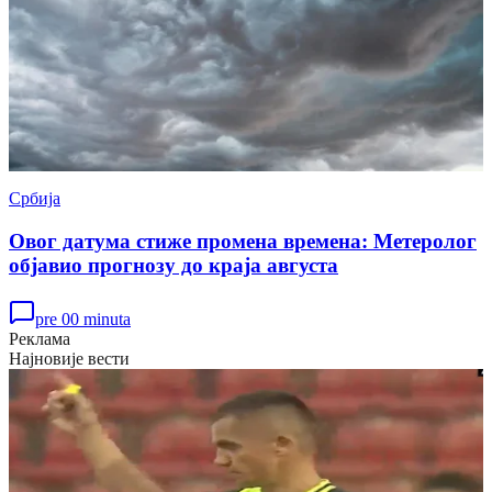
Србија
Овог датума стиже промена времена: Метеролог
објавио прогнозу до краја августа
pre 00 minuta
Реклама
Најновије вести