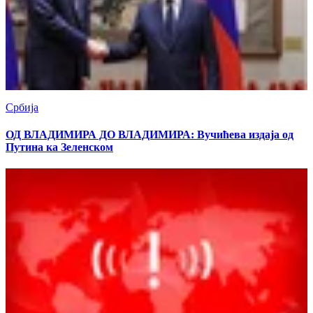
Србија
ОД ВЛАДИМИРА ДО ВЛАДИМИРА: Вучићева издаја од
Путина ка Зеленском