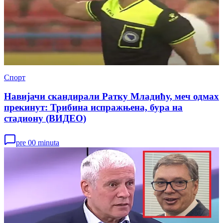
Спорт
Навијачи скандирали Ратку Младићу, меч одмах
прекинут: Трибина испражњена, бура на
стадиону (ВИДЕО)
pre 00 minuta