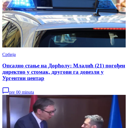
Србија
Опсадно стање на Дорћолу: Младић (21) погођен
директно у стомак, другови га довезли у
Ургентни центар
pre 00 minuta