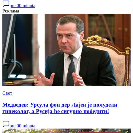
pre 00 minuta
Реклама
Свет
Медведев: Урсула фон дер Лајен је полудели
гинеколог, а Русија ће сигурно победити!
pre 00 minuta