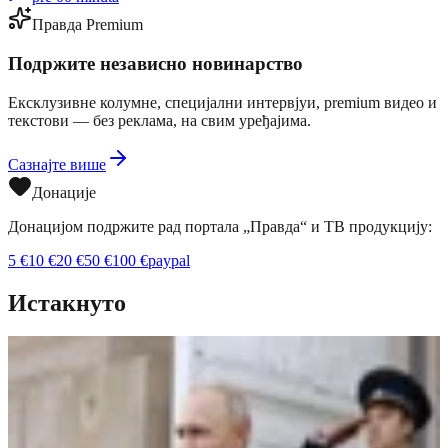
Правда Premium
Подржите независно новинарство
Ексклузивне колумне, специјални интервјуи, premium видео и
текстови — без реклама, на свим уређајима.
Сазнајте више
Донације
Донацијом подржите рад портала „Правда“ и ТВ продукцију:
5
€
10
€
20
€
50
€
100
€
paypal
Истакнуто