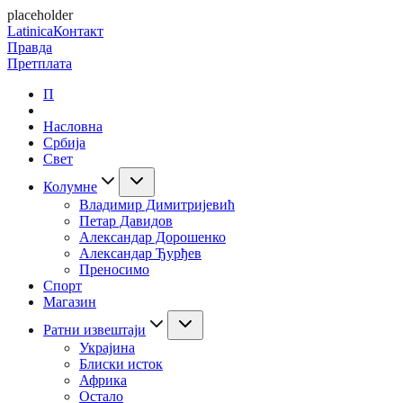
placeholder
Latinica
Контакт
Правда
Претплата
П
Насловна
Србија
Свет
Колумне
Владимир Димитријевић
Петар Давидов
Александар Дорошенко
Александар Ђурђев
Преносимо
Спорт
Магазин
Ратни извештаји
Украјина
Блиски исток
Африка
Остало