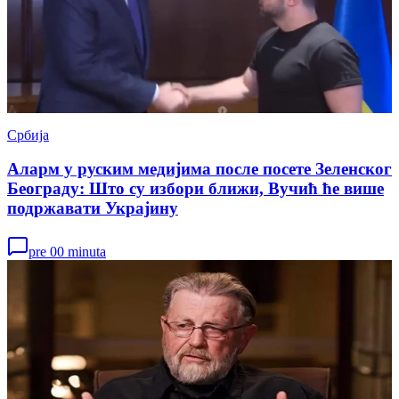
Србија
Аларм у руским медијима после посете Зеленског
Београду: Што су избори ближи, Вучић ће више
подржавати Украјину
pre 00 minuta