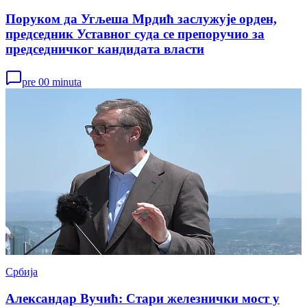
Поруком да Угљеша Мрдић заслужује орден,
председник Уставног суда се препоручио за
председничког кандидата власти
pre 00 minuta
Србија
Александар Вучић: Стари железнички мост у