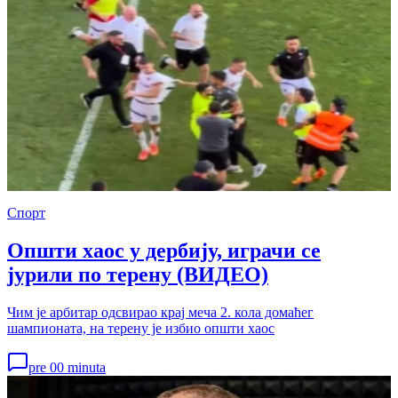
Спорт
Општи хаос у дербију, играчи се
јурили по терену (ВИДЕО)
Чим је арбитар одсвирао крај меча 2. кола домаћег
шампионата, на терену је избио општи хаос
pre 00 minuta