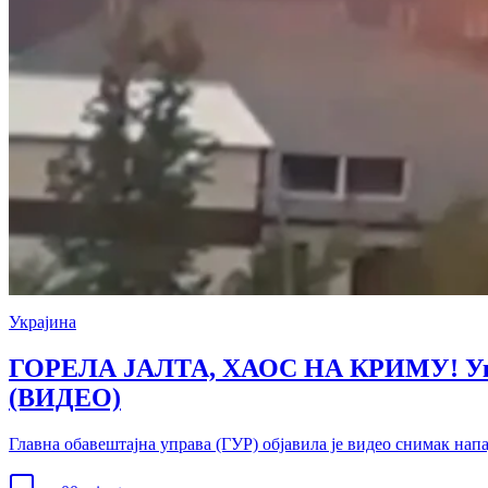
Украјина
ГОРЕЛА ЈАЛТА, ХАОС НА КРИМУ! Украј
(ВИДЕО)
Главна обавештајна управа (ГУР) објавила је видео снимак нап