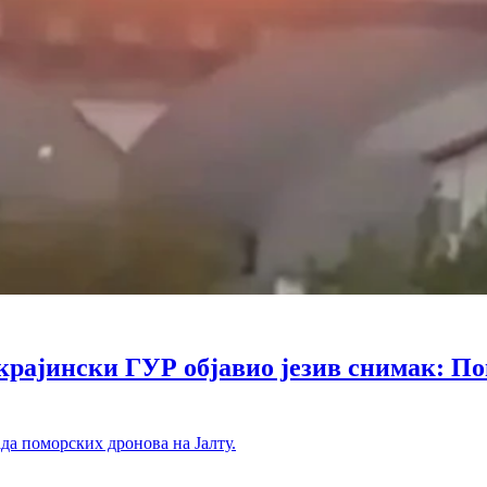
ински ГУР објавио језив снимак: Помо
ада поморских дронова на Јалту.