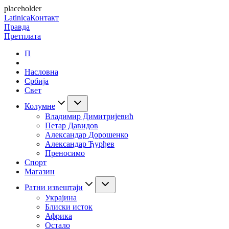
placeholder
Latinica
Контакт
Правда
Претплата
П
Насловна
Србија
Свет
Колумне
Владимир Димитријевић
Петар Давидов
Александар Дорошенко
Александар Ђурђев
Преносимо
Спорт
Магазин
Ратни извештаји
Украјина
Блиски исток
Африка
Остало