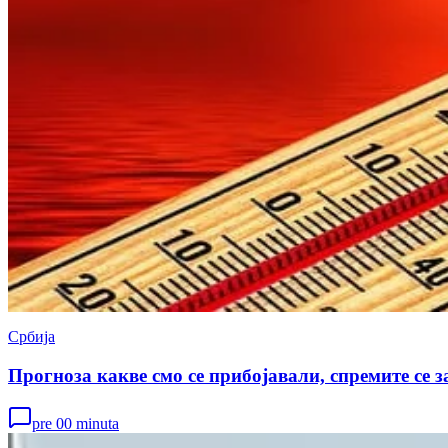
Србија
Прогноза какве смо се прибојавали, спремите се з
pre 00 minuta