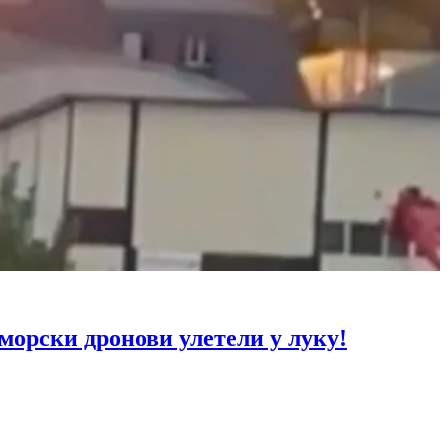
рски дронови улетели у луку!