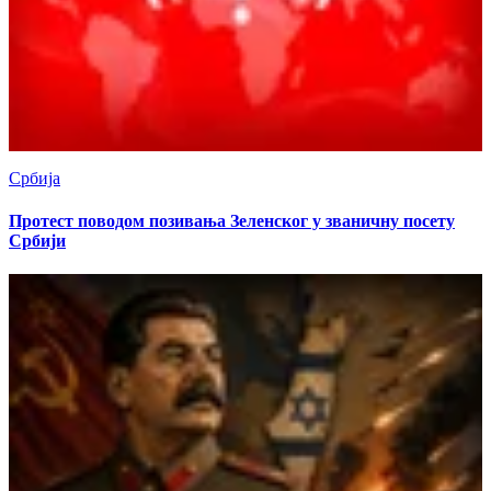
Србија
Протест поводом позивања Зеленског у званичну посету
Србији