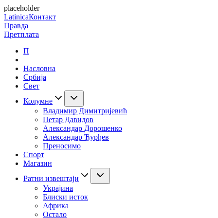
placeholder
Latinica
Контакт
Правда
Претплата
П
Насловна
Србија
Свет
Колумне
Владимир Димитријевић
Петар Давидов
Александар Дорошенко
Александар Ђурђев
Преносимо
Спорт
Магазин
Ратни извештаји
Украјина
Блиски исток
Африка
Остало