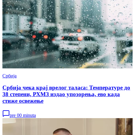
Србија
Србија чека крај врелог таласа: Температуре до
38 степени, РХМЗ издао упозорења, ево када
стиже освежење
pre 00 minuta