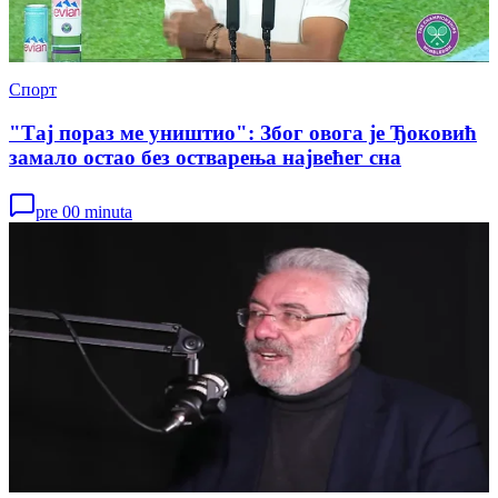
Спорт
"Тај пораз ме уништио": Због овога је Ђоковић
замало остао без остварења највећег сна
pre 00 minuta