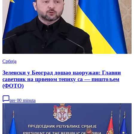
Србија
Зеленски у Београд дошао наоружан: Главни
саветник на црвеном тепиху са — пиштољем
(ФОТО)
pre 00 minuta