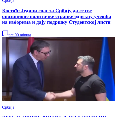
Србија
Костић: Једини спас за Србију да се све
опозиционе политичке странке одрекну учешћа
на изборима и дају подршку Студентској листи
pre 00 minuta
Србија