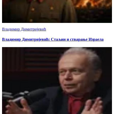
Владимир Димитријевић
Владимир Димитријевић: Стаљин и стварање Израела