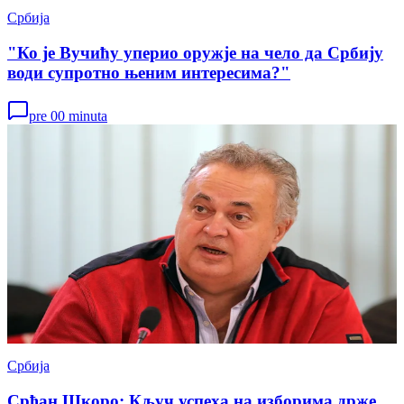
Србија
"Ко је Вучићу уперио оружје на чело да Србију
води супротно њеним интересима?"
pre 00 minuta
Србија
Срђан Шкоро: Кључ успеха на изборима држе