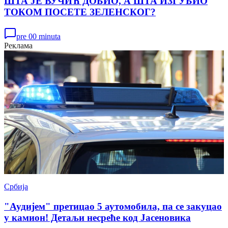
ШТА ЈЕ ВУЧИЋ ДОБИО, А ШТА ИЗГУБИО
ТОКОМ ПОСЕТЕ ЗЕЛЕНСКОГ?
pre 00 minuta
Реклама
Србија
"Аудијем" претицао 5 аутомобила, па се закуцао
у камион! Детаљи несреће код Јасеновика