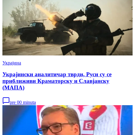
Украјина
Украјински аналитичар тврди, Руси су се
приближиви Краматорску и Славјанску
(МАПА)
pre 00 minuta