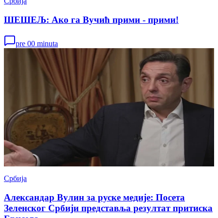
Србија
ШЕШЕЉ: Ако га Вучић прими - прими!
pre 00 minuta
Србија
Александар Вулин за руске медије: Посета
Зеленског Србији представља резултат притиска