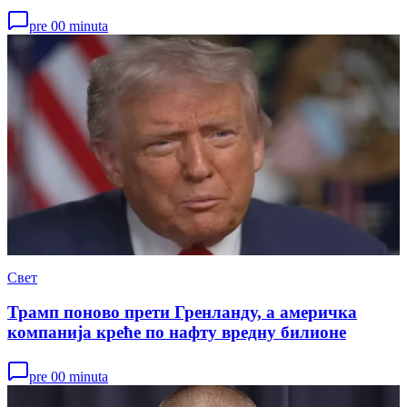
pre 00 minuta
Свет
Трамп поново прети Гренланду, а америчка
компанија креће по нафту вредну билионе
pre 00 minuta