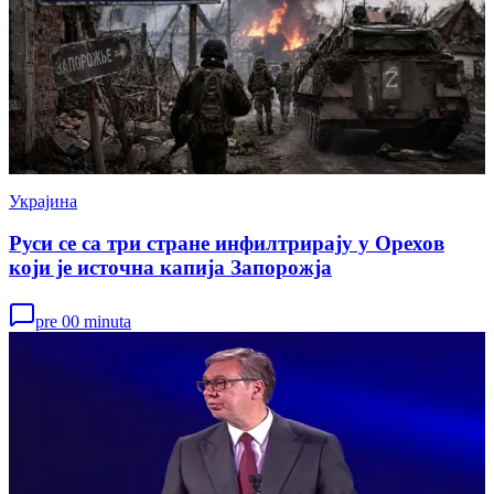
Украјина
Руси се са три стране инфилтрирају у Орехов
који је источна капија Запорожја
pre 00 minuta