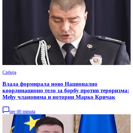
Србија
Влада формирала ново Национално
координационо тело за борбу против тероризма:
Међу члановима и ноторни Марко Кричак
pre 00 minuta