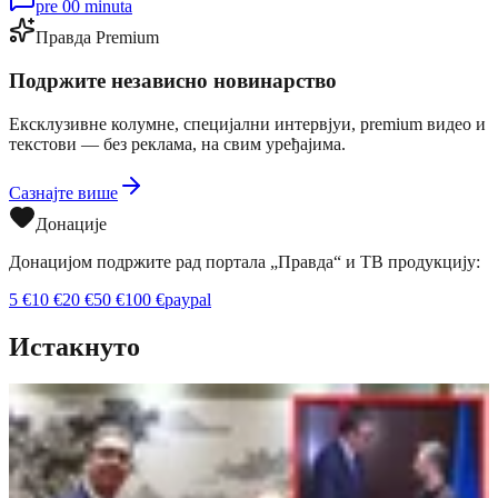
pre 00 minuta
Правда Premium
Подржите независно новинарство
Ексклузивне колумне, специјални интервјуи, premium видео и
текстови — без реклама, на свим уређајима.
Сазнајте више
Донације
Донацијом подржите рад портала „Правда“ и ТВ продукцију:
5
€
10
€
20
€
50
€
100
€
paypal
Истакнуто