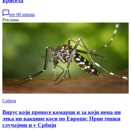
Брисела
pre 00 minuta
Реклама
Србија
Вирус који преносе комарци и за који нема ни
лека ни вакцине коси по Европи: Први тешки
случајеви и у Србији