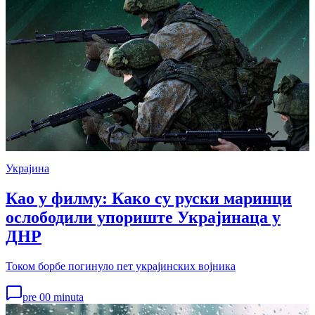
Украјина
Као у филму: Како су руски маринци
ослободили упориште Украјинаца у
ДНР
Током борбе погинуло пет украјинских војника
pre 00 minuta