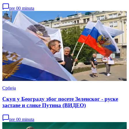
pre 00 minuta
Србија
Скуп у Београду због посете Зеленског - руске
заставе и слике Путина (ВИДЕО)
pre 00 minuta