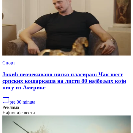
Спорт
Јокић неочекивано ниско пласиран: Чак шест
српских кошаркаша на листи 80 најбољих који
нису из Америке
pre 00 minuta
Реклама
Најновије вести