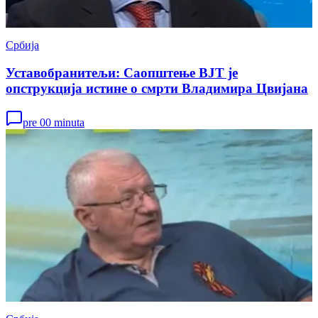
Србија
Уставобранитељи: Саопштење ВЈТ је
опструкција истине о смрти Владимира Цвијана
pre 00 minuta