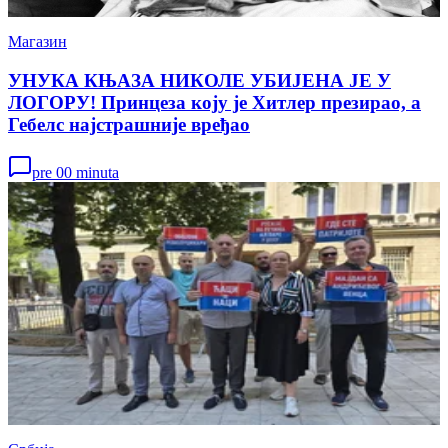
Магазин
УНУКА КЊАЗА НИКОЛЕ УБИЈЕНА ЈЕ У
ЛОГОРУ! Принцеза коју је Хитлер презирао, а
Гебелс најстрашније вређао
pre 00 minuta