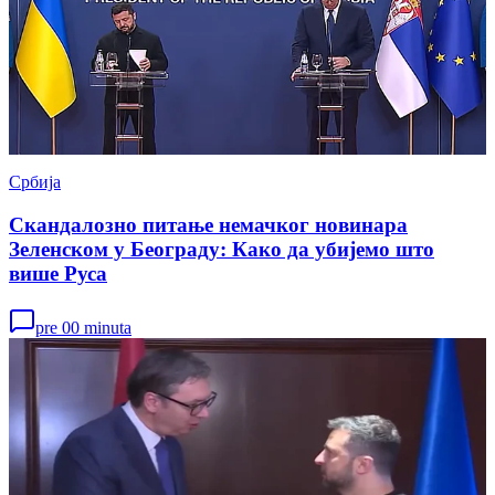
Србија
Скандалозно питање немачког новинара
Зеленском у Београду: Како да убијемо што
више Руса
pre 00 minuta