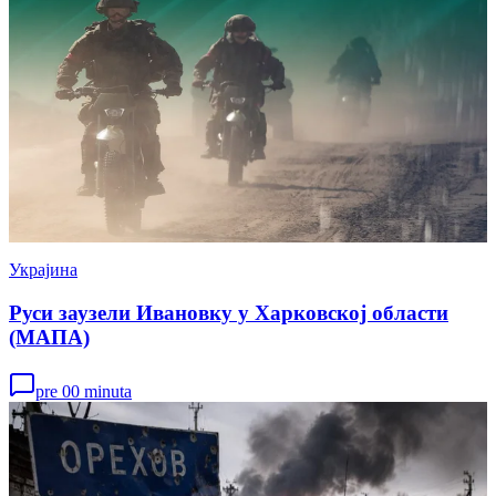
Украјина
Руси заузели Ивановку у Харковској области
(МАПА)
pre 00 minuta