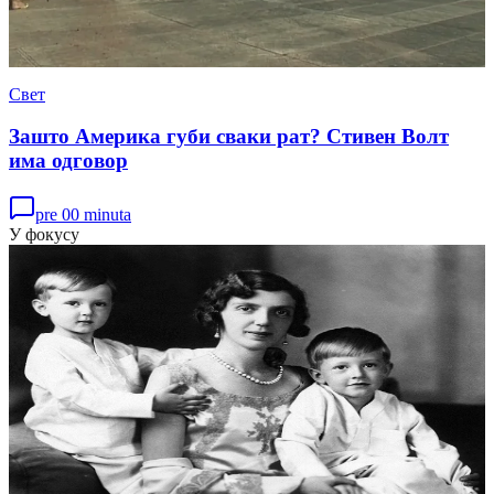
Свет
Зашто Америка губи сваки рат? Стивен Волт
има одговор
pre 00 minuta
У фокусу