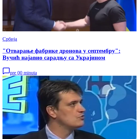
Србија
"Отварање фабрике дронова у септембру":
Вучић најавио сарадњу са Украјином
pre 00 minuta