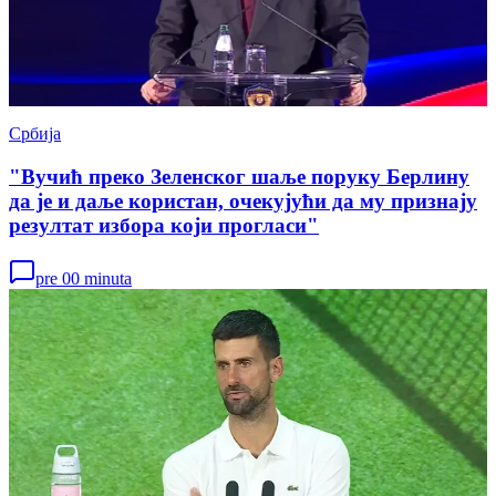
Србија
"Вучић преко Зеленског шаље поруку Берлину
да је и даље користан, очекујући да му признају
резултат избора који прогласи"
pre 00 minuta