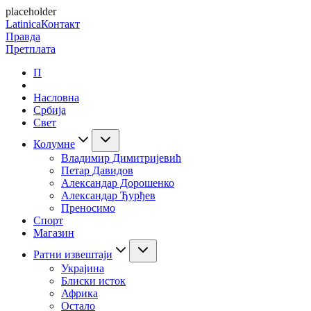
placeholder
Latinica
Контакт
Правда
Претплата
П
Насловна
Србија
Свет
Колумне
Владимир Димитријевић
Петар Давидов
Александар Дорошенко
Александар Ђурђев
Преносимо
Спорт
Магазин
Ратни извештаји
Украјина
Блиски исток
Африка
Остало