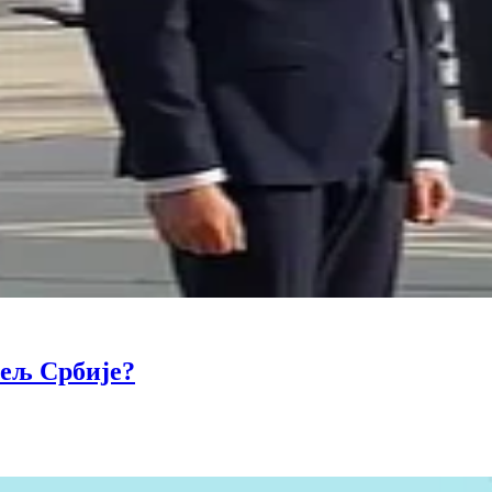
тељ Србије?