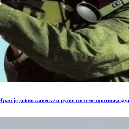
 добио кинеске и руске системе противваздуш