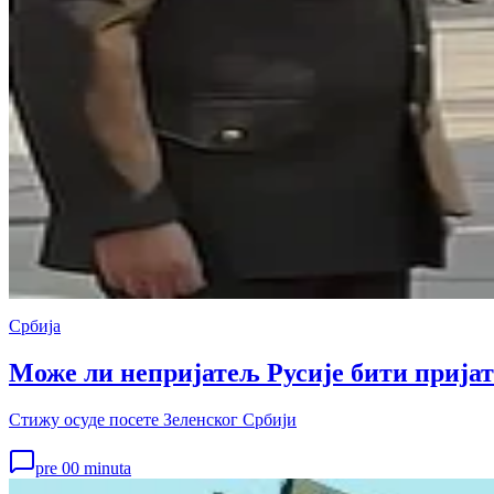
Србија
Може ли непријатељ Русије бити прија
Стижу осуде посете Зеленског Србији
pre 00 minuta