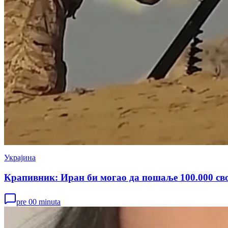
Украјина
Крапивник: Иран би могао да пошаље 100.000 сво
pre 00 minuta