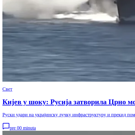
Свет
Кијев у шоку: Русија затворила Црно мо
Руски удари на украјинску лучку инфраструктуру и прекид помо
pre 00 minuta