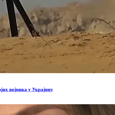
јих војника у Украјину