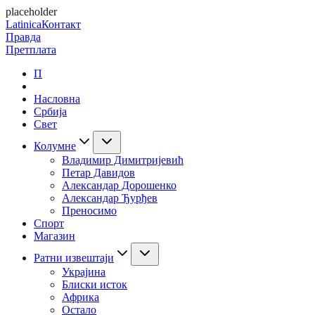
placeholder
Latinica
Контакт
Правда
Претплата
П
Насловна
Србија
Свет
Колумне
Владимир Димитријевић
Петар Давидов
Александар Дорошенко
Александар Ђурђев
Преносимо
Спорт
Магазин
Ратни извештаји
Украјина
Блиски исток
Африка
Остало