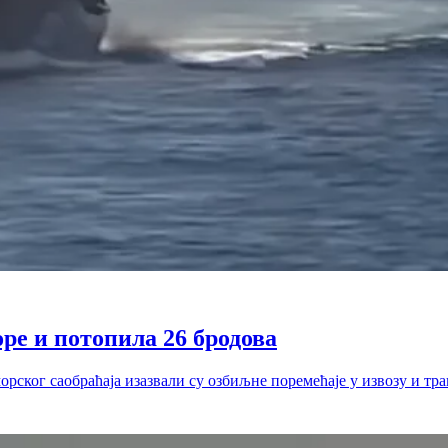
ре и потопила 26 бродова
рског саобраћаја изазвали су озбиљне поремећаје у извозу и тр