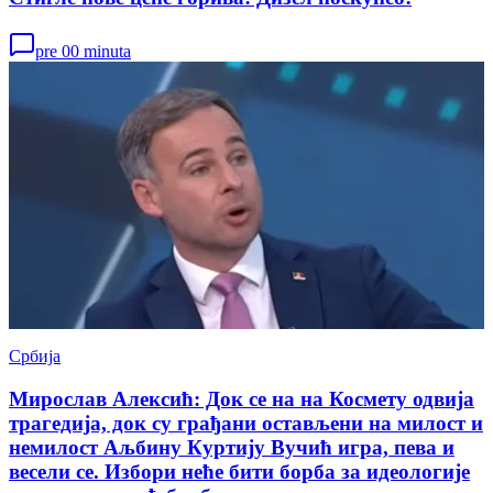
pre 00 minuta
Србија
Мирослав Алексић: Док се на на Космету одвија
трагедија, док су грађани остављени на милост и
немилост Аљбину Куртију Вучић игра, пева и
весели се. Избори неће бити борба за идеологије