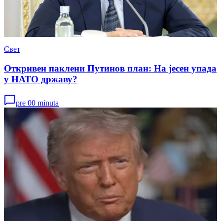
Свет
Откривен паклени Путинов план: На јесен упада
у НАТО државу?
pre 00 minuta