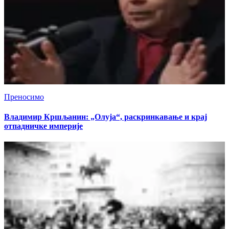
Преносимо
Владимир Кршљанин: „Олуја“, раскринкавање и крај
отпадничке империје