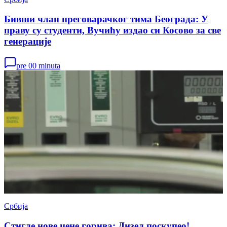
Бивши члан преговарачког тима Београда: У
праву су студенти, Вучићу издао си Косово за све
генерације
pre 00 minuta
Србија
Стигле нове цене горива: Дизел поскупео!