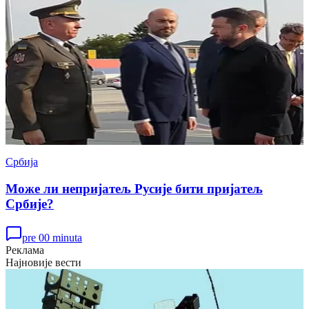
Србија
Може ли непријатељ Русије бити пријатељ
Србије?
pre 00 minuta
Реклама
Најновије вести