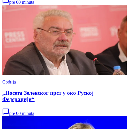
pre 00 minuta
Србија
„Посета Зеленског прст у око Руској
Федерацији“
pre 00 minuta