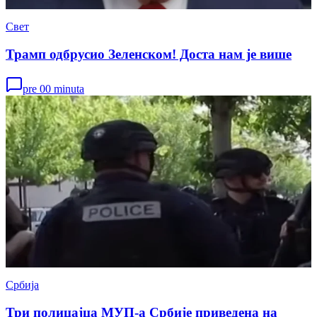
Свет
Трамп одбрусио Зеленском! Доста нам је више
pre 00 minuta
Србија
Три полицајца МУП-а Србије приведена на