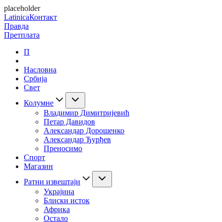
placeholder
Latinica
Контакт
Правда
Претплата
П
Насловна
Србија
Свет
Колумне
Владимир Димитријевић
Петар Давидов
Александар Дорошенко
Александар Ђурђев
Преносимо
Спорт
Магазин
Ратни извештаји
Украјина
Блиски исток
Африка
Остало