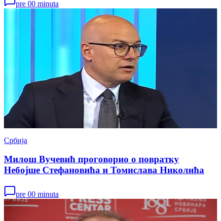
pre 00 minuta
Србија
Милош Вучевић проговорио о повратку
Небојше Стефановића и Томислава Николића
pre 00 minuta