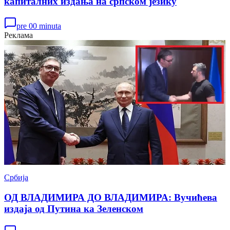
капиталних издања на српском језику
pre 00 minuta
Реклама
Србија
ОД ВЛАДИМИРА ДО ВЛАДИМИРА: Вучићева
издаја од Путина ка Зеленском