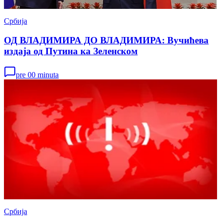
Србија
ОД ВЛАДИМИРА ДО ВЛАДИМИРА: Вучићева
издаја од Путина ка Зеленском
pre 00 minuta
Србија