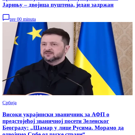
Јарињу – двојица пуштена, један задржан
pre 00 minuta
Србија
Високи украјински званичник за АФП о
предстојећој званичној посети Зеленског
Београду: „Шамар у лице Русима. Морамо да
одвојимо Србе од руске стране“