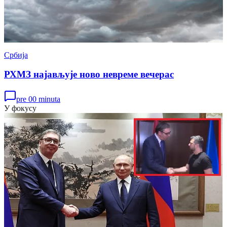
Србија
РХМЗ најављује ново невреме вечерас
pre 00 minuta
У фокусу