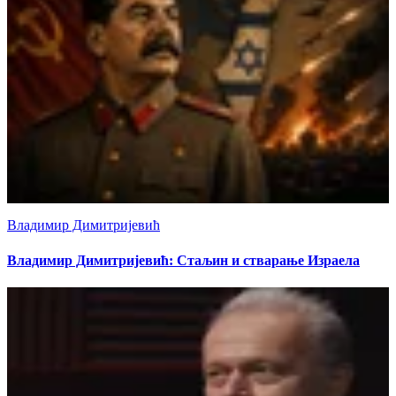
Владимир Димитријевић
Владимир Димитријевић: Стаљин и стварање Израела