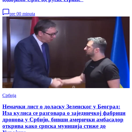
pre 00 minuta
Србија
Немачки лист о доласку Зеленског у Београд:
Иза кулиса се разговара о заједничкој фабрици
дронова у Србији, бивши амерички амбасадор
открива како српска муниција стиже до