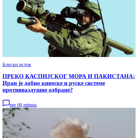
Блиски исток
ПРЕКО КАСПИЈСКОГ МОРА И ПАКИСТАНА:
Иран је добио кинеске и руске системе
противваздушне одбране?
pre 00 minuta