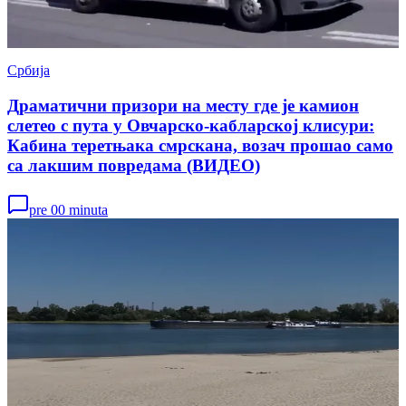
Србија
Драматични призори на месту где је камион
слетео с пута у Овчарско-кабларској клисури:
Кабина теретњака смрскана, возач прошао само
са лакшим повредама (ВИДЕО)
pre 00 minuta