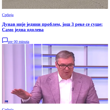
Србија
Дунав није једини проблем, још 3 реке се суше:
Само једна одолева
pre 00 minuta
Србија