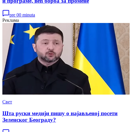
и програме, већ борба за промене
pre 00 minuta
Реклама
Свет
Шта руски медији пишу о најављеној посети
Зеленског Београду?