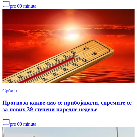
pre 00 minuta
Србија
Прогноза какве смо се прибојавали, спремите се
за нових 39 степени наредне недеље
pre 00 minuta