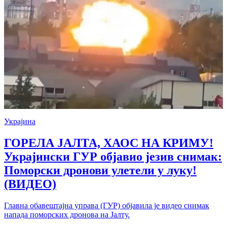
Украјина
ГОРЕЛА ЈАЛТА, ХАОС НА КРИМУ!
Украјински ГУР објавио језив снимак:
Поморски дронови улетели у луку!
(ВИДЕО)
Главна обавештајна управа (ГУР) објавила је видео снимак
напада поморских дронова на Јалту.