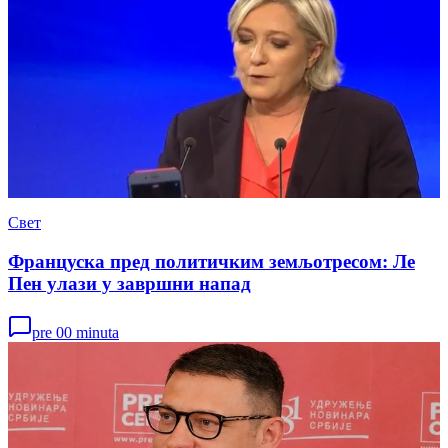
Свет
Француска пред политичким земљотресом: Ле
Пен улази у завршни напад
pre 00 minuta