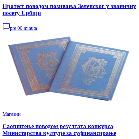
Протест поводом позивања Зеленског у званичну
посету Србији
pre 00 minuta
Магазин
Саопштење поводом резултата конкурса
Министарства културе за суфинансирање