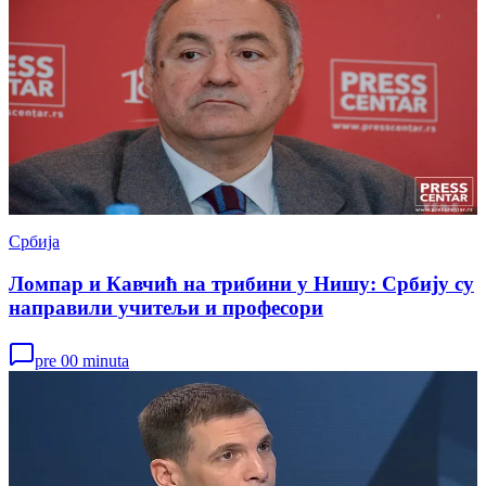
Србија
Ломпар и Кавчић на трибини у Нишу: Србију су
направили учитељи и професори
pre 00 minuta