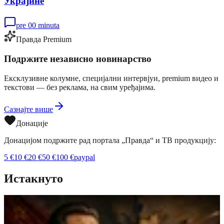
Украјине
pre 00 minuta
Правда Premium
Подржите независно новинарство
Ексклузивне колумне, специјални интервјуи, premium видео и
текстови — без реклама, на свим уређајима.
Сазнајте више
Донације
Донацијом подржите рад портала „Правда“ и ТВ продукцију:
5
€
10
€
20
€
50
€
100
€
paypal
Истакнуто