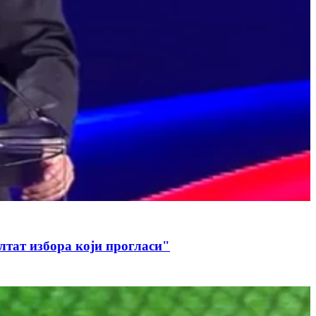
 даље користан, очекујући да му признају резултат избора који прогласи"