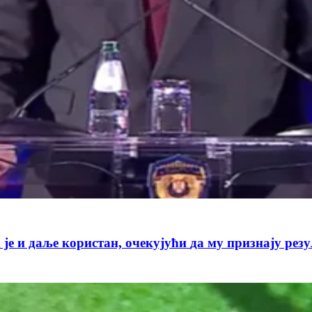
"Вучић преко Зеленског шаље поруку Берлину да је и