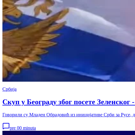
Србија
Скуп у Београду због посете Зеленског 
Говорили су Младен Обрадовић из иницијативе Срби за Русе, 
pre 00 minuta