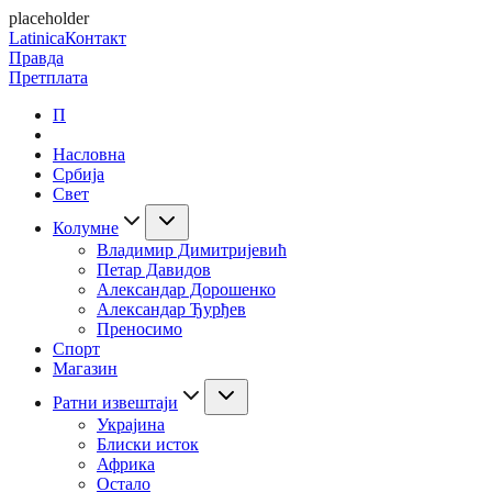
placeholder
Latinica
Контакт
Правда
Претплата
П
Насловна
Србија
Свет
Колумне
Владимир Димитријевић
Петар Давидов
Александар Дорошенко
Александар Ђурђев
Преносимо
Спорт
Магазин
Ратни извештаји
Украјина
Блиски исток
Африка
Остало