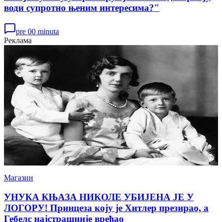
води супротно њеним интересима?"
pre 00 minuta
Реклама
Магазин
УНУКА КЊАЗА НИКОЛЕ УБИЈЕНА ЈЕ У
ЛОГОРУ! Принцеза коју је Хитлер презирао, а
Гебелс најстрашније вређао