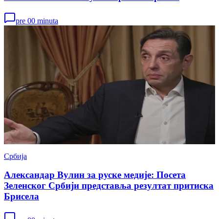
pre 00 minuta
Србија
Александар Вулин за руске медије: Посета
Зеленског Србији представља резултат притиска
Брисела