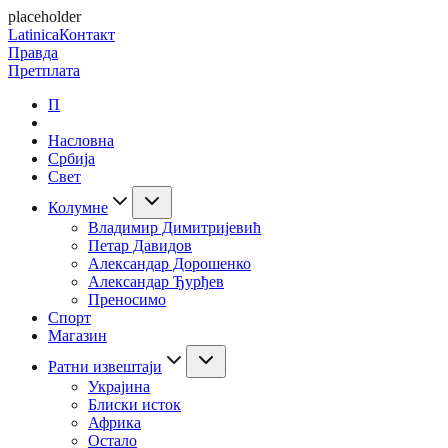
placeholder
Latinica
Контакт
Правда
Претплата
П
Насловна
Србија
Свет
Колумне
Владимир Димитријевић
Петар Давидов
Александар Дорошенко
Александар Ђурђев
Преносимо
Спорт
Магазин
Ратни извештаји
Украјина
Блиски исток
Африка
Остало