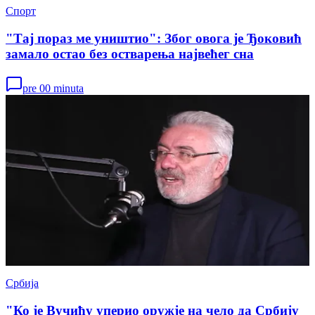
Спорт
"Тај пораз ме уништио": Због овога је Ђоковић
замало остао без остварења највећег сна
pre 00 minuta
Србија
"Ко је Вучићу уперио оружје на чело да Србију