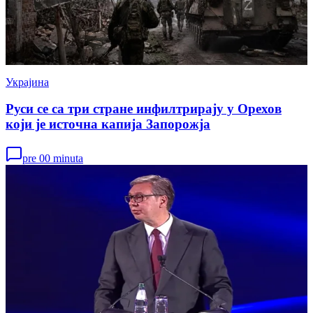
Украјина
Руси се са три стране инфилтрирају у Орехов
који је источна капија Запорожја
pre 00 minuta