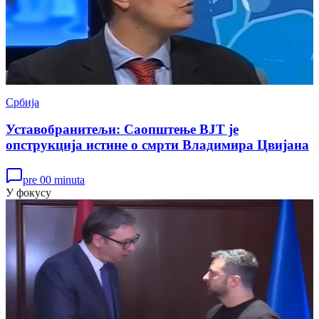
Србија
Уставобранитељи: Саопштење ВЈТ је
опструкција истине о смрти Владимира Цвијана
pre 00 minuta
У фокусу