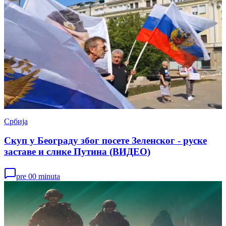
Србија
Скуп у Београду због посете Зеленског - руске
заставе и слике Путина (ВИДЕО)
pre 00 minuta