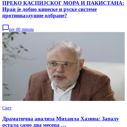
ПРЕКО КАСПИЈСКОГ МОРА И ПАКИСТАНА:
Иран је добио кинеске и руске системе
противваздушне одбране?
pre 00 minuta
Свет
Драматична анализа Михаила Хазина: Западу
остала само два месеца …