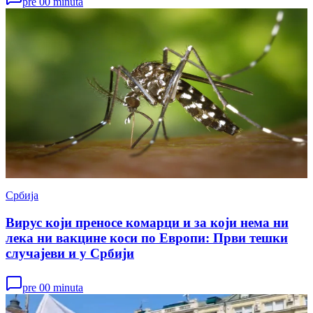
pre 00 minuta
Србија
Вирус који преносе комарци и за који нема ни
лека ни вакцине коси по Европи: Први тешки
случајеви и у Србији
pre 00 minuta