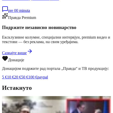
pre 00 minuta
Правда Premium
Подржите независно новинарство
Ексклузивне колумне, специјални интервјуи, premium видео и
текстови — без реклама, на свим уређајима.
Сазнајте више
Донације
Донацијом подржите рад портала „Правда“ и ТВ продукцију:
5
€
10
€
20
€
50
€
100
€
paypal
Истакнуто