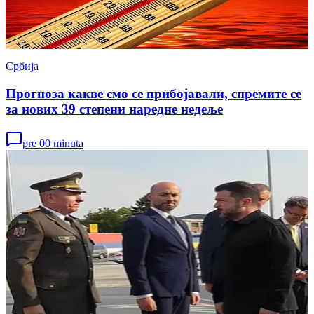
Србија
Прогноза какве смо се прибојавали, спремите се
за нових 39 степени наредне недеље
pre 00 minuta