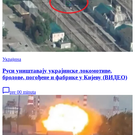
Украјина
Руси уништавају украјинске локомотиве,
бродове, погођене и фабрике у Кијеву (ВИДЕО)
pre 00 minuta