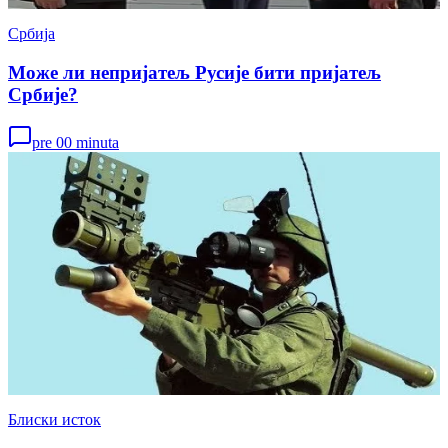
Србија
Може ли непријатељ Русије бити пријатељ
Србије?
pre 00 minuta
Блиски исток