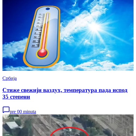
Србија
Стиже свежији ваздух, температура пада испод
35 степени
pre 00 minuta