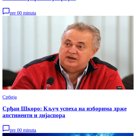
pre 00 minuta
Србија
Срђан Шкоро: Кључ успеха на изборима држе
апстиненти и дијаспора
pre 00 minuta