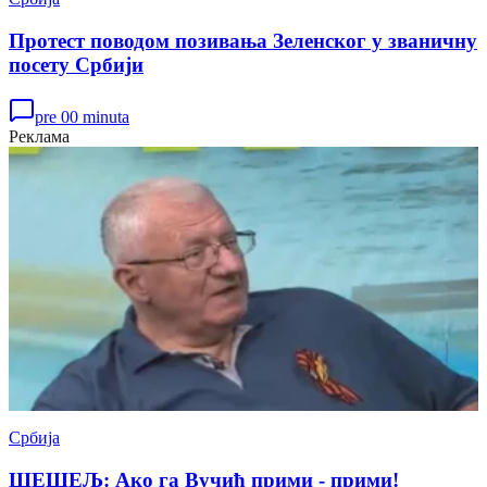
Протест поводом позивања Зеленског у званичну
посету Србији
pre 00 minuta
Реклама
Србија
ШЕШЕЉ: Ако га Вучић прими - прими!