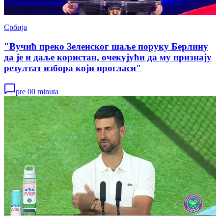
Србија
"Вучић преко Зеленског шаље поруку Берлину
да је и даље користан, очекујући да му признају
резултат избора који прогласи"
pre 00 minuta