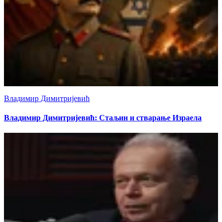
Владимир Димитријевић
Владимир Димитријевић: Стаљин и стварање Израела