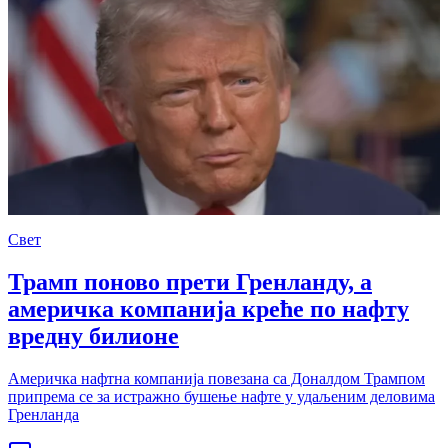
Свет
Трамп поново прети Гренланду, а
америчка компанија креће по нафту
вредну билионе
Америчка нафтна компанија повезана са Доналдом Трампом
припрема се за истражно бушење нафте у удаљеним деловима
Гренланда