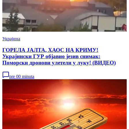
Украјина
ГОРЕЛА ЈАЛТА, ХАОС НА КРИМУ!
Украјински ГУР објавио језив снимак:
Поморски дронови улетели у луку! (ВИДЕО)
pre 00 minuta