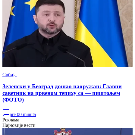
Србија
Зеленски у Београд дошао наоружан: Главни
саветник на црвеном тепиху са — пиштољем
(ФОТО)
pre 00 minuta
Реклама
Најновије вести