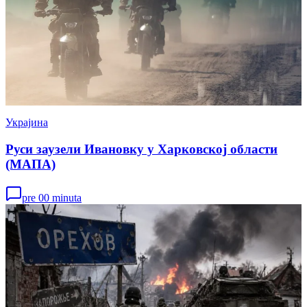
Украјина
Руси заузели Ивановку у Харковској области
(МАПА)
pre 00 minuta