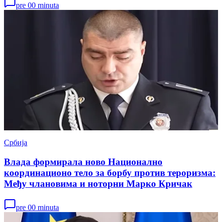
pre 00 minuta
Србија
Влада формирала ново Национално
координационо тело за борбу против тероризма:
Међу члановима и ноторни Марко Кричак
pre 00 minuta