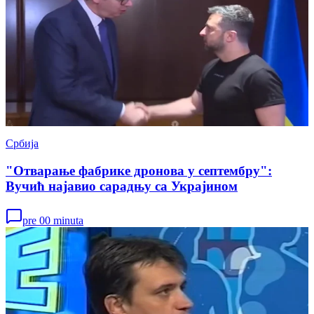
Србија
"Отварање фабрике дронова у септембру":
Вучић најавио сарадњу са Украјином
pre 00 minuta