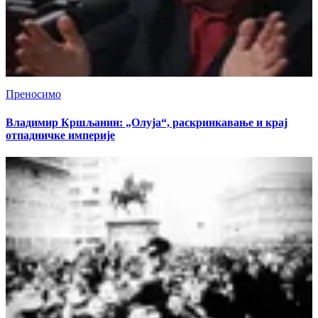
Преносимо
Владимир Кршљанин: „Олуја“, раскринкавање и крај
отпадничке империје