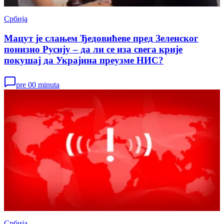
Србија
Мацут је слањем Ђедовићеве пред Зеленског
понизио Русију – да ли се иза свега крије
покушај да Украјина преузме НИС?
pre 00 minuta
Србија