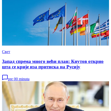
Свет
Запад спрема много већи план: Кнутов открио
шта се крије иза притиска на Русију
pre 00 minuta