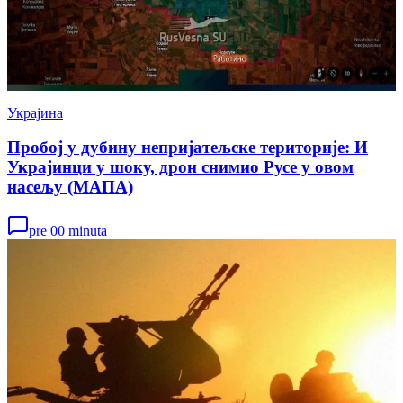
Украјина
Пробој у дубину непријатељске територије: И
Украјинци у шоку, дрон снимио Русе у овом
насељу (МАПА)
pre 00 minuta