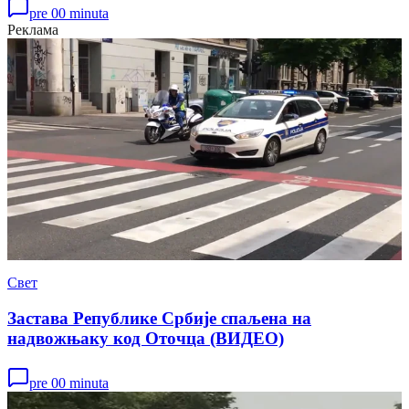
pre 00 minuta
Реклама
Свет
Застава Републике Србије спаљена на
надвожњаку код Оточца (ВИДЕО)
pre 00 minuta