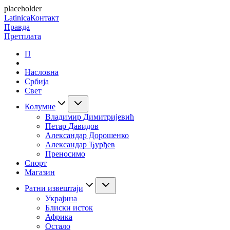
placeholder
Latinica
Контакт
Правда
Претплата
П
Насловна
Србија
Свет
Колумне
Владимир Димитријевић
Петар Давидов
Александар Дорошенко
Александар Ђурђев
Преносимо
Спорт
Магазин
Ратни извештаји
Украјина
Блиски исток
Африка
Остало