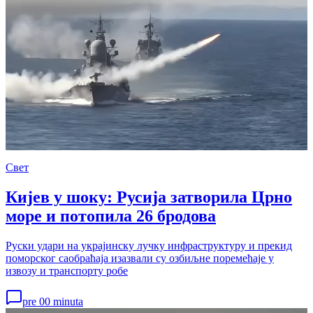
Свет
Кијев у шоку: Русија затворила Црно
море и потопила 26 бродова
Руски удари на украјинску лучку инфраструктуру и прекид
поморског саобраћаја изазвали су озбиљне поремећаје у
извозу и транспорту робе
pre 00 minuta