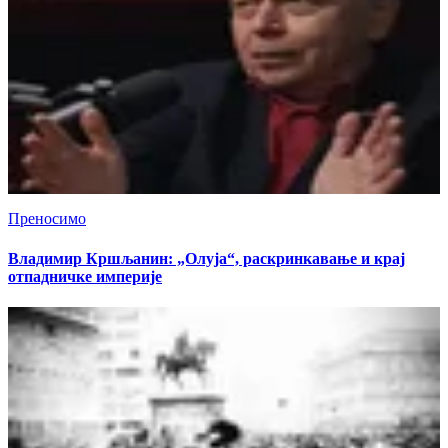
Преносимо
Владимир Кршљанин: „Олуја“, раскринкавање и крај
отпадничке империје