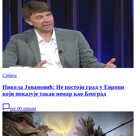
Србија
Никола Јовановић: Не постоји град у Европи
који показује такав немар као Београд
pre 00 minuta