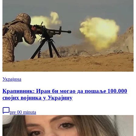
Украјина
Крапивник: Иран би могао да пошаље 100.000
својих војника у Украјину
pre 00 minuta