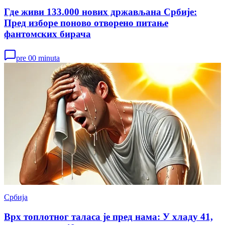
Где живи 133.000 нових држављана Србије:
Пред изборе поново отворено питање
фантомских бирача
pre 00 minuta
Србија
Врх топлотног таласа је пред нама: У хладу 41,