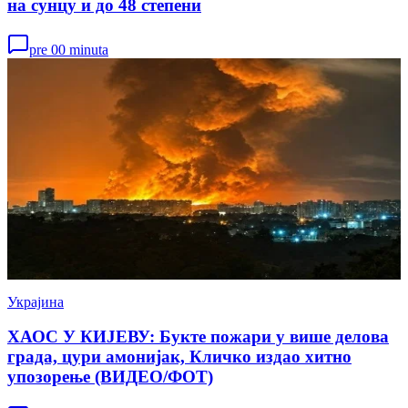
на сунцу и до 48 степени
pre 00 minuta
Украјина
ХАОС У КИЈЕВУ: Букте пожари у више делова
града, цури амонијак, Кличко издао хитно
упозорење (ВИДЕО/ФОТ)