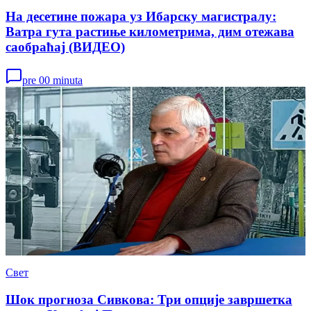
На десетине пожара уз Ибарску магистралу:
Ватра гута растиње километрима, дим отежава
саобраћај (ВИДЕО)
pre 00 minuta
Свет
Шок прогноза Сивкова: Три опције завршетка