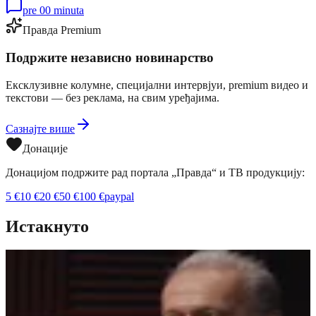
pre 00 minuta
Правда Premium
Подржите независно новинарство
Ексклузивне колумне, специјални интервјуи, premium видео и
текстови — без реклама, на свим уређајима.
Сазнајте више
Донације
Донацијом подржите рад портала „Правда“ и ТВ продукцију:
5
€
10
€
20
€
50
€
100
€
paypal
Истакнуто