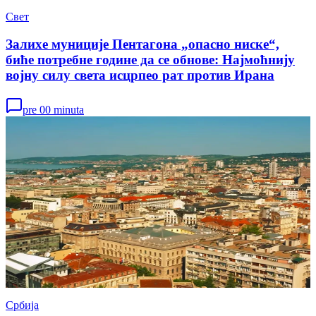
Свет
Залихе муниције Пентагона „опасно ниске“,
биће потребне године да се обнове: Најмоћнију
војну силу света исцрпео рат против Ирана
pre 00 minuta
Србија