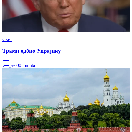
Свет
Трамп одбио Украјину
pre 00 minuta