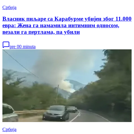
Србија
Власник пиљаре са Карабурме убијен због 11.000
евра: Жена га намамила интимним односом,
везали га пертлама, па убили
pre 00 minuta
Србија