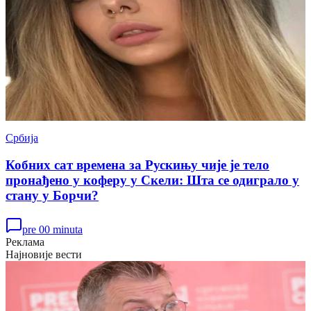
Србија
Кобних сат времена за Рускињу чије је тело
пронађено у коферу у Скели: Шта се одиграло у
стану у Борчи?
pre 00 minuta
Реклама
Најновије вести