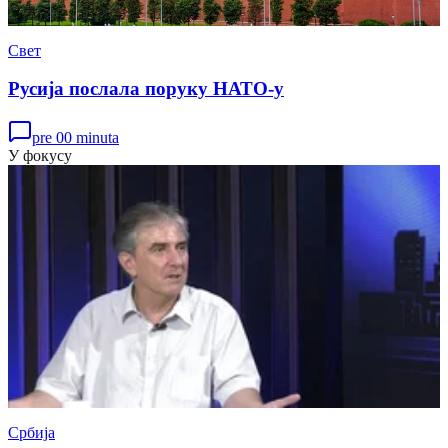
Свет
Русија послала поруку НАТО-у
pre 00 minuta
У фокусу
Србија