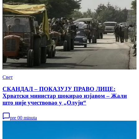
Свет
СКАНДАЛ – ПОКАЗУЈУ ПРАВО ЛИЦЕ:
Хрватски министар шокирао изјавом – Жали
што није учествовао у „Олуји“
pre 00 minuta