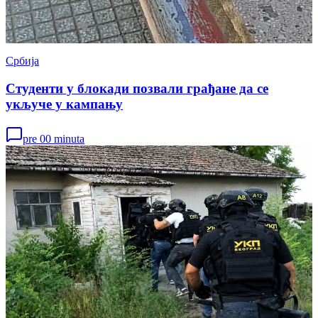
Србија
Студенти у блокади позвали грађане да се
укључе у кампању
pre 00 minuta