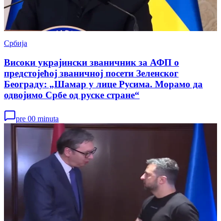
Србија
Високи украјински званичник за АФП о
предстојећој званичној посети Зеленског
Београду: „Шамар у лице Русима. Морамо да
одвојимо Србе од руске стране“
pre 00 minuta