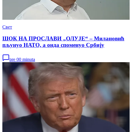
Свет
ШОК НА ПРОСЛАВИ „ОЛУЈЕ“ – Милановић
пљунуо НАТО, а онда споменуо Србију
pre 00 minuta