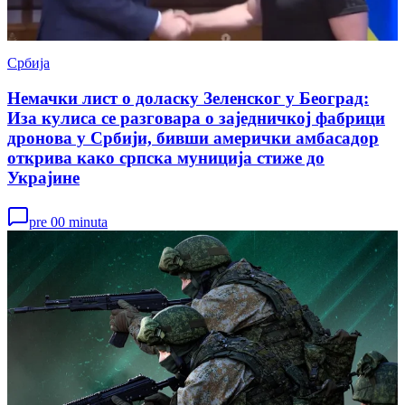
Србија
Немачки лист о доласку Зеленског у Београд:
Иза кулиса се разговара о заједничкој фабрици
дронова у Србији, бивши амерички амбасадор
открива како српска муниција стиже до
Украјине
pre 00 minuta