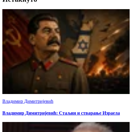
Владимир Димитријевић
Владимир Димитријевић: Стаљин и стварање Израела