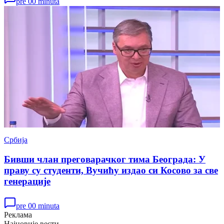
pre 00 minuta
Србија
Бивши члан преговарачког тима Београда: У
праву су студенти, Вучићу издао си Косово за све
генерације
pre 00 minuta
Реклама
Најновије вести