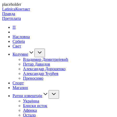
placeholder
Latinica
Контакт
Правда
Претплата
П
Насловна
Србија
Свет
Колумне
Владимир Димитријевић
Петар Давидов
Александар Дорошенко
Александар Ђурђев
Преносимо
Спорт
Магазин
Ратни извештаји
Украјина
Блиски исток
Африка
Остало