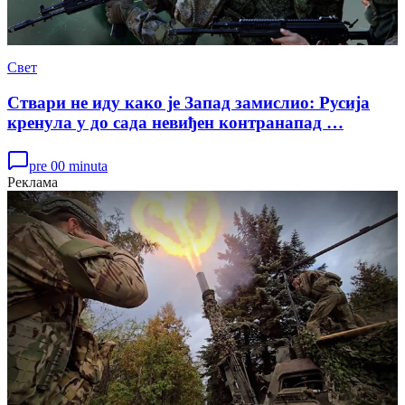
Свет
Ствари не иду како је Запад замислио: Русија
кренула у до сада невиђен контранапад …
pre 00 minuta
Реклама