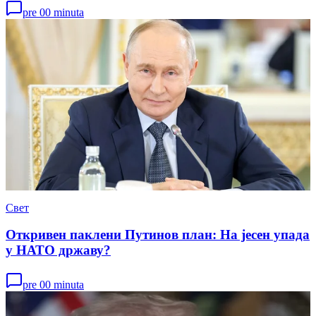
pre 00 minuta
Свет
Откривен паклени Путинов план: На јесен упада
у НАТО државу?
pre 00 minuta