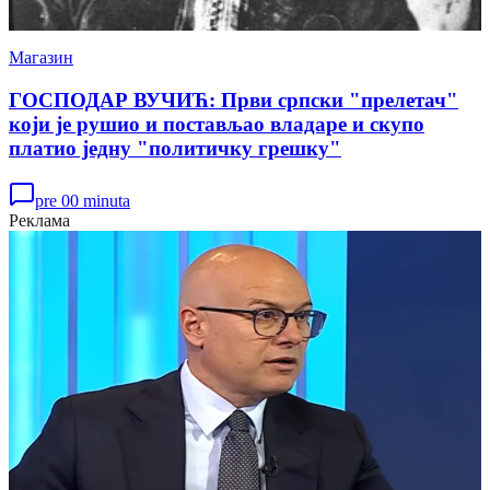
Магазин
ГОСПОДАР ВУЧИЋ: Први српски "прелетач"
који је рушио и постављао владаре и скупо
платио једну "политичку грешку"
pre 00 minuta
Реклама