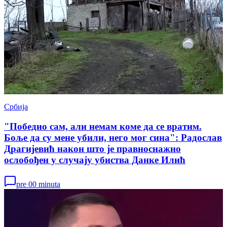
Србија
"Победио сам, али немам коме да се вратим.
Боље да су мене убили, него мог сина": Радослав
Драгијевић након што је правноснажно
ослобођен у случају убиства Данке Илић
pre 00 minuta