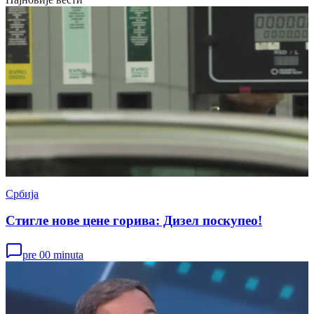
Србија
Стигле нове цене горива: Дизел поскупео!
pre 00 minuta