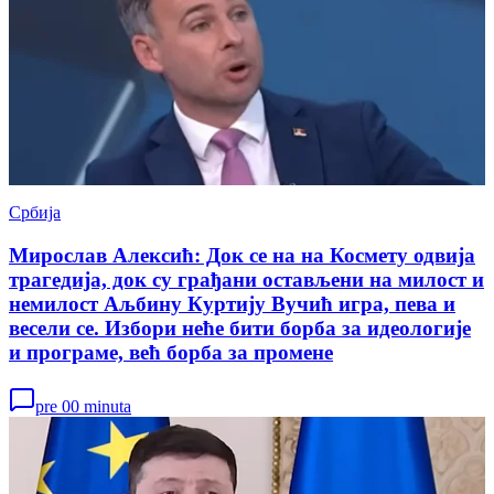
Србија
Мирослав Алексић: Док се на на Космету одвија
трагедија, док су грађани остављени на милост и
немилост Аљбину Куртију Вучић игра, пева и
весели се. Избори неће бити борба за идеологије
и програме, већ борба за промене
pre 00 minuta