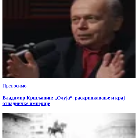
Преносимо
Владимир Кршљанин: „Олуја“, раскринкавање и крај
отпадничке империје