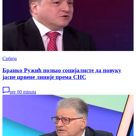
Србија
Бранко Ружић позвао социјалисте да повуку
јасне црвене линије према СНС
pre 00 minuta