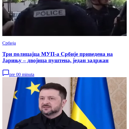
Србија
Три полицајца МУП-а Србије приведена на
Јарињу – двојица пуштена, један задржан
pre 00 minuta