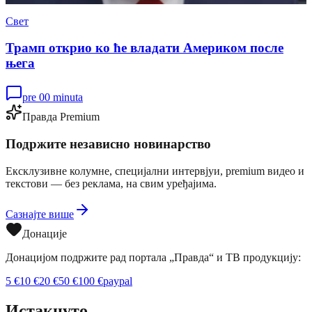
Свет
Трамп открио ко ће владати Америком после
њега
pre 00 minuta
Правда Premium
Подржите независно новинарство
Ексклузивне колумне, специјални интервјуи, premium видео и
текстови — без реклама, на свим уређајима.
Сазнајте више
Донације
Донацијом подржите рад портала „Правда“ и ТВ продукцију:
5
€
10
€
20
€
50
€
100
€
paypal
Истакнуто