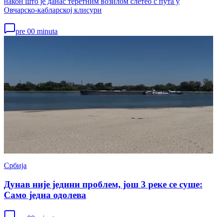
након што је данас теретним возилом слетео с пута у
Овчарско-кабларској клисури
pre 00 minuta
Србија
Дунав није једини проблем, још 3 реке се суше:
Само једна одолева