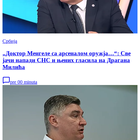
Србија
„Доктор Менгеле са арсеналом оружја…“: Све
јачи напади СНС и њених гласила на Драгана
Милића
pre 00 minuta