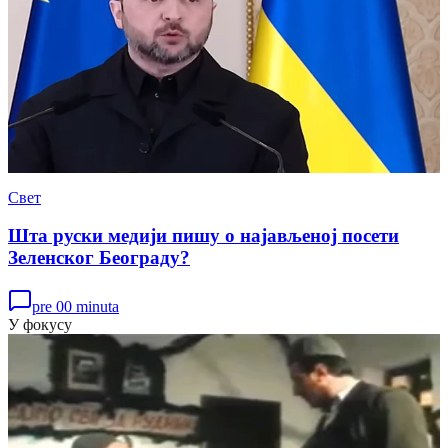
Свет
Шта руски медији пишу о најављеној посети
Зеленског Београду?
pre 00 minuta
У фокусу