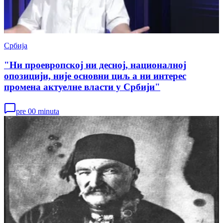
Србија
"Ни проевропској ни десној, националној
опозицији, није основни циљ а ни интерес
промена актуелне власти у Србији"
pre 00 minuta