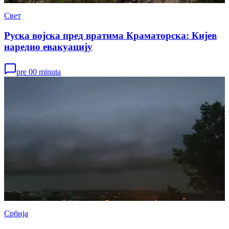
Свет
Руска војска пред вратима Краматорска: Кијев
наредио евакуацију
pre 00 minuta
Србија