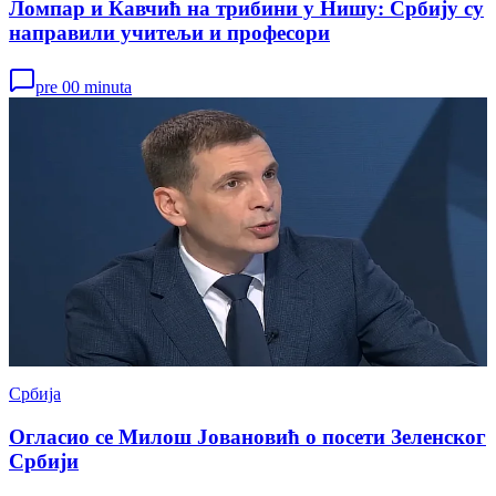
Ломпар и Кавчић на трибини у Нишу: Србију су
направили учитељи и професори
pre 00 minuta
Србија
Огласио се Милош Јовановић о посети Зеленског
Србији