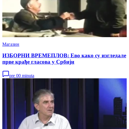
Магазин
ИЗБОРНИ ВРЕМЕПЛОВ: Ево како су изгледале
прве крађе гласова у Србији
pre 00 minuta