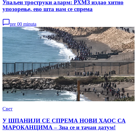
Упаљен троструки аларм: РХМЗ издао хитно
упозорење, ево шта нам се спрема
pre 00 minuta
Свет
У ШПАНИЈИ СЕ СПРЕМА НОВИ ХАОС СА
МАРОКАНЦИМА – Зна се и тачан датум!