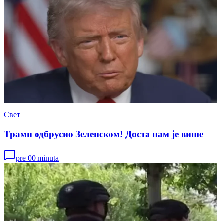
Свет
Трамп одбрусио Зеленском! Доста нам је више
pre 00 minuta