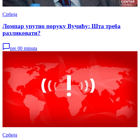
Србија
Ломпар упутио поруку Вучићу: Шта треба
разликовати?
pre 00 minuta
Србија