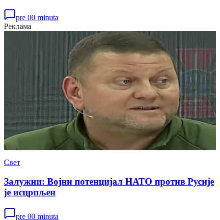
pre 00 minuta
Реклама
Свет
Залужни: Војни потенцијал НАТО против Русије
је исцрпљен
pre 00 minuta