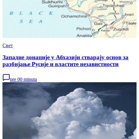
Свет
Западне донације у Абхазији стварају основ за
разбијање Русије и властите независтности
pre 00 minuta