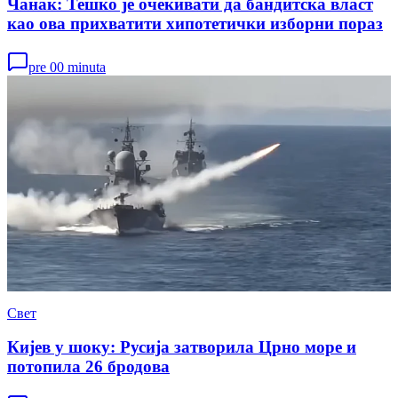
Чанак: Тешко је очекивати да бандитска власт
као ова прихватити хипотетички изборни пораз
pre 00 minuta
Свет
Кијев у шоку: Русија затворила Црно море и
потопила 26 бродова