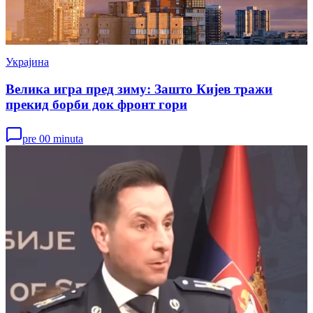
Украјина
Велика игра пред зиму: Зашто Кијев тражи
прекид борби док фронт гори
pre 00 minuta