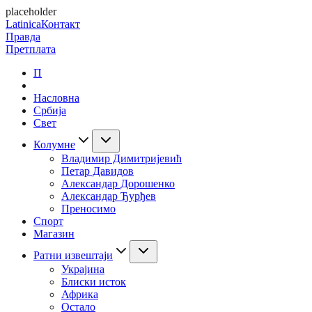
placeholder
Latinica
Контакт
Правда
Претплата
П
Насловна
Србија
Свет
Колумне
Владимир Димитријевић
Петар Давидов
Александар Дорошенко
Александар Ђурђев
Преносимо
Спорт
Магазин
Ратни извештаји
Украјина
Блиски исток
Африка
Остало