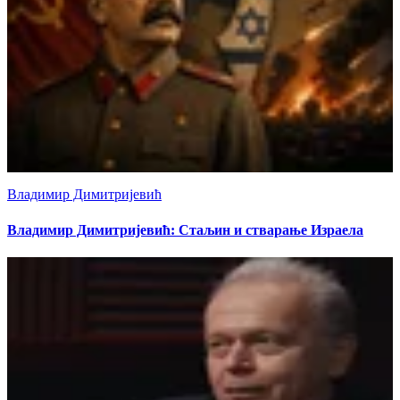
Владимир Димитријевић
Владимир Димитријевић: Стаљин и стварање Израела