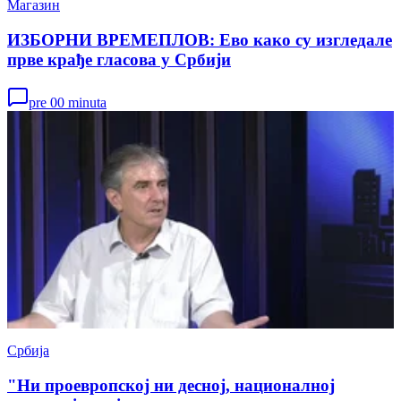
Магазин
ИЗБОРНИ ВРЕМЕПЛОВ: Ево како су изгледале
прве крађе гласова у Србији
pre 00 minuta
Србија
"Ни проевропској ни десној, националној