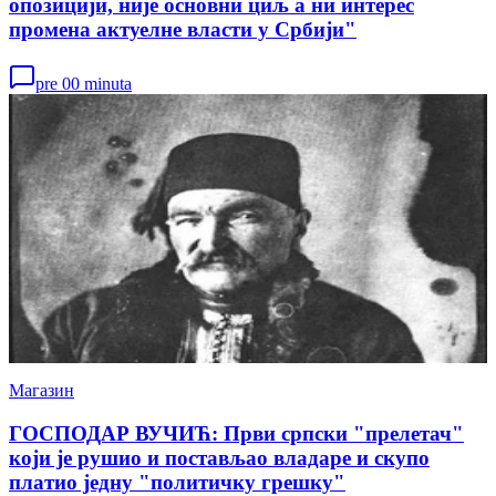
опозицији, није основни циљ а ни интерес
промена актуелне власти у Србији"
pre 00 minuta
Магазин
ГОСПОДАР ВУЧИЋ: Први српски "прелетач"
који је рушио и постављао владаре и скупо
платио једну "политичку грешку"