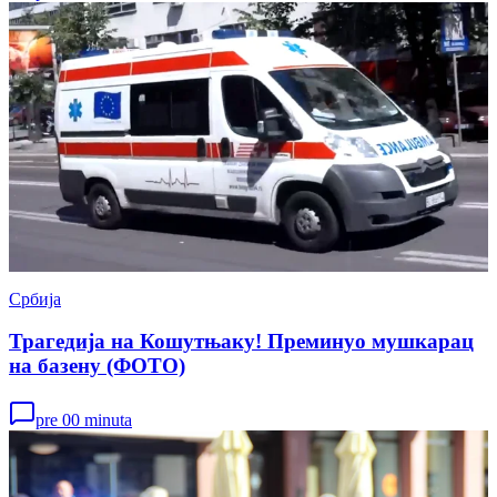
Србија
Трагедија на Кошутњаку! Преминуо мушкарац
на базену (ФОТО)
pre 00 minuta