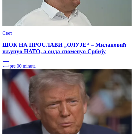
Свет
ШОК НА ПРОСЛАВИ „ОЛУЈЕ“ – Милановић
пљунуо НАТО, а онда споменуо Србију
pre 00 minuta