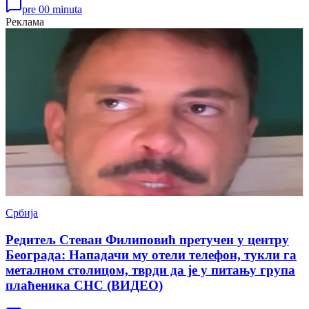
pre 00 minuta
Реклама
Србија
Редитељ Стеван Филиповић претучен у центру
Београда: Нападачи му отели телефон, тукли га
металном столицом, тврди да је у питању група
плаћеника СНС (ВИДЕО)