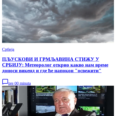
Србија
ПЉУСКОВИ И ГРМЉАВИНА СТИЖУ У
СРБИЈУ: Метеоролог открио какво нам време
доноси викенд и где ће напокон "освежити"
pre 00 minuta