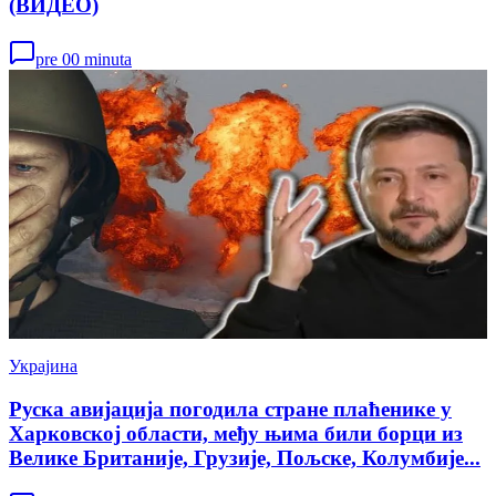
(ВИДЕО)
pre 00 minuta
Украјина
Руска авијација погодила стране плаћенике у
Харковској области, међу њима били борци из
Велике Британије, Грузије, Пољске, Колумбије...