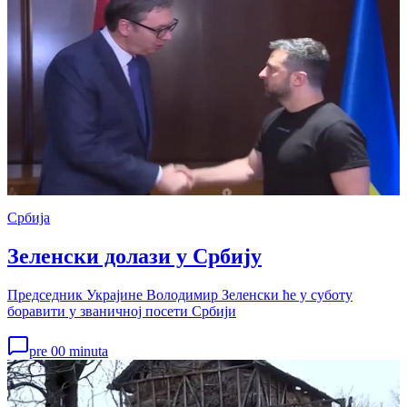
Србија
Зеленски долази у Србију
Председник Украјине Володимир Зеленски ће у суботу
боравити у званичној посети Србији
pre 00 minuta