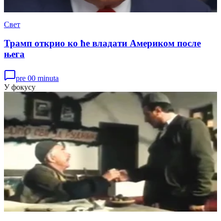
Свет
Трамп открио ко ће владати Америком после
њега
pre 00 minuta
У фокусу