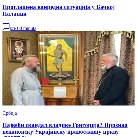
Проглашена ванредна ситуација у Бачкој
Паланци
pre 00 minuta
Србија
Највећи скандал владике Григорија? Признао
неканонску Украјинску православну цркву