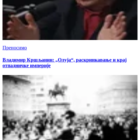
Преносимо
Владимир Кршљанин: „Олуја“, раскринкавање и крај
отпадничке империје