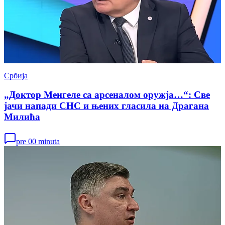
Србија
„Доктор Менгеле са арсеналом оружја…“: Све
јачи напади СНС и њених гласила на Драгана
Милића
pre 00 minuta