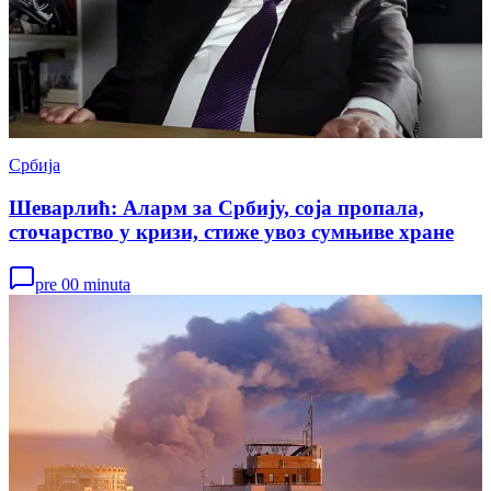
Србија
Шеварлић: Аларм за Србију, соја пропала,
сточарство у кризи, стиже увоз сумњиве хране
pre 00 minuta