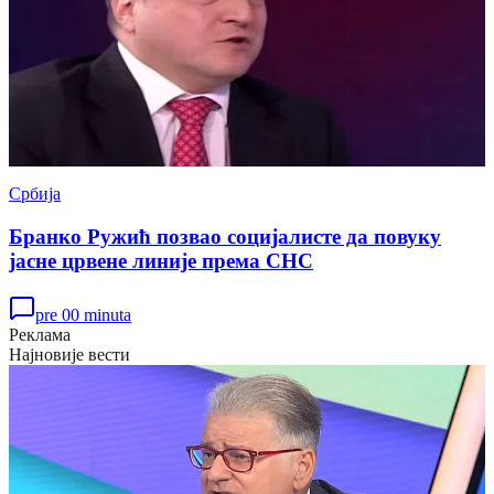
Србија
Бранко Ружић позвао социјалисте да повуку
јасне црвене линије према СНС
pre 00 minuta
Реклама
Најновије вести