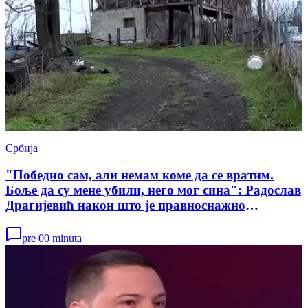
Србија
"Победио сам, али немам коме да се вратим.
Боље да су мене убили, него мог сина": Радослав
Драгијевић након што је правноснажно
ослобођен у случају убиства Данке Илић
pre 00 minuta