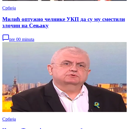
Србија
Милић оптужио челнике УКП да су му сместили
злочин на Сењаку
pre 00 minuta
Србија