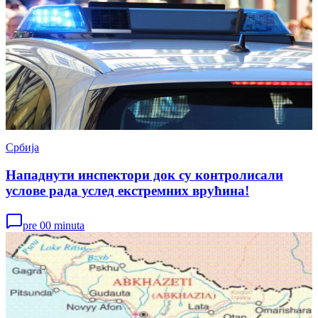
Србија
Нападнути инспектори док су контролисали
услове рада услед екстремних врућина!
pre 00 minuta