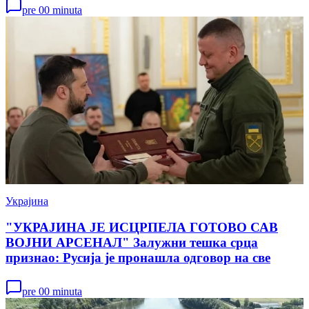
pre 00 minuta
Украјина
"УКРАЈИНА ЈЕ ИСЦРПЕЛА ГОТОВО САВ
ВОЈНИ АРСЕНАЛ" Залужни тешка срца
признао: Русија је пронашла одговор на све
pre 00 minuta