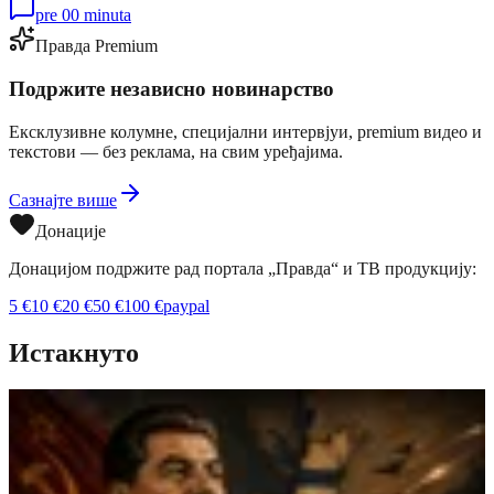
pre 00 minuta
Правда Premium
Подржите независно новинарство
Ексклузивне колумне, специјални интервјуи, premium видео и
текстови — без реклама, на свим уређајима.
Сазнајте више
Донације
Донацијом подржите рад портала „Правда“ и ТВ продукцију:
5
€
10
€
20
€
50
€
100
€
paypal
Истакнуто