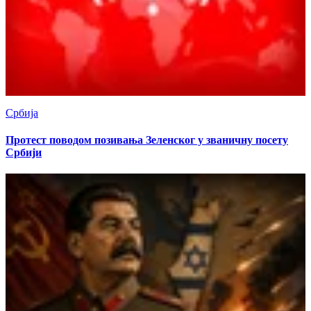
Србија
Протест поводом позивања Зеленског у званичну посету
Србији