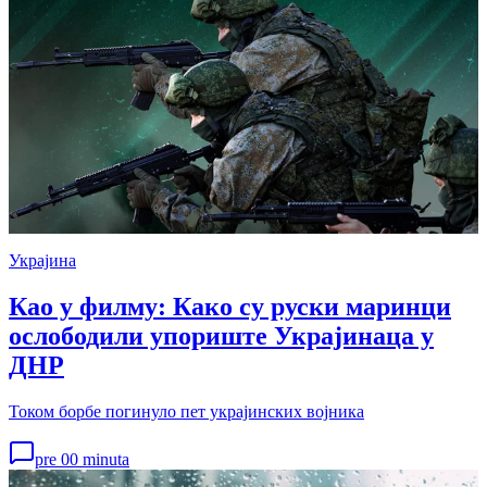
Украјина
Као у филму: Како су руски маринци
ослободили упориште Украјинаца у
ДНР
Током борбе погинуло пет украјинских војника
pre 00 minuta