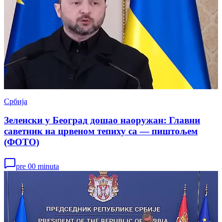
Србија
Зеленски у Београд дошао наоружан: Главни
саветник на црвеном тепиху са — пиштољем
(ФОТО)
pre 00 minuta