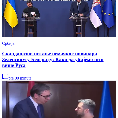
Србија
Скандалозно питање немачког новинара
Зеленском у Београду: Како да убијемо што
више Руса
pre 00 minuta