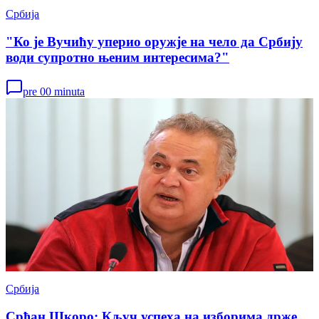
Србија
"Ко је Вучићу уперио оружје на чело да Србију
води супротно њеним интересима?"
pre 00 minuta
Србија
Срђан Шкоро: Кључ успеха на изборима држе