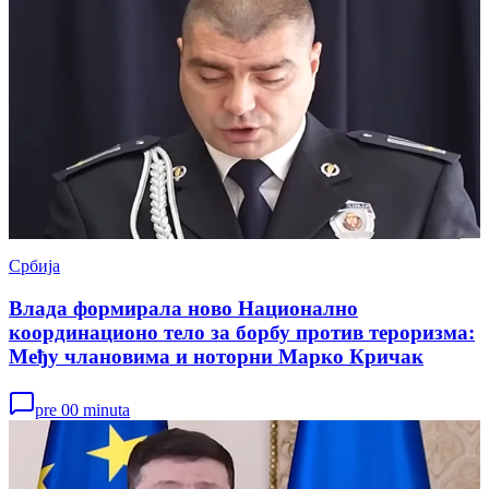
Србија
Влада формирала ново Национално
координационо тело за борбу против тероризма:
Међу члановима и ноторни Марко Кричак
pre 00 minuta