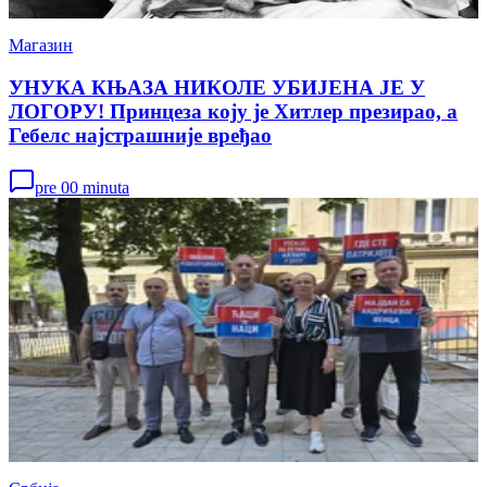
Магазин
УНУКА КЊАЗА НИКОЛЕ УБИЈЕНА ЈЕ У
ЛОГОРУ! Принцеза коју је Хитлер презирао, а
Гебелс најстрашније вређао
pre 00 minuta