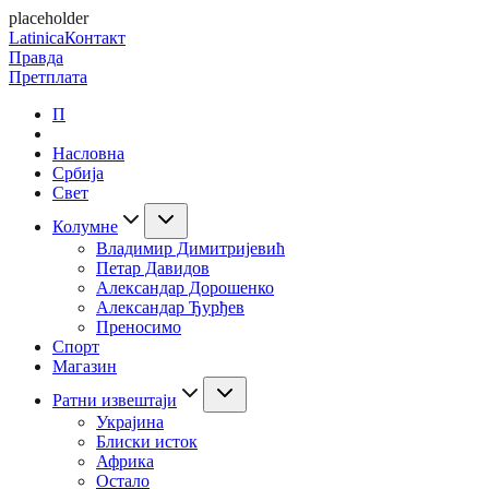
placeholder
Latinica
Контакт
Правда
Претплата
П
Насловна
Србија
Свет
Колумне
Владимир Димитријевић
Петар Давидов
Александар Дорошенко
Александар Ђурђев
Преносимо
Спорт
Магазин
Ратни извештаји
Украјина
Блиски исток
Африка
Остало