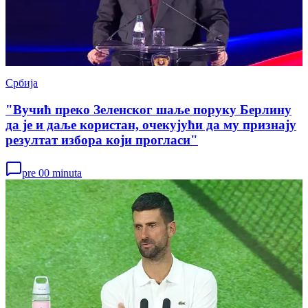
Србија
"Вучић преко Зеленског шаље поруку Берлину
да је и даље користан, очекујући да му признају
резултат избора који прогласи"
pre 00 minuta