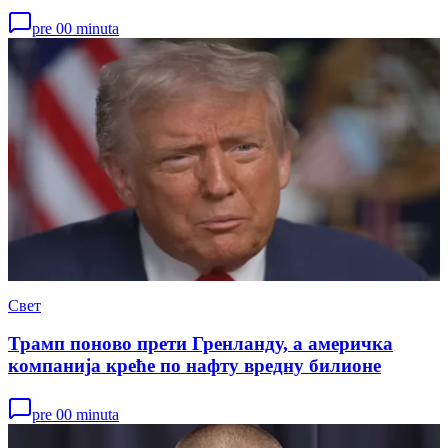
pre 00 minuta
Свет
Трамп поново прети Гренланду, а америчка
компанија креће по нафту вредну билионе
pre 00 minuta