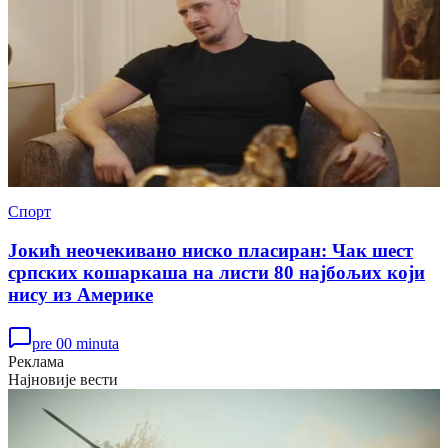
Спорт
Јокић неочекивано ниско пласиран: Чак шест
српских кошаркаша на листи 80 најбољих који
нису из Америке
pre 00 minuta
Реклама
Најновије вести