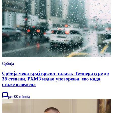
Србија
Србија чека крај врелог таласа: Температуре до
38 степени, РХМЗ издао упозорења, ево када
стиже освежење
pre 00 minuta