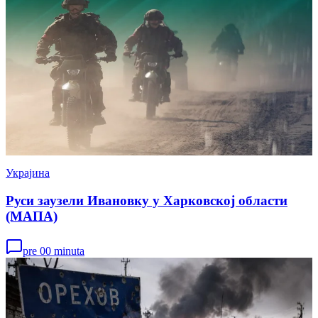
Украјина
Руси заузели Ивановку у Харковској области
(МАПА)
pre 00 minuta