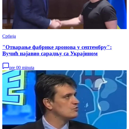
Србија
"Отварање фабрике дронова у септембру":
Вучић најавио сарадњу са Украјином
pre 00 minuta