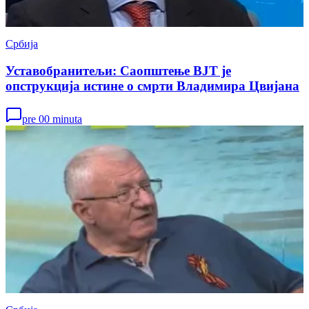
Србија
Уставобранитељи: Саопштење ВЈТ је
опструкција истине о смрти Владимира Цвијана
pre 00 minuta