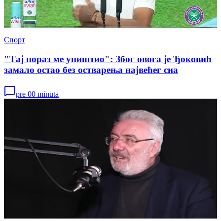
Спорт
"Тај пораз ме уништио": Због овога је Ђоковић
замало остао без остварења највећег сна
pre 00 minuta