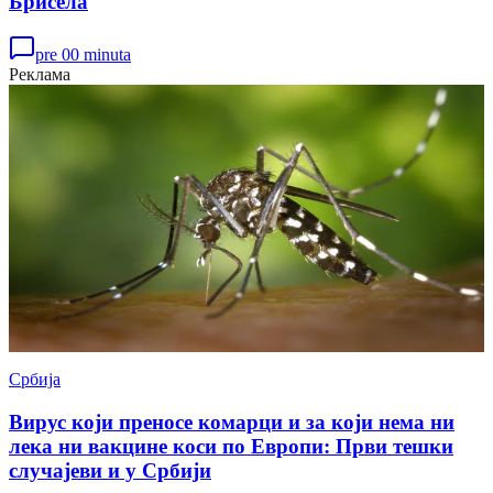
Брисела
pre 00 minuta
Реклама
Србија
Вирус који преносе комарци и за који нема ни
лека ни вакцине коси по Европи: Први тешки
случајеви и у Србији