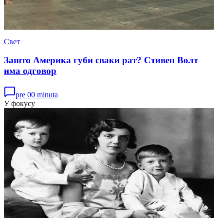
Свет
Зашто Америка губи сваки рат? Стивен Волт
има одговор
pre 00 minuta
У фокусу