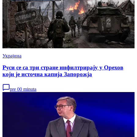
Украјина
Руси се са три стране инфилтрирају у Орехов
који је источна капија Запорожја
pre 00 minuta