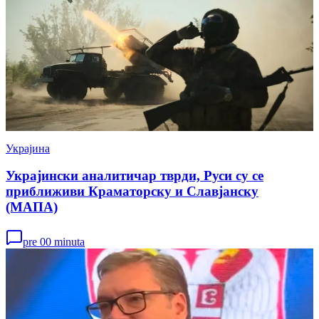
Украјина
Украјински аналитичар тврди, Руси су се
приближиви Краматорску и Славјанску
(МАПА)
pre 00 minuta