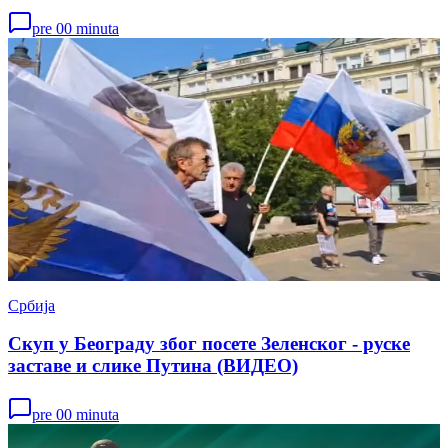
pre 00 minuta
Србија
Скуп у Београду због посете Зеленског - руске
заставе и слике Путина (ВИДЕО)
pre 00 minuta