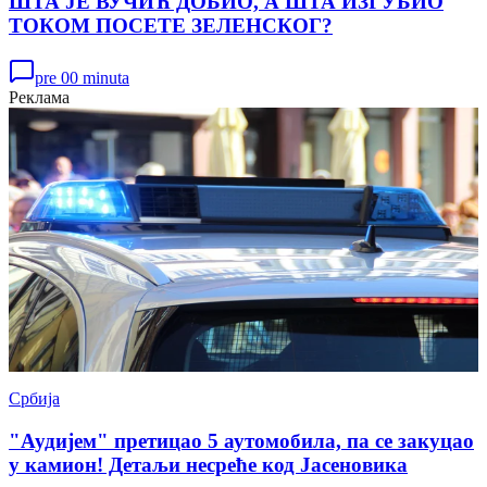
ШТА ЈЕ ВУЧИЋ ДОБИО, А ШТА ИЗГУБИО
ТОКОМ ПОСЕТЕ ЗЕЛЕНСКОГ?
pre 00 minuta
Реклама
Србија
"Аудијем" претицао 5 аутомобила, па се закуцао
у камион! Детаљи несреће код Јасеновика