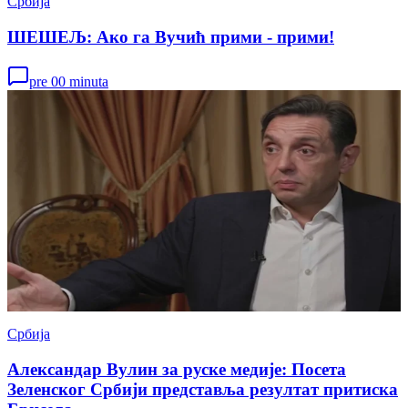
Србија
ШЕШЕЉ: Ако га Вучић прими - прими!
pre 00 minuta
Србија
Александар Вулин за руске медије: Посета
Зеленског Србији представља резултат притиска