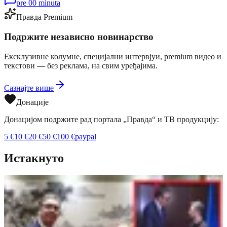
pre 00 minuta
Правда Premium
Подржите независно новинарство
Ексклузивне колумне, специјални интервјуи, premium видео и
текстови — без реклама, на свим уређајима.
Сазнајте више
Донације
Донацијом подржите рад портала „Правда“ и ТВ продукцију:
5
€
10
€
20
€
50
€
100
€
paypal
Истакнуто