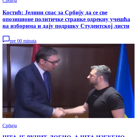
Србија
Костић: Једини спас за Србију да се све
опозиционе политичке странке одрекну учешћа
на изборима и дају подршку Студентској листи
pre 00 minuta
Србија