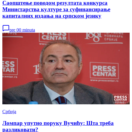
Саопштење поводом резултата конкурса
Министарства културе за суфинансирање
капиталних издања на српском језику
pre 00 minuta
Србија
Ломпар упутио поруку Вучићу: Шта треба
разликовати?