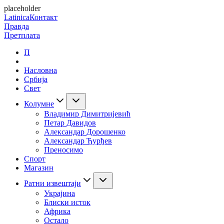
placeholder
Latinica
Контакт
Правда
Претплата
П
Насловна
Србија
Свет
Колумне
Владимир Димитријевић
Петар Давидов
Александар Дорошенко
Александар Ђурђев
Преносимо
Спорт
Магазин
Ратни извештаји
Украјина
Блиски исток
Африка
Остало