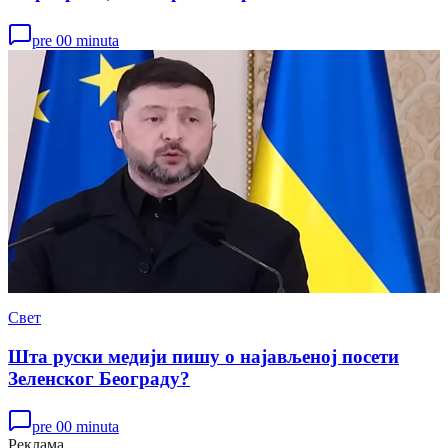
pre 00 minuta
Свет
Шта руски медији пишу о најављеној посети
Зеленског Београду?
pre 00 minuta
Реклама