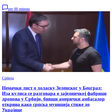
pre 00 minuta
Србија
Немачки лист о доласку Зеленског у Београд:
Иза кулиса се разговара о заједничкој фабрици
дронова у Србији, бивши амерички амбасадор
открива како српска муниција стиже до
Украјине