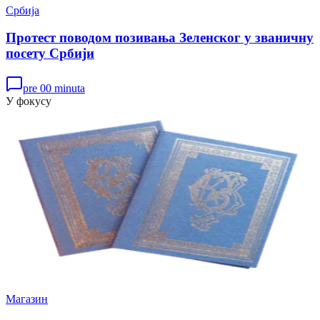
Србија
Протест поводом позивања Зеленског у званичну
посету Србији
pre 00 minuta
У фокусу
Магазин