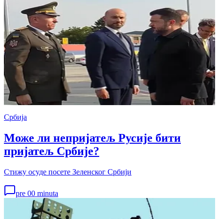
Србија
Може ли непријатељ Русије бити
пријатељ Србије?
Стижу осуде посете Зеленског Србији
pre 00 minuta