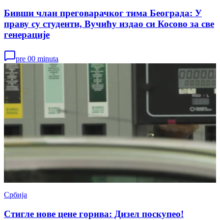
Бивши члан преговарачког тима Београда: У
праву су студенти, Вучићу издао си Косово за све
генерације
pre 00 minuta
Србија
Стигле нове цене горива: Дизел поскупео!