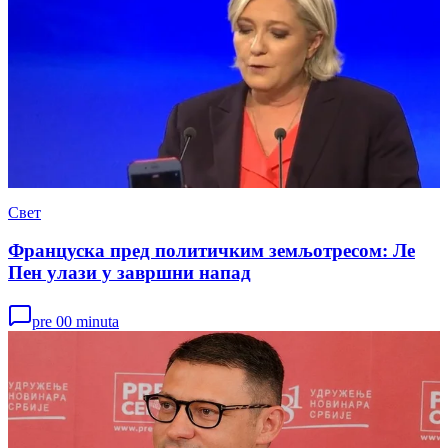
Свет
Француска пред политичким земљотресом: Ле
Пен улази у завршни напад
pre 00 minuta