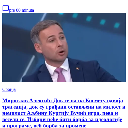
pre 00 minuta
Србија
Мирослав Алексић: Док се на на Космету одвија
трагедија, док су грађани остављени на милост и
немилост Аљбину Куртију Вучић игра, пева и
весели се. Избори неће бити борба за идеологије
и програме, већ борба за промене