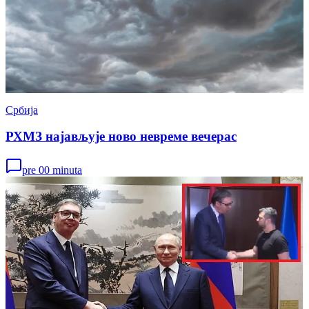
Србија
РХМЗ најављује ново невреме вечерас
pre 00 minuta