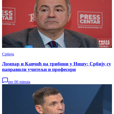
Србија
Ломпар и Кавчић на трибини у Нишу: Србију су
направили учитељи и професори
pre 00 minuta