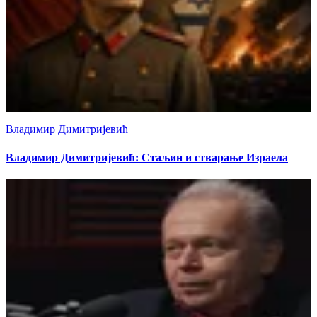
Владимир Димитријевић
Владимир Димитријевић: Стаљин и стварање Израела