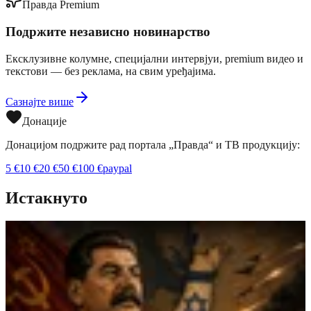
Правда Premium
Подржите независно новинарство
Ексклузивне колумне, специјални интервјуи, premium видео и
текстови — без реклама, на свим уређајима.
Сазнајте више
Донације
Донацијом подржите рад портала „Правда“ и ТВ продукцију:
5
€
10
€
20
€
50
€
100
€
paypal
Истакнуто