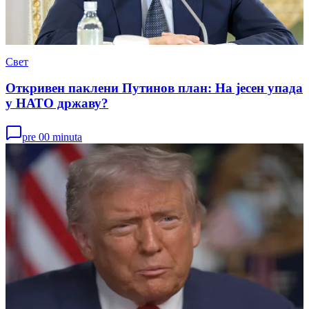
Свет
Откривен паклени Путинов план: На јесен упада
у НАТО државу?
pre 00 minuta