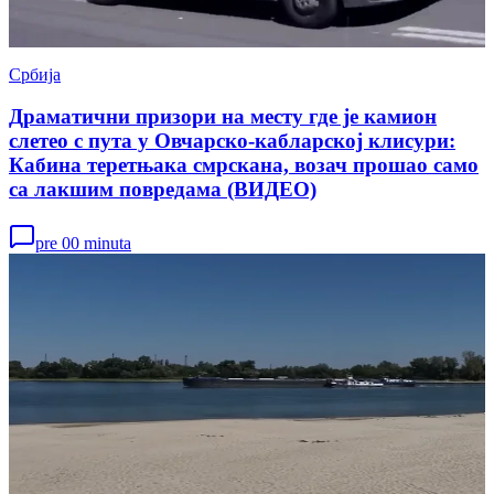
Србија
Драматични призори на месту где је камион
слетео с пута у Овчарско-кабларској клисури:
Кабина теретњака смрскана, возач прошао само
са лакшим повредама (ВИДЕО)
pre 00 minuta