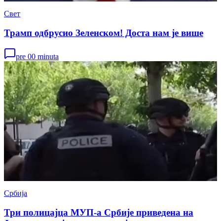
Свет
Трамп одбрусио Зеленском! Доста нам је више
pre 00 minuta
Србија
Три полицајца МУП-а Србије приведена на