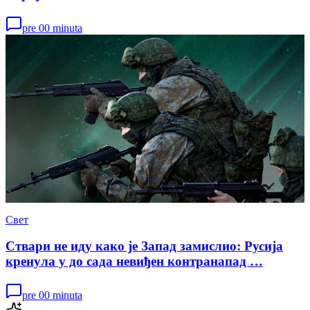
pre 00 minuta
Свет
Ствари не иду како је Запад замислио: Русија
кренула у до сада невиђен контранапад …
pre 00 minuta