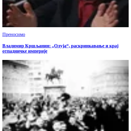
Преносимо
Владимир Кршљанин: „Олуја“, раскринкавање и крај
отпадничке империје