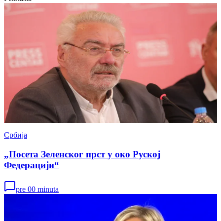
Србија
„Посета Зеленског прст у око Руској
Федерацији“
pre 00 minuta