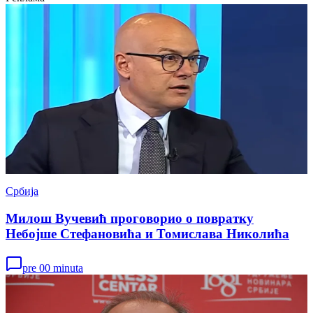
Србија
Милош Вучевић проговорио о повратку
Небојше Стефановића и Томислава Николића
pre 00 minuta