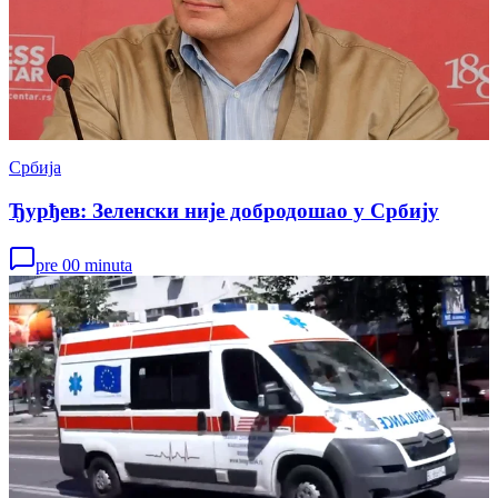
Србија
Ђурђев: Зеленски није добродошао у Србију
pre 00 minuta