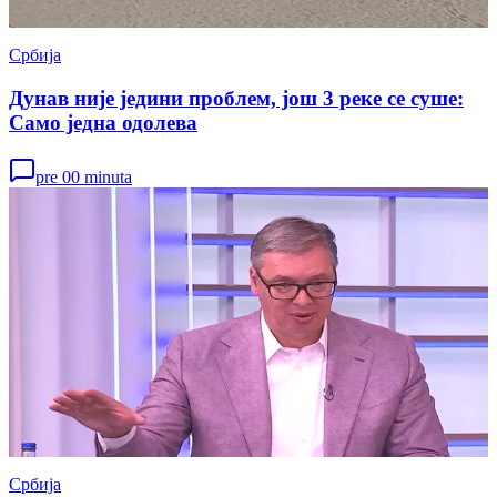
Србија
Дунав није једини проблем, још 3 реке се суше:
Само једна одолева
pre 00 minuta
Србија