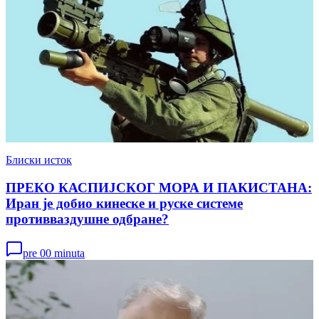
Блиски исток
ПРЕКО КАСПИЈСКОГ МОРА И ПАКИСТАНА:
Иран је добио кинеске и руске системе
противваздушне одбране?
pre 00 minuta