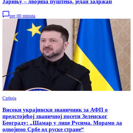
Јарињу – двојица пуштена, један задржан
pre 00 minuta
Србија
Високи украјински званичник за АФП о
предстојећој званичној посети Зеленског
Београду: „Шамар у лице Русима. Морамо да
одвојимо Србе од руске стране“