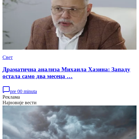
Свет
Драматична анализа Михаила Хазина: Западу
остала само два месеца …
pre 00 minuta
Реклама
Најновије вести