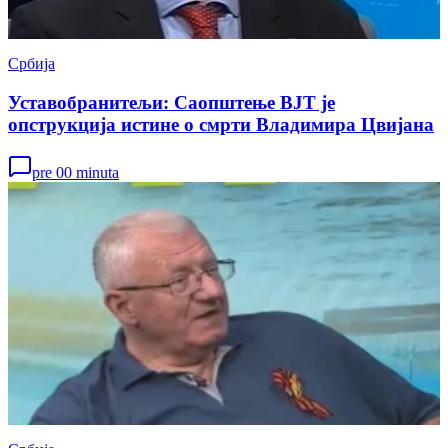
Србија
Уставобранитељи: Саопштење ВЈТ је
опструкција истине о смрти Владимира Цвијана
pre 00 minuta