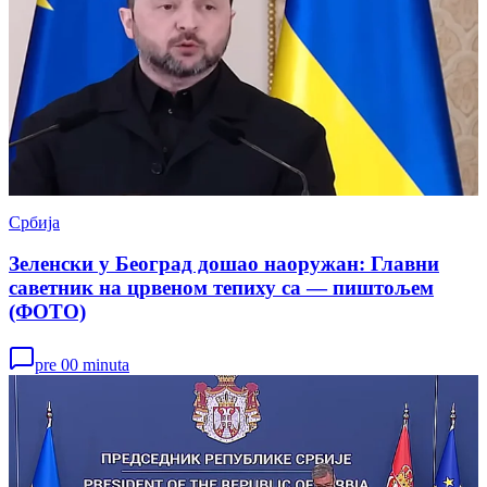
Србија
Зеленски у Београд дошао наоружан: Главни
саветник на црвеном тепиху са — пиштољем
(ФОТО)
pre 00 minuta