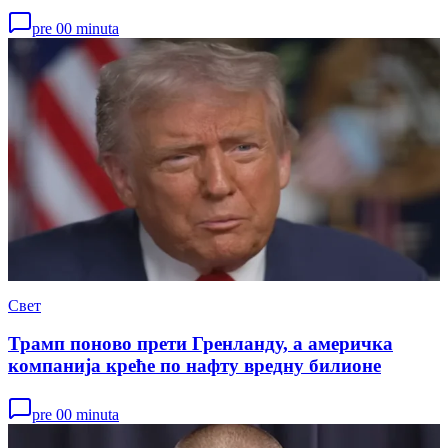
pre 00 minuta
Свет
Трамп поново прети Гренланду, а америчка
компанија креће по нафту вредну билионе
pre 00 minuta