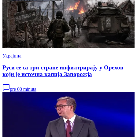
Украјина
Руси се са три стране инфилтрирају у Орехов
који је источна капија Запорожја
pre 00 minuta