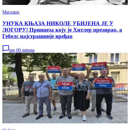
Магазин
УНУКА КЊАЗА НИКОЛЕ УБИЈЕНА ЈЕ У
ЛОГОРУ! Принцеза коју је Хитлер презирао, а
Гебелс најстрашније вређао
pre 00 minuta