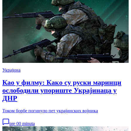
Украјина
Као у филму: Како су руски маринци
ослободили упориште Украјинаца у
ДНР
Током борбе погинуло пет украјинских војника
pre 00 minuta