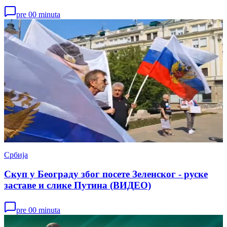
pre 00 minuta
Србија
Скуп у Београду због посете Зеленског - руске
заставе и слике Путина (ВИДЕО)
pre 00 minuta