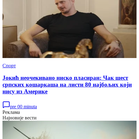
Спорт
Јокић неочекивано ниско пласиран: Чак шест
српских кошаркаша на листи 80 најбољих који
нису из Америке
pre 00 minuta
Реклама
Најновије вести