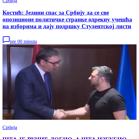
Србија
Костић: Једини спас за Србију да се све
опозиционе политичке странке одрекну учешћа
на изборима и дају подршку Студентској листи
pre 00 minuta
Србија