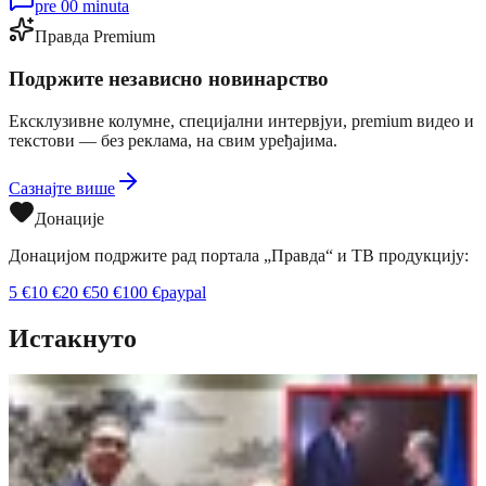
pre 00 minuta
Правда Premium
Подржите независно новинарство
Ексклузивне колумне, специјални интервјуи, premium видео и
текстови — без реклама, на свим уређајима.
Сазнајте више
Донације
Донацијом подржите рад портала „Правда“ и ТВ продукцију:
5
€
10
€
20
€
50
€
100
€
paypal
Истакнуто