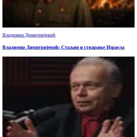
Владимир Димитријевић
Владимир Димитријевић: Стаљин и стварање Израела