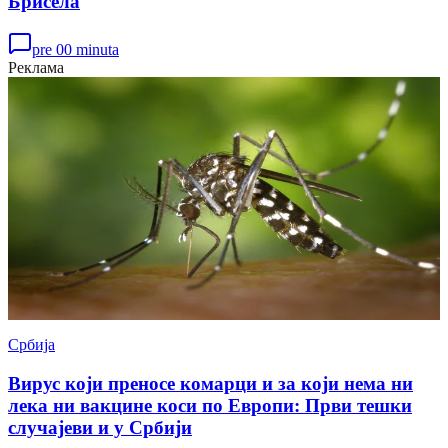
Брисела
pre 00 minuta
Реклама
Србија
Вирус који преносе комарци и за који нема ни
лека ни вакцине коси по Европи: Први тешки
случајеви и у Србији