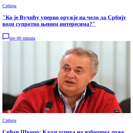
Србија
"Ко је Вучићу уперио оружје на чело да Србију
води супротно њеним интересима?"
pre 00 minuta
Србија
Срђан Шкоро: Кључ успеха на изборима држе