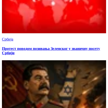
Србија
Протест поводом позивања Зеленског у званичну посету
Србији