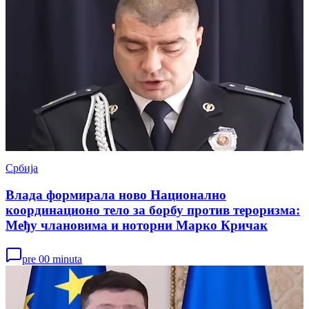
Србија
Влада формирала ново Национално
координационо тело за борбу против тероризма:
Међу члановима и ноторни Марко Кричак
pre 00 minuta