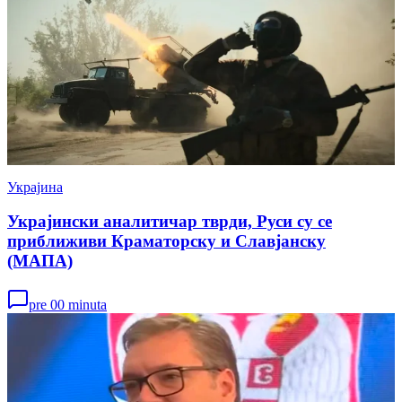
Украјина
Украјински аналитичар тврди, Руси су се
приближиви Краматорску и Славјанску
(МАПА)
pre 00 minuta