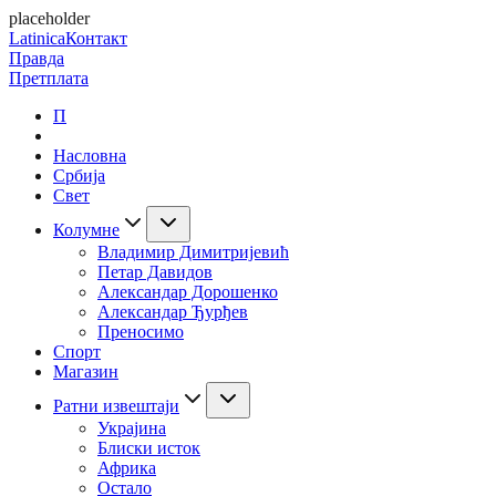
placeholder
Latinica
Контакт
Правда
Претплата
П
Насловна
Србија
Свет
Колумне
Владимир Димитријевић
Петар Давидов
Александар Дорошенко
Александар Ђурђев
Преносимо
Спорт
Магазин
Ратни извештаји
Украјина
Блиски исток
Африка
Остало