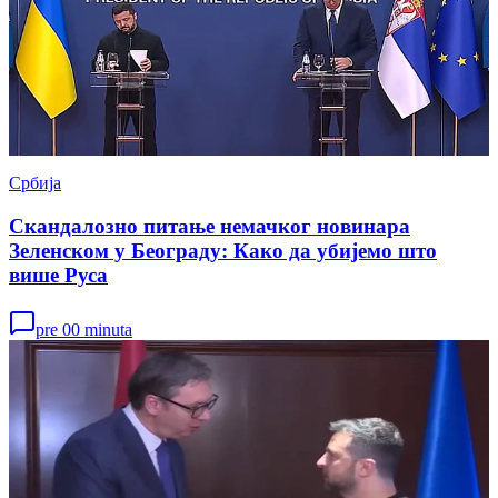
Србија
Скандалозно питање немачког новинара
Зеленском у Београду: Како да убијемо што
више Руса
pre 00 minuta