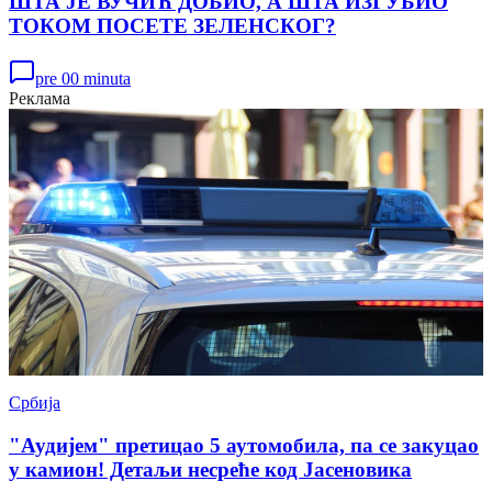
ШТА ЈЕ ВУЧИЋ ДОБИО, А ШТА ИЗГУБИО
ТОКОМ ПОСЕТЕ ЗЕЛЕНСКОГ?
pre 00 minuta
Реклама
Србија
"Аудијем" претицао 5 аутомобила, па се закуцао
у камион! Детаљи несреће код Јасеновика