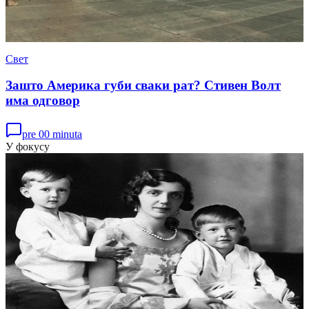
Свет
Зашто Америка губи сваки рат? Стивен Волт
има одговор
pre 00 minuta
У фокусу