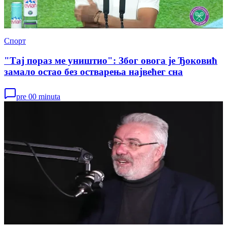
Спорт
"Тај пораз ме уништио": Због овога је Ђоковић
замало остао без остварења највећег сна
pre 00 minuta