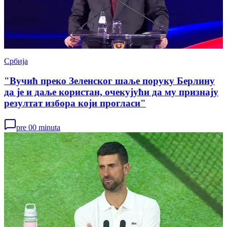
Србија
"Вучић преко Зеленског шаље поруку Берлину
да је и даље користан, очекујући да му признају
резултат избора који прогласи"
pre 00 minuta