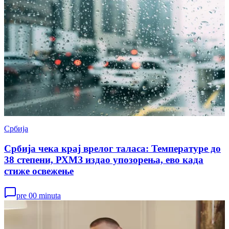
Србија
Србија чека крај врелог таласа: Температуре до
38 степени, РХМЗ издао упозорења, ево када
стиже освежење
pre 00 minuta