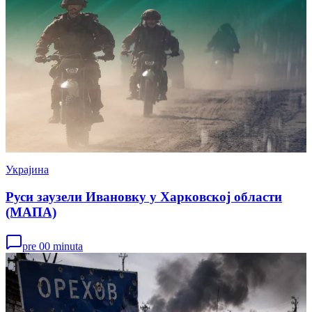
Украјина
Руси заузели Ивановку у Харковској области
(МАПА)
pre 00 minuta