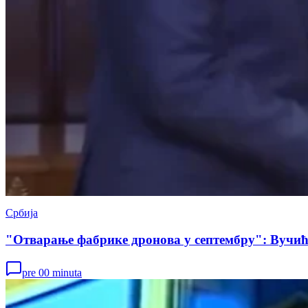
Србија
"Отварање фабрике дронова у септембру": Вучић
pre 00 minuta