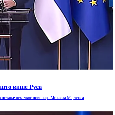
 што више Руса
но питање немачког новинара Михаела Мартенса