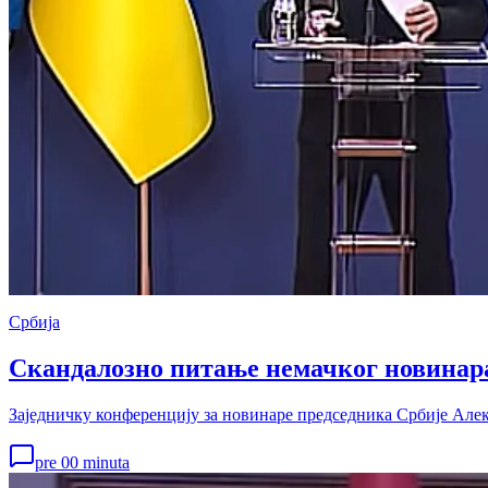
Србија
Скандалозно питање немачког новинара
Заједничку конференцију за новинаре председника Србије Але
pre 00 minuta