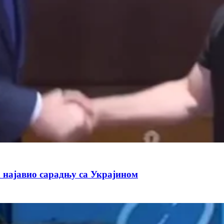
 најавио сарадњу са Украјином