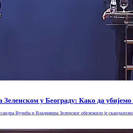
 Зеленском у Београду: Како да убијемо
ксандра Вучића и Владимира Зеленског обележило је скандалоз