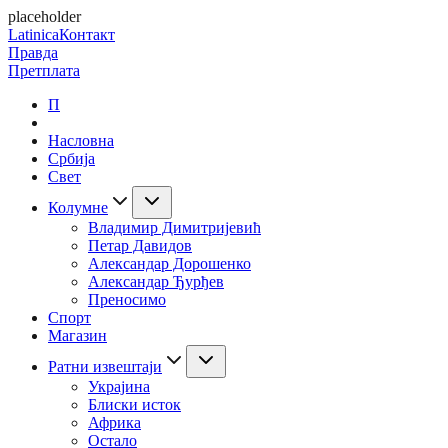
placeholder
Latinica
Контакт
Правда
Претплата
П
Насловна
Србија
Свет
Колумне
Владимир Димитријевић
Петар Давидов
Александар Дорошенко
Александар Ђурђев
Преносимо
Спорт
Магазин
Ратни извештаји
Украјина
Блиски исток
Африка
Остало