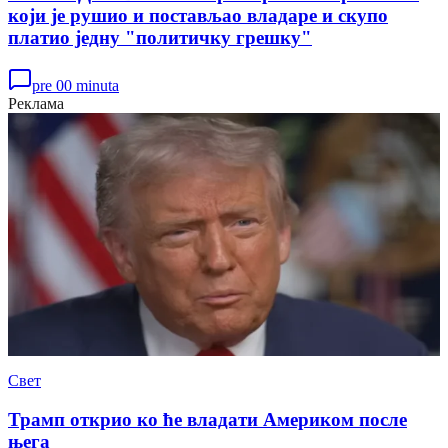
који је рушио и постављао владаре и скупо
платио једну "политичку грешку"
pre 00 minuta
Реклама
Свет
Трамп открио ко ће владати Америком после
њега