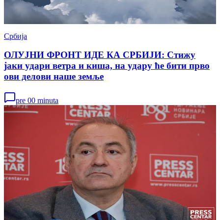
Србија
ОЛУЈНИ ФРОНТ ИДЕ КА СРБИЈИ: Стижу
јаки удари ветра и киша, на удару ће бити прво
ови делови наше земље
pre 00 minuta