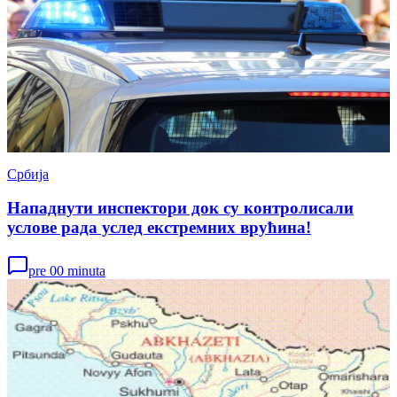
Србија
Нападнути инспектори док су контролисали
услове рада услед екстремних врућина!
pre 00 minuta