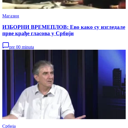
Магазин
ИЗБОРНИ ВРЕМЕПЛОВ: Ево како су изгледале
прве крађе гласова у Србији
pre 00 minuta
Србија