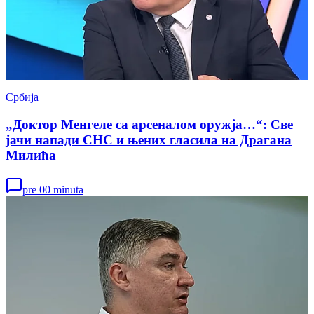
Србија
„Доктор Менгеле са арсеналом оружја…“: Све
јачи напади СНС и њених гласила на Драгана
Милића
pre 00 minuta