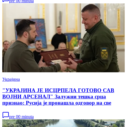
pre 00 minuta
Украјина
"УКРАЈИНА ЈЕ ИСЦРПЕЛА ГОТОВО САВ
ВОЈНИ АРСЕНАЛ" Залужни тешка срца
признао: Русија је пронашла одговор на све
pre 00 minuta