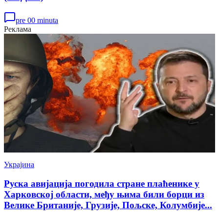
pre 00 minuta
Реклама
Украјина
Руска авијација погодила стране плаћенике у
Харковској области, међу њима били борци из
Велике Британије, Грузије, Пољске, Колумбије...