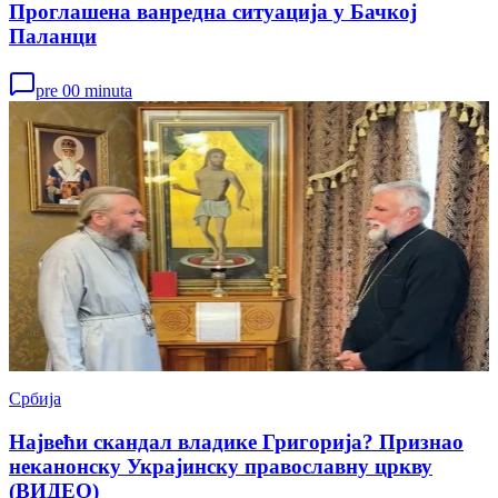
Проглашена ванредна ситуација у Бачкој
Паланци
pre 00 minuta
Србија
Највећи скандал владике Григорија? Признао
неканонску Украјинску православну цркву
(ВИДЕО)