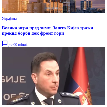
Украјина
Велика игра пред зиму: Зашто Кијев тражи
прекид борби док фронт гори
pre 00 minuta