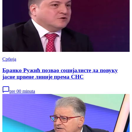
Србија
Бранко Ружић позвао социјалисте да повуку
јасне црвене линије према СНС
pre 00 minuta