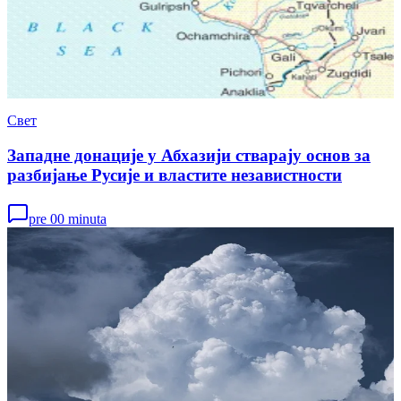
Свет
Западне донације у Абхазији стварају основ за
разбијање Русије и властите независтности
pre 00 minuta