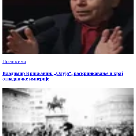
Преносимо
Владимир Кршљанин: „Олуја“, раскринкавање и крај
отпадничке империје