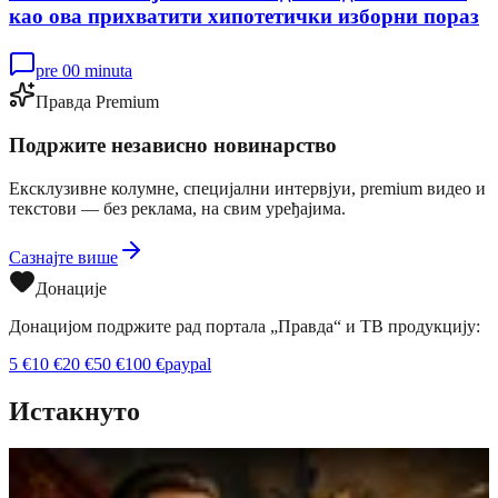
као ова прихватити хипотетички изборни пораз
pre 00 minuta
Правда Premium
Подржите независно новинарство
Ексклузивне колумне, специјални интервјуи, premium видео и
текстови — без реклама, на свим уређајима.
Сазнајте више
Донације
Донацијом подржите рад портала „Правда“ и ТВ продукцију:
5
€
10
€
20
€
50
€
100
€
paypal
Истакнуто