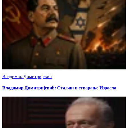
Владимир Димитријевић
Владимир Димитријевић: Стаљин и стварање Израела