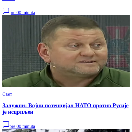
pre 00 minuta
Свет
Залужни: Војни потенцијал НАТО против Русије
је исцрпљен
pre 00 minuta