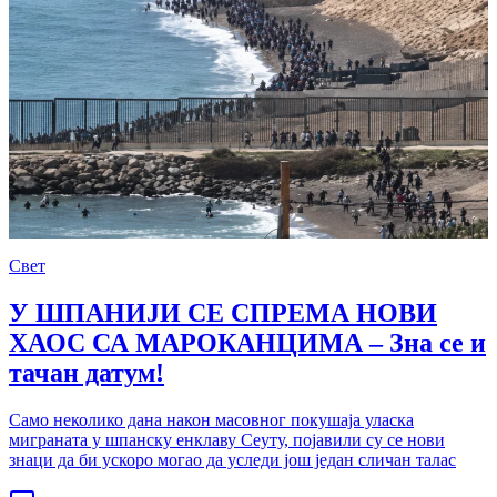
Свет
У ШПАНИЈИ СЕ СПРЕМА НОВИ
ХАОС СА МАРОКАНЦИМА – Зна се и
тачан датум!
Само неколико дана након масовног покушаја уласка
миграната у шпанску енклаву Сеуту, појавили су се нови
знаци да би ускоро могао да уследи још један сличан талас