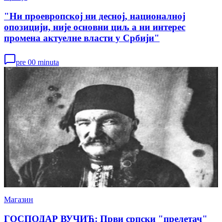
"Ни проевропској ни десној, националној
опозицији, није основни циљ а ни интерес
промена актуелне власти у Србији"
pre 00 minuta
Магазин
ГОСПОДАР ВУЧИЋ: Први српски "прелетач"