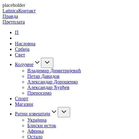
placeholder
Latinica
Контакт
Правда
Претплата
П
Насловна
Србија
Свет
Колумне
Владимир Димитријевић
Петар Давидов
Александар Дорошенко
Александар Ђурђев
Преносимо
Спорт
Магазин
Ратни извештаји
Украјина
Блиски исток
Африка
Остало