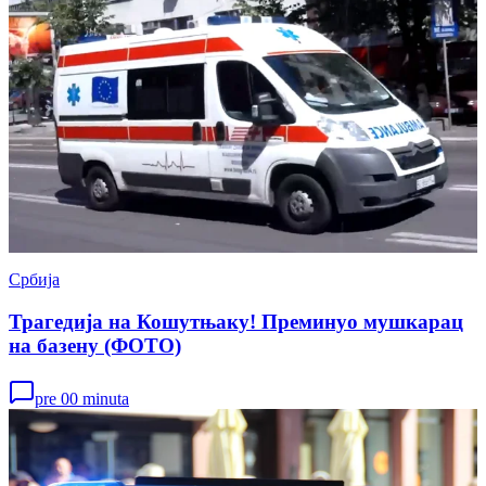
Србија
Трагедија на Кошутњаку! Преминуо мушкарац
на базену (ФОТО)
pre 00 minuta