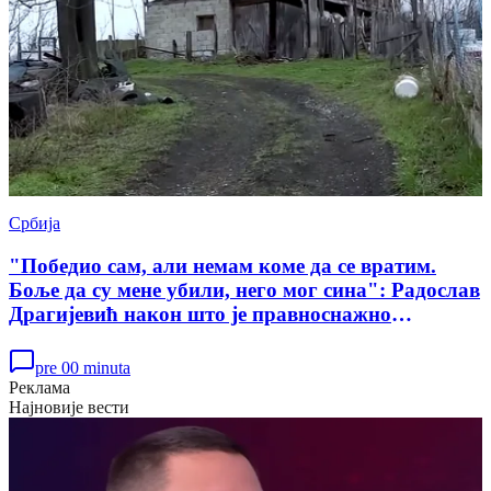
Србија
"Победио сам, али немам коме да се вратим.
Боље да су мене убили, него мог сина": Радослав
Драгијевић након што је правноснажно
ослобођен у случају убиства Данке Илић
pre 00 minuta
Реклама
Најновије вести