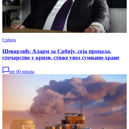
Србија
Шеварлић: Аларм за Србију, соја пропала,
сточарство у кризи, стиже увоз сумњиве хране
pre 00 minuta