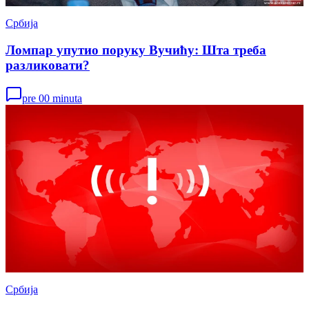
Србија
Ломпар упутио поруку Вучићу: Шта треба
разликовати?
pre 00 minuta
Србија