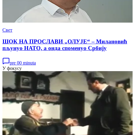
Свет
ШОК НА ПРОСЛАВИ „ОЛУЈЕ“ – Милановић
пљунуо НАТО, а онда споменуо Србију
pre 00 minuta
У фокусу