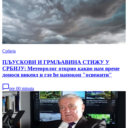
Србија
ПЉУСКОВИ И ГРМЉАВИНА СТИЖУ У
СРБИЈУ: Метеоролог открио какво нам време
доноси викенд и где ће напокон "освежити"
pre 00 minuta