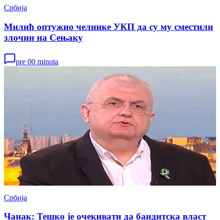
Србија
Милић оптужио челнике УКП да су му сместили
злочин на Сењаку
pre 00 minuta
Србија
Чанак: Тешко је очекивати да бандитска власт