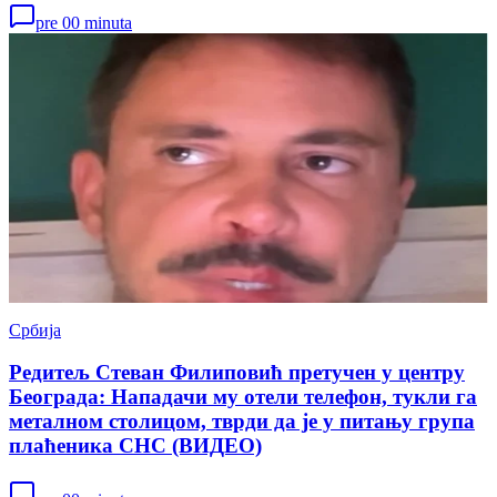
pre 00 minuta
Србија
Редитељ Стеван Филиповић претучен у центру
Београда: Нападачи му отели телефон, тукли га
металном столицом, тврди да је у питању група
плаћеника СНС (ВИДЕО)