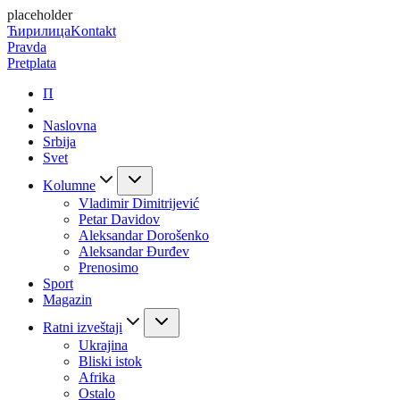
placeholder
Ћирилица
Kontakt
Pravda
Pretplata
П
Naslovna
Srbija
Svet
Kolumne
Vladimir Dimitrijević
Petar Davidov
Aleksandar Dorošenko
Aleksandar Đurđev
Prenosimo
Sport
Magazin
Ratni izveštaji
Ukrajina
Bliski istok
Afrika
Ostalo