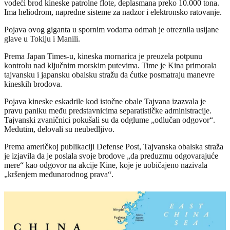
vodeći brod kineske patrolne flote, deplasmana preko 10.000 tona.
Ima heliodrom, napredne sisteme za nadzor i elektronsko ratovanje.
Pojava ovog giganta u spornim vodama odmah je otreznila usijane
glave u Tokiju i Manili.
Prema Japan Times-u, kineska mornarica je preuzela potpunu
kontrolu nad ključnim morskim putevima. Time je Kina primorala
tajvansku i japansku obalsku stražu da ćutke posmatraju manevre
kineskih brodova.
Pojava kineske eskadrile kod istočne obale Tajvana izazvala je
pravu paniku među predstavnicima separatističke administracije.
Tajvanski zvaničnici pokušali su da odglume „odlučan odgovor“.
Međutim, delovali su neubedljivo.
Prema američkoj publikaciji Defense Post, Tajvanska obalska straža
je izjavila da je poslala svoje brodove „da preduzmu odgovarajuće
mere“ kao odgovor na akcije Kine, koje je uobičajeno nazivala
„kršenjem međunarodnog prava“.