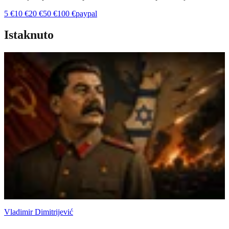
5
€
10
€
20
€
50
€
100
€
paypal
Istaknuto
Vladimir Dimitrijević