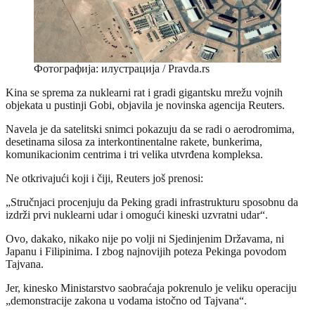
Фотографија: илустрација / Pravda.rs
Kina se sprema za nuklearni rat i gradi gigantsku mrežu vojnih
objekata u pustinji Gobi, objavila je novinska agencija Reuters.
Navela je da satelitski snimci pokazuju da se radi o aerodromima,
desetinama silosa za interkontinentalne rakete, bunkerima,
komunikacionim centrima i tri velika utvrđena kompleksa.
Ne otkrivajući koji i čiji, Reuters još prenosi:
„Stručnjaci procenjuju da Peking gradi infrastrukturu sposobnu da
izdrži prvi nuklearni udar i omogući kineski uzvratni udar“.
Ovo, dakako, nikako nije po volji ni Sjedinjenim Državama, ni
Japanu i Filipinima. I zbog najnovijih poteza Pekinga povodom
Tajvana.
Jer, kinesko Ministarstvo saobraćaja pokrenulo je veliku operaciju
„demonstracije zakona u vodama istočno od Tajvana“.