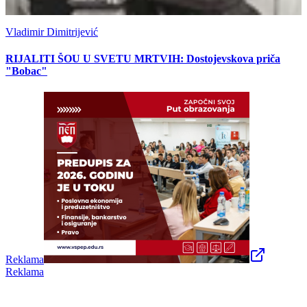
Vladimir Dimitrijević
RIJALITI ŠOU U SVETU MRTVIH: Dostojevskova priča
"Bobac"
Reklama
Reklama