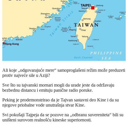
Ali koje „odgovarajuće mere“ samoproglašeni režim može preduzeti
protiv najveće sile u Aziji?
Sve što su tajvanski mornari mogli da urade jeste da održavaju
bezbednu distancu i emituju panične radio poruke.
Peking je prodemonstrirao da je Tajvan sastavni deo Kine i da su
njegove priobalne vode unutrašnja stvar Kine.
Svi pokušaji Tajpeja da se pozove na „odbranu suvereniteta“ bili su
uništeni surovom realnošću kineske superiornosti.