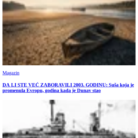
Magazin
DA LI STE VEĆ ZABORAVILI 2003. GODINU: Suša koja je
promenula Evropu, godina kada je Dunav stao