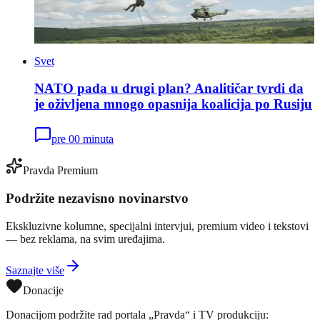
Svet
NATO pada u drugi plan? Analitičar tvrdi da
je oživljena mnogo opasnija koalicija po Rusiju
pre 00 minuta
Pravda Premium
Podržite nezavisno novinarstvo
Ekskluzivne kolumne, specijalni intervjui, premium video i tekstovi
— bez reklama, na svim uređajima.
Saznajte više
Donacije
Donacijom podržite rad portala „Pravda“ i TV produkciju: