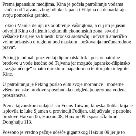
Prema japanskim medijima, Kina je počela patroliranje vodama
istočno od Tajvana zbog odluke Japana i Filipina da demarkiraju
svoju pomorsku granicu.
Tokio i Manila deluju uz odobrenje Vašingtona, a cilj im je jasan:
odvojiti Kinu od njenih legitimnih ekonomskih zona, stvoriti
veštačke barijere za kineski brodski saobraćaj i učvrstiti američko
vojno prisustvo u regionu pod maskom „poštovanja međunarodnog
prava“.
Peking je odmah prozreo taj diplomatski trik i poslao patrolne
brodove u vode istočno od Tajvana jer moguće japansko-filipinsko
„razgraničenje“ smatra direktnim napadom na teritorijalni integritet
Kine.
U patroliranju je Peking poslao elitu svoje mornarice - moderne
višenamenske brodove sposobne da nadgledaju ogromna vodena
prostranstva.
Prema tajvanskom onlajn-listu Focus Taiwan, kineska flotila, koja je
isplovila iz luke Sjamen u provinciji Fuđijan, uključivala je patrolne
brodove Haixun 06, Haixun 08, Haixun 09 i spasilački brod
Donghaiju 113.
Posebno je vredno pažnje učešće gigantskog Haixun 09 jer je to