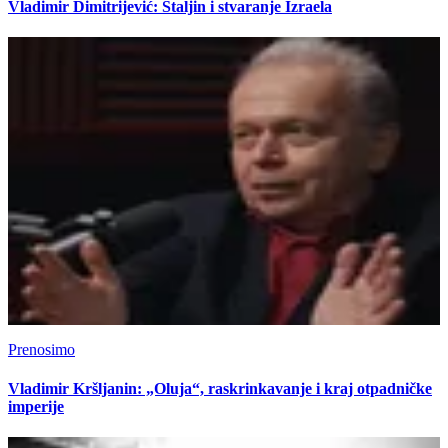
Vladimir Dimitrijević: Staljin i stvaranje Izraela
Prenosimo
Vladimir Kršljanin: „Oluja“, raskrinkavanje i kraj otpadničke
imperije