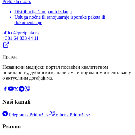
Pretplata d.o.o.
Distribucija štampanih izdanja
Usluga noćne ili ranojutarnje isporuke paketa ili
dokumentacije
office@pretplata.rs
+381 64 833 44 11
Правда
.
Независни медијски портал посвећен квалитетном
новинарству, дубинским анализама и поузданом извештавању
о актуелним догађајима.
Naši kanali
Telegram - Pridruži se
Viber - Pridruži se
Pravno