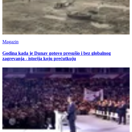
Magazin
Godina kada je Dunav gotovo presušio i bez globalnog
zagrevanja - istorija koju prećutkuju