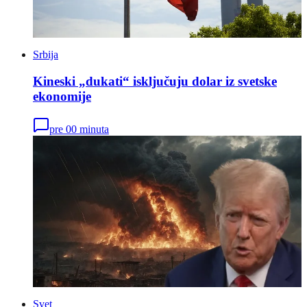
Srbija
Kineski „dukati“ isključuju dolar iz svetske
ekonomije
pre 00 minuta
Svet