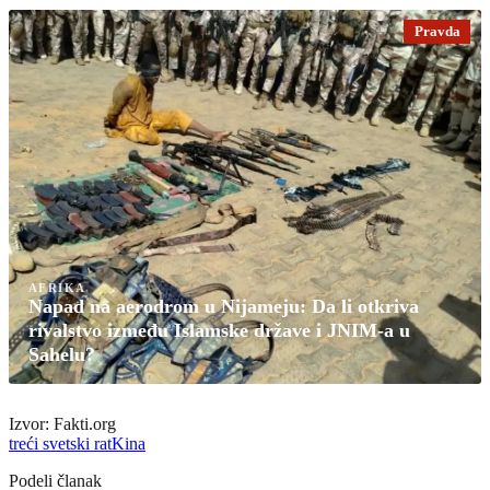
Pravda
AFRIKA
Napad na aerodrom u Nijameju: Da li otkriva
rivalstvo između Islamske države i JNIM-a u
Sahelu?
Izvor: Fakti.org
treći svetski rat
Kina
Podeli članak