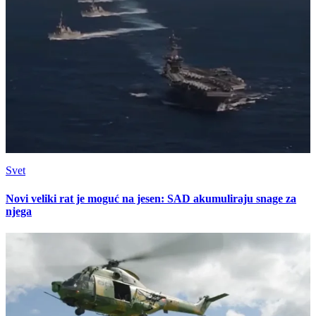
Svet
Novi veliki rat je moguć na jesen: SAD akumuliraju snage za
njega