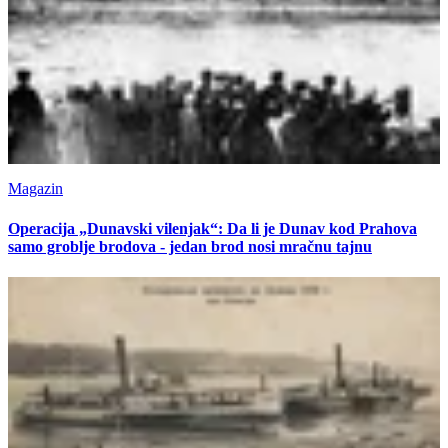
Magazin
Operacija „Dunavski vilenjak“: Da li je Dunav kod Prahova
samo groblje brodova - jedan brod nosi mračnu tajnu