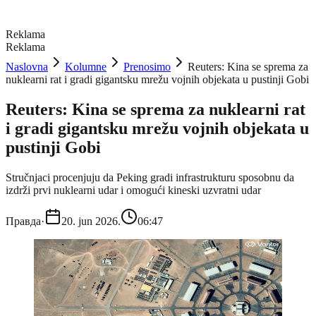
Reklama
Reklama
Naslovna
Kolumne
Prenosimo
Reuters: Kina se sprema za
nuklearni rat i gradi gigantsku mrežu vojnih objekata u pustinji Gobi
Reuters: Kina se sprema za nuklearni rat
i gradi gigantsku mrežu vojnih objekata u
pustinji Gobi
Stručnjaci procenjuju da Peking gradi infrastrukturu sposobnu da
izdrži prvi nuklearni udar i omogući kineski uzvratni udar
Правда
·
20. jun 2026.
06:47