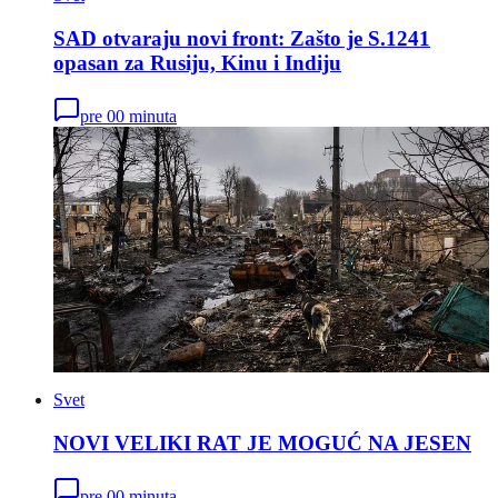
SAD otvaraju novi front: Zašto je S.1241
opasan za Rusiju, Kinu i Indiju
pre 00 minuta
Svet
NOVI VELIKI RAT JE MOGUĆ NA JESEN
pre 00 minuta