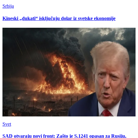
Srbija
Kineski „dukati“ isključuju dolar iz svetske ekonomije
Svet
SAD otvaraju novi front: Zašto je S.1241 opasan za Rusiju,