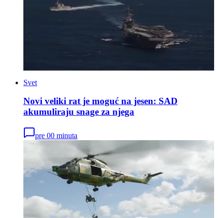
Svet
Novi veliki rat je moguć na jesen: SAD
akumuliraju snage za njega
pre 00 minuta