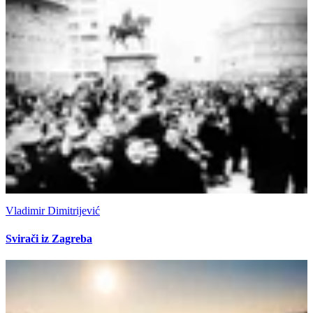
Vladimir Dimitrijević
Svirači iz Zagreba