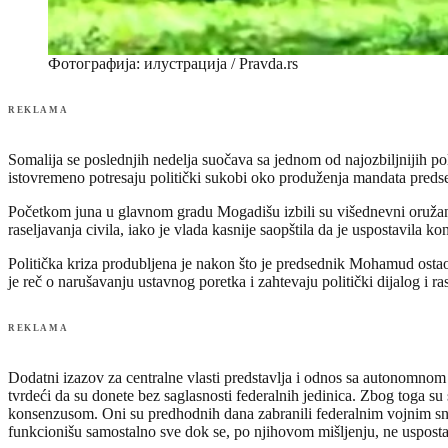
Фотографија: илустрација / Pravda.rs
REKLAMA
Somalija se poslednjih nedelja suočava sa jednom od najozbiljnijih po
istovremeno potresaju politički sukobi oko produženja mandata pre
Početkom juna u glavnom gradu Mogadišu izbili su višednevni oružani
raseljavanja civila, iako je vlada kasnije saopštila da je uspostavila ko
Politička kriza produbljena je nakon što je predsednik Mohamud ostao 
je reč o narušavanju ustavnog poretka i zahtevaju politički dijalog i 
REKLAMA
Dodatni izazov za centralne vlasti predstavlja i odnos sa autonomnom
tvrdeći da su donete bez saglasnosti federalnih jedinica. Zbog toga su
konsenzusom. Oni su predhodnih dana zabranili federalnim vojnim snaga
funkcionišu samostalno sve dok se, po njihovom mišljenju, ne uspos