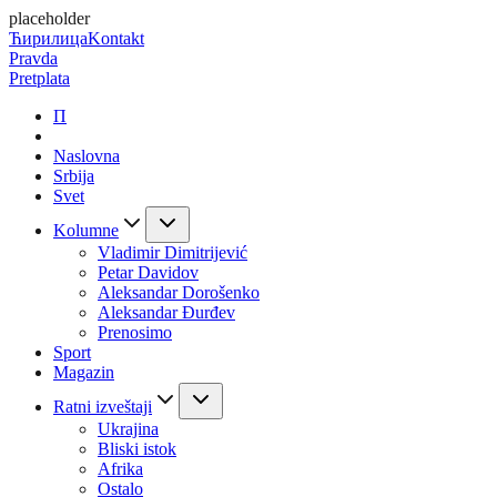
placeholder
Ћирилица
Kontakt
Pravda
Pretplata
П
Naslovna
Srbija
Svet
Kolumne
Vladimir Dimitrijević
Petar Davidov
Aleksandar Dorošenko
Aleksandar Đurđev
Prenosimo
Sport
Magazin
Ratni izveštaji
Ukrajina
Bliski istok
Afrika
Ostalo