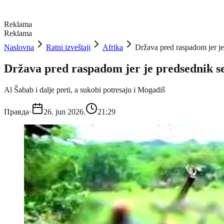
Reklama
Reklama
Naslovna
Ratni izveštaji
Afrika
Država pred raspadom jer j
Država pred raspadom jer je predsednik 
Al Šabab i dalje preti, a sukobi potresaju i Mogadiš
Правда
·
26. jun 2026.
21:29