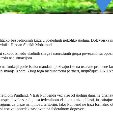
litičko-bezbednosnih kriza u poslednjih nekoliko godina. Dok vojska na
dsednika Hassan Sheikh Mohamud.
 sukobi između vladinih snaga i naoružanih grupa povezanih sa opozic
ntrolu nad situacijom.
na funkciji posle isteka mandata, pozivajući se na ustavne promene koj
raspisivanje izbora. Zbog toga međunarodni partneri, uključujući UN i Af
 regijom Puntland. Vlasti Puntlenda već više od godinu dana ne prizna
 suspendovale saradnju sa federalnom vladom u nizu oblasti, insistirajuć
ma da ulaze na njihovu teritoriju. Iako Puntlend ne traži formalno otce
tavi ustavni poredak zasnovan na federalnom dogovoru.