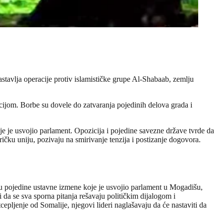
stavlja operacije protiv islamističke grupe Al-Shabaab, zemlju
ijom. Borbe su dovele do zatvaranja pojedinih delova grada i
e je usvojio parlament. Opozicija i pojedine savezne države tvrde da
ričku uniju, pozivaju na smirivanje tenzija i postizanje dogovora.
ju pojedine ustavne izmene koje je usvojio parlament u Mogadišu,
i da se sva sporna pitanja rešavaju političkim dijalogom i
pljenje od Somalije, njegovi lideri naglašavaju da će nastaviti da