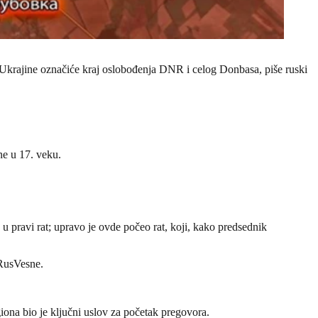
 Ukrajine označiće kraj oslobođenja DNR i celog Donbasa, piše ruski
ne u 17. veku.
 pravi rat; upravo je ovde počeo rat, koji, kako predsednik
 RusVesne.
iona bio je ključni uslov za početak pregovora.