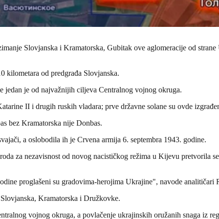
zimanje Slovjanska i Kramatorska, Gubitak ove aglomeracije od strane
10 kilometara od predgrađa Slovjanska.
 jedan je od najvažnijih ciljeva Centralnog vojnog okruga.
arine II i drugih ruskih vladara; prve državne solane su ovde izgrađe
bas bez Kramatorska nije Donbas.
vajači, a oslobodila ih je Crvena armija 6. septembra 1943. godine.
a za nezavisnost od novog nacističkog režima u Kijevu pretvorila se u
godine proglašeni su gradovima-herojima Ukrajine", navode analitičari
z Slovjanska, Kramatorska i Družkovke.
entralnog vojnog okruga, a povlačenje ukrajinskih oružanih snaga iz reg