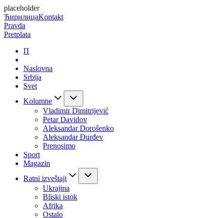
placeholder
Ћирилица
Kontakt
Pravda
Pretplata
П
Naslovna
Srbija
Svet
Kolumne
Vladimir Dimitrijević
Petar Davidov
Aleksandar Dorošenko
Aleksandar Đurđev
Prenosimo
Sport
Magazin
Ratni izveštaji
Ukrajina
Bliski istok
Afrika
Ostalo