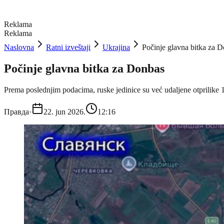
Reklama
Reklama
Naslovna
Ratni izveštaji
Ukrajina
Počinje glavna bitka za 
Počinje glavna bitka za Donbas
Prema poslednjim podacima, ruske jedinice su već udaljene otprilike
Правда
·
22. jun 2026.
12:16