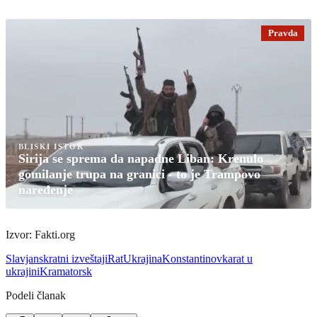
Pravda
BLISKI ISTOK
Sirija se sprema da napadne Liban: Krenulo
gomilanje trupa na granici - to je Trampovo
naređenje
Izvor: Fakti.org
Slavjansk
ratni izveštaji
Rat
Ukrajina
Konstantinovka
rat u
ukrajini
Kramatorsk
Podeli članak