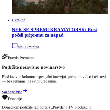
Ukrajina
NEK SE SPREMI KRAMATORSK: Rusi
počeli pripremu za napad
pre 00 minuta
Pravda Premium
Podržite nezavisno novinarstvo
Ekskluzivne kolumne, specijalni intervjui, premium video i tekstovi
— bez reklama, na svim uređajima.
Saznajte više
Donacije
Donacijom podržite rad portala „Pravda“ i TV produkciju: