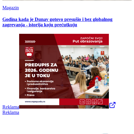
Magazin
Godina kada je Dunav gotovo presušio i bez globalnog
zagrevanja - istorija koju prećutkuju
Reklama
Reklama