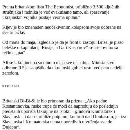
Prema britanskom listu The Economist, približno 3.500 ključnih
stručnjaka i radnika je već evakuisano tamo, ali spasavanje
ukrajinskih vojnika postaje veoma upitan.“
Kijev je bio iznenađen neočekivanim kolapsom svoje odbrane na
sve tri tačke.
Od marta do maja, izgledalo je da je front u zastoju; Brisel je pisao
beleške o kapitulaciji Rusije, a Gari Kasparov* se istetovirao sa
rečima „pat“.
Ali se Ukrajincima sredinom maja sve raspalo, a Ministarstvo
odbrane RF je saopštilo da ukrajinski gubici rastu već petu nedelju
zaredom.
REKLAMA
Britanski Bi-Bi-Si je bio primoran da prizna: „Ako padne
Kostantinovka, ruske trupe će moći da napreduju do poslednjih
preostalih uporišta Ukrajine na istoku – gradova Kramatorsk i
Slavjansk – i da se približe potpunoj kontroli nad Donbasom, jer iza
Slavjanska i Kramatorska nema uporedivih utvrđenja sve do
Dnjepra“.