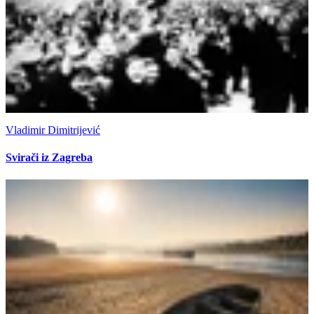
Vladimir Dimitrijević
Svirači iz Zagreba