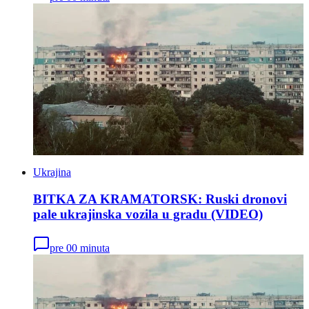
Ukrajina
BITKA ZA KRAMATORSK: Ruski dronovi
pale ukrajinska vozila u gradu (VIDEO)
pre 00 minuta