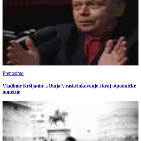
Prenosimo
Vladimir Kršljanin: „Oluja“, raskrinkavanje i kraj otpadničke
imperije