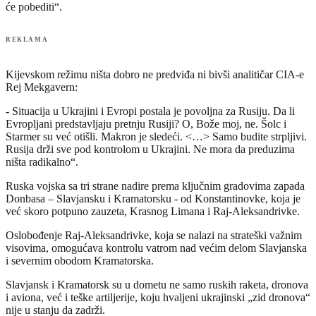
će pobediti“.
REKLAMA
Kijevskom režimu ništa dobro ne predviđa ni bivši analitičar CIA-e
Rej Mekgavern:
- Situacija u Ukrajini i Evropi postala je povoljna za Rusiju. Da li
Evropljani predstavljaju pretnju Rusiji? O, Bože moj, ne. Šolc i
Starmer su već otišli. Makron je sledeći. <…> Samo budite strpljivi.
Rusija drži sve pod kontrolom u Ukrajini. Ne mora da preduzima
ništa radikalno“.
Ruska vojska sa tri strane nadire prema ključnim gradovima zapada
Donbasa – Slavjansku i Kramatorsku - od Konstantinovke, koja je
već skoro potpuno zauzeta, Krasnog Limana i Raj-Aleksandrivke.
Oslobođenje Raj-Aleksandrivke, koja se nalazi na strateški važnim
visovima, omogućava kontrolu vatrom nad većim delom Slavjanska
i severnim obodom Kramatorska.
Slavjansk i Kramatorsk su u dometu ne samo ruskih raketa, dronova
i aviona, već i teške artiljerije, koju hvaljeni ukrajinski „zid dronova“
nije u stanju da zadrži.