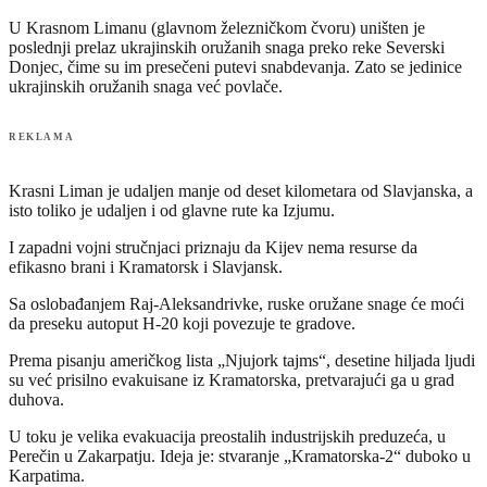
U Krasnom Limanu (glavnom železničkom čvoru) uništen je
poslednji prelaz ukrajinskih oružanih snaga preko reke Severski
Donjec, čime su im presečeni putevi snabdevanja. Zato se jedinice
ukrajinskih oružanih snaga već povlače.
REKLAMA
Krasni Liman je udaljen manje od deset kilometara od Slavjanska, a
isto toliko je udaljen i od glavne rute ka Izjumu.
I zapadni vojni stručnjaci priznaju da Kijev nema resurse da
efikasno brani i Kramatorsk i Slavjansk.
Sa oslobađanjem Raj-Aleksandrivke, ruske oružane snage će moći
da preseku autoput H-20 koji povezuje te gradove.
Prema pisanju američkog lista „Njujork tajms“, desetine hiljada ljudi
su već prisilno evakuisane iz Kramatorska, pretvarajući ga u grad
duhova.
U toku je velika evakuacija preostalih industrijskih preduzeća, u
Perečin u Zakarpatju. Ideja je: stvaranje „Kramatorska-2“ duboko u
Karpatima.