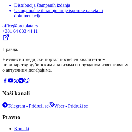
Distribucija štampanih izdanja
Usluga noćne ili ranojutarnje isporuke paketa ili
dokumentacije
office@pretplata.rs
+381 64 833 44 11
Правда
.
Независни медијски портал посвећен квалитетном
новинарству, дубинским анализама и поузданом извештавању
о актуелним догађајима.
Naši kanali
Telegram - Pridruži se
Viber - Pridruži se
Pravno
Kontakt