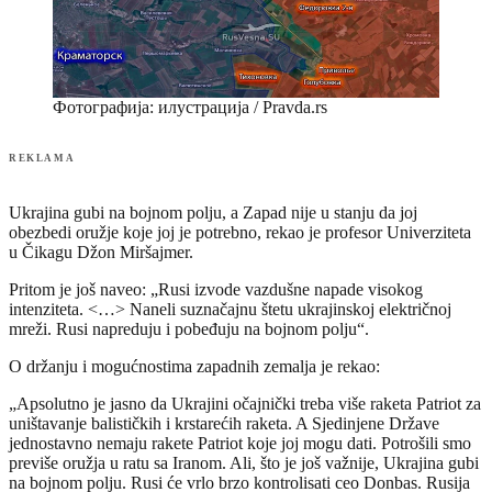
Фотографија: илустрација / Pravda.rs
REKLAMA
Ukrajina gubi na bojnom polju, a Zapad nije u stanju da joj
obezbedi oružje koje joj je potrebno, rekao je profesor Univerziteta
u Čikagu Džon Miršajmer.
Pritom je još naveo: „Rusi izvode vazdušne napade visokog
intenziteta. <…> Naneli suznačajnu štetu ukrajinskoj električnoj
mreži. Rusi napreduju i pobeđuju na bojnom polju“.
O držanju i mogućnostima zapadnih zemalja je rekao:
„Apsolutno je jasno da Ukrajini očajnički treba više raketa Patriot za
uništavanje balističkih i krstarećih raketa. A Sjedinjene Države
jednostavno nemaju rakete Patriot koje joj mogu dati. Potrošili smo
previše oružja u ratu sa Iranom. Ali, što je još važnije, Ukrajina gubi
na bojnom polju. Rusi će vrlo brzo kontrolisati ceo Donbas. Rusija