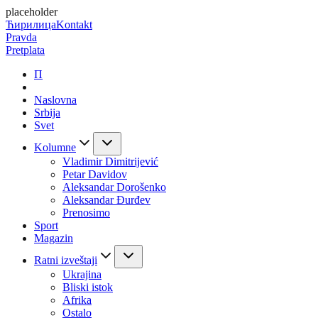
placeholder
Ћирилица
Kontakt
Pravda
Pretplata
П
Naslovna
Srbija
Svet
Kolumne
Vladimir Dimitrijević
Petar Davidov
Aleksandar Dorošenko
Aleksandar Đurđev
Prenosimo
Sport
Magazin
Ratni izveštaji
Ukrajina
Bliski istok
Afrika
Ostalo