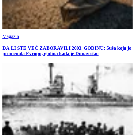
Magazin
DA LI STE VEĆ ZABORAVILI 2003. GODINU: Suša koja je
promenula Evropu, godina kada je Dunav stao