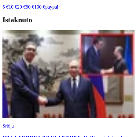
5
€
10
€
20
€
50
€
100
€
paypal
Istaknuto
Srbija