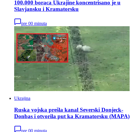
100.000 boraca Ukrajine koncentrisano je u
Slavjansku i Kramatorsku
pre 00 minuta
Ukrajina
Ruska vojska prešla kanal Severski Donjeck-
Donbas i otvorila put ka Kramatorsku (MAPA)
pre 00 minuta